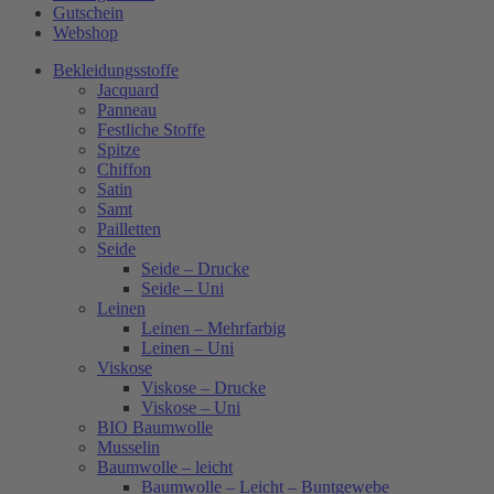
Gutschein
Webshop
Bekleidungsstoffe
Jacquard
Panneau
Festliche Stoffe
Spitze
Chiffon
Satin
Samt
Pailletten
Seide
Seide – Drucke
Seide – Uni
Leinen
Leinen – Mehrfarbig
Leinen – Uni
Viskose
Viskose – Drucke
Viskose – Uni
BIO Baumwolle
Musselin
Baumwolle – leicht
Baumwolle – Leicht – Buntgewebe