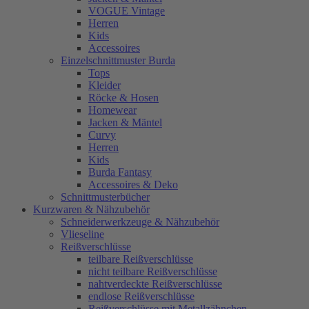
VOGUE Vintage
Herren
Kids
Accessoires
Einzelschnittmuster Burda
Tops
Kleider
Röcke & Hosen
Homewear
Jacken & Mäntel
Curvy
Herren
Kids
Burda Fantasy
Accessoires & Deko
Schnittmusterbücher
Kurzwaren & Nähzubehör
Schneiderwerkzeuge & Nähzubehör
Vlieseline
Reißverschlüsse
teilbare Reißverschlüsse
nicht teilbare Reißverschlüsse
nahtverdeckte Reißverschlüsse
endlose Reißverschlüsse
Reißverschlüsse mit Metallzähnchen