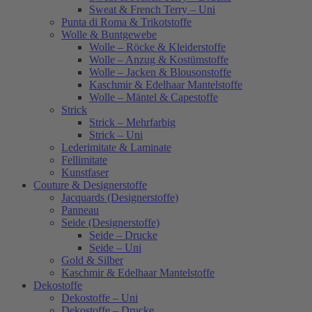
Sweat & French Terry – Uni
Punta di Roma & Trikotstoffe
Wolle & Buntgewebe
Wolle – Röcke & Kleiderstoffe
Wolle – Anzug & Kostümstoffe
Wolle – Jacken & Blousonstoffe
Kaschmir & Edelhaar Mantelstoffe
Wolle – Mäntel & Capestoffe
Strick
Strick – Mehrfarbig
Strick – Uni
Lederimitate & Laminate
Fellimitate
Kunstfaser
Couture & Designerstoffe
Jacquards (Designerstoffe)
Panneau
Seide (Designerstoffe)
Seide – Drucke
Seide – Uni
Gold & Silber
Kaschmir & Edelhaar Mantelstoffe
Dekostoffe
Dekostoffe – Uni
Dekostoffe – Drucke