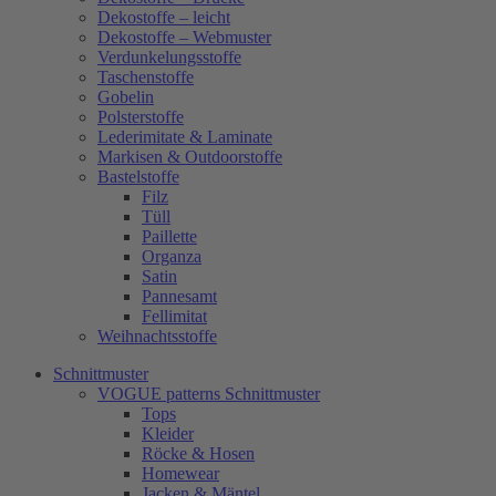
Dekostoffe – leicht
Dekostoffe – Webmuster
Verdunkelungsstoffe
Taschenstoffe
Gobelin
Polsterstoffe
Lederimitate & Laminate
Markisen & Outdoorstoffe
Bastelstoffe
Filz
Tüll
Paillette
Organza
Satin
Pannesamt
Fellimitat
Weihnachtsstoffe
Schnittmuster
VOGUE patterns Schnittmuster
Tops
Kleider
Röcke & Hosen
Homewear
Jacken & Mäntel