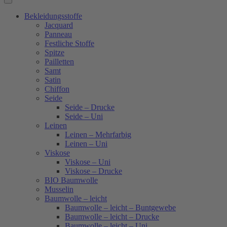
Bekleidungsstoffe
Jacquard
Panneau
Festliche Stoffe
Spitze
Pailletten
Samt
Satin
Chiffon
Seide
Seide – Drucke
Seide – Uni
Leinen
Leinen – Mehrfarbig
Leinen – Uni
Viskose
Viskose – Uni
Viskose – Drucke
BIO Baumwolle
Musselin
Baumwolle – leicht
Baumwolle – leicht – Buntgewebe
Baumwolle – leicht – Drucke
Baumwolle – leicht – Uni