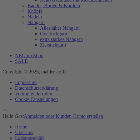
Bänder, Borten & Kordeln
Knöpfe
Nadeln
Nähgarn
Allesnäher Nähgarn
Overlockgarn
extra starkes Nähgarn
Zierstichgarn
NEU im Shop
SALE
Copyright © 2026, mahler.stoffe
Impressum
Datenschutzerklärung
Vertrag widerrufen
Cookie-Einstellungen
Hallo Gast
Anmelden oder Kunden-Konto erstellen
Home
Über uns
Ladengeschäft