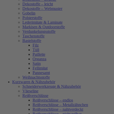
Dekostoffe – leicht
Dekostoffe – Webmuster
Gobelin
Polsterstoffe
Lederimitate & Laminate
Markisen & Outdoorstoffe
Verdunkelungsstoffe
Taschenstoffe
Bastelstoffe
Filz
Tüll
Paillette
Organza
Satin
Fellimitat
Pannesamt
Weihnachtsstoffe
Kurzwaren & Nähzubehör
Schneiderwerkzeuge & Nähzubehör
Vlieseline
Reißverschlüsse
Reißverschlüsse – endlos
Reißverschlüsse – Metallzähnchen
Reißverschlüsse – nahtverdeckt
Reißverschlüsse – nicht teilbar