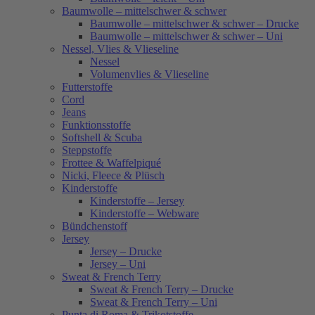
Baumwolle – mittelschwer & schwer
Baumwolle – mittelschwer & schwer – Drucke
Baumwolle – mittelschwer & schwer – Uni
Nessel, Vlies & Vlieseline
Nessel
Volumenvlies & Vlieseline
Futterstoffe
Cord
Jeans
Funktionsstoffe
Softshell & Scuba
Steppstoffe
Frottee & Waffelpiqué
Nicki, Fleece & Plüsch
Kinderstoffe
Kinderstoffe – Jersey
Kinderstoffe – Webware
Bündchenstoff
Jersey
Jersey – Drucke
Jersey – Uni
Sweat & French Terry
Sweat & French Terry – Drucke
Sweat & French Terry – Uni
Punta di Roma & Trikotstoffe