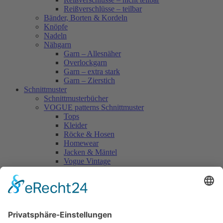
Reißverschlüsse – teilbar
Bänder, Borten & Kordeln
Knöpfe
Nadeln
Nähgarn
Garn – Allesnäher
Overlockgarn
Garn – extra stark
Garn – Zierstich
Schnittmuster
Schnittmusterbücher
VOGUE patterns Schnittmuster
Tops
Kleider
Röcke & Hosen
Homewear
Jacken & Mäntel
Vogue Vintage
Herren
Kids
Accessoires
Einzelschnittmuster Burda
Tops
Kleider