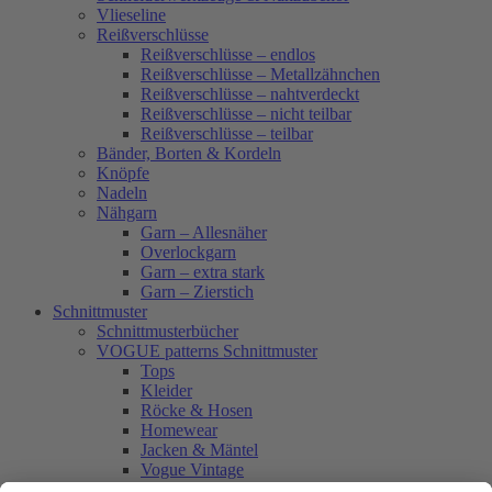
Vlieseline
Reißverschlüsse
Reißverschlüsse – endlos
Reißverschlüsse – Metallzähnchen
Reißverschlüsse – nahtverdeckt
Reißverschlüsse – nicht teilbar
Reißverschlüsse – teilbar
Bänder, Borten & Kordeln
Knöpfe
Nadeln
Nähgarn
Garn – Allesnäher
Overlockgarn
Garn – extra stark
Garn – Zierstich
Schnittmuster
Schnittmusterbücher
VOGUE patterns Schnittmuster
Tops
Kleider
Röcke & Hosen
Homewear
Jacken & Mäntel
Vogue Vintage
Herren