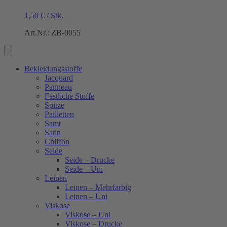
1,50
€
/
Stk.
Art.Nr.: ZB-0055
Bekleidungsstoffe
Jacquard
Panneau
Festliche Stoffe
Spitze
Pailletten
Samt
Satin
Chiffon
Seide
Seide – Drucke
Seide – Uni
Leinen
Leinen – Mehrfarbig
Leinen – Uni
Viskose
Viskose – Uni
Viskose – Drucke