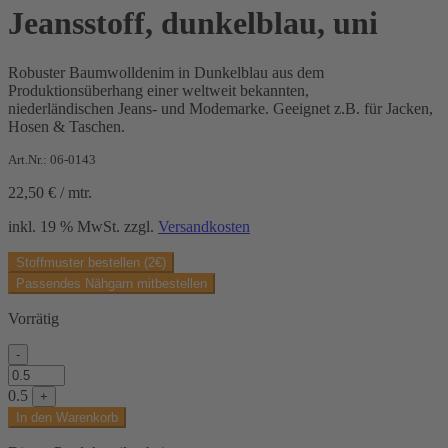
Jeansstoff, dunkelblau, uni
Robuster Baumwolldenim in Dunkelblau aus dem
Produktionsüberhang einer weltweit bekannten,
niederländischen Jeans- und Modemarke. Geeignet z.B. für Jacken,
Hosen & Taschen.
Art.Nr.: 06-0143
22,50
€
/
mtr.
inkl. 19 % MwSt.
zzgl.
Versandkosten
Stoffmuster bestellen (2€)
Passendes Nähgarn mitbestellen
Vorrätig
-
Jeansstoff,
dunkelblau,
0.5
+
uni
In den Warenkorb
Menge