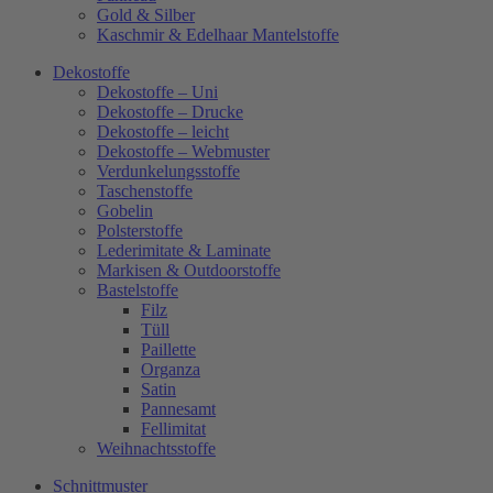
Gold & Silber
Kaschmir & Edelhaar Mantelstoffe
Dekostoffe
Dekostoffe – Uni
Dekostoffe – Drucke
Dekostoffe – leicht
Dekostoffe – Webmuster
Verdunkelungsstoffe
Taschenstoffe
Gobelin
Polsterstoffe
Lederimitate & Laminate
Markisen & Outdoorstoffe
Bastelstoffe
Filz
Tüll
Paillette
Organza
Satin
Pannesamt
Fellimitat
Weihnachtsstoffe
Schnittmuster