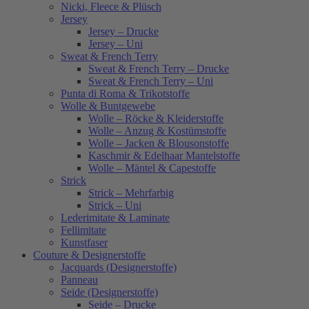
Nicki, Fleece & Plüsch
Jersey
Jersey – Drucke
Jersey – Uni
Sweat & French Terry
Sweat & French Terry – Drucke
Sweat & French Terry – Uni
Punta di Roma & Trikotstoffe
Wolle & Buntgewebe
Wolle – Röcke & Kleiderstoffe
Wolle – Anzug & Kostümstoffe
Wolle – Jacken & Blousonstoffe
Kaschmir & Edelhaar Mantelstoffe
Wolle – Mäntel & Capestoffe
Strick
Strick – Mehrfarbig
Strick – Uni
Lederimitate & Laminate
Fellimitate
Kunstfaser
Couture & Designerstoffe
Jacquards (Designerstoffe)
Panneau
Seide (Designerstoffe)
Seide – Drucke