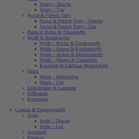
Jersey – Drucke
Jersey – Uni
Sweat & French Terry
Sweat & French Terry – Drucke
Sweat & French Terry – Uni
Punta di Roma & Trikotstoffe
Wolle & Buntgewebe
Wolle – Röcke & Kleiderstoffe
Wolle – Anzug & Kostümstoffe
Wolle – Jacken & Blousonstoffe
Wolle – Mäntel & Capestoffe
Kaschmir & Edelhaar Mantelstoffe
Strick
Strick – Mehrfarbig
Strick – Uni
Lederimitate & Laminate
Fellimitate
Kunstfaser
Couture & Designerstoffe
Seide
Seide – Drucke
Seide – Uni
Jacquards
Panneau