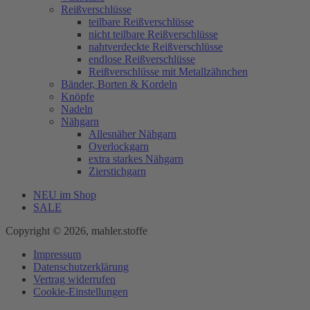
Reißverschlüsse
teilbare Reißverschlüsse
nicht teilbare Reißverschlüsse
nahtverdeckte Reißverschlüsse
endlose Reißverschlüsse
Reißverschlüsse mit Metallzähnchen
Bänder, Borten & Kordeln
Knöpfe
Nadeln
Nähgarn
Allesnäher Nähgarn
Overlockgarn
extra starkes Nähgarn
Zierstichgarn
NEU im Shop
SALE
Copyright © 2026, mahler.stoffe
Impressum
Datenschutzerklärung
Vertrag widerrufen
Cookie-Einstellungen