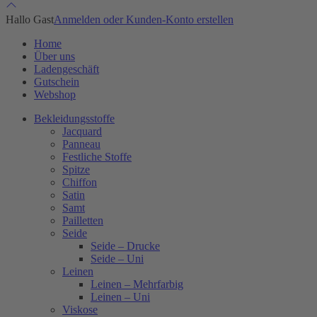
Hallo Gast
Anmelden oder Kunden-Konto erstellen
Home
Über uns
Ladengeschäft
Gutschein
Webshop
Bekleidungsstoffe
Jacquard
Panneau
Festliche Stoffe
Spitze
Chiffon
Satin
Samt
Pailletten
Seide
Seide – Drucke
Seide – Uni
Leinen
Leinen – Mehrfarbig
Leinen – Uni
Viskose