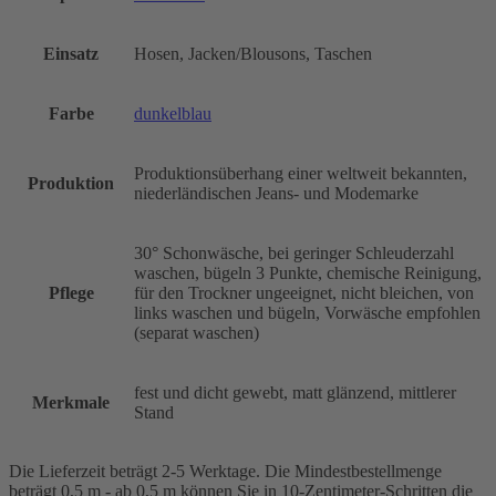
Einsatz
Hosen, Jacken/Blousons, Taschen
Farbe
dunkelblau
Produktionsüberhang einer weltweit bekannten,
Produktion
niederländischen Jeans- und Modemarke
30° Schonwäsche, bei geringer Schleuderzahl
waschen, bügeln 3 Punkte, chemische Reinigung,
Pflege
für den Trockner ungeeignet, nicht bleichen, von
links waschen und bügeln, Vorwäsche empfohlen
(separat waschen)
fest und dicht gewebt, matt glänzend, mittlerer
Merkmale
Stand
Die Lieferzeit beträgt 2-5 Werktage. Die Mindestbestellmenge
beträgt 0,5 m - ab 0,5 m können Sie in 10-Zentimeter-Schritten die