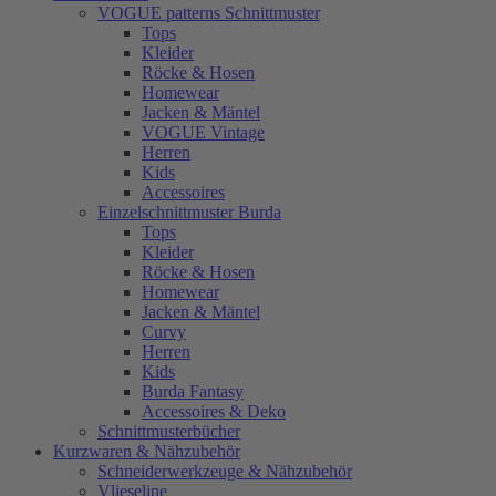
VOGUE patterns Schnittmuster
Tops
Kleider
Röcke & Hosen
Homewear
Jacken & Mäntel
VOGUE Vintage
Herren
Kids
Accessoires
Einzelschnittmuster Burda
Tops
Kleider
Röcke & Hosen
Homewear
Jacken & Mäntel
Curvy
Herren
Kids
Burda Fantasy
Accessoires & Deko
Schnittmusterbücher
Kurzwaren & Nähzubehör
Schneiderwerkzeuge & Nähzubehör
Vlieseline