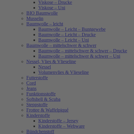
Viskose – Drucke
Viskose – Uni
BIO Baumwolle
Musselin
Baumwolle – leicht
Baumwolle – Leicht – Buntgewebe
Baumwolle – Leicht – Drucke
Baumwolle – Leicht – Uni
Baumwolle – mittelschwer & schwer
Baumwolle – mittelschwer & schwer – Drucke
Baumwolle – mittelschwer & schwer – Uni
Nessel, Vlies & Vlieseline
Nessel
Volumenvlies & Vlieseline
Futterstoffe
Cord
Jeans
Funktionsstoffe
Softshell & Scuba
Steppstoffe
Frottee & Waffelpiqué
Kinderstoffe
Kinderstoffe – Jersey
Kinderstoffe – Webware
Bündchenstoff