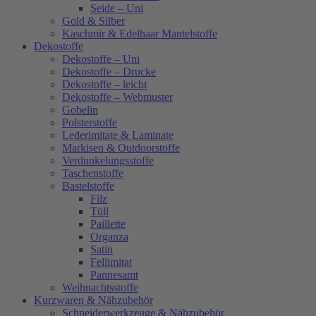
Seide – Uni
Gold & Silber
Kaschmir & Edelhaar Mantelstoffe
Dekostoffe
Dekostoffe – Uni
Dekostoffe – Drucke
Dekostoffe – leicht
Dekostoffe – Webmuster
Gobelin
Polsterstoffe
Lederimitate & Laminate
Markisen & Outdoorstoffe
Verdunkelungsstoffe
Taschenstoffe
Bastelstoffe
Filz
Tüll
Paillette
Organza
Satin
Fellimitat
Pannesamt
Weihnachtsstoffe
Kurzwaren & Nähzubehör
Schneiderwerkzeuge & Nähzubehör