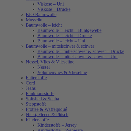
Viskose – Uni
Viskose – Drucke
BIO Baumwolle
Musselin
Baumwolle – leicht
Baumwolle – leicht – Buntgewebe
Baumwolle – leicht – Drucke
Baumwolle – leicht – Uni
Baumwolle – mittelschwer & schwer
Baumwolle – mittelschwer & schwer – Drucke
Baumwolle – mittelschwer & schwer – Uni
Nessel, Vlies & Vlieseline
Nessel
Volumenvlies & Vlieseline
Futterstoffe
Cord
Jeans
Funktionsstoffe
Softshell & Scuba
Steppstoffe
Frottee & Waffelpiqué
Nicki, Fleece & Plüsch
Kinderstoffe
Kinderstoffe – Jersey
Kinderstoffe – Webware