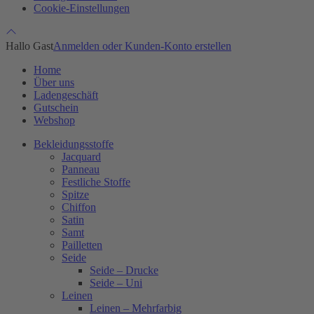
Cookie-Einstellungen
Hallo Gast
Anmelden oder Kunden-Konto erstellen
Home
Über uns
Ladengeschäft
Gutschein
Webshop
Bekleidungsstoffe
Jacquard
Panneau
Festliche Stoffe
Spitze
Chiffon
Satin
Samt
Pailletten
Seide
Seide – Drucke
Seide – Uni
Leinen
Leinen – Mehrfarbig