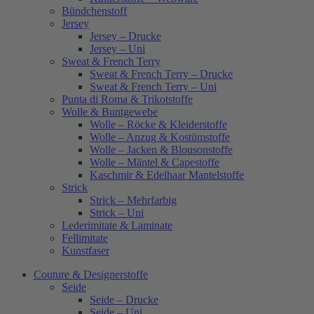
Bündchenstoff
Jersey
Jersey – Drucke
Jersey – Uni
Sweat & French Terry
Sweat & French Terry – Drucke
Sweat & French Terry – Uni
Punta di Roma & Trikotstoffe
Wolle & Buntgewebe
Wolle – Röcke & Kleiderstoffe
Wolle – Anzug & Kostümstoffe
Wolle – Jacken & Blousonstoffe
Wolle – Mäntel & Capestoffe
Kaschmir & Edelhaar Mantelstoffe
Strick
Strick – Mehrfarbig
Strick – Uni
Lederimitate & Laminate
Fellimitate
Kunstfaser
Couture & Designerstoffe
Seide
Seide – Drucke
Seide – Uni