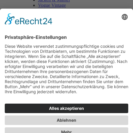
Vogue Vintage
Herren
Kids
Accessoires
Einzelschnittmuster Burda
Tops
Kleider
Röcke & Hosen
Homewear
Jacken & Mäntel
Curvy
Herren
Kids
Burda Fantasy
Accessoires & Deko
NEU im Shop
SALE
Suchen
Suchen
Bitte mindestens 5 Buschstaben oder Zahlen eingeben!
Vertrag widerrufen