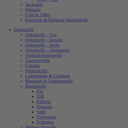
Jacquards
Panneau
Gold & Silber
Kaschmir & Edelhaar Mantelstoffe
Dekostoffe
Dekostoffe – Uni
Dekostoffe – Drucke
Dekostoffe – leicht
Dekostoffe – Webmuster
Verdunkelungsstoffe
Taschenstoffe
Gobelin
Polsterstoffe
Lederimitate & Laminate
Markisen & Outdoorstoffe
Bastelstoffe
Filz
Tüll
Paillette
Organza
Satin
Pannesamt
Fellimitat
Weihnachtsstoffe