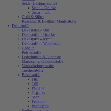
Seide (Designerstoffe)
Seide – Drucke
Seide – Uni
Gold & Silber
Kaschmir & Edelhaar Mantelstoffe
Dekostoffe
Dekostoffe – Uni
Dekostoffe – Drucke
Dekostoffe – leicht
Dekostoffe – Webmuster
Gobelin
Polsterstoffe
Lederimitate & Laminate
Markisen & Outdoorstoffe
Verdunkelungsstoffe
Taschenstoffe
Bastelstoffe
Filz
Tüll
Paillette
Organza
Satin
Fellimitat
Pannesamt
Weihnachtsstoffe