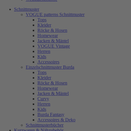
Schnittmuster
VOGUE patterns Schnittmuster
Tops
Kleider
Röcke & Hosen
Homewear
Jacken & Mäntel
VOGUE Vintage
Herren
Kids
Accessoires
Einzelschnittmuster Burda
Tops
Kleider
Röcke & Hosen
Homewear
Jacken & Mäntel
Curvy
Herren
Kids
Burda Fantasy
Accessoires & Deko
Schnittmusterbücher
Kurzwaren & Nähzubehör