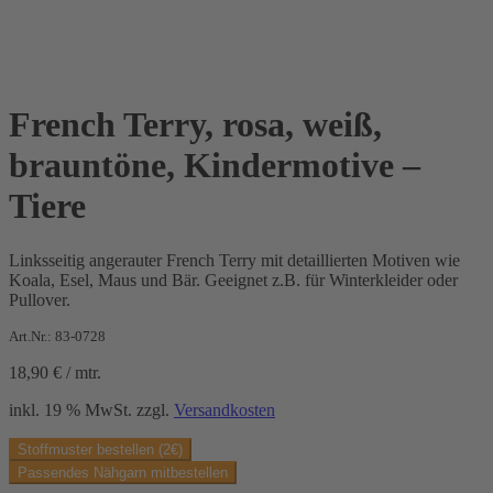
French Terry, rosa, weiß,
brauntöne, Kindermotive –
Tiere
Linksseitig angerauter French Terry mit detaillierten Motiven wie
Koala, Esel, Maus und Bär. Geeignet z.B. für Winterkleider oder
Pullover.
Art.Nr.: 83-0728
18,90
€
/
mtr.
inkl. 19 % MwSt.
zzgl.
Versandkosten
Stoffmuster bestellen (2€)
Passendes Nähgarn mitbestellen