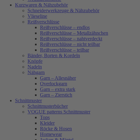
Kurzwaren & Nähzubehör
Schneiderwerkzeuge & Nähzubehör
Vlieseline
Reißverschlüsse
Reißverschlüsse – endlos
Reißverschlüsse – Metallzähnchen
Reißverschlüsse – nahtverdeckt
Reißverschlüsse – nicht teilbar
Reißverschlüsse – teilbar
Bänder, Borten & Kordeln
Knöpfe
Nadeln
Nähgarn
Garn – Allesnäher
Overlockgarn
Garn – extra stark
Garn – Zierstich
Schnittmuster
Schnittmusterbücher
VOGUE patterns Schnittmuster
Tops
Kleider
Röcke & Hosen
Homewear
Jacken & Mäntel