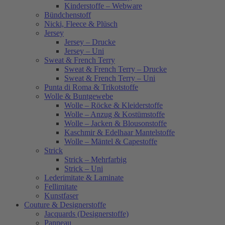
Kinderstoffe – Webware
Bündchenstoff
Nicki, Fleece & Plüsch
Jersey
Jersey – Drucke
Jersey – Uni
Sweat & French Terry
Sweat & French Terry – Drucke
Sweat & French Terry – Uni
Punta di Roma & Trikotstoffe
Wolle & Buntgewebe
Wolle – Röcke & Kleiderstoffe
Wolle – Anzug & Kostümstoffe
Wolle – Jacken & Blousonstoffe
Kaschmir & Edelhaar Mantelstoffe
Wolle – Mäntel & Capestoffe
Strick
Strick – Mehrfarbig
Strick – Uni
Lederimitate & Laminate
Fellimitate
Kunstfaser
Couture & Designerstoffe
Jacquards (Designerstoffe)
Panneau