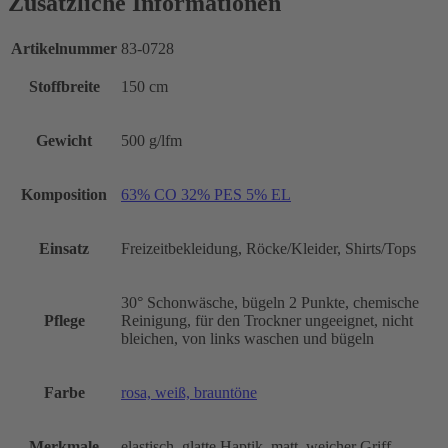
Zusätzliche Informationen
Artikelnummer
83-0728
Stoffbreite
150 cm
Gewicht
500 g/lfm
Komposition
63% CO 32% PES 5% EL
Einsatz
Freizeitbekleidung, Röcke/Kleider, Shirts/Tops
30° Schonwäsche, bügeln 2 Punkte, chemische
Pflege
Reinigung, für den Trockner ungeeignet, nicht
bleichen, von links waschen und bügeln
Farbe
rosa, weiß, brauntöne
Merkmale
elastisch, glatte Haptik, matt, weicher Griff