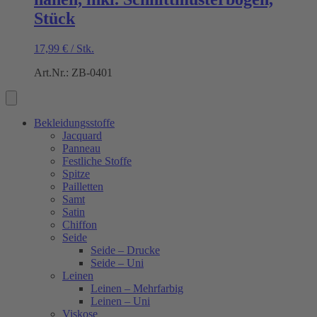
Stück
17,99
€
/
Stk.
Art.Nr.: ZB-0401
Bekleidungsstoffe
Jacquard
Panneau
Festliche Stoffe
Spitze
Pailletten
Samt
Satin
Chiffon
Seide
Seide – Drucke
Seide – Uni
Leinen
Leinen – Mehrfarbig
Leinen – Uni
Viskose