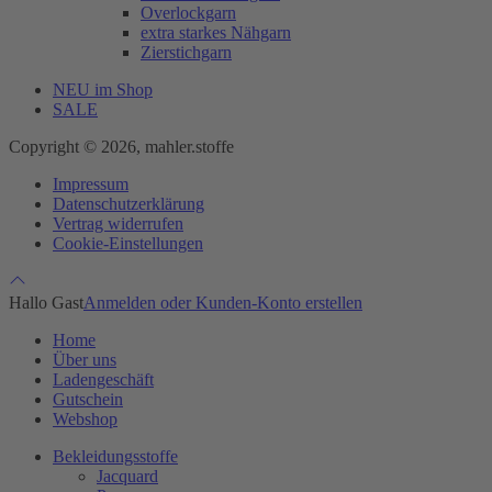
Overlockgarn
extra starkes Nähgarn
Zierstichgarn
NEU im Shop
SALE
Copyright © 2026, mahler.stoffe
Impressum
Datenschutzerklärung
Vertrag widerrufen
Cookie-Einstellungen
Hallo Gast
Anmelden oder Kunden-Konto erstellen
Home
Über uns
Ladengeschäft
Gutschein
Webshop
Bekleidungsstoffe
Jacquard