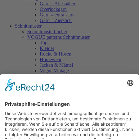
Garn – Allesnäher
Overlockgarn
Garn – extra stark
Garn – Zierstich
Schnittmuster
Schnittmusterbücher
VOGUE patterns Schnittmuster
Tops
Kleider
Röcke & Hosen
Homewear
Jacken & Mäntel
Vogue Vintage
Herren
Kids
Accessoires
Einzelschnittmuster Burda
Tops
Kleider
Röcke & Hosen
Homewear
Jacken & Mäntel
Curvy
Herren
Kids