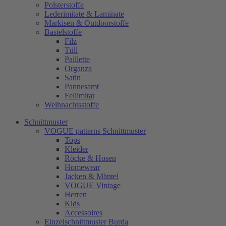
Polsterstoffe
Lederimitate & Laminate
Markisen & Outdoorstoffe
Bastelstoffe
Filz
Tüll
Paillette
Organza
Satin
Pannesamt
Fellimitat
Weihnachtsstoffe
Schnittmuster
VOGUE patterns Schnittmuster
Tops
Kleider
Röcke & Hosen
Homewear
Jacken & Mäntel
VOGUE Vintage
Herren
Kids
Accessoires
Einzelschnittmuster Burda