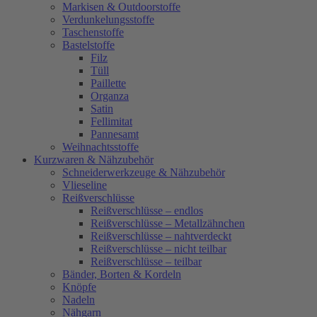
Markisen & Outdoorstoffe
Verdunkelungsstoffe
Taschenstoffe
Bastelstoffe
Filz
Tüll
Paillette
Organza
Satin
Fellimitat
Pannesamt
Weihnachtsstoffe
Kurzwaren & Nähzubehör
Schneiderwerkzeuge & Nähzubehör
Vlieseline
Reißverschlüsse
Reißverschlüsse – endlos
Reißverschlüsse – Metallzähnchen
Reißverschlüsse – nahtverdeckt
Reißverschlüsse – nicht teilbar
Reißverschlüsse – teilbar
Bänder, Borten & Kordeln
Knöpfe
Nadeln
Nähgarn