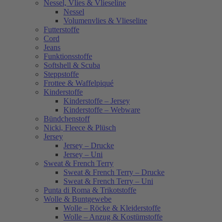
Nessel, Vlies & Vlieseline
Nessel
Volumenvlies & Vlieseline
Futterstoffe
Cord
Jeans
Funktionsstoffe
Softshell & Scuba
Steppstoffe
Frottee & Waffelpiqué
Kinderstoffe
Kinderstoffe – Jersey
Kinderstoffe – Webware
Bündchenstoff
Nicki, Fleece & Plüsch
Jersey
Jersey – Drucke
Jersey – Uni
Sweat & French Terry
Sweat & French Terry – Drucke
Sweat & French Terry – Uni
Punta di Roma & Trikotstoffe
Wolle & Buntgewebe
Wolle – Röcke & Kleiderstoffe
Wolle – Anzug & Kostümstoffe