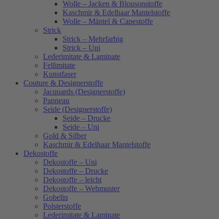
Wolle – Jacken & Blousonstoffe
Kaschmir & Edelhaar Mantelstoffe
Wolle – Mäntel & Capestoffe
Strick
Strick – Mehrfarbig
Strick – Uni
Lederimitate & Laminate
Fellimitate
Kunstfaser
Couture & Designerstoffe
Jacquards (Designerstoffe)
Panneau
Seide (Designerstoffe)
Seide – Drucke
Seide – Uni
Gold & Silber
Kaschmir & Edelhaar Mantelstoffe
Dekostoffe
Dekostoffe – Uni
Dekostoffe – Drucke
Dekostoffe – leicht
Dekostoffe – Webmuster
Gobelin
Polsterstoffe
Lederimitate & Laminate