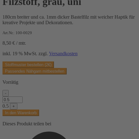
Filzstoff, grau, uni
180cm breiter und ca. 1mm dicker Bastelfilz mit weicher Haptik für
kreative Projekte und Dekorationen.
Art.Nr.: 100-0029
8,50
€
/
mtr.
inkl. 19 % MwSt.
zzgl.
Versandkosten
Stoffmuster bestellen (2€)
Passendes Nähgarn mitbestellen
Vorrätig
-
Filzstoff,
grau,
0.5
+
uni
In den Warenkorb
Menge
Dieses Produkt teilen bei