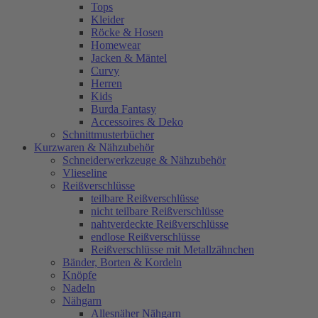
Tops
Kleider
Röcke & Hosen
Homewear
Jacken & Mäntel
Curvy
Herren
Kids
Burda Fantasy
Accessoires & Deko
Schnittmusterbücher
Kurzwaren & Nähzubehör
Schneiderwerkzeuge & Nähzubehör
Vlieseline
Reißverschlüsse
teilbare Reißverschlüsse
nicht teilbare Reißverschlüsse
nahtverdeckte Reißverschlüsse
endlose Reißverschlüsse
Reißverschlüsse mit Metallzähnchen
Bänder, Borten & Kordeln
Knöpfe
Nadeln
Nähgarn
Allesnäher Nähgarn