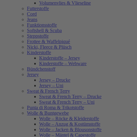
Volumenvlies & Vlieseline
Futterstoffe
Cord
Jeans
Funktionsstoffe
Softshell & Scuba
Steppstoffe
Frottee & Waffelpiqué
Nicki, Fleece & Plüsch
Kinderstoffe
Kinderstoffe – Jersey
Kinderstoffe – Webware
Bündchenstoff
Jersey
Jersey – Drucke
Jersey – Uni
Sweat & French Terry
Sweat & French Terry – Drucke
Sweat & French Terry – Uni
Punta di Roma & Trikotstoffe
Wolle & Buntgewebe
Wolle – Röcke & Kleiderstoffe
Wolle – Anzug & Kostümstoffe
Wolle – Jacken & Blousonstoffe
Wolle – Mäntel & Capestoffe