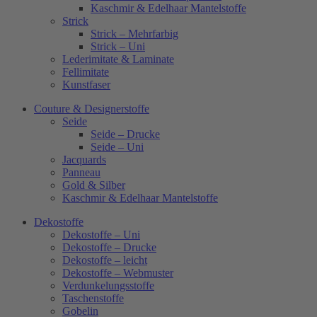
Kaschmir & Edelhaar Mantelstoffe
Strick
Strick – Mehrfarbig
Strick – Uni
Lederimitate & Laminate
Fellimitate
Kunstfaser
Couture & Designerstoffe
Seide
Seide – Drucke
Seide – Uni
Jacquards
Panneau
Gold & Silber
Kaschmir & Edelhaar Mantelstoffe
Dekostoffe
Dekostoffe – Uni
Dekostoffe – Drucke
Dekostoffe – leicht
Dekostoffe – Webmuster
Verdunkelungsstoffe
Taschenstoffe
Gobelin