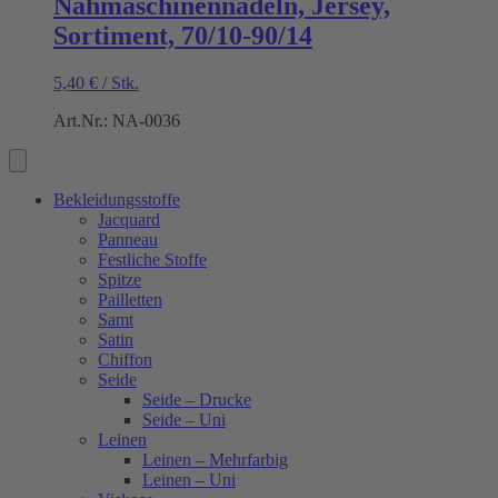
Nähmaschinennadeln, Jersey,
Sortiment, 70/10-90/14
5,40
€
/
Stk.
Art.Nr.: NA-0036
Bekleidungsstoffe
Jacquard
Panneau
Festliche Stoffe
Spitze
Pailletten
Samt
Satin
Chiffon
Seide
Seide – Drucke
Seide – Uni
Leinen
Leinen – Mehrfarbig
Leinen – Uni