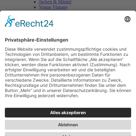
Jacken & Mäntel
Vogue Vintage
Herren
Kids
Accessoires
Einzelschnittmuster Burda
Tops
Kleider
Röcke & Hosen
Homewear
Jacken & Mäntel
Curvy
Herren
Kids
Burda Fantasy
Accessoires & Deko
NEU im Shop
SALE
Suchen
Suchen
Bitte mindestens 5 Buschstaben oder Zahlen eingeben!
Vertrag widerrufen