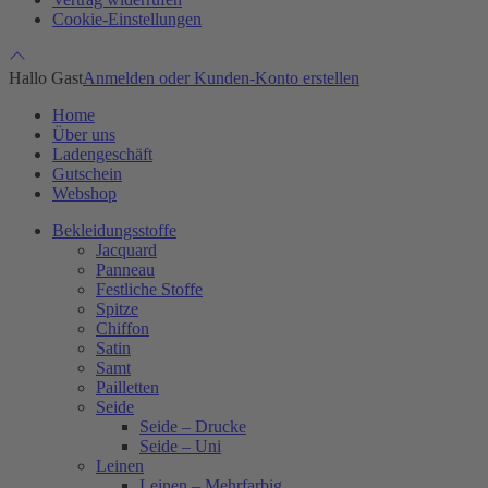
Cookie-Einstellungen
Hallo Gast
Anmelden oder Kunden-Konto erstellen
Home
Über uns
Ladengeschäft
Gutschein
Webshop
Bekleidungsstoffe
Jacquard
Panneau
Festliche Stoffe
Spitze
Chiffon
Satin
Samt
Pailletten
Seide
Seide – Drucke
Seide – Uni
Leinen
Leinen – Mehrfarbig