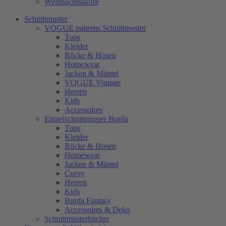
Weihnachtsstoffe
Schnittmuster
VOGUE patterns Schnittmuster
Tops
Kleider
Röcke & Hosen
Homewear
Jacken & Mäntel
VOGUE Vintage
Herren
Kids
Accessoires
Einzelschnittmuster Burda
Tops
Kleider
Röcke & Hosen
Homewear
Jacken & Mäntel
Curvy
Herren
Kids
Burda Fantasy
Accessoires & Deko
Schnittmusterbücher