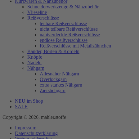
Kurzwaren & Nähzubehör
Schneiderwerkzeuge & Nähzubehör
Vlieseline
Reißverschlüsse
teilbare Reißverschlüsse
nicht teilbare Reißverschlüsse
nahtverdeckte Reißverschlüsse
endlose Reißverschlüsse
Reißverschlüsse mit Metallzähnchen
Bänder, Borten & Kordeln
Knöpfe
Nadeln
Nähgarn
Allesnäher Nähgarn
Overlockgarn
extra starkes Nähgarn
Zierstichgarn
NEU im Shop
SALE
Copyright © 2026, mahler.stoffe
Impressum
Datenschutzerklärung
Vertrag widerrufen