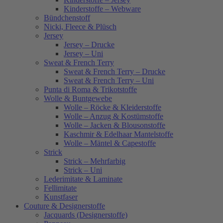
Kinderstoffe – Webware
Bündchenstoff
Nicki, Fleece & Plüsch
Jersey
Jersey – Drucke
Jersey – Uni
Sweat & French Terry
Sweat & French Terry – Drucke
Sweat & French Terry – Uni
Punta di Roma & Trikotstoffe
Wolle & Buntgewebe
Wolle – Röcke & Kleiderstoffe
Wolle – Anzug & Kostümstoffe
Wolle – Jacken & Blousonstoffe
Kaschmir & Edelhaar Mantelstoffe
Wolle – Mäntel & Capestoffe
Strick
Strick – Mehrfarbig
Strick – Uni
Lederimitate & Laminate
Fellimitate
Kunstfaser
Couture & Designerstoffe
Jacquards (Designerstoffe)