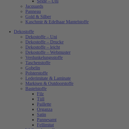
Seide – Uni
Jacquards
Panneau
Gold & Silber
Kaschmir & Edelhaar Mantelstoffe
Dekostoffe
Dekostoffe – Uni
Dekostoffe – Drucke
Dekostoffe – leicht
Dekostoffe – Webmuster
Verdunkelungsstoffe
Taschenstoffe
Gobelin
Polsterstoffe
Lederimitate & Laminate
Markisen & Outdoorstoffe
Bastelstoffe
Filz
Tüll
Paillette
Organza
Satin
Pannesamt
Fellimitat