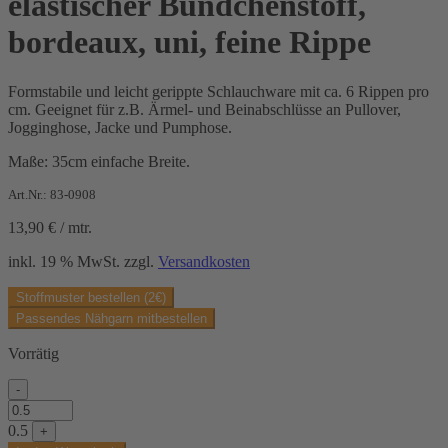
elastischer Bündchenstoff,
bordeaux, uni, feine Rippe
Formstabile und leicht gerippte Schlauchware mit ca. 6 Rippen pro
cm. Geeignet für z.B. Ärmel- und Beinabschlüsse an Pullover,
Jogginghose, Jacke und Pumphose.
Maße: 35cm einfache Breite.
Art.Nr.: 83-0908
13,90
€
/
mtr.
inkl. 19 % MwSt.
zzgl.
Versandkosten
Stoffmuster bestellen (2€)
Passendes Nähgarn mitbestellen
Vorrätig
-
elastischer
Bündchenstoff,
0.5
+
bordeaux,