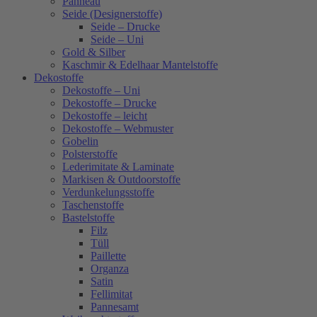
Panneau
Seide (Designerstoffe)
Seide – Drucke
Seide – Uni
Gold & Silber
Kaschmir & Edelhaar Mantelstoffe
Dekostoffe
Dekostoffe – Uni
Dekostoffe – Drucke
Dekostoffe – leicht
Dekostoffe – Webmuster
Gobelin
Polsterstoffe
Lederimitate & Laminate
Markisen & Outdoorstoffe
Verdunkelungsstoffe
Taschenstoffe
Bastelstoffe
Filz
Tüll
Paillette
Organza
Satin
Fellimitat
Pannesamt