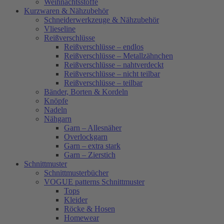
Weihnachtsstoffe
Kurzwaren & Nähzubehör
Schneiderwerkzeuge & Nähzubehör
Vlieseline
Reißverschlüsse
Reißverschlüsse – endlos
Reißverschlüsse – Metallzähnchen
Reißverschlüsse – nahtverdeckt
Reißverschlüsse – nicht teilbar
Reißverschlüsse – teilbar
Bänder, Borten & Kordeln
Knöpfe
Nadeln
Nähgarn
Garn – Allesnäher
Overlockgarn
Garn – extra stark
Garn – Zierstich
Schnittmuster
Schnittmusterbücher
VOGUE patterns Schnittmuster
Tops
Kleider
Röcke & Hosen
Homewear