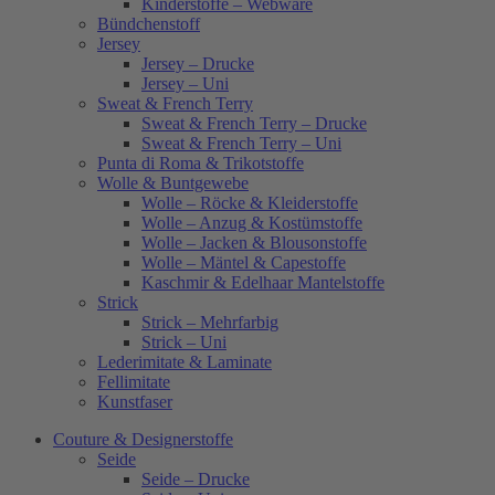
Kinderstoffe – Webware
Bündchenstoff
Jersey
Jersey – Drucke
Jersey – Uni
Sweat & French Terry
Sweat & French Terry – Drucke
Sweat & French Terry – Uni
Punta di Roma & Trikotstoffe
Wolle & Buntgewebe
Wolle – Röcke & Kleiderstoffe
Wolle – Anzug & Kostümstoffe
Wolle – Jacken & Blousonstoffe
Wolle – Mäntel & Capestoffe
Kaschmir & Edelhaar Mantelstoffe
Strick
Strick – Mehrfarbig
Strick – Uni
Lederimitate & Laminate
Fellimitate
Kunstfaser
Couture & Designerstoffe
Seide
Seide – Drucke