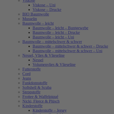
Viskose
Viskose – Uni
Viskose – Drucke
BIO Baumwolle
Musselin
Baumwolle – leicht
Baumwolle – leicht – Buntgewebe
Baumwolle – leicht – Drucke
Baumwolle – leicht – Uni
Baumwolle – mittelschwer & schwer
Baumwolle – mittelschwer & schwer – Drucke
Baumwolle – mittelschwer & schwer – Uni
Nessel, Vlies & Vlieseline
Nessel
Volumenvlies & Vlieseline
Futterstoffe
Cord
Jeans
Funktionsstoffe
Softshell & Scuba
Steppstoffe
Frottee & Waffelpiqué
Nicki, Fleece & Plüsch
Kinderstoffe
Kinderstoffe – Jersey