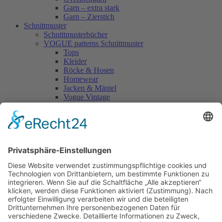
Garn – extra stark
Garn – Zierstich
Schnittmuster
Schnittmusterbücher
VOGUE patterns Schnittmuster
Tops
Kleider
Röcke & Hosen
Homewear
Jacken & Mäntel
Vogue Vintage
Herren
Kids
Accessoires
Einzelschnittmuster Burda
Tops
Kleider
Röcke & Hosen
Homewear
Jacken & Mäntel
Curvy
Herren
Kids
Burda Fantasy
Accessoires & Deko