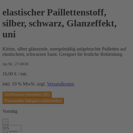
elastischer Paillettenstoff,
silber, schwarz, Glanzeffekt,
uni
Kleine, silber glänzende, unregelmäßig aufgebrachte Pailletten auf
elastischem, schwarzen Samt. Geeignet für festliche Bekleidung.
Art.Nr.: 27-0039
16,90
€
/
mtr.
inkl. 19 % MwSt.
zzgl.
Versandkosten
Stoffmuster bestellen (2€)
Passendes Nähgarn mitbestellen
Vorrätig
-
elastischer
Paillettenstoff,