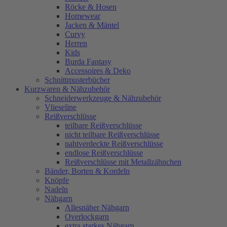
Röcke & Hosen
Homewear
Jacken & Mäntel
Curvy
Herren
Kids
Burda Fantasy
Accessoires & Deko
Schnittmusterbücher
Kurzwaren & Nähzubehör
Schneiderwerkzeuge & Nähzubehör
Vlieseline
Reißverschlüsse
teilbare Reißverschlüsse
nicht teilbare Reißverschlüsse
nahtverdeckte Reißverschlüsse
endlose Reißverschlüsse
Reißverschlüsse mit Metallzähnchen
Bänder, Borten & Kordeln
Knöpfe
Nadeln
Nähgarn
Allesnäher Nähgarn
Overlockgarn
extra starkes Nähgarn