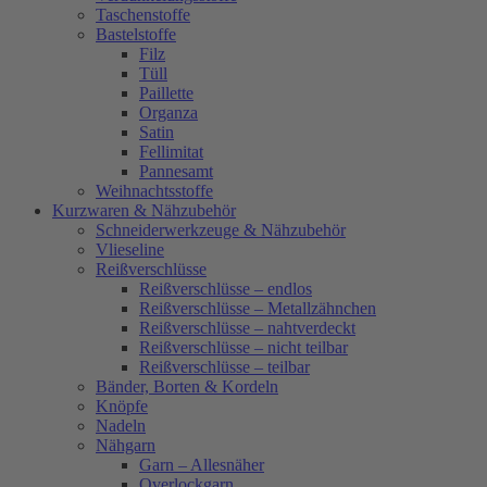
Taschenstoffe
Bastelstoffe
Filz
Tüll
Paillette
Organza
Satin
Fellimitat
Pannesamt
Weihnachtsstoffe
Kurzwaren & Nähzubehör
Schneiderwerkzeuge & Nähzubehör
Vlieseline
Reißverschlüsse
Reißverschlüsse – endlos
Reißverschlüsse – Metallzähnchen
Reißverschlüsse – nahtverdeckt
Reißverschlüsse – nicht teilbar
Reißverschlüsse – teilbar
Bänder, Borten & Kordeln
Knöpfe
Nadeln
Nähgarn
Garn – Allesnäher
Overlockgarn