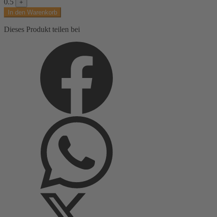
0.5
+
silber,
In den Warenkorb
schwarz,
Glanzeffekt,
Dieses Produkt teilen bei
uni
Menge