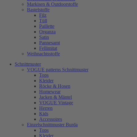
Markisen & Outdoorstoffe
Bastelstoffe
Filz
Tüll
Paillette
Organza
Satin
Pannesamt
Fellimitat
Weihnachtsstoffe
Schnittmuster
VOGUE patterns Schnittmuster
Tops
Kleider
Röcke & Hosen
Homewear
Jacken & Mäntel
VOGUE Vintage
Herren
Kids
Accessoires
Einzelschnittmuster Burda
Tops
Kleider