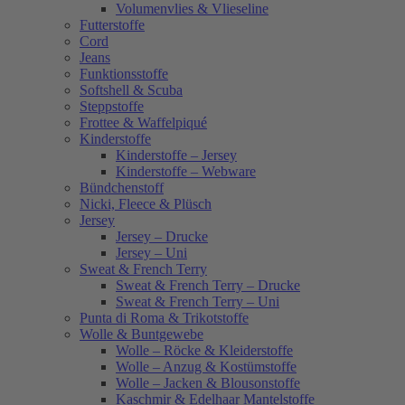
Volumenvlies & Vlieseline
Futterstoffe
Cord
Jeans
Funktionsstoffe
Softshell & Scuba
Steppstoffe
Frottee & Waffelpiqué
Kinderstoffe
Kinderstoffe – Jersey
Kinderstoffe – Webware
Bündchenstoff
Nicki, Fleece & Plüsch
Jersey
Jersey – Drucke
Jersey – Uni
Sweat & French Terry
Sweat & French Terry – Drucke
Sweat & French Terry – Uni
Punta di Roma & Trikotstoffe
Wolle & Buntgewebe
Wolle – Röcke & Kleiderstoffe
Wolle – Anzug & Kostümstoffe
Wolle – Jacken & Blousonstoffe
Kaschmir & Edelhaar Mantelstoffe