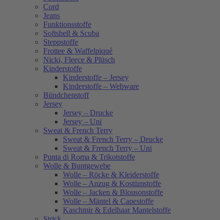
Cord
Jeans
Funktionsstoffe
Softshell & Scuba
Steppstoffe
Frottee & Waffelpiqué
Nicki, Fleece & Plüsch
Kinderstoffe
Kinderstoffe – Jersey
Kinderstoffe – Webware
Bündchenstoff
Jersey
Jersey – Drucke
Jersey – Uni
Sweat & French Terry
Sweat & French Terry – Drucke
Sweat & French Terry – Uni
Punta di Roma & Trikotstoffe
Wolle & Buntgewebe
Wolle – Röcke & Kleiderstoffe
Wolle – Anzug & Kostümstoffe
Wolle – Jacken & Blousonstoffe
Wolle – Mäntel & Capestoffe
Kaschmir & Edelhaar Mantelstoffe
Strick