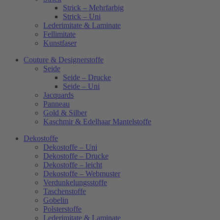
Strick – Mehrfarbig
Strick – Uni
Lederimitate & Laminate
Fellimitate
Kunstfaser
Couture & Designerstoffe
Seide
Seide – Drucke
Seide – Uni
Jacquards
Panneau
Gold & Silber
Kaschmir & Edelhaar Mantelstoffe
Dekostoffe
Dekostoffe – Uni
Dekostoffe – Drucke
Dekostoffe – leicht
Dekostoffe – Webmuster
Verdunkelungsstoffe
Taschenstoffe
Gobelin
Polsterstoffe
Lederimitate & Laminate