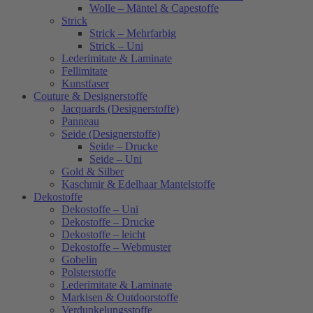
Wolle – Mäntel & Capestoffe
Strick
Strick – Mehrfarbig
Strick – Uni
Lederimitate & Laminate
Fellimitate
Kunstfaser
Couture & Designerstoffe
Jacquards (Designerstoffe)
Panneau
Seide (Designerstoffe)
Seide – Drucke
Seide – Uni
Gold & Silber
Kaschmir & Edelhaar Mantelstoffe
Dekostoffe
Dekostoffe – Uni
Dekostoffe – Drucke
Dekostoffe – leicht
Dekostoffe – Webmuster
Gobelin
Polsterstoffe
Lederimitate & Laminate
Markisen & Outdoorstoffe
Verdunkelungsstoffe