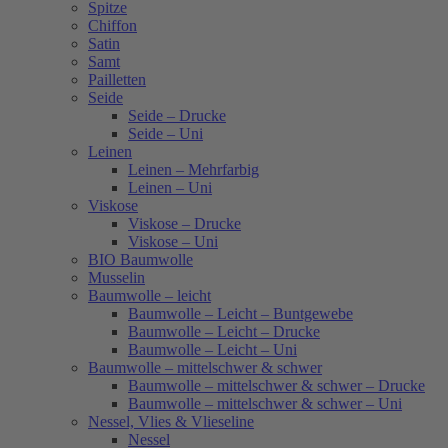
Spitze
Chiffon
Satin
Samt
Pailletten
Seide
Seide – Drucke
Seide – Uni
Leinen
Leinen – Mehrfarbig
Leinen – Uni
Viskose
Viskose – Drucke
Viskose – Uni
BIO Baumwolle
Musselin
Baumwolle – leicht
Baumwolle – Leicht – Buntgewebe
Baumwolle – Leicht – Drucke
Baumwolle – Leicht – Uni
Baumwolle – mittelschwer & schwer
Baumwolle – mittelschwer & schwer – Drucke
Baumwolle – mittelschwer & schwer – Uni
Nessel, Vlies & Vlieseline
Nessel