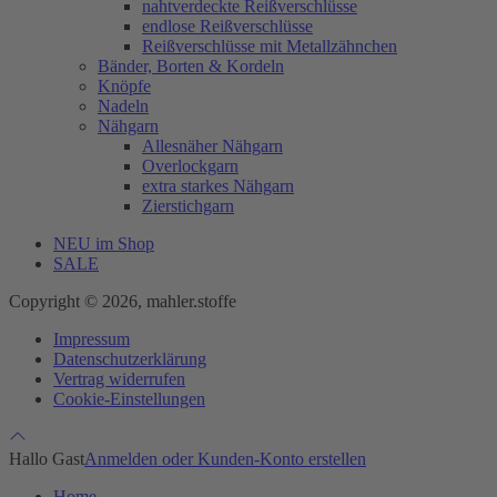
nahtverdeckte Reißverschlüsse
endlose Reißverschlüsse
Reißverschlüsse mit Metallzähnchen
Bänder, Borten & Kordeln
Knöpfe
Nadeln
Nähgarn
Allesnäher Nähgarn
Overlockgarn
extra starkes Nähgarn
Zierstichgarn
NEU im Shop
SALE
Copyright © 2026, mahler.stoffe
Impressum
Datenschutzerklärung
Vertrag widerrufen
Cookie-Einstellungen
Hallo Gast
Anmelden oder Kunden-Konto erstellen
Home