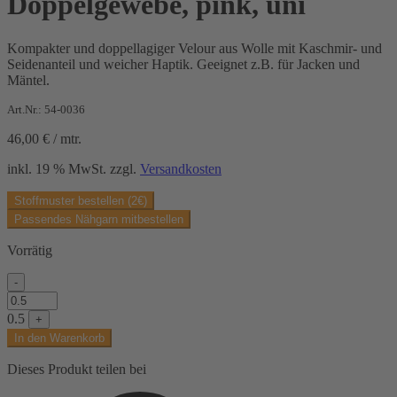
Doppelgewebe, pink, uni
Kompakter und doppellagiger Velour aus Wolle mit Kaschmir- und
Seidenanteil und weicher Haptik. Geeignet z.B. für Jacken und
Mäntel.
Art.Nr.: 54-0036
46,00
€
/
mtr.
inkl. 19 % MwSt.
zzgl.
Versandkosten
Stoffmuster bestellen (2€)
Passendes Nähgarn mitbestellen
Vorrätig
-
Doppelgewebe,
pink,
0.5
+
uni
In den Warenkorb
Menge
Dieses Produkt teilen bei