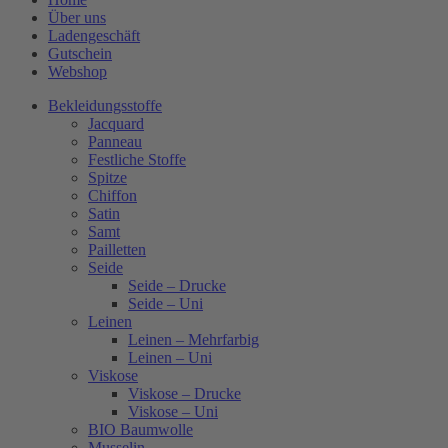
Über uns
Ladengeschäft
Gutschein
Webshop
Bekleidungsstoffe
Jacquard
Panneau
Festliche Stoffe
Spitze
Chiffon
Satin
Samt
Pailletten
Seide
Seide – Drucke
Seide – Uni
Leinen
Leinen – Mehrfarbig
Leinen – Uni
Viskose
Viskose – Drucke
Viskose – Uni
BIO Baumwolle
Musselin