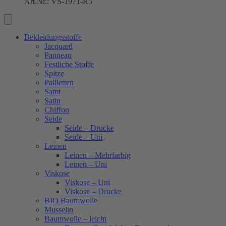
Art.Nr.: VS-1971-R5
Bekleidungsstoffe
Jacquard
Panneau
Festliche Stoffe
Spitze
Pailletten
Samt
Satin
Chiffon
Seide
Seide – Drucke
Seide – Uni
Leinen
Leinen – Mehrfarbig
Leinen – Uni
Viskose
Viskose – Uni
Viskose – Drucke
BIO Baumwolle
Musselin
Baumwolle – leicht