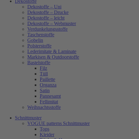
Dekostoffe
Dekostoffe – Uni
Dekostoffe – Drucke
Dekostoffe – leicht
Dekostoffe – Webmuster
Verdunkelungsstoffe
Taschenstoffe
Gobelin
Polsterstoffe
Lederimitate & Laminate
Markisen & Outdoorstoffe
Bastelstoffe
Filz
Tüll
Paillette
Organza
Satin
Pannesamt
Fellimitat
Weihnachtsstoffe
Schnittmuster
VOGUE patterns Schnittmuster
Tops
Kleider