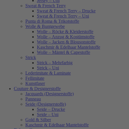
Jersey – Uni
Sweat & French Terry
Sweat & French Terry – Drucke
Sweat & French Terry – Uni
Punta di Roma & Trikotstoffe
Wolle & Buntgewebe
Wolle – Röcke & Kleiderstoffe
Wolle – Anzug & Kostümstoffe
Wolle – Jacken & Blousonstoffe
Kaschmir & Edelhaar Mantelstoffe
Wolle – Mäntel & Capestoffe
Strick
Strick – Mehrfarbig
Strick – Uni
Lederimitate & Laminate
Fellimitate
Kunstfaser
Couture & Designerstoffe
Jacquards (Designerstoffe)
Panneau
Seide (Designerstoffe)
Seide – Drucke
Seide – Uni
Gold & Silber
Kaschmir & Edelhaar Mantelstoffe