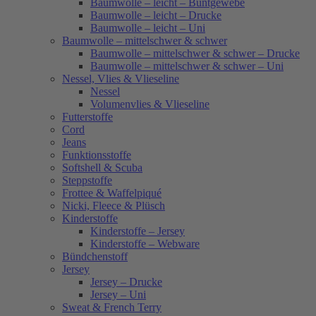
Baumwolle – leicht – Buntgewebe
Baumwolle – leicht – Drucke
Baumwolle – leicht – Uni
Baumwolle – mittelschwer & schwer
Baumwolle – mittelschwer & schwer – Drucke
Baumwolle – mittelschwer & schwer – Uni
Nessel, Vlies & Vlieseline
Nessel
Volumenvlies & Vlieseline
Futterstoffe
Cord
Jeans
Funktionsstoffe
Softshell & Scuba
Steppstoffe
Frottee & Waffelpiqué
Nicki, Fleece & Plüsch
Kinderstoffe
Kinderstoffe – Jersey
Kinderstoffe – Webware
Bündchenstoff
Jersey
Jersey – Drucke
Jersey – Uni
Sweat & French Terry