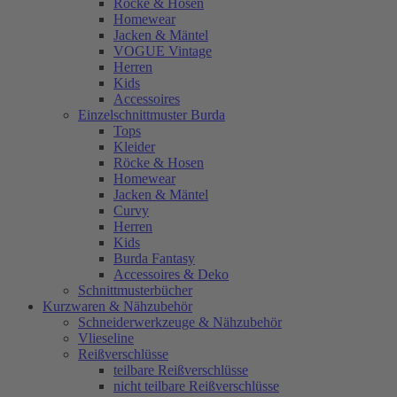
Röcke & Hosen
Homewear
Jacken & Mäntel
VOGUE Vintage
Herren
Kids
Accessoires
Einzelschnittmuster Burda
Tops
Kleider
Röcke & Hosen
Homewear
Jacken & Mäntel
Curvy
Herren
Kids
Burda Fantasy
Accessoires & Deko
Schnittmusterbücher
Kurzwaren & Nähzubehör
Schneiderwerkzeuge & Nähzubehör
Vlieseline
Reißverschlüsse
teilbare Reißverschlüsse
nicht teilbare Reißverschlüsse