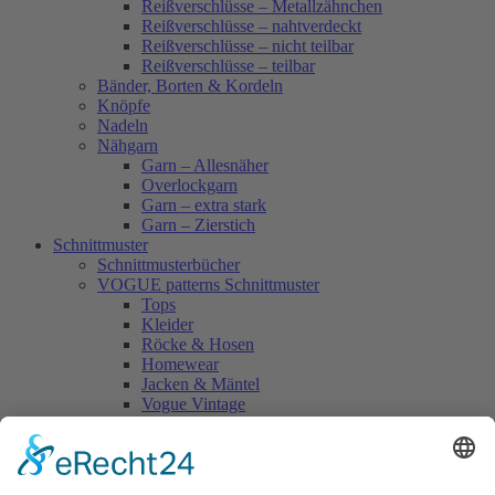
Reißverschlüsse – Metallzähnchen
Reißverschlüsse – nahtverdeckt
Reißverschlüsse – nicht teilbar
Reißverschlüsse – teilbar
Bänder, Borten & Kordeln
Knöpfe
Nadeln
Nähgarn
Garn – Allesnäher
Overlockgarn
Garn – extra stark
Garn – Zierstich
Schnittmuster
Schnittmusterbücher
VOGUE patterns Schnittmuster
Tops
Kleider
Röcke & Hosen
Homewear
Jacken & Mäntel
Vogue Vintage
Herren
Kids
Accessoires
Einzelschnittmuster Burda