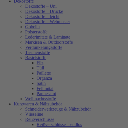
Dekostoffe
Dekostoffe – Uni
Dekostoffe – Drucke
Dekostoffe – leicht
Dekostoffe – Webmuster
Gobelin
Polsterstoffe
Lederimitate & Laminate
Markisen & Outdoorstoffe
Verdunkelungsstoffe
Taschenstoffe
Bastelstoffe
Filz
Tüll
Paillette
Organza
Satin
Fellimitat
Pannesamt
Weihnachtsstoffe
Kurzwaren & Nähzubehör
Schneiderwerkzeuge & Nähzubehör
Vlieseline
Reißverschlüsse
Reißverschlüsse – endlos