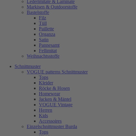
Lederimitate & Laminate
Markisen & Outdoorstoffe
Bastelstoffe
Filz
Tüll
Paillette
Organza
Satin
Pannesamt
Fellimitat
Weihnachtsstoffe
Schnittmuster
VOGUE patterns Schnittmuster
Tops
Kleider
Röcke & Hosen
Homewear
Jacken & Mäntel
VOGUE Vintage
Herren
Kids
Accessoires
Einzelschnittmuster Burda
Tops