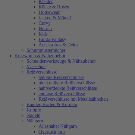
Kleider
Röcke & Hosen
Homewear
Jacken & Mäntel
Curvy
Herren
Kids
Burda Fantasy
Accessoires & Deko
Schnittmusterbücher
Kurzwaren & Nähzubehör
Schneiderwerkzeuge & Nähzubehör
Vlieseline
Reißverschlüsse
teilbare Reißverschlüsse
nicht teilbare Reißverschlüsse
nahtverdeckte Reißverschlüsse
endlose Reißverschlüsse
Reißverschlüsse mit Metallzähnchen
Bänder, Borten & Kordeln
Knöpfe
Nadeln
Nähgarn
Allesnäher Nähgarn
Overlockgarn