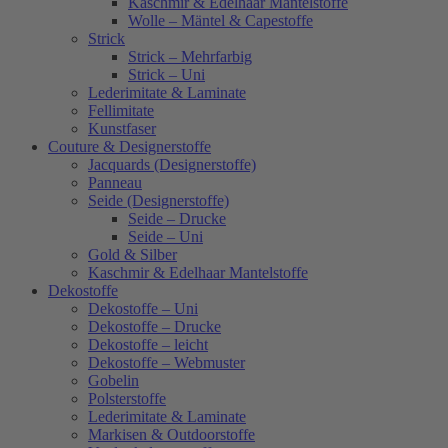
Kaschmir & Edelhaar Mantelstoffe
Wolle – Mäntel & Capestoffe
Strick
Strick – Mehrfarbig
Strick – Uni
Lederimitate & Laminate
Fellimitate
Kunstfaser
Couture & Designerstoffe
Jacquards (Designerstoffe)
Panneau
Seide (Designerstoffe)
Seide – Drucke
Seide – Uni
Gold & Silber
Kaschmir & Edelhaar Mantelstoffe
Dekostoffe
Dekostoffe – Uni
Dekostoffe – Drucke
Dekostoffe – leicht
Dekostoffe – Webmuster
Gobelin
Polsterstoffe
Lederimitate & Laminate
Markisen & Outdoorstoffe