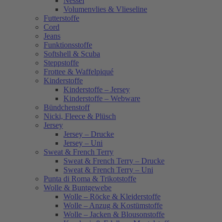
Nessel
Volumenvlies & Vlieseline
Futterstoffe
Cord
Jeans
Funktionsstoffe
Softshell & Scuba
Steppstoffe
Frottee & Waffelpiqué
Kinderstoffe
Kinderstoffe – Jersey
Kinderstoffe – Webware
Bündchenstoff
Nicki, Fleece & Plüsch
Jersey
Jersey – Drucke
Jersey – Uni
Sweat & French Terry
Sweat & French Terry – Drucke
Sweat & French Terry – Uni
Punta di Roma & Trikotstoffe
Wolle & Buntgewebe
Wolle – Röcke & Kleiderstoffe
Wolle – Anzug & Kostümstoffe
Wolle – Jacken & Blousonstoffe