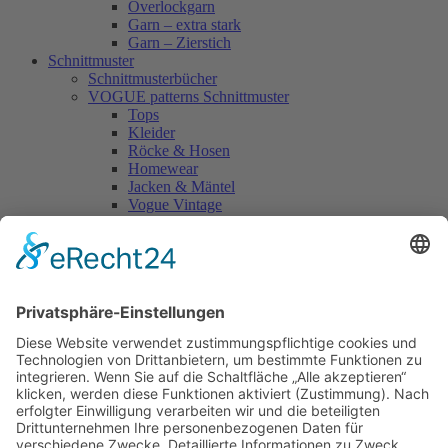
Overlockgarn
Garn – extra stark
Garn – Zierstich
Schnittmuster
Schnittmusterbücher
VOGUE patterns Schnittmuster
Tops
Kleider
Röcke & Hosen
Homewear
Jacken & Mäntel
Vogue Vintage
Herren
Kids
Accessoires
Einzelschnittmuster Burda
Tops
Kleider
Röcke & Hosen
Homewear
Jacken & Mäntel
Curvy
Herren
Kids
Burda Fantasy