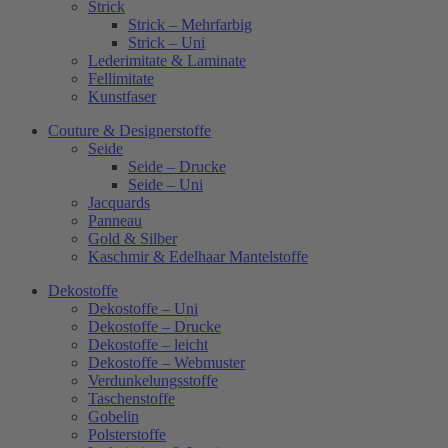
Strick
Strick – Mehrfarbig
Strick – Uni
Lederimitate & Laminate
Fellimitate
Kunstfaser
Couture & Designerstoffe
Seide
Seide – Drucke
Seide – Uni
Jacquards
Panneau
Gold & Silber
Kaschmir & Edelhaar Mantelstoffe
Dekostoffe
Dekostoffe – Uni
Dekostoffe – Drucke
Dekostoffe – leicht
Dekostoffe – Webmuster
Verdunkelungsstoffe
Taschenstoffe
Gobelin
Polsterstoffe