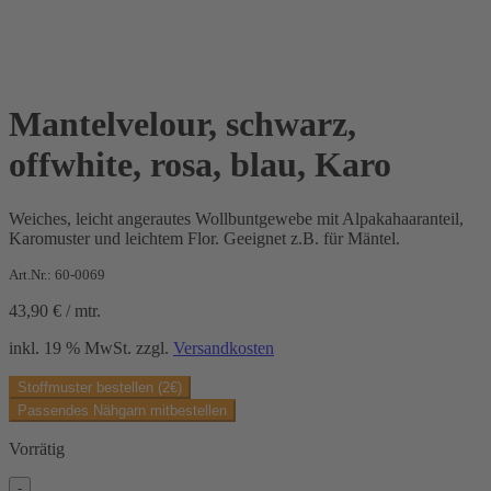
Mantelvelour, schwarz,
offwhite, rosa, blau, Karo
Weiches, leicht angerautes Wollbuntgewebe mit Alpakahaaranteil,
Karomuster und leichtem Flor. Geeignet z.B. für Mäntel.
Art.Nr.: 60-0069
43,90
€
/
mtr.
inkl. 19 % MwSt.
zzgl.
Versandkosten
Stoffmuster bestellen (2€)
Passendes Nähgarn mitbestellen
Vorrätig
-