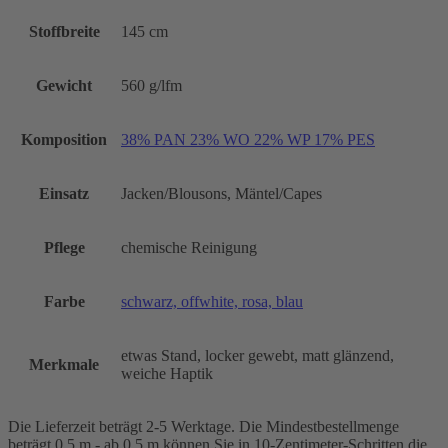
Stoffbreite
145 cm
Gewicht
560 g/lfm
Komposition
38% PAN 23% WO 22% WP 17% PES
Einsatz
Jacken/Blousons, Mäntel/Capes
Pflege
chemische Reinigung
Farbe
schwarz, offwhite, rosa, blau
etwas Stand, locker gewebt, matt glänzend,
Merkmale
weiche Haptik
Die Lieferzeit beträgt 2-5 Werktage. Die Mindestbestellmenge
beträgt 0,5 m - ab 0,5 m können Sie in 10-Zentimeter-Schritten die