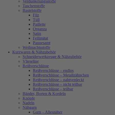
Verdunkelungsstoffe
Taschenstoffe
Bastelstoffe
Filz
Tüll
Paillette
Organza
Satin
Fellimitat
Pannesamt
Weihnachtsstoffe
Kurzwaren & Nähzubehör
Schneiderwerkzeuge & Nähzubehör
Vlieseline
Reißverschlüsse
Reißverschlüsse – endlos
Reißverschlüsse – Metallzähnchen
Reißverschlüsse – nahtverdeckt
Reißverschlüsse – nicht teilbar
Reißverschlüsse – teilbar
Bänder, Borten & Kordeln
Knöpfe
Nadeln
Nähgarn
Garn – Allesnäher