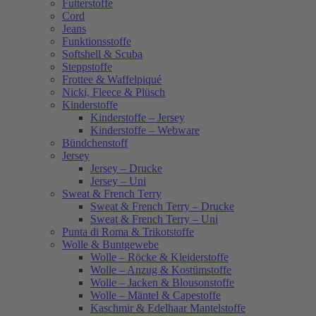
Futterstoffe
Cord
Jeans
Funktionsstoffe
Softshell & Scuba
Steppstoffe
Frottee & Waffelpiqué
Nicki, Fleece & Plüsch
Kinderstoffe
Kinderstoffe – Jersey
Kinderstoffe – Webware
Bündchenstoff
Jersey
Jersey – Drucke
Jersey – Uni
Sweat & French Terry
Sweat & French Terry – Drucke
Sweat & French Terry – Uni
Punta di Roma & Trikotstoffe
Wolle & Buntgewebe
Wolle – Röcke & Kleiderstoffe
Wolle – Anzug & Kostümstoffe
Wolle – Jacken & Blousonstoffe
Wolle – Mäntel & Capestoffe
Kaschmir & Edelhaar Mantelstoffe