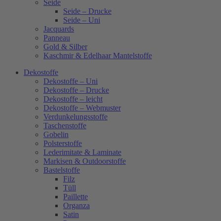
Seide
Seide – Drucke
Seide – Uni
Jacquards
Panneau
Gold & Silber
Kaschmir & Edelhaar Mantelstoffe
Dekostoffe
Dekostoffe – Uni
Dekostoffe – Drucke
Dekostoffe – leicht
Dekostoffe – Webmuster
Verdunkelungsstoffe
Taschenstoffe
Gobelin
Polsterstoffe
Lederimitate & Laminate
Markisen & Outdoorstoffe
Bastelstoffe
Filz
Tüll
Paillette
Organza
Satin