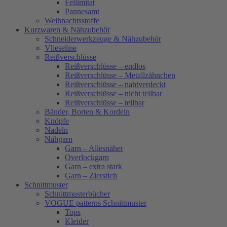
Fellimitat
Pannesamt
Weihnachtsstoffe
Kurzwaren & Nähzubehör
Schneiderwerkzeuge & Nähzubehör
Vlieseline
Reißverschlüsse
Reißverschlüsse – endlos
Reißverschlüsse – Metallzähnchen
Reißverschlüsse – nahtverdeckt
Reißverschlüsse – nicht teilbar
Reißverschlüsse – teilbar
Bänder, Borten & Kordeln
Knöpfe
Nadeln
Nähgarn
Garn – Allesnäher
Overlockgarn
Garn – extra stark
Garn – Zierstich
Schnittmuster
Schnittmusterbücher
VOGUE patterns Schnittmuster
Tops
Kleider