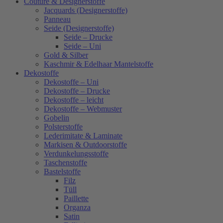
Couture & Designerstoffe
Jacquards (Designerstoffe)
Panneau
Seide (Designerstoffe)
Seide – Drucke
Seide – Uni
Gold & Silber
Kaschmir & Edelhaar Mantelstoffe
Dekostoffe
Dekostoffe – Uni
Dekostoffe – Drucke
Dekostoffe – leicht
Dekostoffe – Webmuster
Gobelin
Polsterstoffe
Lederimitate & Laminate
Markisen & Outdoorstoffe
Verdunkelungsstoffe
Taschenstoffe
Bastelstoffe
Filz
Tüll
Paillette
Organza
Satin