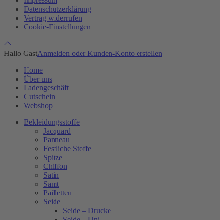
Impressum
Datenschutzerklärung
Vertrag widerrufen
Cookie-Einstellungen
Hallo Gast
Anmelden oder Kunden-Konto erstellen
Home
Über uns
Ladengeschäft
Gutschein
Webshop
Bekleidungsstoffe
Jacquard
Panneau
Festliche Stoffe
Spitze
Chiffon
Satin
Samt
Pailletten
Seide
Seide – Drucke
Seide – Uni