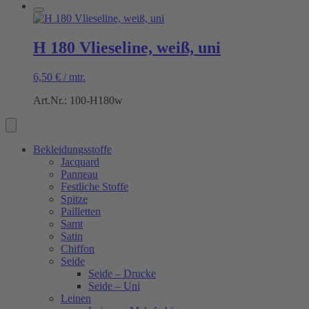
H 180 Vlieseline, weiß, uni
6,50
€
/
mtr.
Art.Nr.: 100-H180w
Bekleidungsstoffe
Jacquard
Panneau
Festliche Stoffe
Spitze
Pailletten
Samt
Satin
Chiffon
Seide
Seide – Drucke
Seide – Uni
Leinen