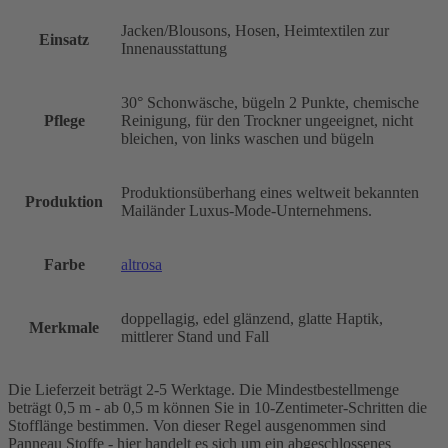
Jacken/Blousons, Hosen, Heimtextilen zur
Einsatz
Innenausstattung
30° Schonwäsche, bügeln 2 Punkte, chemische
Pflege
Reinigung, für den Trockner ungeeignet, nicht
bleichen, von links waschen und bügeln
Produktionsüberhang eines weltweit bekannten
Produktion
Mailänder Luxus-Mode-Unternehmens.
Farbe
altrosa
doppellagig, edel glänzend, glatte Haptik,
Merkmale
mittlerer Stand und Fall
Die Lieferzeit beträgt 2-5 Werktage. Die Mindestbestellmenge
beträgt 0,5 m - ab 0,5 m können Sie in 10-Zentimeter-Schritten die
Stofflänge bestimmen. Von dieser Regel ausgenommen sind
Panneau Stoffe - hier handelt es sich um ein abgeschlossenes