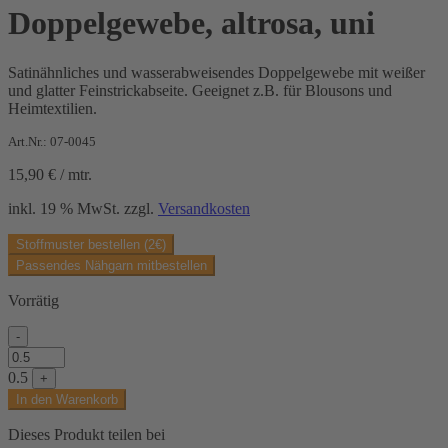
Doppelgewebe, altrosa, uni
Satinähnliches und wasserabweisendes Doppelgewebe mit weißer
und glatter Feinstrickabseite. Geeignet z.B. für Blousons und
Heimtextilien.
Art.Nr.: 07-0045
15,90
€
/
mtr.
inkl. 19 % MwSt.
zzgl.
Versandkosten
Stoffmuster bestellen (2€)
Passendes Nähgarn mitbestellen
Vorrätig
-
Doppelgewebe,
altrosa,
0.5
+
uni
In den Warenkorb
Menge
Dieses Produkt teilen bei