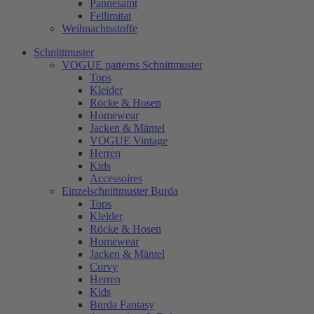
Pannesamt
Fellimitat
Weihnachtsstoffe
Schnittmuster
VOGUE patterns Schnittmuster
Tops
Kleider
Röcke & Hosen
Homewear
Jacken & Mäntel
VOGUE Vintage
Herren
Kids
Accessoires
Einzelschnittmuster Burda
Tops
Kleider
Röcke & Hosen
Homewear
Jacken & Mäntel
Curvy
Herren
Kids
Burda Fantasy