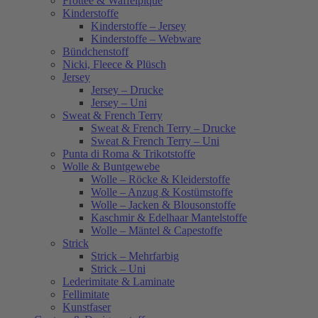
Frottee & Waffelpiqué
Kinderstoffe
Kinderstoffe – Jersey
Kinderstoffe – Webware
Bündchenstoff
Nicki, Fleece & Plüsch
Jersey
Jersey – Drucke
Jersey – Uni
Sweat & French Terry
Sweat & French Terry – Drucke
Sweat & French Terry – Uni
Punta di Roma & Trikotstoffe
Wolle & Buntgewebe
Wolle – Röcke & Kleiderstoffe
Wolle – Anzug & Kostümstoffe
Wolle – Jacken & Blousonstoffe
Kaschmir & Edelhaar Mantelstoffe
Wolle – Mäntel & Capestoffe
Strick
Strick – Mehrfarbig
Strick – Uni
Lederimitate & Laminate
Fellimitate
Kunstfaser