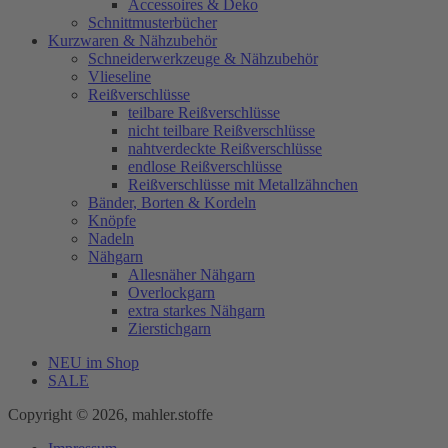
Accessoires & Deko
Schnittmusterbücher
Kurzwaren & Nähzubehör
Schneiderwerkzeuge & Nähzubehör
Vlieseline
Reißverschlüsse
teilbare Reißverschlüsse
nicht teilbare Reißverschlüsse
nahtverdeckte Reißverschlüsse
endlose Reißverschlüsse
Reißverschlüsse mit Metallzähnchen
Bänder, Borten & Kordeln
Knöpfe
Nadeln
Nähgarn
Allesnäher Nähgarn
Overlockgarn
extra starkes Nähgarn
Zierstichgarn
NEU im Shop
SALE
Copyright © 2026, mahler.stoffe