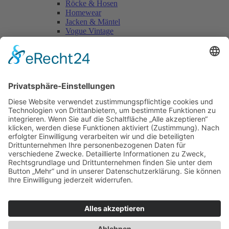
Röcke & Hosen
Homewear
Jacken & Mäntel
Vogue Vintage
Herren
Kids
Accessoires
Einzelschnittmuster Burda
Tops
Kleider
Röcke & Hosen
Homewear
Jacken & Mäntel
Curvy
Herren
Kids
Burda Fantasy
Accessoires & Deko
NEU im Shop
SALE
Suchen
Suchen
Bitte mindestens 5 Buschstaben oder Zahlen eingeben!