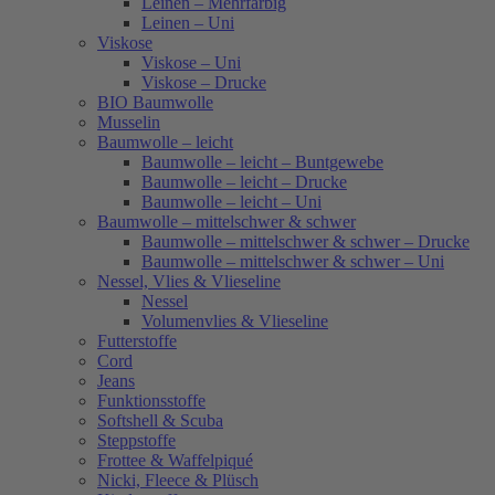
Leinen – Mehrfarbig
Leinen – Uni
Viskose
Viskose – Uni
Viskose – Drucke
BIO Baumwolle
Musselin
Baumwolle – leicht
Baumwolle – leicht – Buntgewebe
Baumwolle – leicht – Drucke
Baumwolle – leicht – Uni
Baumwolle – mittelschwer & schwer
Baumwolle – mittelschwer & schwer – Drucke
Baumwolle – mittelschwer & schwer – Uni
Nessel, Vlies & Vlieseline
Nessel
Volumenvlies & Vlieseline
Futterstoffe
Cord
Jeans
Funktionsstoffe
Softshell & Scuba
Steppstoffe
Frottee & Waffelpiqué
Nicki, Fleece & Plüsch