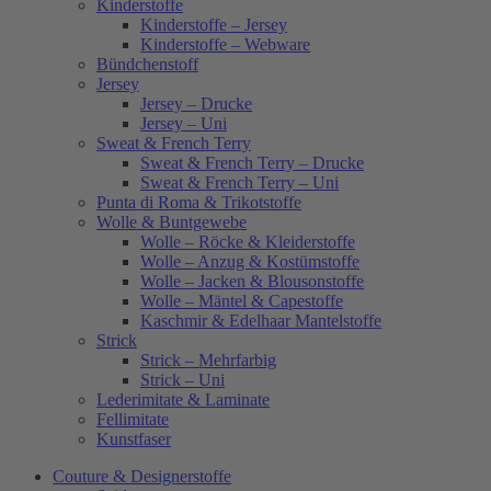
Kinderstoffe
Kinderstoffe – Jersey
Kinderstoffe – Webware
Bündchenstoff
Jersey
Jersey – Drucke
Jersey – Uni
Sweat & French Terry
Sweat & French Terry – Drucke
Sweat & French Terry – Uni
Punta di Roma & Trikotstoffe
Wolle & Buntgewebe
Wolle – Röcke & Kleiderstoffe
Wolle – Anzug & Kostümstoffe
Wolle – Jacken & Blousonstoffe
Wolle – Mäntel & Capestoffe
Kaschmir & Edelhaar Mantelstoffe
Strick
Strick – Mehrfarbig
Strick – Uni
Lederimitate & Laminate
Fellimitate
Kunstfaser
Couture & Designerstoffe