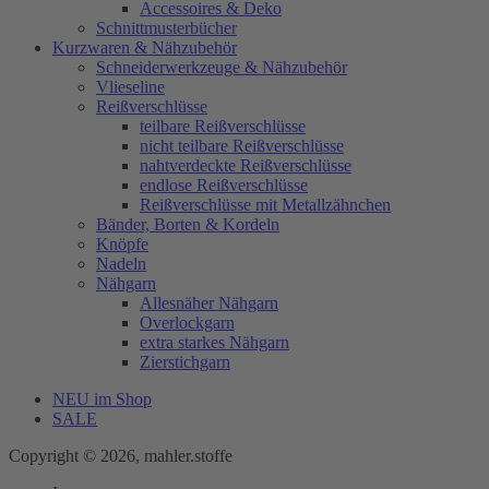
Accessoires & Deko
Schnittmusterbücher
Kurzwaren & Nähzubehör
Schneiderwerkzeuge & Nähzubehör
Vlieseline
Reißverschlüsse
teilbare Reißverschlüsse
nicht teilbare Reißverschlüsse
nahtverdeckte Reißverschlüsse
endlose Reißverschlüsse
Reißverschlüsse mit Metallzähnchen
Bänder, Borten & Kordeln
Knöpfe
Nadeln
Nähgarn
Allesnäher Nähgarn
Overlockgarn
extra starkes Nähgarn
Zierstichgarn
NEU im Shop
SALE
Copyright © 2026, mahler.stoffe