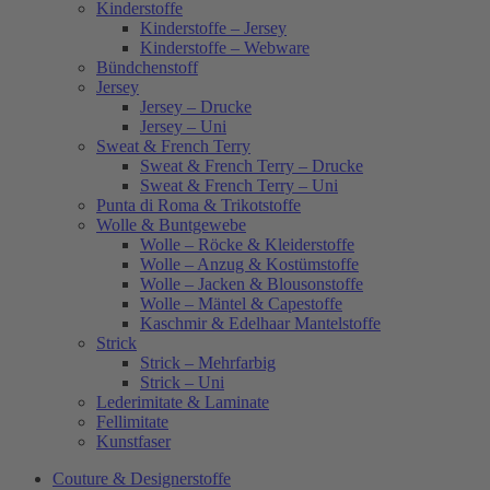
Kinderstoffe
Kinderstoffe – Jersey
Kinderstoffe – Webware
Bündchenstoff
Jersey
Jersey – Drucke
Jersey – Uni
Sweat & French Terry
Sweat & French Terry – Drucke
Sweat & French Terry – Uni
Punta di Roma & Trikotstoffe
Wolle & Buntgewebe
Wolle – Röcke & Kleiderstoffe
Wolle – Anzug & Kostümstoffe
Wolle – Jacken & Blousonstoffe
Wolle – Mäntel & Capestoffe
Kaschmir & Edelhaar Mantelstoffe
Strick
Strick – Mehrfarbig
Strick – Uni
Lederimitate & Laminate
Fellimitate
Kunstfaser
Couture & Designerstoffe