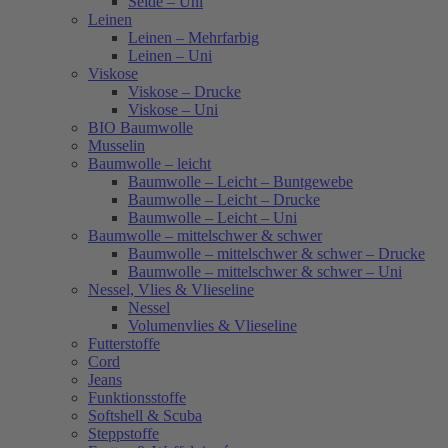
Seide – Uni
Leinen
Leinen – Mehrfarbig
Leinen – Uni
Viskose
Viskose – Drucke
Viskose – Uni
BIO Baumwolle
Musselin
Baumwolle – leicht
Baumwolle – Leicht – Buntgewebe
Baumwolle – Leicht – Drucke
Baumwolle – Leicht – Uni
Baumwolle – mittelschwer & schwer
Baumwolle – mittelschwer & schwer – Drucke
Baumwolle – mittelschwer & schwer – Uni
Nessel, Vlies & Vlieseline
Nessel
Volumenvlies & Vlieseline
Futterstoffe
Cord
Jeans
Funktionsstoffe
Softshell & Scuba
Steppstoffe