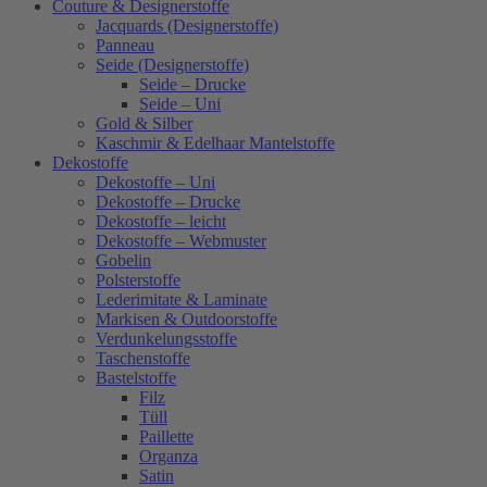
Couture & Designerstoffe
Jacquards (Designerstoffe)
Panneau
Seide (Designerstoffe)
Seide – Drucke
Seide – Uni
Gold & Silber
Kaschmir & Edelhaar Mantelstoffe
Dekostoffe
Dekostoffe – Uni
Dekostoffe – Drucke
Dekostoffe – leicht
Dekostoffe – Webmuster
Gobelin
Polsterstoffe
Lederimitate & Laminate
Markisen & Outdoorstoffe
Verdunkelungsstoffe
Taschenstoffe
Bastelstoffe
Filz
Tüll
Paillette
Organza
Satin