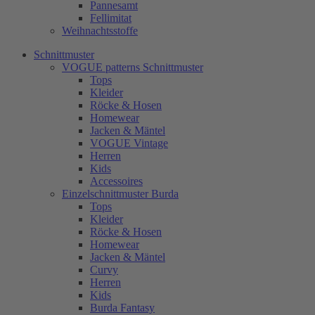
Pannesamt
Fellimitat
Weihnachtsstoffe
Schnittmuster
VOGUE patterns Schnittmuster
Tops
Kleider
Röcke & Hosen
Homewear
Jacken & Mäntel
VOGUE Vintage
Herren
Kids
Accessoires
Einzelschnittmuster Burda
Tops
Kleider
Röcke & Hosen
Homewear
Jacken & Mäntel
Curvy
Herren
Kids
Burda Fantasy