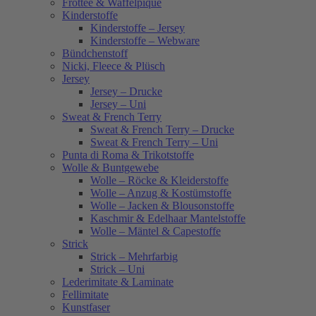
Frottee & Waffelpiqué
Kinderstoffe
Kinderstoffe – Jersey
Kinderstoffe – Webware
Bündchenstoff
Nicki, Fleece & Plüsch
Jersey
Jersey – Drucke
Jersey – Uni
Sweat & French Terry
Sweat & French Terry – Drucke
Sweat & French Terry – Uni
Punta di Roma & Trikotstoffe
Wolle & Buntgewebe
Wolle – Röcke & Kleiderstoffe
Wolle – Anzug & Kostümstoffe
Wolle – Jacken & Blousonstoffe
Kaschmir & Edelhaar Mantelstoffe
Wolle – Mäntel & Capestoffe
Strick
Strick – Mehrfarbig
Strick – Uni
Lederimitate & Laminate
Fellimitate
Kunstfaser