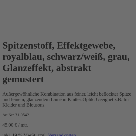
Spitzenstoff, Effektgewebe,
royalblau, schwarz/weiß, grau,
Glanzeffekt, abstrakt
gemustert
Außergewöhnliche Kombination aus feiner, leicht beflockter Spitze
und feinem, glänzendem Lamé in Knitter-Optik. Geeignet z.B. für
Kleider und Blousons.
Art.Nr.: 31-0542
45,00
€
/
mtr.
inkl. 19 % MwSt.
zzgl.
Versandkosten