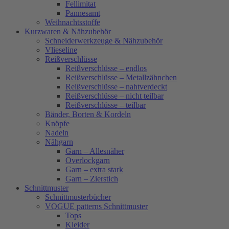
Fellimitat
Pannesamt
Weihnachtsstoffe
Kurzwaren & Nähzubehör
Schneiderwerkzeuge & Nähzubehör
Vlieseline
Reißverschlüsse
Reißverschlüsse – endlos
Reißverschlüsse – Metallzähnchen
Reißverschlüsse – nahtverdeckt
Reißverschlüsse – nicht teilbar
Reißverschlüsse – teilbar
Bänder, Borten & Kordeln
Knöpfe
Nadeln
Nähgarn
Garn – Allesnäher
Overlockgarn
Garn – extra stark
Garn – Zierstich
Schnittmuster
Schnittmusterbücher
VOGUE patterns Schnittmuster
Tops
Kleider