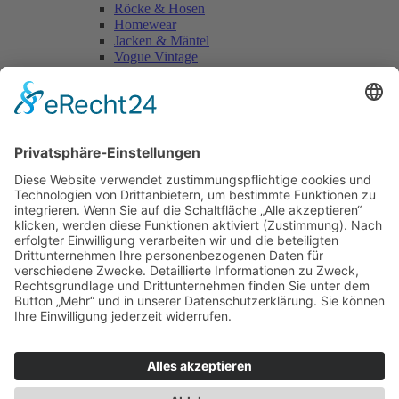
Röcke & Hosen
Homewear
Jacken & Mäntel
Vogue Vintage
Herren
Kids
Accessoires
Einzelschnittmuster Burda
Tops
Kleider
Röcke & Hosen
Homewear
Jacken & Mäntel
Curvy
Herren
Kids
Burda Fantasy
Accessoires & Deko
NEU im Shop
SALE
Suchen
Suchen
Bitte mindestens 5 Buschstaben oder Zahlen eingeben!