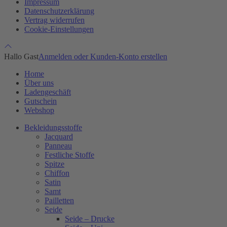
Impressum
Datenschutzerklärung
Vertrag widerrufen
Cookie-Einstellungen
Hallo Gast
Anmelden oder Kunden-Konto erstellen
Home
Über uns
Ladengeschäft
Gutschein
Webshop
Bekleidungsstoffe
Jacquard
Panneau
Festliche Stoffe
Spitze
Chiffon
Satin
Samt
Pailletten
Seide
Seide – Drucke