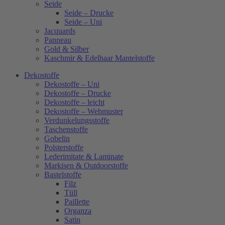
Seide
Seide – Drucke
Seide – Uni
Jacquards
Panneau
Gold & Silber
Kaschmir & Edelhaar Mantelstoffe
Dekostoffe
Dekostoffe – Uni
Dekostoffe – Drucke
Dekostoffe – leicht
Dekostoffe – Webmuster
Verdunkelungsstoffe
Taschenstoffe
Gobelin
Polsterstoffe
Lederimitate & Laminate
Markisen & Outdoorstoffe
Bastelstoffe
Filz
Tüll
Paillette
Organza
Satin