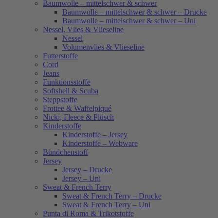
Baumwolle – mittelschwer & schwer
Baumwolle – mittelschwer & schwer – Drucke
Baumwolle – mittelschwer & schwer – Uni
Nessel, Vlies & Vlieseline
Nessel
Volumenvlies & Vlieseline
Futterstoffe
Cord
Jeans
Funktionsstoffe
Softshell & Scuba
Steppstoffe
Frottee & Waffelpiqué
Nicki, Fleece & Plüsch
Kinderstoffe
Kinderstoffe – Jersey
Kinderstoffe – Webware
Bündchenstoff
Jersey
Jersey – Drucke
Jersey – Uni
Sweat & French Terry
Sweat & French Terry – Drucke
Sweat & French Terry – Uni
Punta di Roma & Trikotstoffe