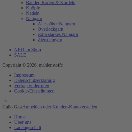
Bänder, Borten & Kordeln
Knöpfe
Nadeln
Nähgarn
Allesnäher Nähgarn
Overlockgarn
extra starkes Nähgarn
Zierstichgarn
NEU im Shop
SALE
Copyright © 2026, mahler.stoffe
Impressum
Datenschutzerklärung
Vertrag widerrufen
Cookie-Einstellungen
Hallo Gast
Anmelden oder Kunden-Konto erstellen
Home
Über uns
Ladengeschäft