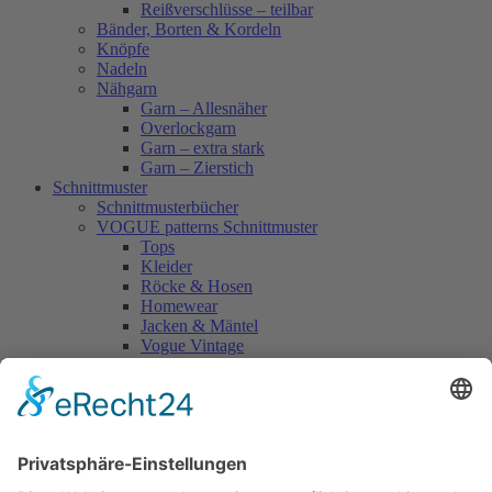
Reißverschlüsse – teilbar
Bänder, Borten & Kordeln
Knöpfe
Nadeln
Nähgarn
Garn – Allesnäher
Overlockgarn
Garn – extra stark
Garn – Zierstich
Schnittmuster
Schnittmusterbücher
VOGUE patterns Schnittmuster
Tops
Kleider
Röcke & Hosen
Homewear
Jacken & Mäntel
Vogue Vintage
Herren
Kids
Accessoires
Einzelschnittmuster Burda
Tops
Kleider
Röcke & Hosen