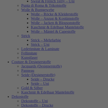
Sweat & French Terry – Uni
Punta di Roma & Trikotstoffe
Wolle & Buntgewebe
Wolle – Röcke & Kleiderstoffe
Wolle – Anzug & Kostümstoffe
Wolle – Jacken & Blousonstoffe
Kaschmir & Edelhaar Mantelstoffe
Wolle – Mäntel & Capestoffe
Strick
Strick – Mehrfarbig
Strick – Uni
Lederimitate & Laminate
Fellimitate
Kunstfaser
Couture & Designerstoffe
Jacquards (Designerstoffe)
Panneau
Seide (Designerstoffe)
Seide – Drucke
Seide – Uni
Gold & Silber
Kaschmir & Edelhaar Mantelstoffe
Dekostoffe
Dekostoffe – Uni
Dekostoffe – Drucke