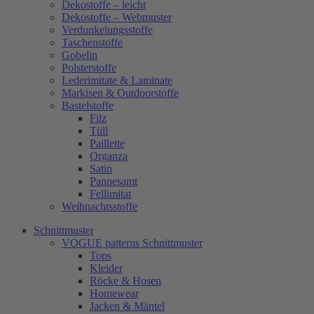
Dekostoffe – leicht
Dekostoffe – Webmuster
Verdunkelungsstoffe
Taschenstoffe
Gobelin
Polsterstoffe
Lederimitate & Laminate
Markisen & Outdoorstoffe
Bastelstoffe
Filz
Tüll
Paillette
Organza
Satin
Pannesamt
Fellimitat
Weihnachtsstoffe
Schnittmuster
VOGUE patterns Schnittmuster
Tops
Kleider
Röcke & Hosen
Homewear
Jacken & Mäntel