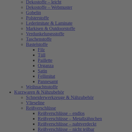
Dekostoffe – leicht
Dekostoffe – Webmuster
Gobelin
Polsterstoffe
Lederimitate & Laminate
Markisen & Outdoorstoffe
Verdunkelungsstoffe
Taschenstoffe
Bastelstoffe
Filz
Tüll
Paillette
Organza
Satin
Fellimitat
Pannesamt
Weihnachtsstoffe
Kurzwaren & Nähzubehör
Schneiderwerkzeuge & Nähzubehör
Vlieseline
Reißverschlüsse
Reißverschlüsse – endlos
Reißverschlüsse – Metallzähnchen
Reißverschlüsse – nahtverdeckt
Reißverschlüsse – nicht teilbar