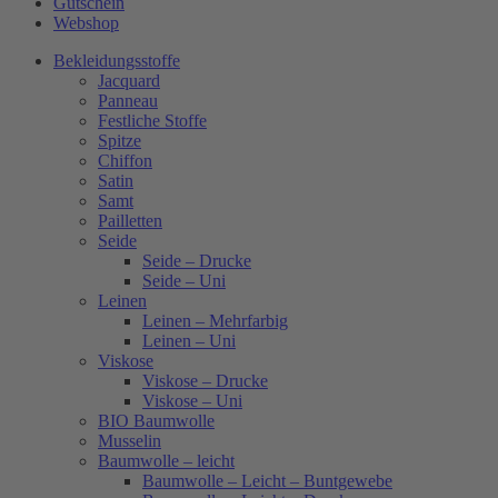
Gutschein
Webshop
Bekleidungsstoffe
Jacquard
Panneau
Festliche Stoffe
Spitze
Chiffon
Satin
Samt
Pailletten
Seide
Seide – Drucke
Seide – Uni
Leinen
Leinen – Mehrfarbig
Leinen – Uni
Viskose
Viskose – Drucke
Viskose – Uni
BIO Baumwolle
Musselin
Baumwolle – leicht
Baumwolle – Leicht – Buntgewebe