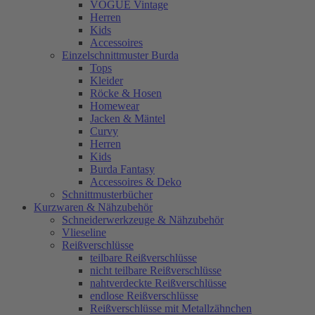
VOGUE Vintage
Herren
Kids
Accessoires
Einzelschnittmuster Burda
Tops
Kleider
Röcke & Hosen
Homewear
Jacken & Mäntel
Curvy
Herren
Kids
Burda Fantasy
Accessoires & Deko
Schnittmusterbücher
Kurzwaren & Nähzubehör
Schneiderwerkzeuge & Nähzubehör
Vlieseline
Reißverschlüsse
teilbare Reißverschlüsse
nicht teilbare Reißverschlüsse
nahtverdeckte Reißverschlüsse
endlose Reißverschlüsse
Reißverschlüsse mit Metallzähnchen