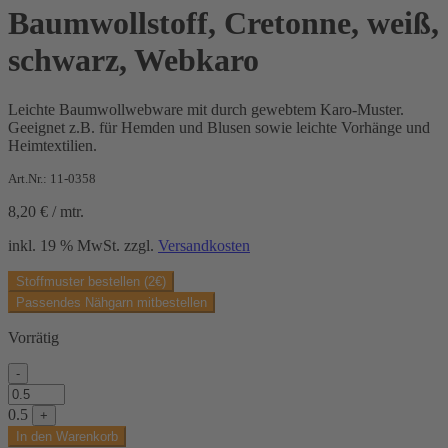
Baumwollstoff, Cretonne, weiß,
schwarz, Webkaro
Leichte Baumwollwebware mit durch gewebtem Karo-Muster.
Geeignet z.B. für Hemden und Blusen sowie leichte Vorhänge und
Heimtextilien.
Art.Nr.: 11-0358
8,20
€
/
mtr.
inkl. 19 % MwSt.
zzgl.
Versandkosten
Stoffmuster bestellen (2€)
Passendes Nähgarn mitbestellen
Vorrätig
-
Baumwollstoff,
Cretonne,
0.5
+
weiß,
In den Warenkorb
schwarz,