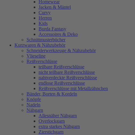
Homewear
Jacken & Mäntel
Curvy
Herren
Kids
Burda Fantasy
Accessoires & Deko
Schnittmusterbücher
Kurzwaren & Nähzubehör
Schneiderwerkzeuge & Nähzubehör
Vlieseline
Reißverschlüsse
teilbare Reißverschlüsse
nicht teilbare Reißverschlüsse
nahtverdeckte Reißverschlüsse
endlose Reißverschlüsse
Reißverschlüsse mit Metallzähnchen
Bänder, Borten & Kordeln
Knöpfe
Nadeln
Nähgarn
Allesnäher Nähgarn
Overlockgarn
extra starkes Nähgarn
Zierstichgarn