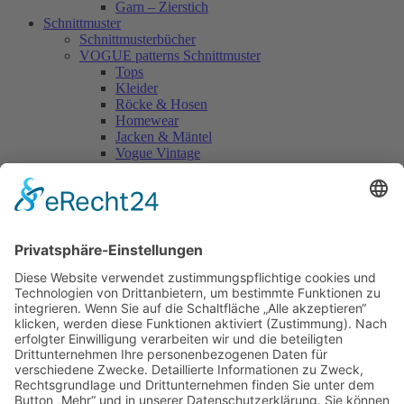
Garn – Zierstich
Schnittmuster
Schnittmusterbücher
VOGUE patterns Schnittmuster
Tops
Kleider
Röcke & Hosen
Homewear
Jacken & Mäntel
Vogue Vintage
Herren
Kids
Accessoires
Einzelschnittmuster Burda
Tops
Kleider
Röcke & Hosen
Homewear
Jacken & Mäntel
Curvy
Herren
Kids
Burda Fantasy
Accessoires & Deko
NEU im Shop