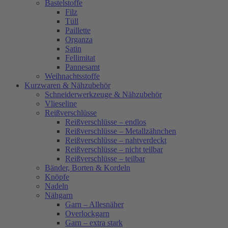
Bastelstoffe
Filz
Tüll
Paillette
Organza
Satin
Fellimitat
Pannesamt
Weihnachtsstoffe
Kurzwaren & Nähzubehör
Schneiderwerkzeuge & Nähzubehör
Vlieseline
Reißverschlüsse
Reißverschlüsse – endlos
Reißverschlüsse – Metallzähnchen
Reißverschlüsse – nahtverdeckt
Reißverschlüsse – nicht teilbar
Reißverschlüsse – teilbar
Bänder, Borten & Kordeln
Knöpfe
Nadeln
Nähgarn
Garn – Allesnäher
Overlockgarn
Garn – extra stark