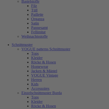
Bastelstoffe
Filz
Tüll
Paillette
Organza
Satin
Pannesamt
Fellimitat
Weihnachtsstoffe
Schnittmuster
VOGUE patterns Schnittmuster
Tops
Kleider
Röcke & Hosen
Homewear
Jacken & Mäntel
VOGUE Vintage
Herren
Kids
Accessoires
Einzelschnittmuster Burda
Tops
Kleider
Röcke & Hosen