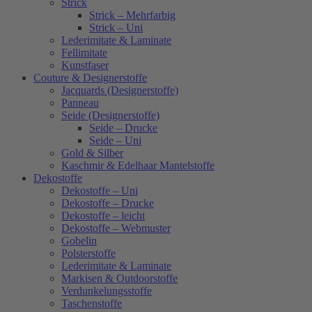
Strick
Strick – Mehrfarbig
Strick – Uni
Lederimitate & Laminate
Fellimitate
Kunstfaser
Couture & Designerstoffe
Jacquards (Designerstoffe)
Panneau
Seide (Designerstoffe)
Seide – Drucke
Seide – Uni
Gold & Silber
Kaschmir & Edelhaar Mantelstoffe
Dekostoffe
Dekostoffe – Uni
Dekostoffe – Drucke
Dekostoffe – leicht
Dekostoffe – Webmuster
Gobelin
Polsterstoffe
Lederimitate & Laminate
Markisen & Outdoorstoffe
Verdunkelungsstoffe
Taschenstoffe