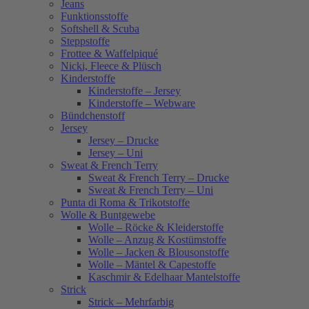
Jeans
Funktionsstoffe
Softshell & Scuba
Steppstoffe
Frottee & Waffelpiqué
Nicki, Fleece & Plüsch
Kinderstoffe
Kinderstoffe – Jersey
Kinderstoffe – Webware
Bündchenstoff
Jersey
Jersey – Drucke
Jersey – Uni
Sweat & French Terry
Sweat & French Terry – Drucke
Sweat & French Terry – Uni
Punta di Roma & Trikotstoffe
Wolle & Buntgewebe
Wolle – Röcke & Kleiderstoffe
Wolle – Anzug & Kostümstoffe
Wolle – Jacken & Blousonstoffe
Wolle – Mäntel & Capestoffe
Kaschmir & Edelhaar Mantelstoffe
Strick
Strick – Mehrfarbig