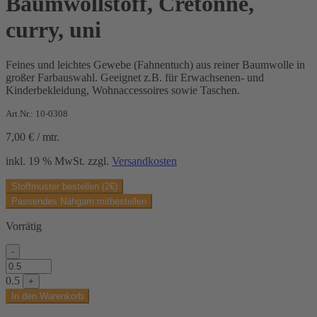
Baumwollstoff, Cretonne,
curry, uni
Feines und leichtes Gewebe (Fahnentuch) aus reiner Baumwolle in
großer Farbauswahl. Geeignet z.B. für Erwachsenen- und
Kinderbekleidung, Wohnaccessoires sowie Taschen.
Art.Nr.: 10-0308
7,00
€
/
mtr.
inkl. 19 % MwSt.
zzgl.
Versandkosten
Stoffmuster bestellen (2€)
Passendes Nähgarn mitbestellen
Vorrätig
-
Baumwollstoff,
Cretonne,
0.5
+
curry,
In den Warenkorb
uni
Menge