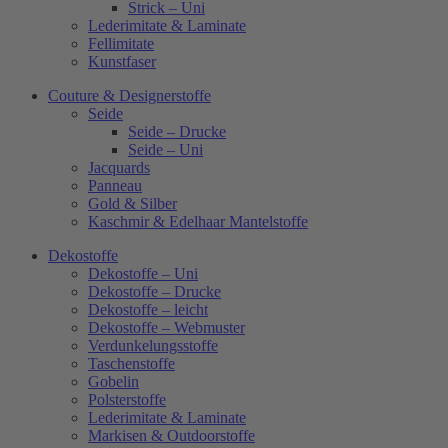
Strick – Uni
Lederimitate & Laminate
Fellimitate
Kunstfaser
Couture & Designerstoffe
Seide
Seide – Drucke
Seide – Uni
Jacquards
Panneau
Gold & Silber
Kaschmir & Edelhaar Mantelstoffe
Dekostoffe
Dekostoffe – Uni
Dekostoffe – Drucke
Dekostoffe – leicht
Dekostoffe – Webmuster
Verdunkelungsstoffe
Taschenstoffe
Gobelin
Polsterstoffe
Lederimitate & Laminate
Markisen & Outdoorstoffe