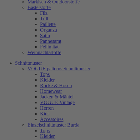
Markisen & Outdoorstoffe
Bastelstoffe
Filz
Tüll
Paillette
Organza
Satin
Pannesamt
Fellimitat
Weihnachtsstoffe
Schnittmuster
VOGUE patterns Schnittmuster
Tops
Kleider
Röcke & Hosen
Homewear
Jacken & Mäntel
VOGUE Vintage
Herren
Kids
Accessoires
Einzelschnittmuster Burda
Tops
Kleider