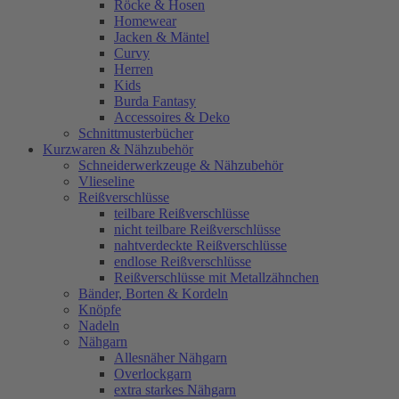
Röcke & Hosen
Homewear
Jacken & Mäntel
Curvy
Herren
Kids
Burda Fantasy
Accessoires & Deko
Schnittmusterbücher
Kurzwaren & Nähzubehör
Schneiderwerkzeuge & Nähzubehör
Vlieseline
Reißverschlüsse
teilbare Reißverschlüsse
nicht teilbare Reißverschlüsse
nahtverdeckte Reißverschlüsse
endlose Reißverschlüsse
Reißverschlüsse mit Metallzähnchen
Bänder, Borten & Kordeln
Knöpfe
Nadeln
Nähgarn
Allesnäher Nähgarn
Overlockgarn
extra starkes Nähgarn