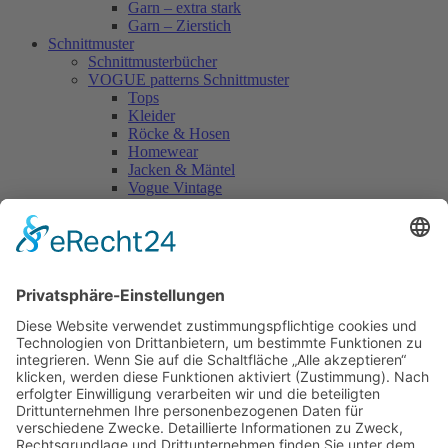
Garn – extra stark
Garn – Zierstich
Schnittmuster
Schnittmusterbücher
VOGUE patterns Schnittmuster
Tops
Kleider
Röcke & Hosen
Homewear
Jacken & Mäntel
Vogue Vintage
Herren
Kids
Accessoires
Einzelschnittmuster Burda
Tops
Kleider
Röcke & Hosen
Homewear
Jacken & Mäntel
Curvy
Herren
Kids
Burda Fantasy
Accessoires & Deko