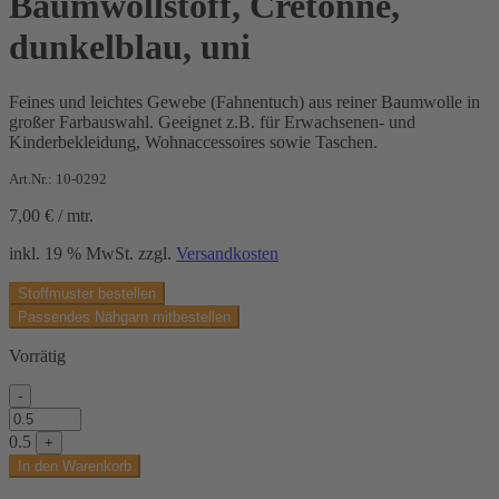
Baumwollstoff, Cretonne,
dunkelblau, uni
Feines und leichtes Gewebe (Fahnentuch) aus reiner Baumwolle in
großer Farbauswahl. Geeignet z.B. für Erwachsenen- und
Kinderbekleidung, Wohnaccessoires sowie Taschen.
Art.Nr.: 10-0292
7,00
€
/
mtr.
inkl. 19 % MwSt.
zzgl.
Versandkosten
Stoffmuster bestellen
Passendes Nähgarn mitbestellen
Vorrätig
-
Baumwollstoff,
Cretonne,
0.5
+
dunkelblau,
In den Warenkorb
uni
Menge