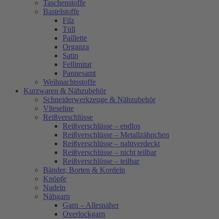
Taschenstoffe
Bastelstoffe
Filz
Tüll
Paillette
Organza
Satin
Fellimitat
Pannesamt
Weihnachtsstoffe
Kurzwaren & Nähzubehör
Schneiderwerkzeuge & Nähzubehör
Vlieseline
Reißverschlüsse
Reißverschlüsse – endlos
Reißverschlüsse – Metallzähnchen
Reißverschlüsse – nahtverdeckt
Reißverschlüsse – nicht teilbar
Reißverschlüsse – teilbar
Bänder, Borten & Kordeln
Knöpfe
Nadeln
Nähgarn
Garn – Allesnäher
Overlockgarn