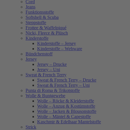
Cord
Jeans
Funktionsstoffe
Softshell & Scuba
Steppstoffe
Frottee & Waffelpiqué
Nicki, Fleece & Plüsch
Kinderstoffe
Kinderstoffe – Jersey
Kinderstoffe – Webware
Bündchenstoff
Jersey
Jersey – Drucke
Jersey – Uni
Sweat & French Terry
Sweat & French Terry – Drucke
Sweat & French Terry – Uni
Punta di Roma & Trikotstoffe
Wolle & Buntgewebe
Wolle – Röcke & Kleiderstoffe
Wolle – Anzug & Kostümstoffe
Wolle – Jacken & Blousonstoffe
Wolle – Mäntel & Capestoffe
Kaschmir & Edelhaar Mantelstoffe
Strick