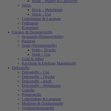
Wolle – Mäntel & Capestoffe
Strick
Strick – Mehrfarbig
Strick – Uni
Lederimitate & Laminate
Fellimitate
Kunstfaser
Couture & Designerstoffe
Jacquards (Designerstoffe)
Panneau
Seide (Designerstoffe)
Seide – Drucke
Seide – Uni
Gold & Silber
Kaschmir & Edelhaar Mantelstoffe
Dekostoffe
Dekostoffe – Uni
Dekostoffe – Drucke
Dekostoffe – leicht
Dekostoffe – Webmuster
Gobelin
Polsterstoffe
Lederimitate & Laminate
Markisen & Outdoorstoffe
Verdunkelungsstoffe