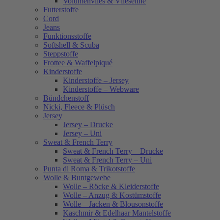
Volumenvlies & Vlieseline
Futterstoffe
Cord
Jeans
Funktionsstoffe
Softshell & Scuba
Steppstoffe
Frottee & Waffelpiqué
Kinderstoffe
Kinderstoffe – Jersey
Kinderstoffe – Webware
Bündchenstoff
Nicki, Fleece & Plüsch
Jersey
Jersey – Drucke
Jersey – Uni
Sweat & French Terry
Sweat & French Terry – Drucke
Sweat & French Terry – Uni
Punta di Roma & Trikotstoffe
Wolle & Buntgewebe
Wolle – Röcke & Kleiderstoffe
Wolle – Anzug & Kostümstoffe
Wolle – Jacken & Blousonstoffe
Kaschmir & Edelhaar Mantelstoffe