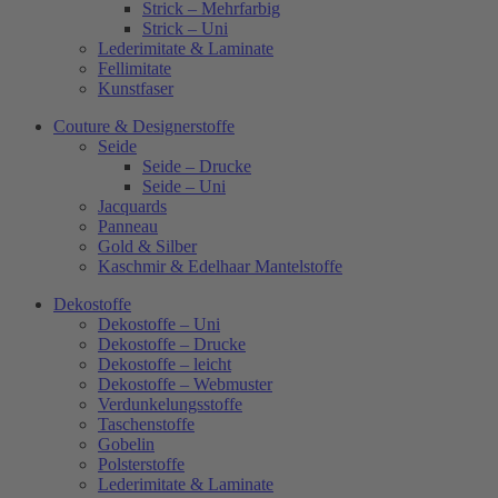
Strick – Mehrfarbig
Strick – Uni
Lederimitate & Laminate
Fellimitate
Kunstfaser
Couture & Designerstoffe
Seide
Seide – Drucke
Seide – Uni
Jacquards
Panneau
Gold & Silber
Kaschmir & Edelhaar Mantelstoffe
Dekostoffe
Dekostoffe – Uni
Dekostoffe – Drucke
Dekostoffe – leicht
Dekostoffe – Webmuster
Verdunkelungsstoffe
Taschenstoffe
Gobelin
Polsterstoffe
Lederimitate & Laminate