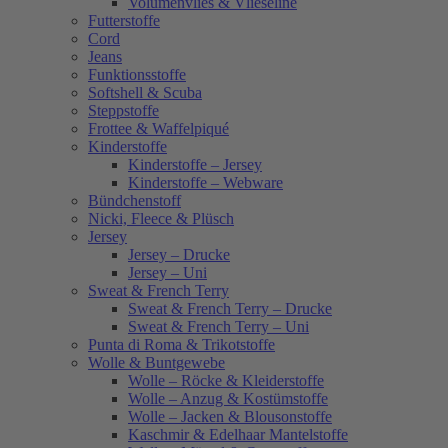
Volumenvlies & Vlieseline
Futterstoffe
Cord
Jeans
Funktionsstoffe
Softshell & Scuba
Steppstoffe
Frottee & Waffelpiqué
Kinderstoffe
Kinderstoffe – Jersey
Kinderstoffe – Webware
Bündchenstoff
Nicki, Fleece & Plüsch
Jersey
Jersey – Drucke
Jersey – Uni
Sweat & French Terry
Sweat & French Terry – Drucke
Sweat & French Terry – Uni
Punta di Roma & Trikotstoffe
Wolle & Buntgewebe
Wolle – Röcke & Kleiderstoffe
Wolle – Anzug & Kostümstoffe
Wolle – Jacken & Blousonstoffe
Kaschmir & Edelhaar Mantelstoffe