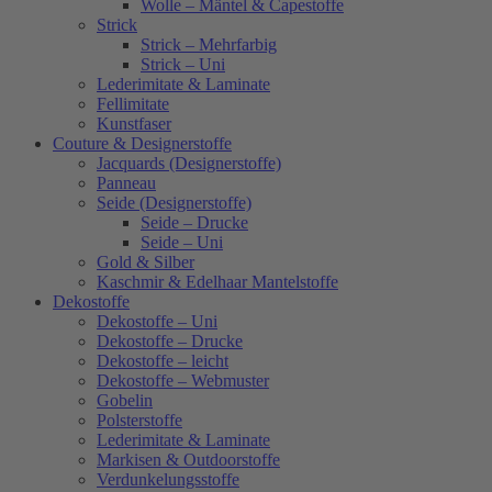
Wolle – Mäntel & Capestoffe
Strick
Strick – Mehrfarbig
Strick – Uni
Lederimitate & Laminate
Fellimitate
Kunstfaser
Couture & Designerstoffe
Jacquards (Designerstoffe)
Panneau
Seide (Designerstoffe)
Seide – Drucke
Seide – Uni
Gold & Silber
Kaschmir & Edelhaar Mantelstoffe
Dekostoffe
Dekostoffe – Uni
Dekostoffe – Drucke
Dekostoffe – leicht
Dekostoffe – Webmuster
Gobelin
Polsterstoffe
Lederimitate & Laminate
Markisen & Outdoorstoffe
Verdunkelungsstoffe