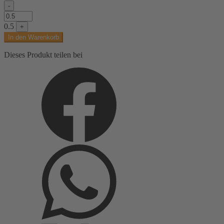
-
Cloqué,
abstrakt
0.5
+
gemustert,
In den Warenkorb
gold
Menge
Dieses Produkt teilen bei