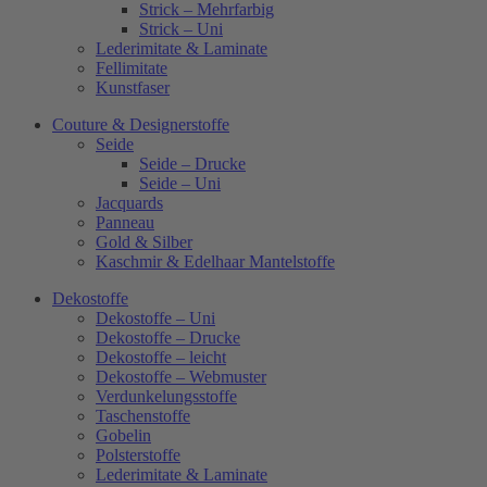
Strick – Mehrfarbig
Strick – Uni
Lederimitate & Laminate
Fellimitate
Kunstfaser
Couture & Designerstoffe
Seide
Seide – Drucke
Seide – Uni
Jacquards
Panneau
Gold & Silber
Kaschmir & Edelhaar Mantelstoffe
Dekostoffe
Dekostoffe – Uni
Dekostoffe – Drucke
Dekostoffe – leicht
Dekostoffe – Webmuster
Verdunkelungsstoffe
Taschenstoffe
Gobelin
Polsterstoffe
Lederimitate & Laminate