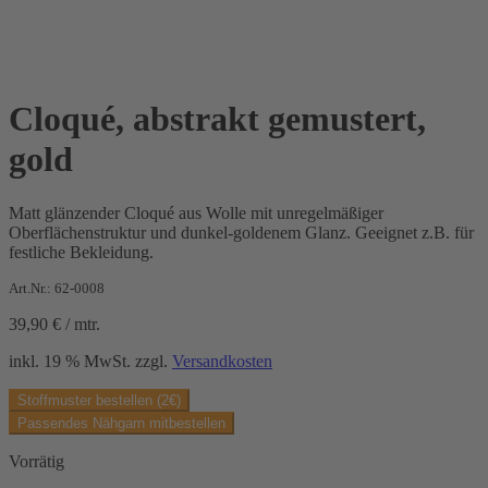
Cloqué, abstrakt gemustert,
gold
Matt glänzender Cloqué aus Wolle mit unregelmäßiger
Oberflächenstruktur und dunkel-goldenem Glanz. Geeignet z.B. für
festliche Bekleidung.
Art.Nr.: 62-0008
39,90
€
/
mtr.
inkl. 19 % MwSt.
zzgl.
Versandkosten
Stoffmuster bestellen (2€)
Passendes Nähgarn mitbestellen
Vorrätig