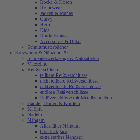
Röcke & Hosen
Homewear
Jacken & Mäntel
Curvy
Herren
Kids
Burda Fantasy
Accessoires & Deko
Schnittmusterbücher
Kurzwaren & Nähzubehör
Schneiderwerkzeuge & Nähzubehör
Vlieseline
Reißverschlüsse
teilbare Reißverschlüsse
nicht teilbare Reißverschlüsse
nahtverdeckte Reißverschlüsse
endlose Reißverschlüsse
Reißverschlüsse mit Metallzähnchen
Bänder, Borten & Kordeln
Knöpfe
Nadeln
Nähgarn
Allesnäher Nähgarn
Overlockgarn
extra starkes Nähgarn