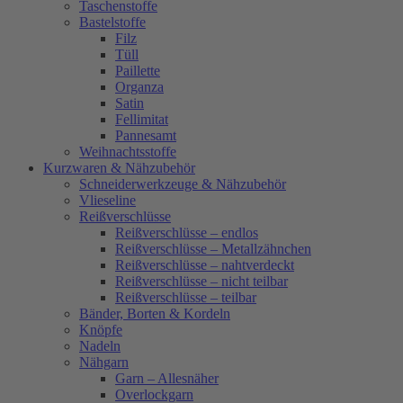
Taschenstoffe
Bastelstoffe
Filz
Tüll
Paillette
Organza
Satin
Fellimitat
Pannesamt
Weihnachtsstoffe
Kurzwaren & Nähzubehör
Schneiderwerkzeuge & Nähzubehör
Vlieseline
Reißverschlüsse
Reißverschlüsse – endlos
Reißverschlüsse – Metallzähnchen
Reißverschlüsse – nahtverdeckt
Reißverschlüsse – nicht teilbar
Reißverschlüsse – teilbar
Bänder, Borten & Kordeln
Knöpfe
Nadeln
Nähgarn
Garn – Allesnäher
Overlockgarn