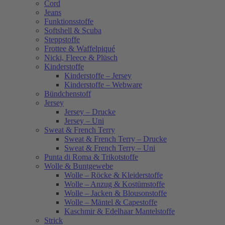
Cord
Jeans
Funktionsstoffe
Softshell & Scuba
Steppstoffe
Frottee & Waffelpiqué
Nicki, Fleece & Plüsch
Kinderstoffe
Kinderstoffe – Jersey
Kinderstoffe – Webware
Bündchenstoff
Jersey
Jersey – Drucke
Jersey – Uni
Sweat & French Terry
Sweat & French Terry – Drucke
Sweat & French Terry – Uni
Punta di Roma & Trikotstoffe
Wolle & Buntgewebe
Wolle – Röcke & Kleiderstoffe
Wolle – Anzug & Kostümstoffe
Wolle – Jacken & Blousonstoffe
Wolle – Mäntel & Capestoffe
Kaschmir & Edelhaar Mantelstoffe
Strick