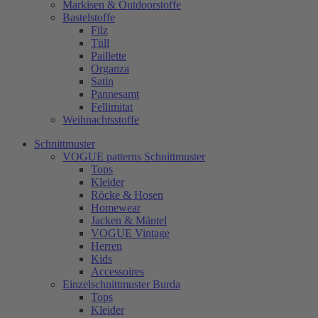
Markisen & Outdoorstoffe
Bastelstoffe
Filz
Tüll
Paillette
Organza
Satin
Pannesamt
Fellimitat
Weihnachtsstoffe
Schnittmuster
VOGUE patterns Schnittmuster
Tops
Kleider
Röcke & Hosen
Homewear
Jacken & Mäntel
VOGUE Vintage
Herren
Kids
Accessoires
Einzelschnittmuster Burda
Tops
Kleider