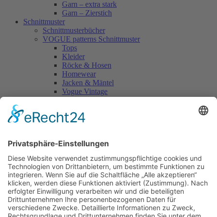
Garn – extra stark
Garn – Zierstich
Schnittmuster
Schnittmusterbücher
VOGUE patterns Schnittmuster
Tops
Kleider
Röcke & Hosen
Homewear
Jacken & Mäntel
Vogue Vintage
Herren
Kids
Accessoires
Einzelschnittmuster Burda
Tops
Kleider
Röcke & Hosen
Homewear
Jacken & Mäntel
Curvy
Herren
Kids
Burda Fantasy
Accessoires & Deko