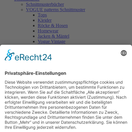
Schnittmusterbücher
VOGUE patterns Schnittmuster
Tops
Kleider
Röcke & Hosen
Homewear
Jacken & Mäntel
Vogue Vintage
Herren
Kids
Accessoires
Einzelschnittmuster Burda
Tops
Kleider
Röcke & Hosen
Homewear
Jacken & Mäntel
Curvy
Herren
Kids
Burda Fantasy
Accessoires & Deko
NEU im Shop
SALE