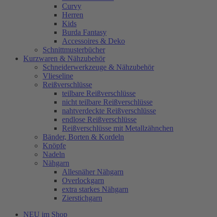
Curvy
Herren
Kids
Burda Fantasy
Accessoires & Deko
Schnittmusterbücher
Kurzwaren & Nähzubehör
Schneiderwerkzeuge & Nähzubehör
Vlieseline
Reißverschlüsse
teilbare Reißverschlüsse
nicht teilbare Reißverschlüsse
nahtverdeckte Reißverschlüsse
endlose Reißverschlüsse
Reißverschlüsse mit Metallzähnchen
Bänder, Borten & Kordeln
Knöpfe
Nadeln
Nähgarn
Allesnäher Nähgarn
Overlockgarn
extra starkes Nähgarn
Zierstichgarn
NEU im Shop