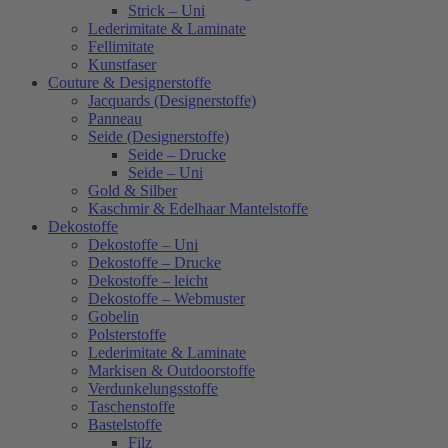
Strick – Uni
Lederimitate & Laminate
Fellimitate
Kunstfaser
Couture & Designerstoffe
Jacquards (Designerstoffe)
Panneau
Seide (Designerstoffe)
Seide – Drucke
Seide – Uni
Gold & Silber
Kaschmir & Edelhaar Mantelstoffe
Dekostoffe
Dekostoffe – Uni
Dekostoffe – Drucke
Dekostoffe – leicht
Dekostoffe – Webmuster
Gobelin
Polsterstoffe
Lederimitate & Laminate
Markisen & Outdoorstoffe
Verdunkelungsstoffe
Taschenstoffe
Bastelstoffe
Filz