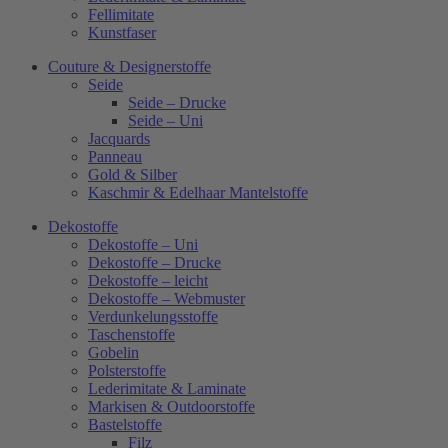
Fellimitate
Kunstfaser
Couture & Designerstoffe
Seide
Seide – Drucke
Seide – Uni
Jacquards
Panneau
Gold & Silber
Kaschmir & Edelhaar Mantelstoffe
Dekostoffe
Dekostoffe – Uni
Dekostoffe – Drucke
Dekostoffe – leicht
Dekostoffe – Webmuster
Verdunkelungsstoffe
Taschenstoffe
Gobelin
Polsterstoffe
Lederimitate & Laminate
Markisen & Outdoorstoffe
Bastelstoffe
Filz