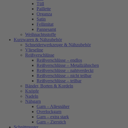
Tüll
Paillette
Organza
Satin
Fellimitat
Pannesamt
Weihnachtsstoffe
Kurzwaren & Nähzubehör
Schneiderwerkzeuge & Nähzubehör
Vlieseline
Reißverschlüsse
Reißverschlüsse – endlos
Reißverschlüsse – Metallzähnchen
Reißverschlüsse – nahtverdeckt
Reißverschlüsse – nicht teilbar
Reißverschlüsse – teilbar
Bänder, Borten & Kordeln
Knöpfe
Nadeln
Nähgarn
Garn – Allesnäher
Overlockgarn
Garn – extra stark
Garn – Zierstich
Schnittmuster