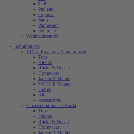
Tüll
Paillette
Organza
Satin
Pannesamt
Fellimitat
Weihnachtsstoffe
Schnittmuster
VOGUE patterns Schnittmuster
Tops
Kleider
Röcke & Hosen
Homewear
Jacken & Mäntel
VOGUE Vintage
Herren
Kids
Accessoires
Einzelschnittmuster Burda
Tops
Kleider
Röcke & Hosen
Homewear
Jacken & Mäntel