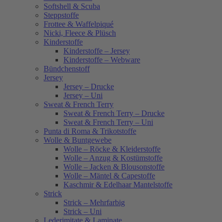
Softshell & Scuba
Steppstoffe
Frottee & Waffelpiqué
Nicki, Fleece & Plüsch
Kinderstoffe
Kinderstoffe – Jersey
Kinderstoffe – Webware
Bündchenstoff
Jersey
Jersey – Drucke
Jersey – Uni
Sweat & French Terry
Sweat & French Terry – Drucke
Sweat & French Terry – Uni
Punta di Roma & Trikotstoffe
Wolle & Buntgewebe
Wolle – Röcke & Kleiderstoffe
Wolle – Anzug & Kostümstoffe
Wolle – Jacken & Blousonstoffe
Wolle – Mäntel & Capestoffe
Kaschmir & Edelhaar Mantelstoffe
Strick
Strick – Mehrfarbig
Strick – Uni
Lederimitate & Laminate