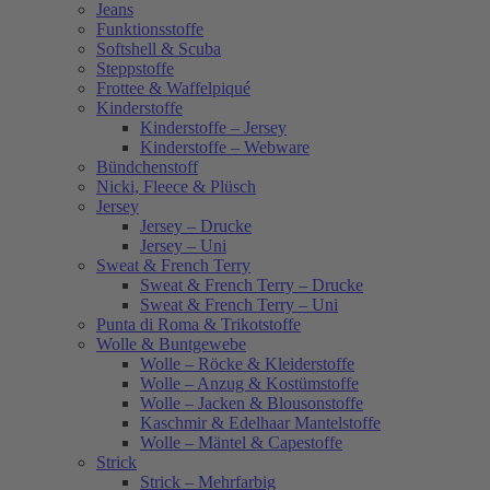
Jeans
Funktionsstoffe
Softshell & Scuba
Steppstoffe
Frottee & Waffelpiqué
Kinderstoffe
Kinderstoffe – Jersey
Kinderstoffe – Webware
Bündchenstoff
Nicki, Fleece & Plüsch
Jersey
Jersey – Drucke
Jersey – Uni
Sweat & French Terry
Sweat & French Terry – Drucke
Sweat & French Terry – Uni
Punta di Roma & Trikotstoffe
Wolle & Buntgewebe
Wolle – Röcke & Kleiderstoffe
Wolle – Anzug & Kostümstoffe
Wolle – Jacken & Blousonstoffe
Kaschmir & Edelhaar Mantelstoffe
Wolle – Mäntel & Capestoffe
Strick
Strick – Mehrfarbig