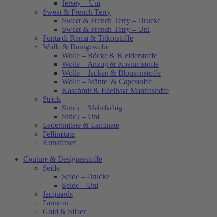
Jersey – Uni
Sweat & French Terry
Sweat & French Terry – Drucke
Sweat & French Terry – Uni
Punta di Roma & Trikotstoffe
Wolle & Buntgewebe
Wolle – Röcke & Kleiderstoffe
Wolle – Anzug & Kostümstoffe
Wolle – Jacken & Blousonstoffe
Wolle – Mäntel & Capestoffe
Kaschmir & Edelhaar Mantelstoffe
Strick
Strick – Mehrfarbig
Strick – Uni
Lederimitate & Laminate
Fellimitate
Kunstfaser
Couture & Designerstoffe
Seide
Seide – Drucke
Seide – Uni
Jacquards
Panneau
Gold & Silber