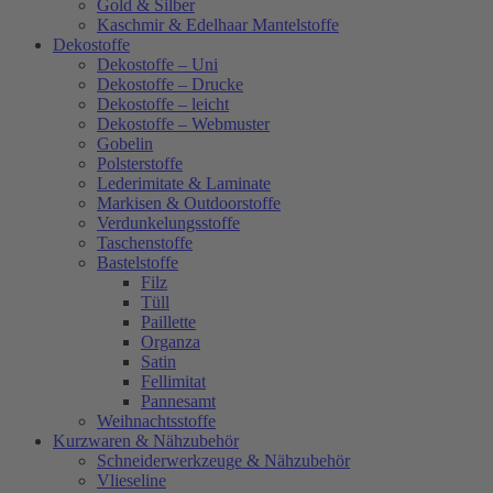
Gold & Silber
Kaschmir & Edelhaar Mantelstoffe
Dekostoffe
Dekostoffe – Uni
Dekostoffe – Drucke
Dekostoffe – leicht
Dekostoffe – Webmuster
Gobelin
Polsterstoffe
Lederimitate & Laminate
Markisen & Outdoorstoffe
Verdunkelungsstoffe
Taschenstoffe
Bastelstoffe
Filz
Tüll
Paillette
Organza
Satin
Fellimitat
Pannesamt
Weihnachtsstoffe
Kurzwaren & Nähzubehör
Schneiderwerkzeuge & Nähzubehör
Vlieseline