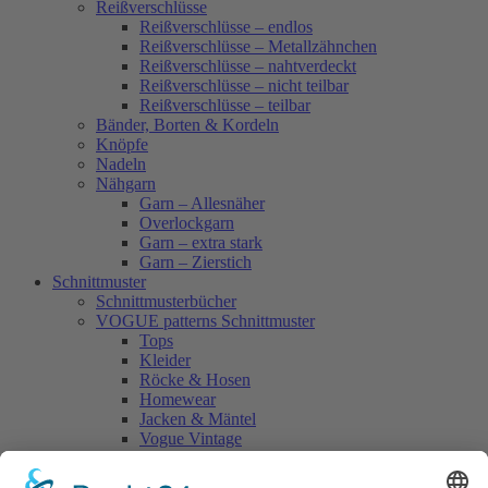
Reißverschlüsse
Reißverschlüsse – endlos
Reißverschlüsse – Metallzähnchen
Reißverschlüsse – nahtverdeckt
Reißverschlüsse – nicht teilbar
Reißverschlüsse – teilbar
Bänder, Borten & Kordeln
Knöpfe
Nadeln
Nähgarn
Garn – Allesnäher
Overlockgarn
Garn – extra stark
Garn – Zierstich
Schnittmuster
Schnittmusterbücher
VOGUE patterns Schnittmuster
Tops
Kleider
Röcke & Hosen
Homewear
Jacken & Mäntel
Vogue Vintage
Herren
Kids