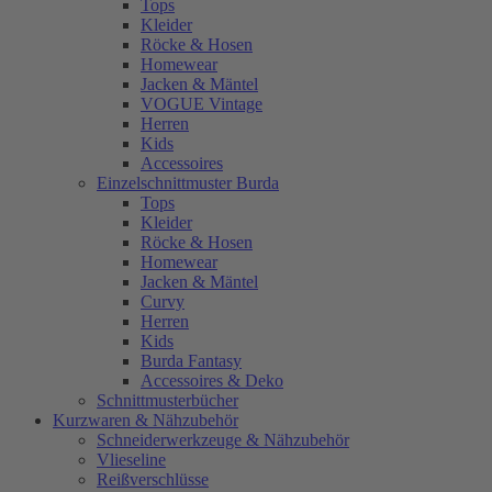
Tops
Kleider
Röcke & Hosen
Homewear
Jacken & Mäntel
VOGUE Vintage
Herren
Kids
Accessoires
Einzelschnittmuster Burda
Tops
Kleider
Röcke & Hosen
Homewear
Jacken & Mäntel
Curvy
Herren
Kids
Burda Fantasy
Accessoires & Deko
Schnittmusterbücher
Kurzwaren & Nähzubehör
Schneiderwerkzeuge & Nähzubehör
Vlieseline
Reißverschlüsse