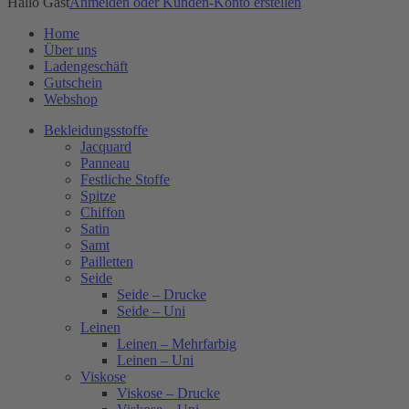
Hallo Gast
Anmelden oder Kunden-Konto erstellen
Home
Über uns
Ladengeschäft
Gutschein
Webshop
Bekleidungsstoffe
Jacquard
Panneau
Festliche Stoffe
Spitze
Chiffon
Satin
Samt
Pailletten
Seide
Seide – Drucke
Seide – Uni
Leinen
Leinen – Mehrfarbig
Leinen – Uni
Viskose
Viskose – Drucke