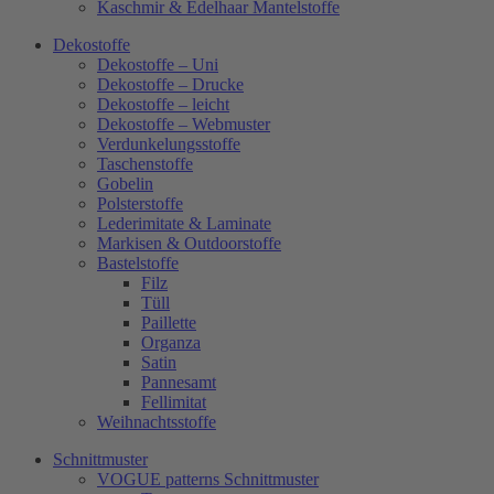
Kaschmir & Edelhaar Mantelstoffe
Dekostoffe
Dekostoffe – Uni
Dekostoffe – Drucke
Dekostoffe – leicht
Dekostoffe – Webmuster
Verdunkelungsstoffe
Taschenstoffe
Gobelin
Polsterstoffe
Lederimitate & Laminate
Markisen & Outdoorstoffe
Bastelstoffe
Filz
Tüll
Paillette
Organza
Satin
Pannesamt
Fellimitat
Weihnachtsstoffe
Schnittmuster
VOGUE patterns Schnittmuster