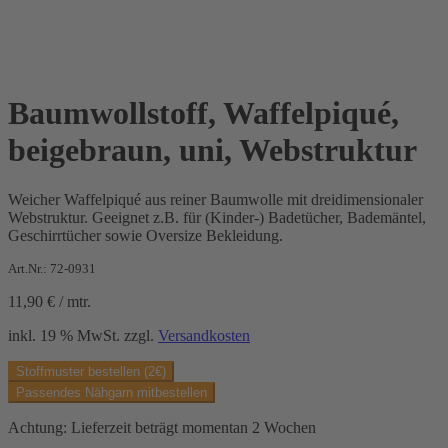
Baumwollstoff, Waffelpiqué,
beigebraun, uni, Webstruktur
Weicher Waffelpiqué aus reiner Baumwolle mit dreidimensionaler
Webstruktur. Geeignet z.B. für (Kinder-) Badetücher, Bademäntel,
Geschirrtücher sowie Oversize Bekleidung.
Art.Nr.: 72-0931
11,90
€
/
mtr.
inkl. 19 % MwSt.
zzgl.
Versandkosten
Stoffmuster bestellen (2€)
Passendes Nähgarn mitbestellen
Achtung: Lieferzeit beträgt momentan 2 Wochen