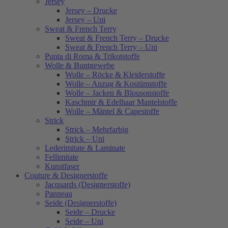
Jersey
Jersey – Drucke
Jersey – Uni
Sweat & French Terry
Sweat & French Terry – Drucke
Sweat & French Terry – Uni
Punta di Roma & Trikotstoffe
Wolle & Buntgewebe
Wolle – Röcke & Kleiderstoffe
Wolle – Anzug & Kostümstoffe
Wolle – Jacken & Blousonstoffe
Kaschmir & Edelhaar Mantelstoffe
Wolle – Mäntel & Capestoffe
Strick
Strick – Mehrfarbig
Strick – Uni
Lederimitate & Laminate
Fellimitate
Kunstfaser
Couture & Designerstoffe
Jacquards (Designerstoffe)
Panneau
Seide (Designerstoffe)
Seide – Drucke
Seide – Uni