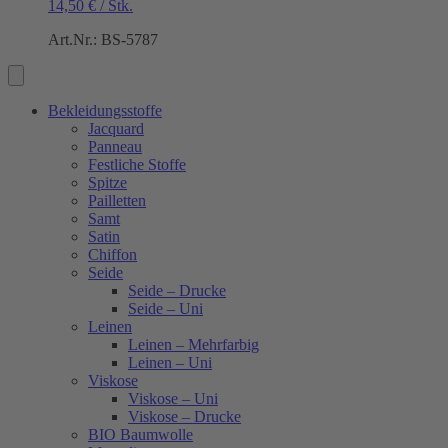
14,50
€
/
Stk.
Art.Nr.: BS-5787
Bekleidungsstoffe
Jacquard
Panneau
Festliche Stoffe
Spitze
Pailletten
Samt
Satin
Chiffon
Seide
Seide – Drucke
Seide – Uni
Leinen
Leinen – Mehrfarbig
Leinen – Uni
Viskose
Viskose – Uni
Viskose – Drucke
BIO Baumwolle