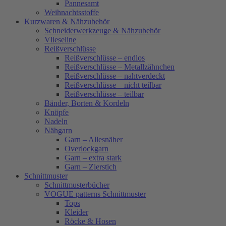
Pannesamt
Weihnachtsstoffe
Kurzwaren & Nähzubehör
Schneiderwerkzeuge & Nähzubehör
Vlieseline
Reißverschlüsse
Reißverschlüsse – endlos
Reißverschlüsse – Metallzähnchen
Reißverschlüsse – nahtverdeckt
Reißverschlüsse – nicht teilbar
Reißverschlüsse – teilbar
Bänder, Borten & Kordeln
Knöpfe
Nadeln
Nähgarn
Garn – Allesnäher
Overlockgarn
Garn – extra stark
Garn – Zierstich
Schnittmuster
Schnittmusterbücher
VOGUE patterns Schnittmuster
Tops
Kleider
Röcke & Hosen