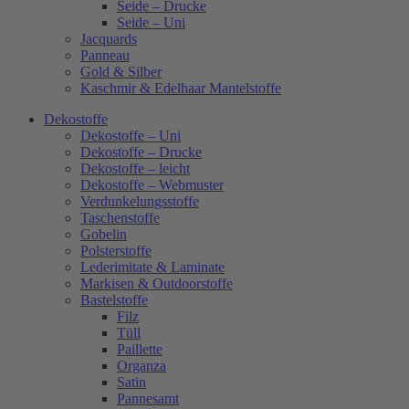
Seide – Drucke
Seide – Uni
Jacquards
Panneau
Gold & Silber
Kaschmir & Edelhaar Mantelstoffe
Dekostoffe
Dekostoffe – Uni
Dekostoffe – Drucke
Dekostoffe – leicht
Dekostoffe – Webmuster
Verdunkelungsstoffe
Taschenstoffe
Gobelin
Polsterstoffe
Lederimitate & Laminate
Markisen & Outdoorstoffe
Bastelstoffe
Filz
Tüll
Paillette
Organza
Satin
Pannesamt