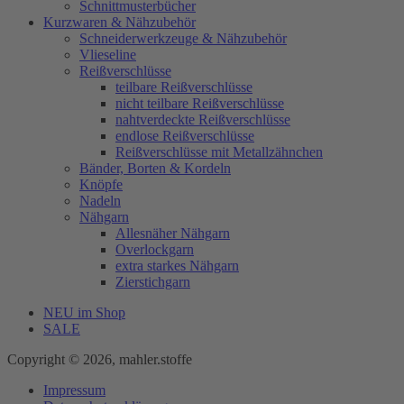
Schnittmusterbücher
Kurzwaren & Nähzubehör
Schneiderwerkzeuge & Nähzubehör
Vlieseline
Reißverschlüsse
teilbare Reißverschlüsse
nicht teilbare Reißverschlüsse
nahtverdeckte Reißverschlüsse
endlose Reißverschlüsse
Reißverschlüsse mit Metallzähnchen
Bänder, Borten & Kordeln
Knöpfe
Nadeln
Nähgarn
Allesnäher Nähgarn
Overlockgarn
extra starkes Nähgarn
Zierstichgarn
NEU im Shop
SALE
Copyright © 2026, mahler.stoffe
Impressum