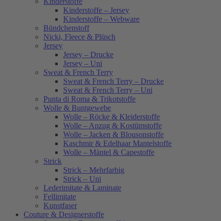
Kinderstoffe
Kinderstoffe – Jersey
Kinderstoffe – Webware
Bündchenstoff
Nicki, Fleece & Plüsch
Jersey
Jersey – Drucke
Jersey – Uni
Sweat & French Terry
Sweat & French Terry – Drucke
Sweat & French Terry – Uni
Punta di Roma & Trikotstoffe
Wolle & Buntgewebe
Wolle – Röcke & Kleiderstoffe
Wolle – Anzug & Kostümstoffe
Wolle – Jacken & Blousonstoffe
Kaschmir & Edelhaar Mantelstoffe
Wolle – Mäntel & Capestoffe
Strick
Strick – Mehrfarbig
Strick – Uni
Lederimitate & Laminate
Fellimitate
Kunstfaser
Couture & Designerstoffe