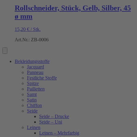
Rollschneider, Stück, Gelb, Silber, 45
ø mm
15,20
€
/
Stk.
Art.Nr.: ZB-0006
Bekleidungsstoffe
Jacquard
Panneau
Festliche Stoffe
Spitze
Pailletten
Samt
Satin
Chiffon
Seide
Seide – Drucke
Seide – Uni
Leinen
Leinen – Mehrfarbig