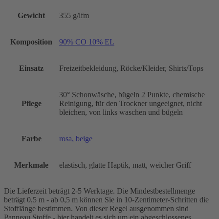
Gewicht
355 g/lfm
Komposition
90% CO 10% EL
Einsatz
Freizeitbekleidung, Röcke/Kleider, Shirts/Tops
30° Schonwäsche, bügeln 2 Punkte, chemische
Pflege
Reinigung, für den Trockner ungeeignet, nicht
bleichen, von links waschen und bügeln
Farbe
rosa, beige
Merkmale
elastisch, glatte Haptik, matt, weicher Griff
Die Lieferzeit beträgt 2-5 Werktage. Die Mindestbestellmenge
beträgt 0,5 m - ab 0,5 m können Sie in 10-Zentimeter-Schritten die
Stofflänge bestimmen. Von dieser Regel ausgenommen sind
Panneau Stoffe - hier handelt es sich um ein abgeschlossenes