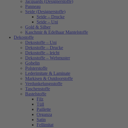
Jacquards (Designerstoffe)
Panneau
Seide (Designerstoffe)
Seide – Drucke
Seide – Uni
Gold & Silber
Kaschmir & Edelhaar Mantelstoffe
Dekostoffe
Dekostoffe – Uni
Dekostoffe – Drucke
Dekostoffe – leicht
Dekostoffe – Webmuster
Gobelin
Polsterstoffe
Lederimitate & Laminate
Markisen & Outdoorstoffe
Verdunkelungsstoffe
Taschenstoffe
Bastelstoffe
Filz
Tüll
Paillette
Organza
Satin
Fellimitat