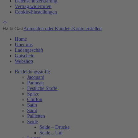
Datenschutzerklärung
Vertrag widerrufen
Cookie-Einstellungen
Hallo Gast
Anmelden oder Kunden-Konto erstellen
Home
Über uns
Ladengeschäft
Gutschein
Webshop
Bekleidungsstoffe
Jacquard
Panneau
Festliche Stoffe
Spitze
Chiffon
Satin
Samt
Pailletten
Seide
Seide – Drucke
Seide – Uni