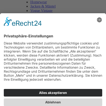
Homewear
Jacken & Mäntel
Vogue Vintage
Herren
Kids
Accessoires
Einzelschnittmuster Burda
Tops
Kleider
Röcke & Hosen
Homewear
Jacken & Mäntel
Curvy
Herren
Kids
Burda Fantasy
Accessoires & Deko
NEU im Shop
SALE
Suchen
Suchen
Bitte mindestens 5 Buschstaben oder Zahlen eingeben!