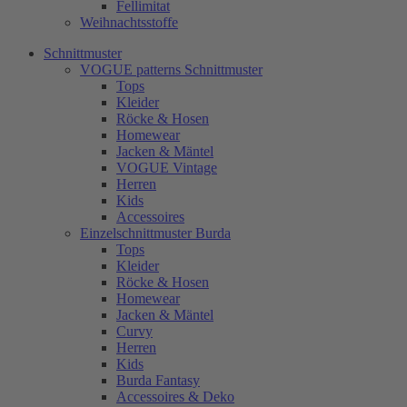
Fellimitat
Weihnachtsstoffe
Schnittmuster
VOGUE patterns Schnittmuster
Tops
Kleider
Röcke & Hosen
Homewear
Jacken & Mäntel
VOGUE Vintage
Herren
Kids
Accessoires
Einzelschnittmuster Burda
Tops
Kleider
Röcke & Hosen
Homewear
Jacken & Mäntel
Curvy
Herren
Kids
Burda Fantasy
Accessoires & Deko