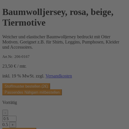
Baumwolljersey, rosa, beige,
Tiermotive
Weicher und elastischer Baumwolljersey bedruckt mit Otter
Motiven. Geeignet z.B. für Shirts, Leggins, Pumphosen, Kleider
und Accessoires.
Art.Nr.: 206-0167
23,50
€
/
mtr.
inkl. 19 % MwSt.
zzgl.
Versandkosten
Stoffmuster bestellen (2€)
Passendes Nähgarn mitbestellen
Vorrätig
-
Baumwolljersey,
rosa,
0.5
+
beige,