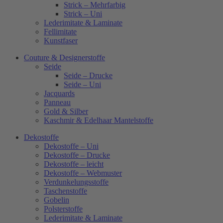
Strick – Mehrfarbig
Strick – Uni
Lederimitate & Laminate
Fellimitate
Kunstfaser
Couture & Designerstoffe
Seide
Seide – Drucke
Seide – Uni
Jacquards
Panneau
Gold & Silber
Kaschmir & Edelhaar Mantelstoffe
Dekostoffe
Dekostoffe – Uni
Dekostoffe – Drucke
Dekostoffe – leicht
Dekostoffe – Webmuster
Verdunkelungsstoffe
Taschenstoffe
Gobelin
Polsterstoffe
Lederimitate & Laminate