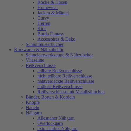
Röcke & Hosen
Homewear
Jacken & Mäntel
Curvy
Herren
Kids
Burda Fantasy
Accessoires & Deko
Schnittmusterbücher
Kurzwaren & Nähzubehör
Schneiderwerkzeuge & Nähzubehör
Vlieseline
Reißverschlüsse
teilbare Reißverschlüsse
nicht teilbare Reißverschlüsse
nahtverdeckte Reißverschlüsse
endlose Reißverschlüsse
Reißverschlüsse mit Metallzähnchen
Bänder, Borten & Kordeln
Knöpfe
Nadeln
Nähgarn
Allesnäher Nähgarn
Overlockgarn
extra starkes Nähgarn