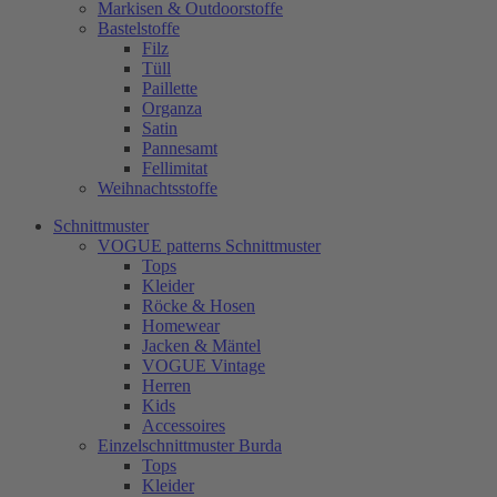
Markisen & Outdoorstoffe
Bastelstoffe
Filz
Tüll
Paillette
Organza
Satin
Pannesamt
Fellimitat
Weihnachtsstoffe
Schnittmuster
VOGUE patterns Schnittmuster
Tops
Kleider
Röcke & Hosen
Homewear
Jacken & Mäntel
VOGUE Vintage
Herren
Kids
Accessoires
Einzelschnittmuster Burda
Tops
Kleider