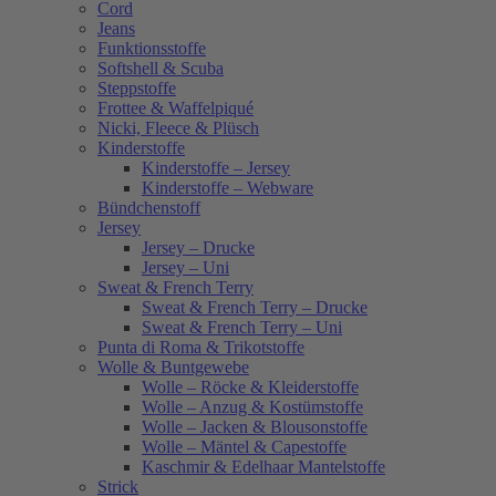
Cord
Jeans
Funktionsstoffe
Softshell & Scuba
Steppstoffe
Frottee & Waffelpiqué
Nicki, Fleece & Plüsch
Kinderstoffe
Kinderstoffe – Jersey
Kinderstoffe – Webware
Bündchenstoff
Jersey
Jersey – Drucke
Jersey – Uni
Sweat & French Terry
Sweat & French Terry – Drucke
Sweat & French Terry – Uni
Punta di Roma & Trikotstoffe
Wolle & Buntgewebe
Wolle – Röcke & Kleiderstoffe
Wolle – Anzug & Kostümstoffe
Wolle – Jacken & Blousonstoffe
Wolle – Mäntel & Capestoffe
Kaschmir & Edelhaar Mantelstoffe
Strick