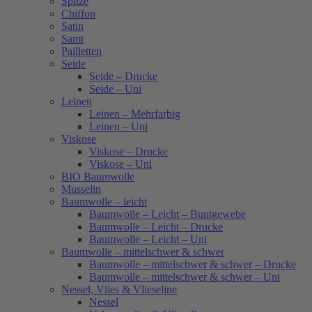
Spitze
Chiffon
Satin
Samt
Pailletten
Seide
Seide – Drucke
Seide – Uni
Leinen
Leinen – Mehrfarbig
Leinen – Uni
Viskose
Viskose – Drucke
Viskose – Uni
BIO Baumwolle
Musselin
Baumwolle – leicht
Baumwolle – Leicht – Buntgewebe
Baumwolle – Leicht – Drucke
Baumwolle – Leicht – Uni
Baumwolle – mittelschwer & schwer
Baumwolle – mittelschwer & schwer – Drucke
Baumwolle – mittelschwer & schwer – Uni
Nessel, Vlies & Vlieseline
Nessel