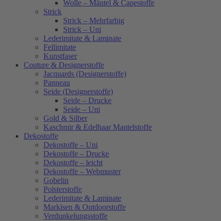
Wolle – Mäntel & Capestoffe
Strick
Strick – Mehrfarbig
Strick – Uni
Lederimitate & Laminate
Fellimitate
Kunstfaser
Couture & Designerstoffe
Jacquards (Designerstoffe)
Panneau
Seide (Designerstoffe)
Seide – Drucke
Seide – Uni
Gold & Silber
Kaschmir & Edelhaar Mantelstoffe
Dekostoffe
Dekostoffe – Uni
Dekostoffe – Drucke
Dekostoffe – leicht
Dekostoffe – Webmuster
Gobelin
Polsterstoffe
Lederimitate & Laminate
Markisen & Outdoorstoffe
Verdunkelungsstoffe