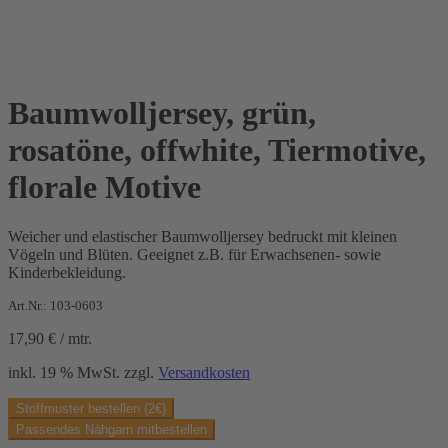
Baumwolljersey, grün,
rosatöne, offwhite, Tiermotive,
florale Motive
Weicher und elastischer Baumwolljersey bedruckt mit kleinen
Vögeln und Blüten. Geeignet z.B. für Erwachsenen- sowie
Kinderbekleidung.
Art.Nr.: 103-0603
17,90
€
/
mtr.
inkl. 19 % MwSt.
zzgl.
Versandkosten
Stoffmuster bestellen (2€)
Passendes Nähgarn mitbestellen