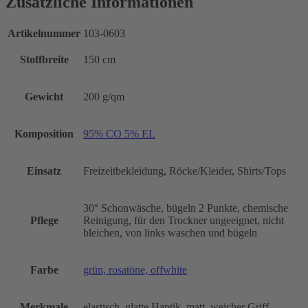
Zusätzliche Informationen
Artikelnummer
103-0603
Stoffbreite
150 cm
Gewicht
200 g/qm
Komposition
95% CO 5% EL
Einsatz
Freizeitbekleidung, Röcke/Kleider, Shirts/Tops
30° Schonwäsche, bügeln 2 Punkte, chemische
Pflege
Reinigung, für den Trockner ungeeignet, nicht
bleichen, von links waschen und bügeln
Farbe
grün, rosatöne, offwhite
Merkmale
elastisch, glatte Haptik, matt, weicher Griff