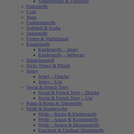
Volumenvlies & Vlieseline
Futterstoffe
Cord
Jeans
Funktionsstoffe
Softshell & Scuba
Steppstoffe
Frottee & Waffelpiqué
Kinderstoffe
Kinderstoffe – Jersey
Kinderstoffe – Webware
Bündchenstoff
Nicki, Fleece & Plüsch
Jersey
Jersey – Drucke
Jersey – Uni
Sweat & French Terry
Sweat & French Terry – Drucke
Sweat & French Terry – Uni
Punta di Roma & Trikotstoffe
Wolle & Buntgewebe
Wolle – Röcke & Kleiderstoffe
Wolle – Anzug & Kostümstoffe
Wolle – Jacken & Blousonstoffe
Kaschmir & Edelhaar Mantelstoffe