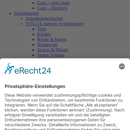
Garn – extra stark
Garn – Zierstich
Schnittmuster
Schnittmusterbücher
VOGUE patterns Schnittmuster
Tops
Kleider
Röcke & Hosen
Homewear
Jacken & Mäntel
Vogue Vintage
Herren
Kids
Accessoires
Einzelschnittmuster Burda
Tops
Kleider
Röcke & Hosen
Homewear
Jacken & Mäntel
Curvy
Herren
Kids
Burda Fantasy
Accessoires & Deko