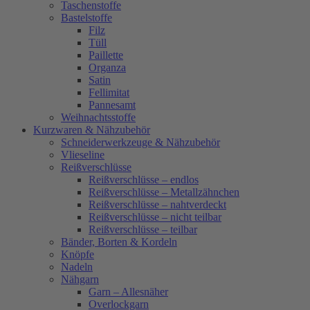
Taschenstoffe
Bastelstoffe
Filz
Tüll
Paillette
Organza
Satin
Fellimitat
Pannesamt
Weihnachtsstoffe
Kurzwaren & Nähzubehör
Schneiderwerkzeuge & Nähzubehör
Vlieseline
Reißverschlüsse
Reißverschlüsse – endlos
Reißverschlüsse – Metallzähnchen
Reißverschlüsse – nahtverdeckt
Reißverschlüsse – nicht teilbar
Reißverschlüsse – teilbar
Bänder, Borten & Kordeln
Knöpfe
Nadeln
Nähgarn
Garn – Allesnäher
Overlockgarn