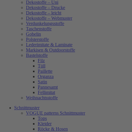
Dekostoffe – Uni
Dekostoffe – Drucke
Dekostoffe – leicht
Dekostoffe – Webmuster
Verdunkelungsstoffe
Taschenstoffe
Gobelin
Polsterstoffe
Lederimitate & Laminate
Markisen & Outdoorstoffe
Bastelstoffe
Filz
Tüll
Paillette
Organza
Satin
Pannesamt
Fellimitat
Weihnachtsstoffe
Schnittmuster
VOGUE patterns Schnittmuster
Tops
Kleider
Röcke & Hosen