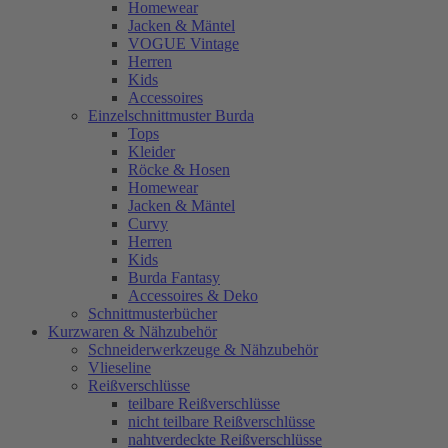
Homewear
Jacken & Mäntel
VOGUE Vintage
Herren
Kids
Accessoires
Einzelschnittmuster Burda
Tops
Kleider
Röcke & Hosen
Homewear
Jacken & Mäntel
Curvy
Herren
Kids
Burda Fantasy
Accessoires & Deko
Schnittmusterbücher
Kurzwaren & Nähzubehör
Schneiderwerkzeuge & Nähzubehör
Vlieseline
Reißverschlüsse
teilbare Reißverschlüsse
nicht teilbare Reißverschlüsse
nahtverdeckte Reißverschlüsse