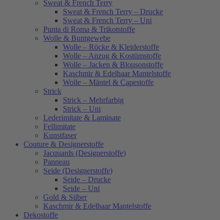
Sweat & French Terry
Sweat & French Terry – Drucke
Sweat & French Terry – Uni
Punta di Roma & Trikotstoffe
Wolle & Buntgewebe
Wolle – Röcke & Kleiderstoffe
Wolle – Anzug & Kostümstoffe
Wolle – Jacken & Blousonstoffe
Kaschmir & Edelhaar Mantelstoffe
Wolle – Mäntel & Capestoffe
Strick
Strick – Mehrfarbig
Strick – Uni
Lederimitate & Laminate
Fellimitate
Kunstfaser
Couture & Designerstoffe
Jacquards (Designerstoffe)
Panneau
Seide (Designerstoffe)
Seide – Drucke
Seide – Uni
Gold & Silber
Kaschmir & Edelhaar Mantelstoffe
Dekostoffe