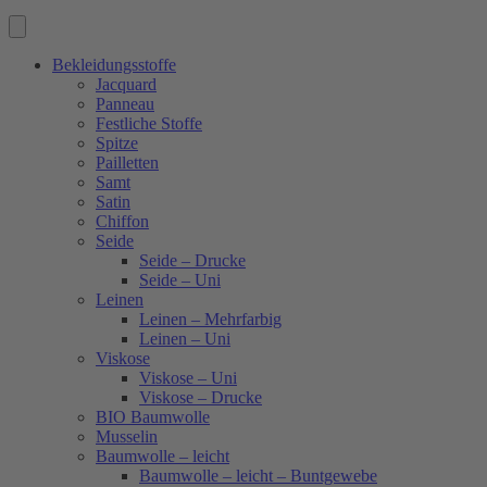
Bekleidungsstoffe
Jacquard
Panneau
Festliche Stoffe
Spitze
Pailletten
Samt
Satin
Chiffon
Seide
Seide – Drucke
Seide – Uni
Leinen
Leinen – Mehrfarbig
Leinen – Uni
Viskose
Viskose – Uni
Viskose – Drucke
BIO Baumwolle
Musselin
Baumwolle – leicht
Baumwolle – leicht – Buntgewebe