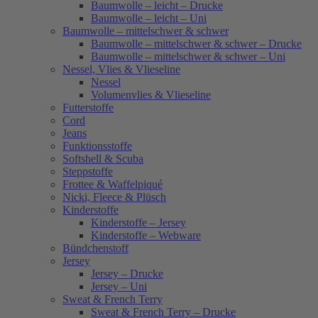
Baumwolle – leicht – Drucke
Baumwolle – leicht – Uni
Baumwolle – mittelschwer & schwer
Baumwolle – mittelschwer & schwer – Drucke
Baumwolle – mittelschwer & schwer – Uni
Nessel, Vlies & Vlieseline
Nessel
Volumenvlies & Vlieseline
Futterstoffe
Cord
Jeans
Funktionsstoffe
Softshell & Scuba
Steppstoffe
Frottee & Waffelpiqué
Nicki, Fleece & Plüsch
Kinderstoffe
Kinderstoffe – Jersey
Kinderstoffe – Webware
Bündchenstoff
Jersey
Jersey – Drucke
Jersey – Uni
Sweat & French Terry
Sweat & French Terry – Drucke