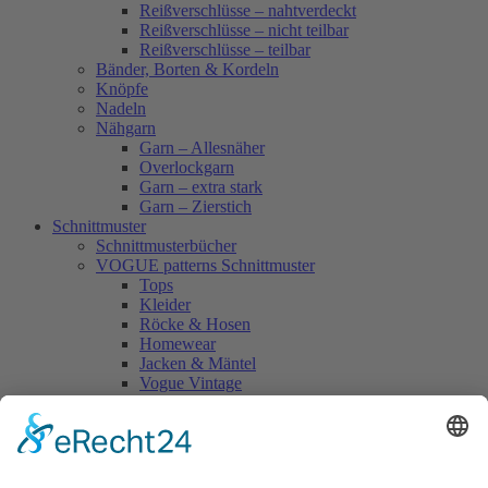
Reißverschlüsse – nahtverdeckt
Reißverschlüsse – nicht teilbar
Reißverschlüsse – teilbar
Bänder, Borten & Kordeln
Knöpfe
Nadeln
Nähgarn
Garn – Allesnäher
Overlockgarn
Garn – extra stark
Garn – Zierstich
Schnittmuster
Schnittmusterbücher
VOGUE patterns Schnittmuster
Tops
Kleider
Röcke & Hosen
Homewear
Jacken & Mäntel
Vogue Vintage
Herren
Kids
Accessoires
Einzelschnittmuster Burda
Tops