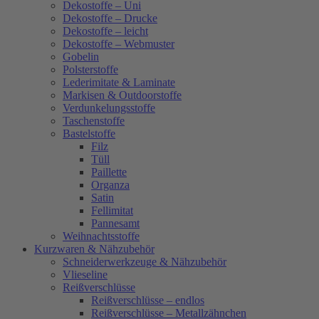
Dekostoffe – Uni
Dekostoffe – Drucke
Dekostoffe – leicht
Dekostoffe – Webmuster
Gobelin
Polsterstoffe
Lederimitate & Laminate
Markisen & Outdoorstoffe
Verdunkelungsstoffe
Taschenstoffe
Bastelstoffe
Filz
Tüll
Paillette
Organza
Satin
Fellimitat
Pannesamt
Weihnachtsstoffe
Kurzwaren & Nähzubehör
Schneiderwerkzeuge & Nähzubehör
Vlieseline
Reißverschlüsse
Reißverschlüsse – endlos
Reißverschlüsse – Metallzähnchen