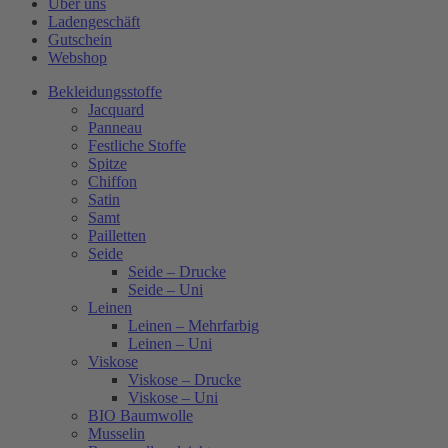
Über uns
Ladengeschäft
Gutschein
Webshop
Bekleidungsstoffe
Jacquard
Panneau
Festliche Stoffe
Spitze
Chiffon
Satin
Samt
Pailletten
Seide
Seide – Drucke
Seide – Uni
Leinen
Leinen – Mehrfarbig
Leinen – Uni
Viskose
Viskose – Drucke
Viskose – Uni
BIO Baumwolle
Musselin