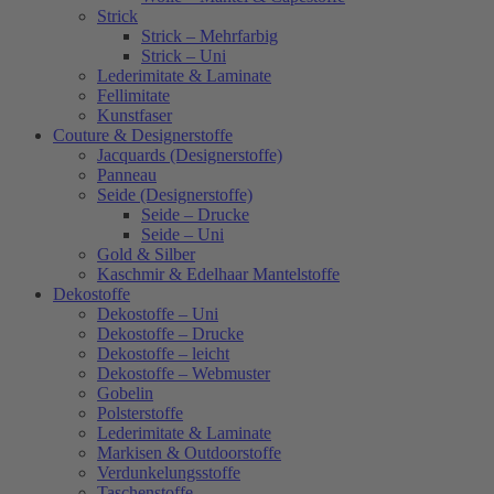
Strick
Strick – Mehrfarbig
Strick – Uni
Lederimitate & Laminate
Fellimitate
Kunstfaser
Couture & Designerstoffe
Jacquards (Designerstoffe)
Panneau
Seide (Designerstoffe)
Seide – Drucke
Seide – Uni
Gold & Silber
Kaschmir & Edelhaar Mantelstoffe
Dekostoffe
Dekostoffe – Uni
Dekostoffe – Drucke
Dekostoffe – leicht
Dekostoffe – Webmuster
Gobelin
Polsterstoffe
Lederimitate & Laminate
Markisen & Outdoorstoffe
Verdunkelungsstoffe
Taschenstoffe