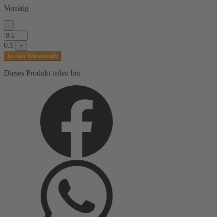
Vorrätig
-
Baumwolljersey,
brauntöne,
0.5
+
rosatöne,
In den Warenkorb
Kindermotive
-
Dieses Produkt teilen bei
Figuren
Menge