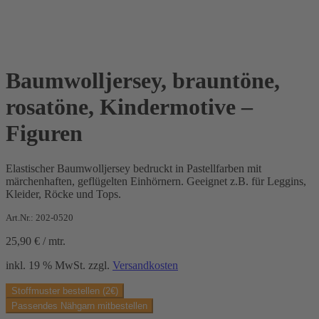
Baumwolljersey, brauntöne,
rosatöne, Kindermotive –
Figuren
Elastischer Baumwolljersey bedruckt in Pastellfarben mit
märchenhaften, geflügelten Einhörnern. Geeignet z.B. für Leggins,
Kleider, Röcke und Tops.
Art.Nr.: 202-0520
25,90
€
/
mtr.
inkl. 19 % MwSt.
zzgl.
Versandkosten
Stoffmuster bestellen (2€)
Passendes Nähgarn mitbestellen