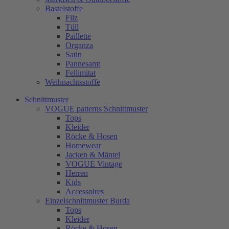
Bastelstoffe
Filz
Tüll
Paillette
Organza
Satin
Pannesamt
Fellimitat
Weihnachtsstoffe
Schnittmuster
VOGUE patterns Schnittmuster
Tops
Kleider
Röcke & Hosen
Homewear
Jacken & Mäntel
VOGUE Vintage
Herren
Kids
Accessoires
Einzelschnittmuster Burda
Tops
Kleider
Röcke & Hosen