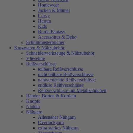
Homewear
Jacken & Mäntel
Curvy
Herren
Kids
Burda Fantasy
Accessoires & Deko
Schnittmusterbücher
Kurzwaren & Nähzubehör
Schneiderwerkzeuge & Nähzubehör
Vlieseline
Reißverschlüsse
teilbare Reißverschlüsse
nicht teilbare Reißverschlüsse
nahtverdeckte Reißverschlüsse
endlose Reißverschlüsse
Reißverschlüsse mit Metallzähnchen
Bänder, Borten & Kordeln
Knöpfe
Nadeln
Nähgarn
Allesnäher Nähgarn
Overlockgarn
extra starkes Nähgarn