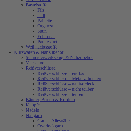
Bastelstoffe
Filz
Tüll
Paillette
Organza
Satin
Fellimitat
Pannesamt
Weihnachtsstoffe
Kurzwaren & Nähzubehör
Schneiderwerkzeuge & Nähzubehör
Vlieseline
Reißverschlüsse
Reißverschlüsse – endlos
Reißverschlüsse – Metallzähnchen
Reißverschlüsse – nahtverdeckt
Reißverschlüsse – nicht teilbar
Reißverschlüsse – teilbar
Bänder, Borten & Kordeln
Knöpfe
Nadeln
Nähgarn
Garn – Allesnäher
Overlockgarn