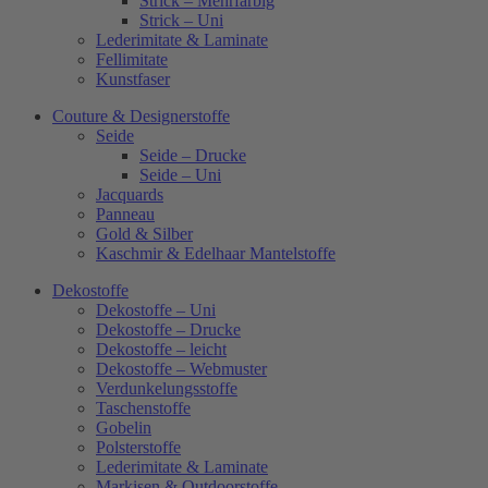
Strick – Mehrfarbig
Strick – Uni
Lederimitate & Laminate
Fellimitate
Kunstfaser
Couture & Designerstoffe
Seide
Seide – Drucke
Seide – Uni
Jacquards
Panneau
Gold & Silber
Kaschmir & Edelhaar Mantelstoffe
Dekostoffe
Dekostoffe – Uni
Dekostoffe – Drucke
Dekostoffe – leicht
Dekostoffe – Webmuster
Verdunkelungsstoffe
Taschenstoffe
Gobelin
Polsterstoffe
Lederimitate & Laminate
Markisen & Outdoorstoffe