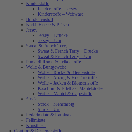
Kinderstoffe
Kinderstoffe – Jersey
Kinderstoffe – Webware
Bündchenstoff
Nicki, Fleece & Plüsch
Jersey
Jersey – Drucke
Jersey – Uni
Sweat & French Terry
Sweat & French Terry – Drucke
Sweat & French Terry – Uni
Punta di Roma & Trikotstoffe
Wolle & Buntgewebe
Wolle – Röcke & Kleiderstoffe
Wolle – Anzug & Kostümstoffe
Wolle – Jacken & Blousonstoffe
Kaschmir & Edelhaar Mantelstoffe
Wolle – Mäntel & Capestoffe
Strick
Strick – Mehrfarbig
Strick – Uni
Lederimitate & Laminate
Fellimitate
Kunstfaser
Couture & Designerstoffe