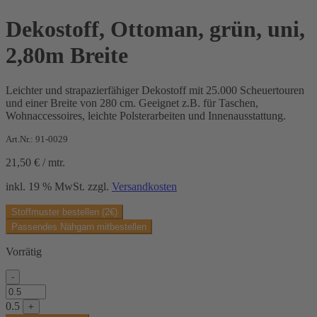
Dekostoff, Ottoman, grün, uni,
2,80m Breite
Leichter und strapazierfähiger Dekostoff mit 25.000 Scheuertouren
und einer Breite von 280 cm. Geeignet z.B. für Taschen,
Wohnaccessoires, leichte Polsterarbeiten und Innenausstattung.
Art.Nr.: 91-0029
21,50
€
/
mtr.
inkl. 19 % MwSt.
zzgl.
Versandkosten
Stoffmuster bestellen (2€)
Passendes Nähgarn mitbestellen
Vorrätig
-
Dekostoff,
Ottoman,
0.5
+
grün,