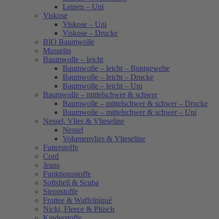
Leinen – Uni
Viskose
Viskose – Uni
Viskose – Drucke
BIO Baumwolle
Musselin
Baumwolle – leicht
Baumwolle – leicht – Buntgewebe
Baumwolle – leicht – Drucke
Baumwolle – leicht – Uni
Baumwolle – mittelschwer & schwer
Baumwolle – mittelschwer & schwer – Drucke
Baumwolle – mittelschwer & schwer – Uni
Nessel, Vlies & Vlieseline
Nessel
Volumenvlies & Vlieseline
Futterstoffe
Cord
Jeans
Funktionsstoffe
Softshell & Scuba
Steppstoffe
Frottee & Waffelpiqué
Nicki, Fleece & Plüsch
Kinderstoffe