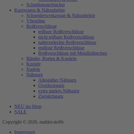
Schnittmusterbücher
Kurzwaren & Nähzubehör
Schneiderwerkzeuge & Nähzubehör
Vlieseline
Reißverschlüsse
teilbare Reißverschlüsse
nicht teilbare Reißverschlüsse
nahtverdeckte Reißverschlüsse
endlose Reißverschlüsse
Reißverschlüsse mit Metallzähnchen
Bänder, Borten & Kordeln
Knöpfe
Nadeln
Nähgarn
Allesnäher Nähgarn
Overlockgarn
extra starkes Nähgarn
Zierstichgarn
NEU im Shop
SALE
Copyright © 2026, mahler.stoffe
Impressum