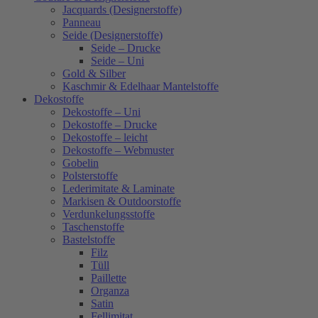
Jacquards (Designerstoffe)
Panneau
Seide (Designerstoffe)
Seide – Drucke
Seide – Uni
Gold & Silber
Kaschmir & Edelhaar Mantelstoffe
Dekostoffe
Dekostoffe – Uni
Dekostoffe – Drucke
Dekostoffe – leicht
Dekostoffe – Webmuster
Gobelin
Polsterstoffe
Lederimitate & Laminate
Markisen & Outdoorstoffe
Verdunkelungsstoffe
Taschenstoffe
Bastelstoffe
Filz
Tüll
Paillette
Organza
Satin
Fellimitat