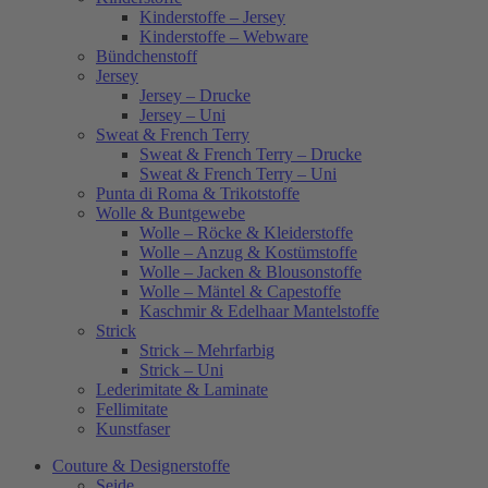
Kinderstoffe – Jersey
Kinderstoffe – Webware
Bündchenstoff
Jersey
Jersey – Drucke
Jersey – Uni
Sweat & French Terry
Sweat & French Terry – Drucke
Sweat & French Terry – Uni
Punta di Roma & Trikotstoffe
Wolle & Buntgewebe
Wolle – Röcke & Kleiderstoffe
Wolle – Anzug & Kostümstoffe
Wolle – Jacken & Blousonstoffe
Wolle – Mäntel & Capestoffe
Kaschmir & Edelhaar Mantelstoffe
Strick
Strick – Mehrfarbig
Strick – Uni
Lederimitate & Laminate
Fellimitate
Kunstfaser
Couture & Designerstoffe
Seide