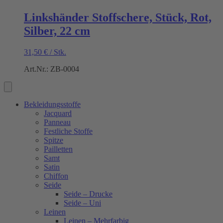
Linkshänder Stoffschere, Stück, Rot,
Silber, 22 cm
31,50
€
/
Stk.
Art.Nr.: ZB-0004
Bekleidungsstoffe
Jacquard
Panneau
Festliche Stoffe
Spitze
Pailletten
Samt
Satin
Chiffon
Seide
Seide – Drucke
Seide – Uni
Leinen
Leinen – Mehrfarbig