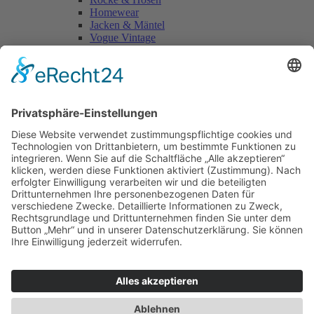
Homewear
Jacken & Mäntel
Vogue Vintage
Herren
Kids
Accessoires
Einzelschnittmuster Burda
Tops
Kleider
Röcke & Hosen
Homewear
Jacken & Mäntel
Curvy
Herren
Kids
Burda Fantasy
Accessoires & Deko
NEU im Shop
SALE
Suchen
Suchen
Bitte mindestens 5 Buschstaben oder Zahlen eingeben!