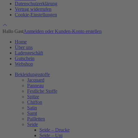
Datenschutzerklärung
Vertrag widerrufen
Cookie-Einstellungen
Hallo Gast
Anmelden oder Kunden-Konto erstellen
Home
Über uns
Ladengeschäft
Gutschein
Webshop
Bekleidungsstoffe
Jacquard
Panneau
Festliche Stoffe
Spitze
Chiffon
Satin
Samt
Pailletten
Seide
Seide – Drucke
Seide – Uni