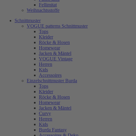
Fellimitat
Weihnachtsstoffe
Schnittmuster
VOGUE patterns Schnittmuster
Tops
Kleider
Röcke & Hosen
Homewear
Jacken & Mäntel
VOGUE Vintage
Herren
Kids
Accessoires
Einzelschnittmuster Burda
Tops
Kleider
Röcke & Hosen
Homewear
Jacken & Mäntel
Curvy
Herren
Kids
Burda Fantasy
Accessoires & Deko