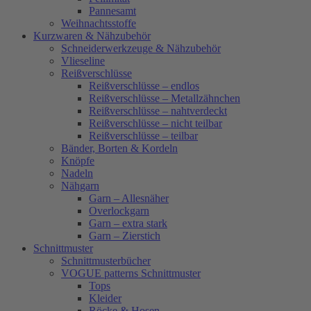
Pannesamt
Weihnachtsstoffe
Kurzwaren & Nähzubehör
Schneiderwerkzeuge & Nähzubehör
Vlieseline
Reißverschlüsse
Reißverschlüsse – endlos
Reißverschlüsse – Metallzähnchen
Reißverschlüsse – nahtverdeckt
Reißverschlüsse – nicht teilbar
Reißverschlüsse – teilbar
Bänder, Borten & Kordeln
Knöpfe
Nadeln
Nähgarn
Garn – Allesnäher
Overlockgarn
Garn – extra stark
Garn – Zierstich
Schnittmuster
Schnittmusterbücher
VOGUE patterns Schnittmuster
Tops
Kleider
Röcke & Hosen