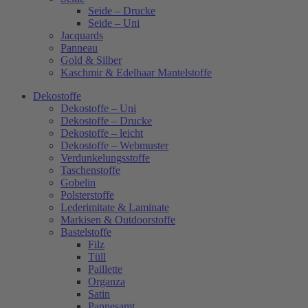
Seide – Drucke
Seide – Uni
Jacquards
Panneau
Gold & Silber
Kaschmir & Edelhaar Mantelstoffe
Dekostoffe
Dekostoffe – Uni
Dekostoffe – Drucke
Dekostoffe – leicht
Dekostoffe – Webmuster
Verdunkelungsstoffe
Taschenstoffe
Gobelin
Polsterstoffe
Lederimitate & Laminate
Markisen & Outdoorstoffe
Bastelstoffe
Filz
Tüll
Paillette
Organza
Satin
Pannesamt