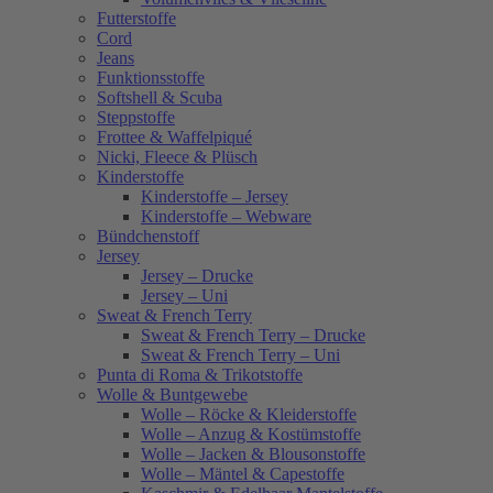
Futterstoffe
Cord
Jeans
Funktionsstoffe
Softshell & Scuba
Steppstoffe
Frottee & Waffelpiqué
Nicki, Fleece & Plüsch
Kinderstoffe
Kinderstoffe – Jersey
Kinderstoffe – Webware
Bündchenstoff
Jersey
Jersey – Drucke
Jersey – Uni
Sweat & French Terry
Sweat & French Terry – Drucke
Sweat & French Terry – Uni
Punta di Roma & Trikotstoffe
Wolle & Buntgewebe
Wolle – Röcke & Kleiderstoffe
Wolle – Anzug & Kostümstoffe
Wolle – Jacken & Blousonstoffe
Wolle – Mäntel & Capestoffe