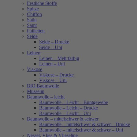
Festliche Stoffe
Spitze
Chiffon
Satin
Samt
Pailletten
Seide
Seide – Drucke
Seide – Uni
Leinen
Leinen – Mehrfarbig
Leinen – Uni
Viskose
Viskose – Drucke
Viskose – Uni
BIO Baumwolle
Musselin
Baumwolle – leicht
Baumwolle – Leicht – Buntgewebe
Baumwolle – Leicht – Drucke
Baumwolle – Leicht – Uni
Baumwolle – mittelschwer & schwer
Baumwolle – mittelschwer & schwer – Drucke
Baumwolle – mittelschwer & schwer – Uni
Nessel, Vlies & Vlieseline