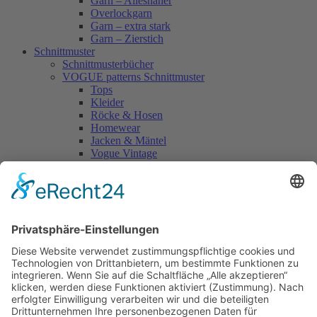
Garn – Allesnäher
Overlockgarn
Garn – extra stark
Garn – Zierstich
Schnittmuster
Schnittmusterbücher
VOGUE patterns Schnittmuster
Tops
Kleider
Röcke & Hosen
Homewear
Jacken & Mäntel
Vogue Vintage
Herren
Kids
Accessoires
Einzelschnittmuster Burda
Tops
Kleider
Röcke & Hosen
Homewear
Jacken & Mäntel
Curvy
Herren
Kids