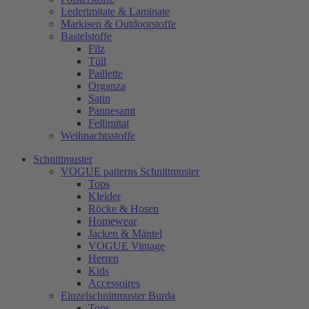
Lederimitate & Laminate
Markisen & Outdoorstoffe
Bastelstoffe
Filz
Tüll
Paillette
Organza
Satin
Pannesamt
Fellimitat
Weihnachtsstoffe
Schnittmuster
VOGUE patterns Schnittmuster
Tops
Kleider
Röcke & Hosen
Homewear
Jacken & Mäntel
VOGUE Vintage
Herren
Kids
Accessoires
Einzelschnittmuster Burda
Tops