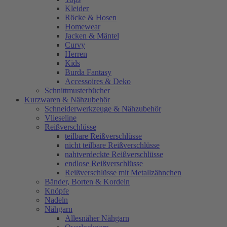
Kleider
Röcke & Hosen
Homewear
Jacken & Mäntel
Curvy
Herren
Kids
Burda Fantasy
Accessoires & Deko
Schnittmusterbücher
Kurzwaren & Nähzubehör
Schneiderwerkzeuge & Nähzubehör
Vlieseline
Reißverschlüsse
teilbare Reißverschlüsse
nicht teilbare Reißverschlüsse
nahtverdeckte Reißverschlüsse
endlose Reißverschlüsse
Reißverschlüsse mit Metallzähnchen
Bänder, Borten & Kordeln
Knöpfe
Nadeln
Nähgarn
Allesnäher Nähgarn