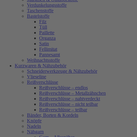
Verdunkelungsstoffe
Taschenstoffe
Bastelstoffe
Filz
Tüll
Paillette
Organza
Satin
Fellimitat
Pannesamt
Weihnachtsstoffe
Kurzwaren & Nähzubehör
Schneiderwerkzeuge & Nähzubehör
Vlieseline
Reißverschlüsse
Reißverschlüsse – endlos
Reißverschlüsse – Metallzähnchen
Reißverschlüsse – nahtverdeckt
Reißverschlüsse – nicht teilbar
Reißverschlüsse – teilbar
Bänder, Borten & Kordeln
Knöpfe
Nadeln
Nähgarn