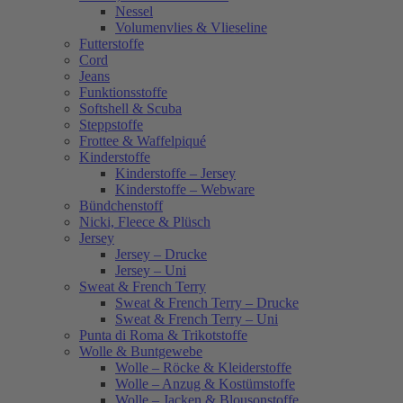
Nessel
Volumenvlies & Vlieseline
Futterstoffe
Cord
Jeans
Funktionsstoffe
Softshell & Scuba
Steppstoffe
Frottee & Waffelpiqué
Kinderstoffe
Kinderstoffe – Jersey
Kinderstoffe – Webware
Bündchenstoff
Nicki, Fleece & Plüsch
Jersey
Jersey – Drucke
Jersey – Uni
Sweat & French Terry
Sweat & French Terry – Drucke
Sweat & French Terry – Uni
Punta di Roma & Trikotstoffe
Wolle & Buntgewebe
Wolle – Röcke & Kleiderstoffe
Wolle – Anzug & Kostümstoffe
Wolle – Jacken & Blousonstoffe