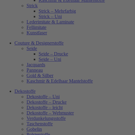
Kaschmir & Edelhaar Mantelstoffe
Strick
Strick – Mehrfarbig
Strick – Uni
Lederimitate & Laminate
Fellimitate
Kunstfaser
Couture & Designerstoffe
Seide
Seide – Drucke
Seide – Uni
Jacquards
Panneau
Gold & Silber
Kaschmir & Edelhaar Mantelstoffe
Dekostoffe
Dekostoffe – Uni
Dekostoffe – Drucke
Dekostoffe – leicht
Dekostoffe – Webmuster
Verdunkelungsstoffe
Taschenstoffe
Gobelin
Polsterstoffe