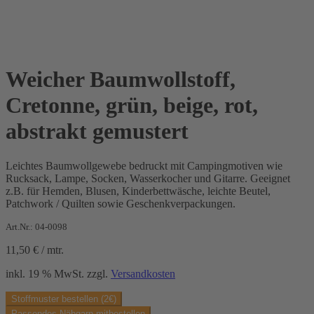
Weicher Baumwollstoff,
Cretonne, grün, beige, rot,
abstrakt gemustert
Leichtes Baumwollgewebe bedruckt mit Campingmotiven wie
Rucksack, Lampe, Socken, Wasserkocher und Gitarre. Geeignet
z.B. für Hemden, Blusen, Kinderbettwäsche, leichte Beutel,
Patchwork / Quilten sowie Geschenkverpackungen.
Art.Nr.: 04-0098
11,50
€
/
mtr.
inkl. 19 % MwSt.
zzgl.
Versandkosten
Stoffmuster bestellen (2€)
Passendes Nähgarn mitbestellen