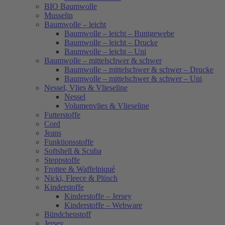
BIO Baumwolle
Musselin
Baumwolle – leicht
Baumwolle – leicht – Buntgewebe
Baumwolle – leicht – Drucke
Baumwolle – leicht – Uni
Baumwolle – mittelschwer & schwer
Baumwolle – mittelschwer & schwer – Drucke
Baumwolle – mittelschwer & schwer – Uni
Nessel, Vlies & Vlieseline
Nessel
Volumenvlies & Vlieseline
Futterstoffe
Cord
Jeans
Funktionsstoffe
Softshell & Scuba
Steppstoffe
Frottee & Waffelpiqué
Nicki, Fleece & Plüsch
Kinderstoffe
Kinderstoffe – Jersey
Kinderstoffe – Webware
Bündchenstoff
Jersey