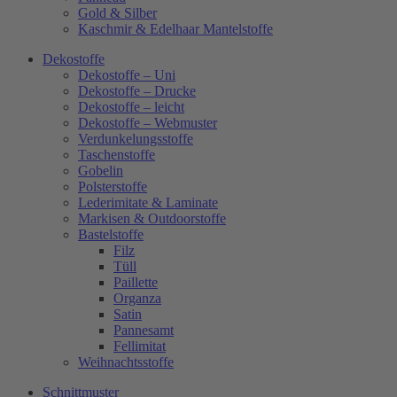
Gold & Silber
Kaschmir & Edelhaar Mantelstoffe
Dekostoffe
Dekostoffe – Uni
Dekostoffe – Drucke
Dekostoffe – leicht
Dekostoffe – Webmuster
Verdunkelungsstoffe
Taschenstoffe
Gobelin
Polsterstoffe
Lederimitate & Laminate
Markisen & Outdoorstoffe
Bastelstoffe
Filz
Tüll
Paillette
Organza
Satin
Pannesamt
Fellimitat
Weihnachtsstoffe
Schnittmuster