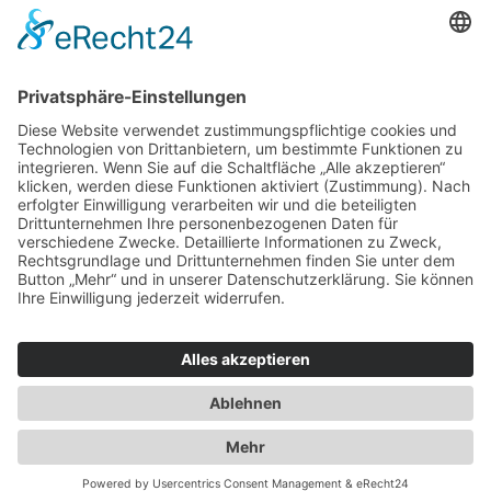
Kids
Accessoires
Einzelschnittmuster Burda
Tops
Kleider
Röcke & Hosen
Homewear
Jacken & Mäntel
Curvy
Herren
Kids
Burda Fantasy
Accessoires & Deko
NEU im Shop
SALE
Suchen
Suchen
Bitte mindestens 5 Buschstaben oder Zahlen eingeben!
Vertrag widerrufen