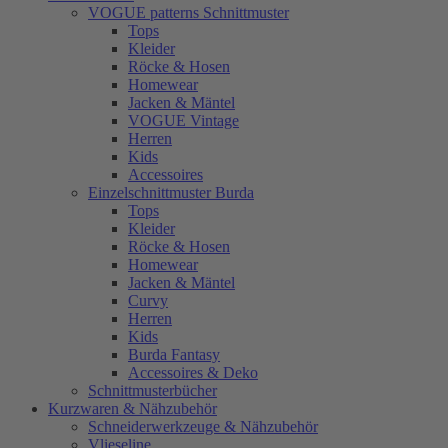
VOGUE patterns Schnittmuster
Tops
Kleider
Röcke & Hosen
Homewear
Jacken & Mäntel
VOGUE Vintage
Herren
Kids
Accessoires
Einzelschnittmuster Burda
Tops
Kleider
Röcke & Hosen
Homewear
Jacken & Mäntel
Curvy
Herren
Kids
Burda Fantasy
Accessoires & Deko
Schnittmusterbücher
Kurzwaren & Nähzubehör
Schneiderwerkzeuge & Nähzubehör
Vlieseline