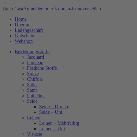
Hallo Gast
Anmelden oder Kunden-Konto erstellen
Home
Über uns
Ladengeschäft
Gutschein
Webshop
Bekleidungsstoffe
Jacquard
Panneau
Festliche Stoffe
Spitze
Chiffon
Satin
Samt
Pailletten
Seide
Seide – Drucke
Seide – Uni
Leinen
Leinen – Mehrfarbig
Leinen – Uni
Viskose