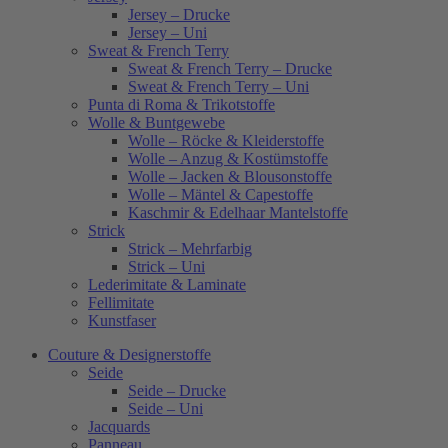
Jersey – Drucke
Jersey – Uni
Sweat & French Terry
Sweat & French Terry – Drucke
Sweat & French Terry – Uni
Punta di Roma & Trikotstoffe
Wolle & Buntgewebe
Wolle – Röcke & Kleiderstoffe
Wolle – Anzug & Kostümstoffe
Wolle – Jacken & Blousonstoffe
Wolle – Mäntel & Capestoffe
Kaschmir & Edelhaar Mantelstoffe
Strick
Strick – Mehrfarbig
Strick – Uni
Lederimitate & Laminate
Fellimitate
Kunstfaser
Couture & Designerstoffe
Seide
Seide – Drucke
Seide – Uni
Jacquards
Panneau