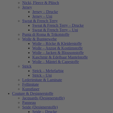
Nicki, Fleece & Plüsch
Jersey
Jersey – Drucke
Jersey – Uni
Sweat & French Terry
Sweat & French Terry – Drucke
Sweat & French Terry – Uni
Punta di Roma & Trikotstoffe
Wolle & Buntgewebe
Wolle – Röcke & Kleiderstoffe
Wolle – Anzug & Kostümstoffe
Wolle – Jacken & Blousonstoffe
Kaschmir & Edelhaar Mantelstoffe
Wolle – Mäntel & Capestoffe
Strick
Strick – Mehrfarbig
Strick – Uni
Lederimitate & Laminate
Fellimitate
Kunstfaser
Couture & Designerstoffe
Jacquards (Designerstoffe)
Panneau
Seide (Designerstoffe)
Seide – Drucke