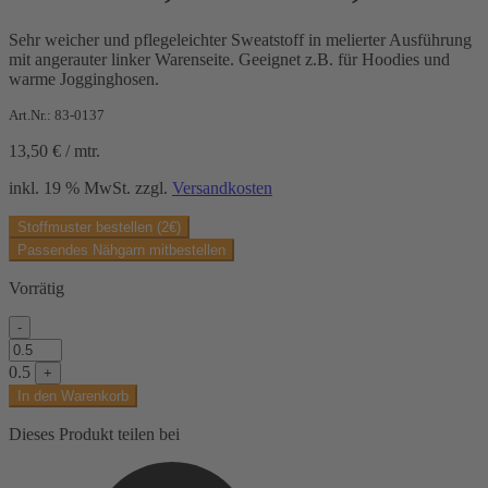
Sehr weicher und pflegeleichter Sweatstoff in melierter Ausführung
mit angerauter linker Warenseite. Geeignet z.B. für Hoodies und
warme Jogginghosen.
Art.Nr.: 83-0137
13,50
€
/
mtr.
inkl. 19 % MwSt.
zzgl.
Versandkosten
Stoffmuster bestellen (2€)
Passendes Nähgarn mitbestellen
Vorrätig
-
Sweatstoff,
dunkelblau,
0.5
+
meliert
In den Warenkorb
Menge
Dieses Produkt teilen bei