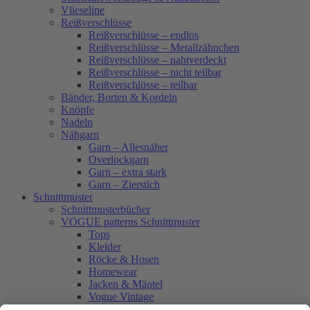
Vlieseline
Reißverschlüsse
Reißverschlüsse – endlos
Reißverschlüsse – Metallzähnchen
Reißverschlüsse – nahtverdeckt
Reißverschlüsse – nicht teilbar
Reißverschlüsse – teilbar
Bänder, Borten & Kordeln
Knöpfe
Nadeln
Nähgarn
Garn – Allesnäher
Overlockgarn
Garn – extra stark
Garn – Zierstich
Schnittmuster
Schnittmusterbücher
VOGUE patterns Schnittmuster
Tops
Kleider
Röcke & Hosen
Homewear
Jacken & Mäntel
Vogue Vintage
Herren