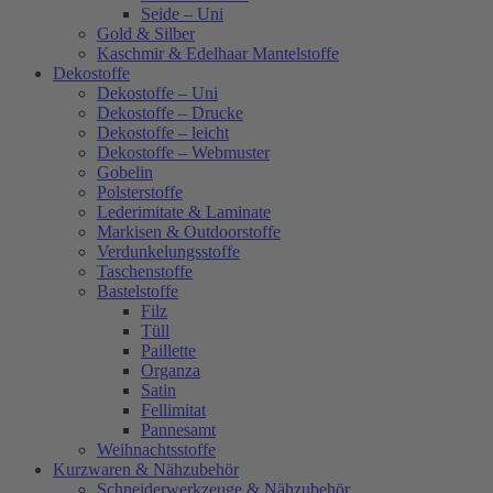
Seide – Uni
Gold & Silber
Kaschmir & Edelhaar Mantelstoffe
Dekostoffe
Dekostoffe – Uni
Dekostoffe – Drucke
Dekostoffe – leicht
Dekostoffe – Webmuster
Gobelin
Polsterstoffe
Lederimitate & Laminate
Markisen & Outdoorstoffe
Verdunkelungsstoffe
Taschenstoffe
Bastelstoffe
Filz
Tüll
Paillette
Organza
Satin
Fellimitat
Pannesamt
Weihnachtsstoffe
Kurzwaren & Nähzubehör
Schneiderwerkzeuge & Nähzubehör