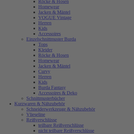
Röcke & Hosen
Homewear
Jacken & Mäntel
VOGUE Vintage
Herren
Kids
Accessoires
Einzelschnittmuster Burda
Tops
Kleider
Röcke & Hosen
Homewear
Jacken & Mäntel
Curvy
Herren
Kids
Burda Fantasy
Accessoires & Deko
Schnittmusterbücher
Kurzwaren & Nähzubehör
Schneiderwerkzeuge & Nähzubehör
Vlieseline
Reißverschlüsse
teilbare Reißverschlüsse
nicht teilbare Reißverschlüsse