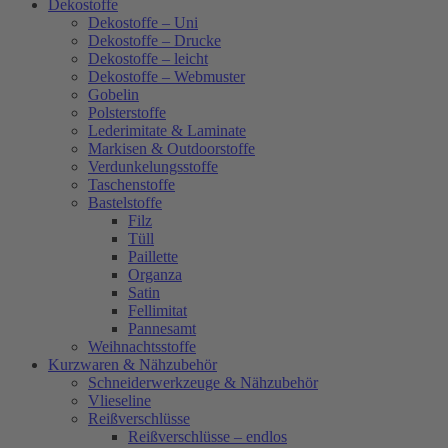
Dekostoffe
Dekostoffe – Uni
Dekostoffe – Drucke
Dekostoffe – leicht
Dekostoffe – Webmuster
Gobelin
Polsterstoffe
Lederimitate & Laminate
Markisen & Outdoorstoffe
Verdunkelungsstoffe
Taschenstoffe
Bastelstoffe
Filz
Tüll
Paillette
Organza
Satin
Fellimitat
Pannesamt
Weihnachtsstoffe
Kurzwaren & Nähzubehör
Schneiderwerkzeuge & Nähzubehör
Vlieseline
Reißverschlüsse
Reißverschlüsse – endlos