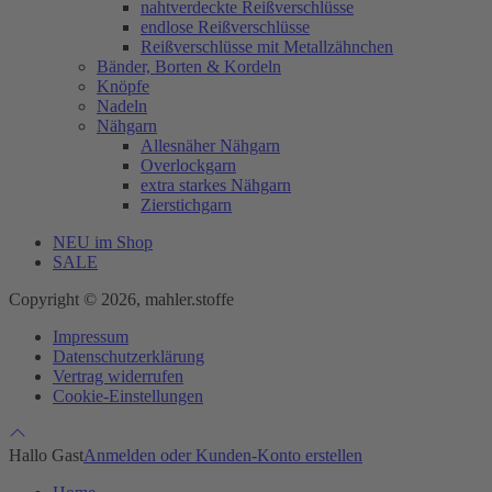
nahtverdeckte Reißverschlüsse
endlose Reißverschlüsse
Reißverschlüsse mit Metallzähnchen
Bänder, Borten & Kordeln
Knöpfe
Nadeln
Nähgarn
Allesnäher Nähgarn
Overlockgarn
extra starkes Nähgarn
Zierstichgarn
NEU im Shop
SALE
Copyright © 2026, mahler.stoffe
Impressum
Datenschutzerklärung
Vertrag widerrufen
Cookie-Einstellungen
Hallo Gast
Anmelden oder Kunden-Konto erstellen