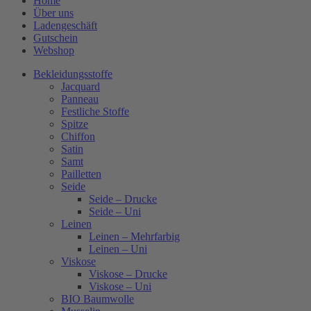
Home
Über uns
Ladengeschäft
Gutschein
Webshop
Bekleidungsstoffe
Jacquard
Panneau
Festliche Stoffe
Spitze
Chiffon
Satin
Samt
Pailletten
Seide
Seide – Drucke
Seide – Uni
Leinen
Leinen – Mehrfarbig
Leinen – Uni
Viskose
Viskose – Drucke
Viskose – Uni
BIO Baumwolle