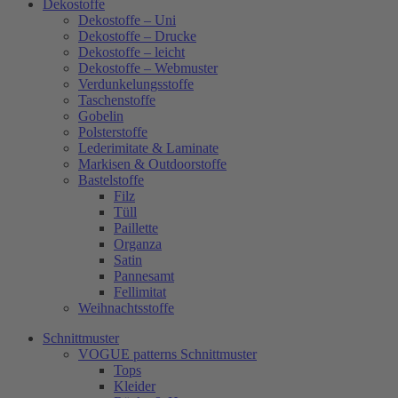
Dekostoffe
Dekostoffe – Uni
Dekostoffe – Drucke
Dekostoffe – leicht
Dekostoffe – Webmuster
Verdunkelungsstoffe
Taschenstoffe
Gobelin
Polsterstoffe
Lederimitate & Laminate
Markisen & Outdoorstoffe
Bastelstoffe
Filz
Tüll
Paillette
Organza
Satin
Pannesamt
Fellimitat
Weihnachtsstoffe
Schnittmuster
VOGUE patterns Schnittmuster
Tops
Kleider