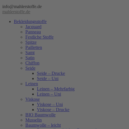
info@mahlerstoffe.de
mahlerstoffe.de
Bekleidungsstoffe
Jacquard
Panneau
Festliche Stoffe
Spitze
Pailletten
Samt
Satin
Chiffon
Seide
Seide – Drucke
Seide – Uni
Leinen
Leinen – Mehrfarbig
Leinen – Uni
Viskose
Viskose – Uni
Viskose – Drucke
BIO Baumwolle
Musselin
Baumwolle – leicht