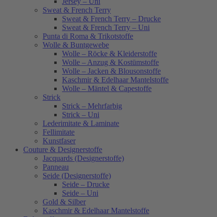
Jersey – Uni
Sweat & French Terry
Sweat & French Terry – Drucke
Sweat & French Terry – Uni
Punta di Roma & Trikotstoffe
Wolle & Buntgewebe
Wolle – Röcke & Kleiderstoffe
Wolle – Anzug & Kostümstoffe
Wolle – Jacken & Blousonstoffe
Kaschmir & Edelhaar Mantelstoffe
Wolle – Mäntel & Capestoffe
Strick
Strick – Mehrfarbig
Strick – Uni
Lederimitate & Laminate
Fellimitate
Kunstfaser
Couture & Designerstoffe
Jacquards (Designerstoffe)
Panneau
Seide (Designerstoffe)
Seide – Drucke
Seide – Uni
Gold & Silber
Kaschmir & Edelhaar Mantelstoffe