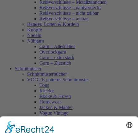
Reißverschlüsse – Metallzähnchen
Reißverschlüsse – nahtverdeckt
Reißverschlüsse – nicht teilbar
Reißverschlüsse – teilbar
Bänder, Borten & Kordeln
Knöpfe
Nadeln
Nähgarn
Garn – Allesnäher
Overlockgarn
Garn – extra stark
Garn – Zierstich
Schnittmuster
Schnittmusterbücher
VOGUE patterns Schnittmuster
Tops
Kleider
Röcke & Hosen
Homewear
Jacken & Mäntel
Vogue Vintage
Herren
Kids
Accessoires
Einzelschnittmuster Burda