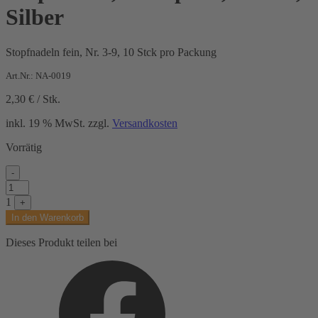
Silber
Stopfnadeln fein, Nr. 3-9, 10 Stck pro Packung
Art.Nr.: NA-0019
2,30
€
/
Stk.
inkl. 19 % MwSt.
zzgl.
Versandkosten
Vorrätig
-
Stopfnadel,
mit
1
+
Spitze,
In den Warenkorb
Metall,
Silber
Dieses Produkt teilen bei
Menge