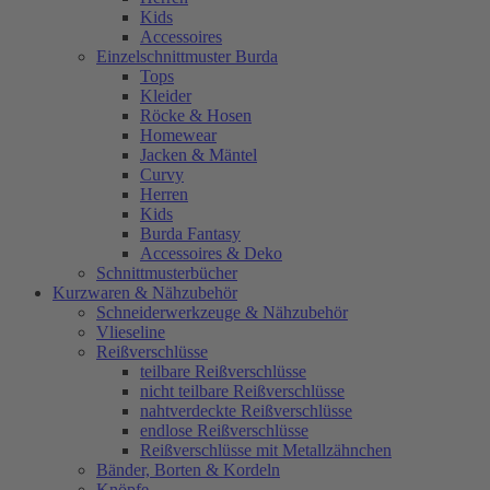
Kids
Accessoires
Einzelschnittmuster Burda
Tops
Kleider
Röcke & Hosen
Homewear
Jacken & Mäntel
Curvy
Herren
Kids
Burda Fantasy
Accessoires & Deko
Schnittmusterbücher
Kurzwaren & Nähzubehör
Schneiderwerkzeuge & Nähzubehör
Vlieseline
Reißverschlüsse
teilbare Reißverschlüsse
nicht teilbare Reißverschlüsse
nahtverdeckte Reißverschlüsse
endlose Reißverschlüsse
Reißverschlüsse mit Metallzähnchen
Bänder, Borten & Kordeln
Knöpfe