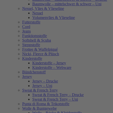
Baumwolle – mittelschwer & schwer – Uni
Nessel, Vlies & Vlieseline
Nessel
Volumenvlies & Vlieseline
Futterstoffe
Cord
Jeans
Funktionsstoffe
Softshell & Scuba
Steppstoffe
Frottee & Waffelpiqué
Nicki, Fleece & Plüsch
Kinderstoffe
Kinderstoffe – Jersey
Kinderstoffe – Webware
Bündchenstoff
Jersey
Jersey – Drucke
Jersey – Uni
Sweat & French Terry
Sweat & French Terry – Drucke
Sweat & French Terry – Uni
Punta di Roma & Trikotstoffe
Wolle & Buntgewebe
Wolle – Röcke & Kleiderstoffe