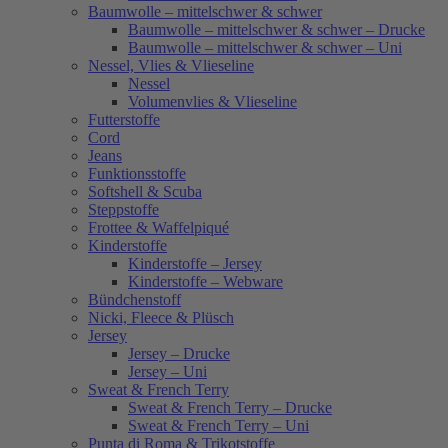
Baumwolle – mittelschwer & schwer
Baumwolle – mittelschwer & schwer – Drucke
Baumwolle – mittelschwer & schwer – Uni
Nessel, Vlies & Vlieseline
Nessel
Volumenvlies & Vlieseline
Futterstoffe
Cord
Jeans
Funktionsstoffe
Softshell & Scuba
Steppstoffe
Frottee & Waffelpiqué
Kinderstoffe
Kinderstoffe – Jersey
Kinderstoffe – Webware
Bündchenstoff
Nicki, Fleece & Plüsch
Jersey
Jersey – Drucke
Jersey – Uni
Sweat & French Terry
Sweat & French Terry – Drucke
Sweat & French Terry – Uni
Punta di Roma & Trikotstoffe