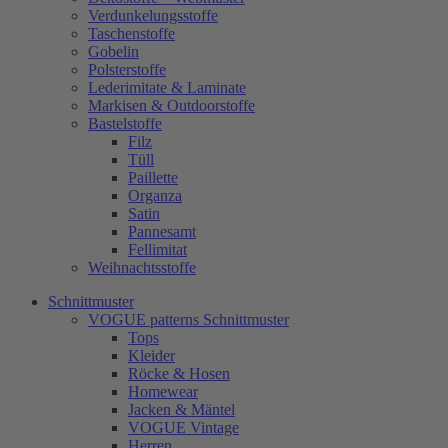
Verdunkelungsstoffe
Taschenstoffe
Gobelin
Polsterstoffe
Lederimitate & Laminate
Markisen & Outdoorstoffe
Bastelstoffe
Filz
Tüll
Paillette
Organza
Satin
Pannesamt
Fellimitat
Weihnachtsstoffe
Schnittmuster
VOGUE patterns Schnittmuster
Tops
Kleider
Röcke & Hosen
Homewear
Jacken & Mäntel
VOGUE Vintage
Herren