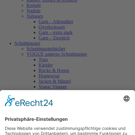
Knöpfe
Nadeln
Nähgarn
Garn – Allesnäher
Overlockgarn
Garn – extra stark
Garn – Zierstich
Schnittmuster
Schnittmusterbücher
VOGUE patterns Schnittmuster
Tops
Kleider
Röcke & Hosen
Homewear
Jacken & Mäntel
Vogue Vintage
Herren
Kids
Accessoires
Einzelschnittmuster Burda
Tops
Kleider
Röcke & Hosen
Homewear