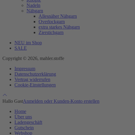
Nadeln
Nähgarn
Allesnäher Nähgarn
Overlockgarn
extra starkes Nähgarn
Zierstichgarn
NEU im Shop
SALE
Copyright © 2026, mahler.stoffe
Impressum
Datenschutzerklärung
Vertrag widerrufen
Cookie-Einstellungen
Hallo Gast
Anmelden oder Kunden-Konto erstellen
Home
Über uns
Ladengeschäft
Gutschein
Webshop