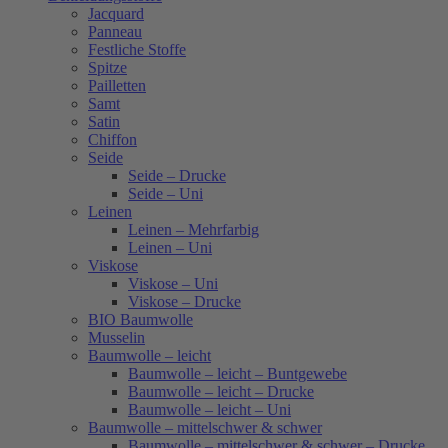
Jacquard
Panneau
Festliche Stoffe
Spitze
Pailletten
Samt
Satin
Chiffon
Seide
Seide – Drucke
Seide – Uni
Leinen
Leinen – Mehrfarbig
Leinen – Uni
Viskose
Viskose – Uni
Viskose – Drucke
BIO Baumwolle
Musselin
Baumwolle – leicht
Baumwolle – leicht – Buntgewebe
Baumwolle – leicht – Drucke
Baumwolle – leicht – Uni
Baumwolle – mittelschwer & schwer
Baumwolle – mittelschwer & schwer – Drucke