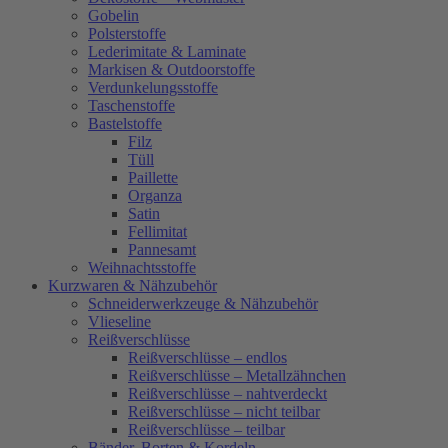
Gobelin
Polsterstoffe
Lederimitate & Laminate
Markisen & Outdoorstoffe
Verdunkelungsstoffe
Taschenstoffe
Bastelstoffe
Filz
Tüll
Paillette
Organza
Satin
Fellimitat
Pannesamt
Weihnachtsstoffe
Kurzwaren & Nähzubehör
Schneiderwerkzeuge & Nähzubehör
Vlieseline
Reißverschlüsse
Reißverschlüsse – endlos
Reißverschlüsse – Metallzähnchen
Reißverschlüsse – nahtverdeckt
Reißverschlüsse – nicht teilbar
Reißverschlüsse – teilbar
Bänder, Borten & Kordeln