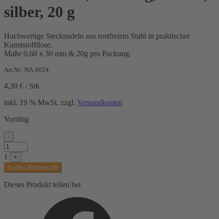
silber, 20 g
Hochwertige Stecknadeln aus rostfreiem Stahl in praktischer
Kunststoffdose.
Maße 0,60 x 30 mm & 20g pro Packung.
Art.Nr.: NA-0024
4,30
€
/
Stk.
inkl. 19 % MwSt.
zzgl.
Versandkosten
Vorrätig
-
Stecknadeln,
Packung,
1
+
Metall,
In den Warenkorb
silber,
20
Dieses Produkt teilen bei
g
Menge