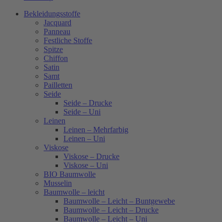
Bekleidungsstoffe
Jacquard
Panneau
Festliche Stoffe
Spitze
Chiffon
Satin
Samt
Pailletten
Seide
Seide – Drucke
Seide – Uni
Leinen
Leinen – Mehrfarbig
Leinen – Uni
Viskose
Viskose – Drucke
Viskose – Uni
BIO Baumwolle
Musselin
Baumwolle – leicht
Baumwolle – Leicht – Buntgewebe
Baumwolle – Leicht – Drucke
Baumwolle – Leicht – Uni