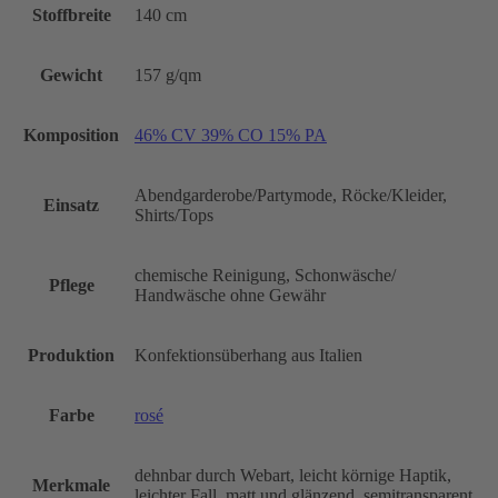
Stoffbreite
140 cm
Gewicht
157 g/qm
Komposition
46% CV 39% CO 15% PA
Abendgarderobe/Partymode, Röcke/Kleider,
Einsatz
Shirts/Tops
chemische Reinigung, Schonwäsche/
Pflege
Handwäsche ohne Gewähr
Produktion
Konfektionsüberhang aus Italien
Farbe
rosé
dehnbar durch Webart, leicht körnige Haptik,
Merkmale
leichter Fall, matt und glänzend, semitransparent