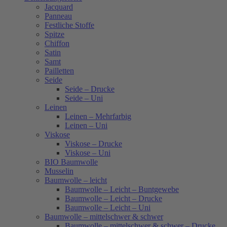
Jacquard
Panneau
Festliche Stoffe
Spitze
Chiffon
Satin
Samt
Pailletten
Seide
Seide – Drucke
Seide – Uni
Leinen
Leinen – Mehrfarbig
Leinen – Uni
Viskose
Viskose – Drucke
Viskose – Uni
BIO Baumwolle
Musselin
Baumwolle – leicht
Baumwolle – Leicht – Buntgewebe
Baumwolle – Leicht – Drucke
Baumwolle – Leicht – Uni
Baumwolle – mittelschwer & schwer
Baumwolle – mittelschwer & schwer – Drucke