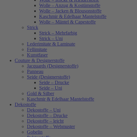
Wolle – Anzug & Kostümstoffe
Wolle – Jacken & Blousonstoffe
Kaschmir & Edelhaar Mantelstoffe
Wolle – Mäntel & Capestoffe
Strick
Strick – Mehrfarbig
Strick – Uni
Lederimitate & Laminate
Fellimitate
Kunstfaser
Couture & Designerstoffe
Jacquards (Designerstoffe)
Panneau
Seide (Designerstoffe)
Seide – Drucke
Seide – Uni
Gold & Silber
Kaschmir & Edelhaar Mantelstoffe
Dekostoffe
Dekostoffe – Uni
Dekostoffe – Drucke
Dekostoffe – leicht
Dekostoffe – Webmuster
Gobelin