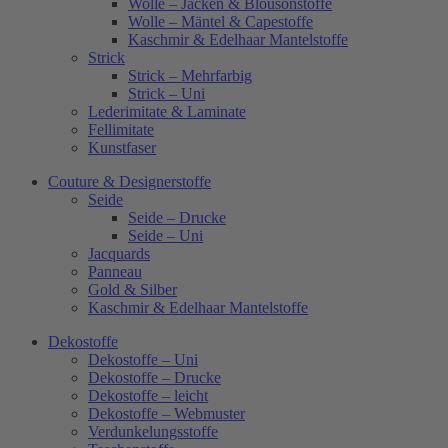
Wolle – Jacken & Blousonstoffe
Wolle – Mäntel & Capestoffe
Kaschmir & Edelhaar Mantelstoffe
Strick
Strick – Mehrfarbig
Strick – Uni
Lederimitate & Laminate
Fellimitate
Kunstfaser
Couture & Designerstoffe
Seide
Seide – Drucke
Seide – Uni
Jacquards
Panneau
Gold & Silber
Kaschmir & Edelhaar Mantelstoffe
Dekostoffe
Dekostoffe – Uni
Dekostoffe – Drucke
Dekostoffe – leicht
Dekostoffe – Webmuster
Verdunkelungsstoffe