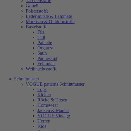
Taschenstoffe
Gobelin
Polsterstoffe
Lederimitate & Laminate
Markisen & Outdoorstoffe
Bastelstoffe
Filz
Tüll
Paillette
Organza
Satin
Pannesamt
Fellimitat
Weihnachtsstoffe
Schnittmuster
VOGUE patterns Schnittmuster
Tops
Kleider
Röcke & Hosen
Homewear
Jacken & Mäntel
VOGUE Vintage
Herren
Kids