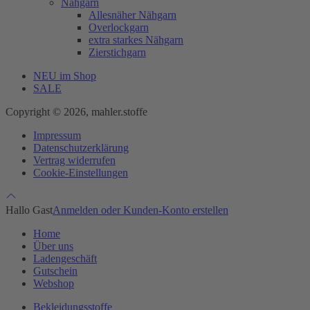
Nähgarn
Allesnäher Nähgarn
Overlockgarn
extra starkes Nähgarn
Zierstichgarn
NEU im Shop
SALE
Copyright © 2026, mahler.stoffe
Impressum
Datenschutzerklärung
Vertrag widerrufen
Cookie-Einstellungen
Hallo Gast
Anmelden oder Kunden-Konto erstellen
Home
Über uns
Ladengeschäft
Gutschein
Webshop
Bekleidungsstoffe