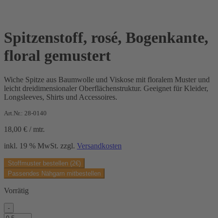
Spitzenstoff, rosé, Bogenkante,
floral gemustert
Wiche Spitze aus Baumwolle und Viskose mit floralem Muster und
leicht dreidimensionaler Oberflächenstruktur. Geeignet für Kleider,
Longsleeves, Shirts und Accessoires.
Art.Nr.: 28-0140
18,00
€
/
mtr.
inkl. 19 % MwSt.
zzgl.
Versandkosten
Stoffmuster bestellen (2€)
Passendes Nähgarn mitbestellen
Vorrätig
-
Spitzenstoff,