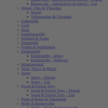
Baumwolle – mittelschwer & schwer – Uni
Nessel, Vlies & Vlieseline
Nessel
Volumenvlies & Vlieseline
Futterstoffe
Cord
Jeans
Funktionsstoffe
Softshell & Scuba
Steppstoffe
Frottee & Waffelpiqué
Kinderstoffe
Kinderstoffe – Jersey
Kinderstoffe – Webware
Bündchenstoff
Nicki, Fleece & Plüsch
Jersey
Jersey – Drucke
Jersey – Uni
Sweat & French Terry
Sweat & French Terry – Drucke
Sweat & French Terry – Uni
Punta di Roma & Trikotstoffe
Wolle & Buntgewebe
Wolle – Röcke & Kleiderstoffe