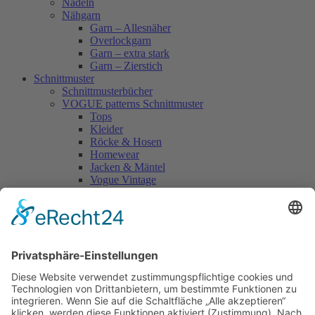
Nadeln
Nähgarn
Garn – Allesnäher
Overlockgarn
Garn – extra stark
Garn – Zierstich
Schnittmuster
Schnittmusterbücher
VOGUE patterns Schnittmuster
Tops
Kleider
Röcke & Hosen
Homewear
Jacken & Mäntel
Vogue Vintage
Herren
Kids
Accessoires
Einzelschnittmuster Burda
Tops
Kleider
Röcke & Hosen
Homewear
Jacken & Mäntel
Curvy