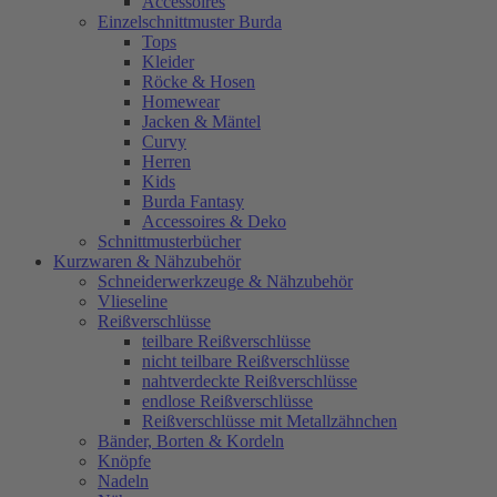
Accessoires
Einzelschnittmuster Burda
Tops
Kleider
Röcke & Hosen
Homewear
Jacken & Mäntel
Curvy
Herren
Kids
Burda Fantasy
Accessoires & Deko
Schnittmusterbücher
Kurzwaren & Nähzubehör
Schneiderwerkzeuge & Nähzubehör
Vlieseline
Reißverschlüsse
teilbare Reißverschlüsse
nicht teilbare Reißverschlüsse
nahtverdeckte Reißverschlüsse
endlose Reißverschlüsse
Reißverschlüsse mit Metallzähnchen
Bänder, Borten & Kordeln
Knöpfe
Nadeln