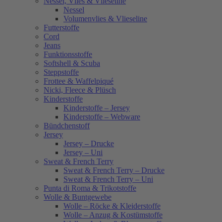
Nessel, Vlies & Vlieseline
Nessel
Volumenvlies & Vlieseline
Futterstoffe
Cord
Jeans
Funktionsstoffe
Softshell & Scuba
Steppstoffe
Frottee & Waffelpiqué
Nicki, Fleece & Plüsch
Kinderstoffe
Kinderstoffe – Jersey
Kinderstoffe – Webware
Bündchenstoff
Jersey
Jersey – Drucke
Jersey – Uni
Sweat & French Terry
Sweat & French Terry – Drucke
Sweat & French Terry – Uni
Punta di Roma & Trikotstoffe
Wolle & Buntgewebe
Wolle – Röcke & Kleiderstoffe
Wolle – Anzug & Kostümstoffe