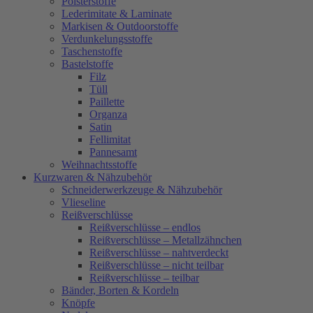
Polsterstoffe
Lederimitate & Laminate
Markisen & Outdoorstoffe
Verdunkelungsstoffe
Taschenstoffe
Bastelstoffe
Filz
Tüll
Paillette
Organza
Satin
Fellimitat
Pannesamt
Weihnachtsstoffe
Kurzwaren & Nähzubehör
Schneiderwerkzeuge & Nähzubehör
Vlieseline
Reißverschlüsse
Reißverschlüsse – endlos
Reißverschlüsse – Metallzähnchen
Reißverschlüsse – nahtverdeckt
Reißverschlüsse – nicht teilbar
Reißverschlüsse – teilbar
Bänder, Borten & Kordeln
Knöpfe