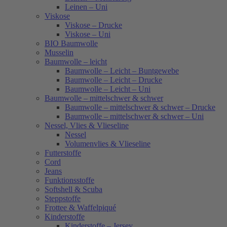
Leinen – Uni
Viskose
Viskose – Drucke
Viskose – Uni
BIO Baumwolle
Musselin
Baumwolle – leicht
Baumwolle – Leicht – Buntgewebe
Baumwolle – Leicht – Drucke
Baumwolle – Leicht – Uni
Baumwolle – mittelschwer & schwer
Baumwolle – mittelschwer & schwer – Drucke
Baumwolle – mittelschwer & schwer – Uni
Nessel, Vlies & Vlieseline
Nessel
Volumenvlies & Vlieseline
Futterstoffe
Cord
Jeans
Funktionsstoffe
Softshell & Scuba
Steppstoffe
Frottee & Waffelpiqué
Kinderstoffe
Kinderstoffe – Jersey