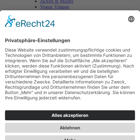
Jacken & Mäntel
Vogue Vintage
Herren
Kids
Accessoires
Einzelschnittmuster Burda
Tops
Kleider
Röcke & Hosen
Homewear
Jacken & Mäntel
Curvy
Herren
Kids
Burda Fantasy
Accessoires & Deko
NEU im Shop
SALE
Suchen
Suchen
Bitte mindestens 5 Buschstaben oder Zahlen eingeben!
Vertrag widerrufen