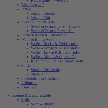
Kinderstoffe – Webware
Bündchenstoff
Jersey
Jersey – Drucke
Jersey – Uni
Sweat & French Terry
Sweat & French Terry – Drucke
Sweat & French Terry – Uni
Punta di Roma & Trikotstoffe
Wolle & Buntgewebe
Wolle – Röcke & Kleiderstoffe
Wolle – Anzug & Kostümstoffe
Wolle – Jacken & Blousonstoffe
Wolle – Mäntel & Capestoffe
Kaschmir & Edelhaar Mantelstoffe
Strick
Strick – Mehrfarbig
Strick – Uni
Lederimitate & Laminate
Fellimitate
Kunstfaser
Couture & Designerstoffe
Seide
Seide – Drucke