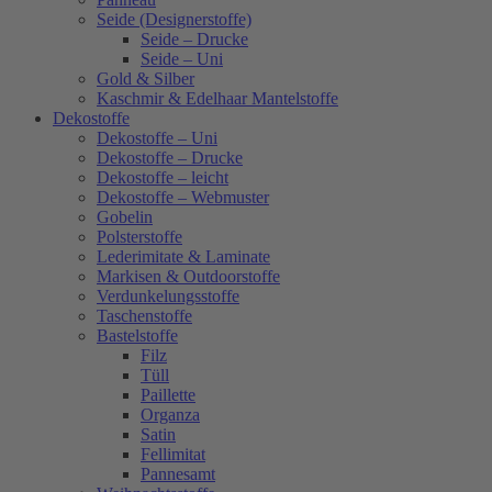
Seide (Designerstoffe)
Seide – Drucke
Seide – Uni
Gold & Silber
Kaschmir & Edelhaar Mantelstoffe
Dekostoffe
Dekostoffe – Uni
Dekostoffe – Drucke
Dekostoffe – leicht
Dekostoffe – Webmuster
Gobelin
Polsterstoffe
Lederimitate & Laminate
Markisen & Outdoorstoffe
Verdunkelungsstoffe
Taschenstoffe
Bastelstoffe
Filz
Tüll
Paillette
Organza
Satin
Fellimitat
Pannesamt