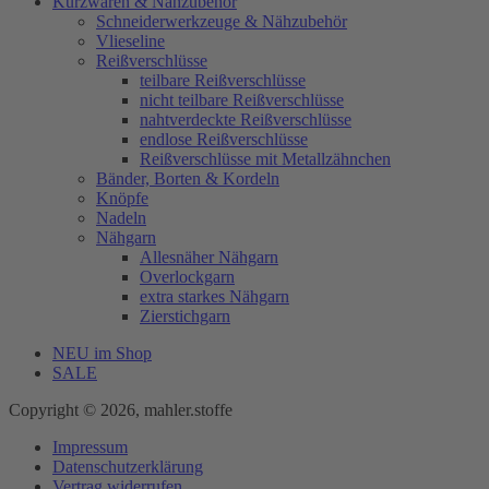
Kurzwaren & Nähzubehör
Schneiderwerkzeuge & Nähzubehör
Vlieseline
Reißverschlüsse
teilbare Reißverschlüsse
nicht teilbare Reißverschlüsse
nahtverdeckte Reißverschlüsse
endlose Reißverschlüsse
Reißverschlüsse mit Metallzähnchen
Bänder, Borten & Kordeln
Knöpfe
Nadeln
Nähgarn
Allesnäher Nähgarn
Overlockgarn
extra starkes Nähgarn
Zierstichgarn
NEU im Shop
SALE
Copyright © 2026, mahler.stoffe
Impressum
Datenschutzerklärung
Vertrag widerrufen