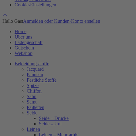
Cookie-Einstellungen
Hallo Gast
Anmelden oder Kunden-Konto erstellen
Home
Über uns
Ladengeschäft
Gutschein
Webshop
Bekleidungsstoffe
Jacquard
Panneau
Festliche Stoffe
Spitze
Chiffon
Satin
Samt
Pailletten
Seide
Seide – Drucke
Seide – Uni
Leinen
Leinen – Mehrfarbig