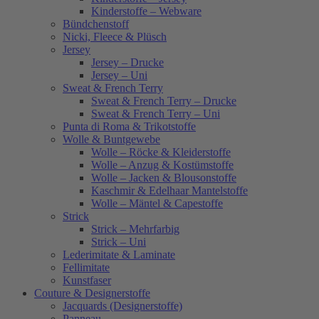
Kinderstoffe – Webware
Bündchenstoff
Nicki, Fleece & Plüsch
Jersey
Jersey – Drucke
Jersey – Uni
Sweat & French Terry
Sweat & French Terry – Drucke
Sweat & French Terry – Uni
Punta di Roma & Trikotstoffe
Wolle & Buntgewebe
Wolle – Röcke & Kleiderstoffe
Wolle – Anzug & Kostümstoffe
Wolle – Jacken & Blousonstoffe
Kaschmir & Edelhaar Mantelstoffe
Wolle – Mäntel & Capestoffe
Strick
Strick – Mehrfarbig
Strick – Uni
Lederimitate & Laminate
Fellimitate
Kunstfaser
Couture & Designerstoffe
Jacquards (Designerstoffe)
Panneau