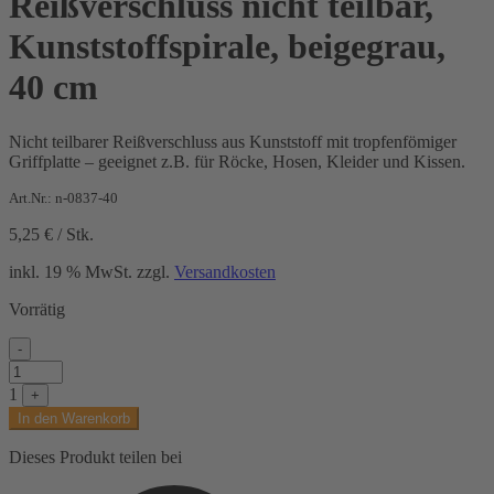
Reißverschluss nicht teilbar,
Kunststoffspirale, beigegrau,
40 cm
Nicht teilbarer Reißverschluss aus Kunststoff mit tropfenfömiger
Griffplatte – geeignet z.B. für Röcke, Hosen, Kleider und Kissen.
Art.Nr.: n-0837-40
5,25
€
/
Stk.
inkl. 19 % MwSt.
zzgl.
Versandkosten
Vorrätig
-
Reißverschluss
nicht
1
+
teilbar,
In den Warenkorb
Kunststoffspirale,
beigegrau,
Dieses Produkt teilen bei
40
cm