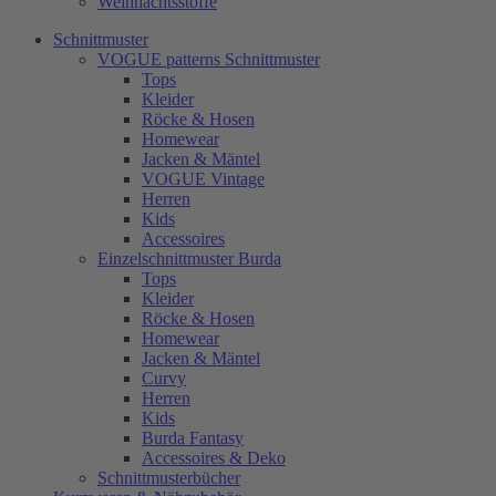
Weihnachtsstoffe
Schnittmuster
VOGUE patterns Schnittmuster
Tops
Kleider
Röcke & Hosen
Homewear
Jacken & Mäntel
VOGUE Vintage
Herren
Kids
Accessoires
Einzelschnittmuster Burda
Tops
Kleider
Röcke & Hosen
Homewear
Jacken & Mäntel
Curvy
Herren
Kids
Burda Fantasy
Accessoires & Deko
Schnittmusterbücher