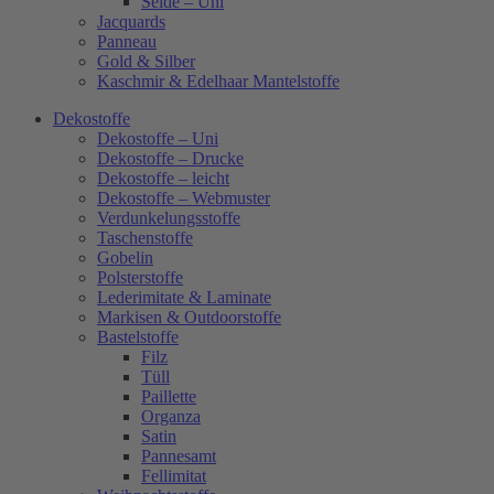
Seide – Uni
Jacquards
Panneau
Gold & Silber
Kaschmir & Edelhaar Mantelstoffe
Dekostoffe
Dekostoffe – Uni
Dekostoffe – Drucke
Dekostoffe – leicht
Dekostoffe – Webmuster
Verdunkelungsstoffe
Taschenstoffe
Gobelin
Polsterstoffe
Lederimitate & Laminate
Markisen & Outdoorstoffe
Bastelstoffe
Filz
Tüll
Paillette
Organza
Satin
Pannesamt
Fellimitat