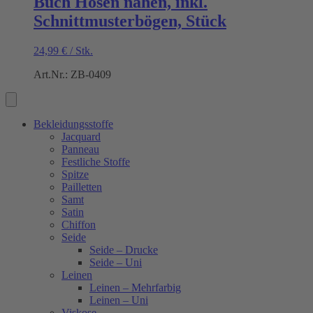
Buch Hosen nähen, inkl.
Schnittmusterbögen, Stück
24,99
€
/
Stk.
Art.Nr.: ZB-0409
Bekleidungsstoffe
Jacquard
Panneau
Festliche Stoffe
Spitze
Pailletten
Samt
Satin
Chiffon
Seide
Seide – Drucke
Seide – Uni
Leinen
Leinen – Mehrfarbig
Leinen – Uni
Viskose