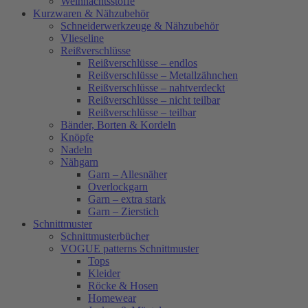
Weihnachtsstoffe
Kurzwaren & Nähzubehör
Schneiderwerkzeuge & Nähzubehör
Vlieseline
Reißverschlüsse
Reißverschlüsse – endlos
Reißverschlüsse – Metallzähnchen
Reißverschlüsse – nahtverdeckt
Reißverschlüsse – nicht teilbar
Reißverschlüsse – teilbar
Bänder, Borten & Kordeln
Knöpfe
Nadeln
Nähgarn
Garn – Allesnäher
Overlockgarn
Garn – extra stark
Garn – Zierstich
Schnittmuster
Schnittmusterbücher
VOGUE patterns Schnittmuster
Tops
Kleider
Röcke & Hosen
Homewear