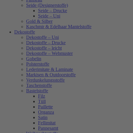
Seide (Designerstoffe)
Seide – Drucke
Seide – Uni
Gold & Silber
Kaschmir & Edelhaar Mantelstoffe
Dekostoffe
Dekostoffe – Uni
Dekostoffe – Drucke
Dekostoffe – leicht
Dekostoffe – Webmuster
Gobelin
Polsterstoffe
Lederimitate & Laminate
Markisen & Outdoorstoffe
Verdunkelungsstoffe
Taschenstoffe
Bastelstoffe
Filz
Tüll
Paillette
Organza
Satin
Fellimitat
Pannesamt