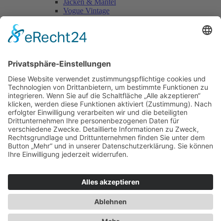
Jacken & Mäntel
Vogue Vintage
Herren
Kids
Accessoires
Einzelschnittmuster Burda
Tops
Kleider
Röcke & Hosen
Homewear
Jacken & Mäntel
Curvy
Herren
Kids
Burda Fantasy
Accessoires & Deko
NEU im Shop
SALE
Suchen
Suchen
Bitte mindestens 5 Buschstaben oder Zahlen eingeben!
Vertrag widerrufen