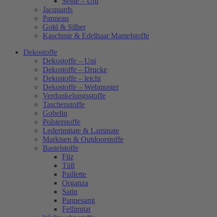
Seide – Uni
Jacquards
Panneau
Gold & Silber
Kaschmir & Edelhaar Mantelstoffe
Dekostoffe
Dekostoffe – Uni
Dekostoffe – Drucke
Dekostoffe – leicht
Dekostoffe – Webmuster
Verdunkelungsstoffe
Taschenstoffe
Gobelin
Polsterstoffe
Lederimitate & Laminate
Markisen & Outdoorstoffe
Bastelstoffe
Filz
Tüll
Paillette
Organza
Satin
Pannesamt
Fellimitat