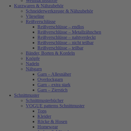
Weihnachtsstoffe
Kurzwaren & Nähzubehör
Schneiderwerkzeuge & Nähzubehör
Vlieseline
Reißverschlüsse
Reißverschlüsse – endlos
Reißverschlüsse – Metallzähnchen
Reißverschlüsse – nahtverdeckt
Reißverschlüsse – nicht teilbar
Reißverschlüsse – teilbar
Bänder, Borten & Kordeln
Knöpfe
Nadeln
Nähgarn
Garn – Allesnäher
Overlockgarn
Garn – extra stark
Garn – Zierstich
Schnittmuster
Schnittmusterbücher
VOGUE patterns Schnittmuster
Tops
Kleider
Röcke & Hosen
Homewear