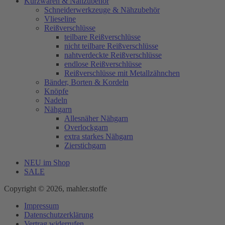
Kurzwaren & Nähzubehör
Schneiderwerkzeuge & Nähzubehör
Vlieseline
Reißverschlüsse
teilbare Reißverschlüsse
nicht teilbare Reißverschlüsse
nahtverdeckte Reißverschlüsse
endlose Reißverschlüsse
Reißverschlüsse mit Metallzähnchen
Bänder, Borten & Kordeln
Knöpfe
Nadeln
Nähgarn
Allesnäher Nähgarn
Overlockgarn
extra starkes Nähgarn
Zierstichgarn
NEU im Shop
SALE
Copyright © 2026, mahler.stoffe
Impressum
Datenschutzerklärung
Vertrag widerrufen