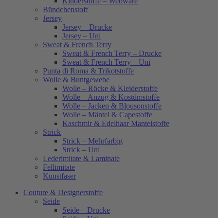
Kinderstoffe – Webware
Bündchenstoff
Jersey
Jersey – Drucke
Jersey – Uni
Sweat & French Terry
Sweat & French Terry – Drucke
Sweat & French Terry – Uni
Punta di Roma & Trikotstoffe
Wolle & Buntgewebe
Wolle – Röcke & Kleiderstoffe
Wolle – Anzug & Kostümstoffe
Wolle – Jacken & Blousonstoffe
Wolle – Mäntel & Capestoffe
Kaschmir & Edelhaar Mantelstoffe
Strick
Strick – Mehrfarbig
Strick – Uni
Lederimitate & Laminate
Fellimitate
Kunstfaser
Couture & Designerstoffe
Seide
Seide – Drucke