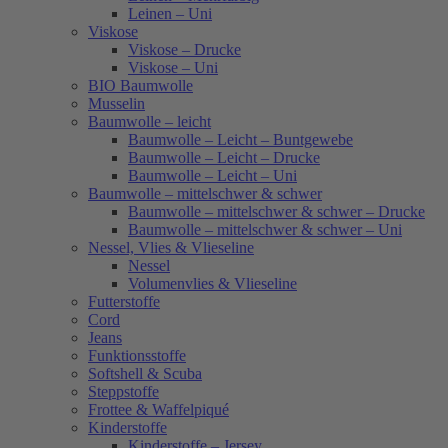
Leinen – Uni
Viskose
Viskose – Drucke
Viskose – Uni
BIO Baumwolle
Musselin
Baumwolle – leicht
Baumwolle – Leicht – Buntgewebe
Baumwolle – Leicht – Drucke
Baumwolle – Leicht – Uni
Baumwolle – mittelschwer & schwer
Baumwolle – mittelschwer & schwer – Drucke
Baumwolle – mittelschwer & schwer – Uni
Nessel, Vlies & Vlieseline
Nessel
Volumenvlies & Vlieseline
Futterstoffe
Cord
Jeans
Funktionsstoffe
Softshell & Scuba
Steppstoffe
Frottee & Waffelpiqué
Kinderstoffe
Kinderstoffe – Jersey