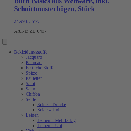
Buch Basics aus Webware, inkl.
Schnittmusterbögen, Stück
24,99
€
/
Stk.
Art.Nr.: ZB-0407
Bekleidungsstoffe
Jacquard
Panneau
Festliche Stoffe
Spitze
Pailletten
Samt
Satin
Chiffon
Seide
Seide – Drucke
Seide – Uni
Leinen
Leinen – Mehrfarbig
Leinen – Uni
Viskose