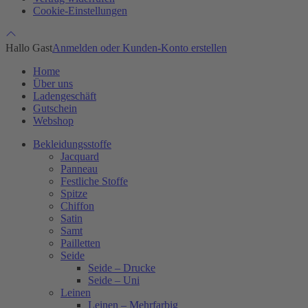
Cookie-Einstellungen
Hallo Gast
Anmelden oder Kunden-Konto erstellen
Home
Über uns
Ladengeschäft
Gutschein
Webshop
Bekleidungsstoffe
Jacquard
Panneau
Festliche Stoffe
Spitze
Chiffon
Satin
Samt
Pailletten
Seide
Seide – Drucke
Seide – Uni
Leinen
Leinen – Mehrfarbig