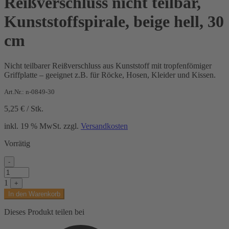
Reißverschluss nicht teilbar,
Kunststoffspirale, beige hell, 30
cm
Nicht teilbarer Reißverschluss aus Kunststoff mit tropfenfömiger
Griffplatte – geeignet z.B. für Röcke, Hosen, Kleider und Kissen.
Art.Nr.: n-0849-30
5,25
€
/
Stk.
inkl. 19 % MwSt.
zzgl.
Versandkosten
Vorrätig
-
Reißverschluss
nicht
1
+
teilbar,
In den Warenkorb
Kunststoffspirale,
beige
Dieses Produkt teilen bei
hell,
30