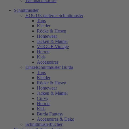
Weihnachtsstoffe
Schnittmuster
VOGUE patterns Schnittmuster
Tops
Kleider
Röcke & Hosen
Homewear
Jacken & Mäntel
VOGUE Vintage
Herren
Kids
Accessoires
Einzelschnittmuster Burda
Tops
Kleider
Röcke & Hosen
Homewear
Jacken & Mäntel
Curvy
Herren
Kids
Burda Fantasy
Accessoires & Deko
Schnittmusterbücher