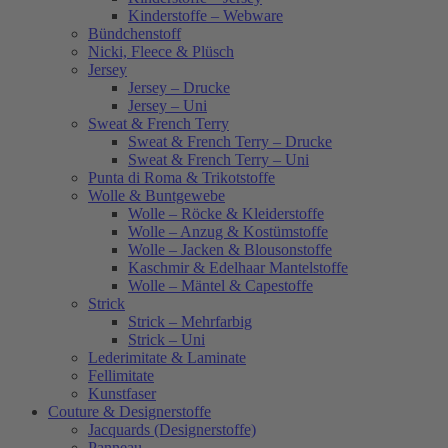
Kinderstoffe – Webware
Bündchenstoff
Nicki, Fleece & Plüsch
Jersey
Jersey – Drucke
Jersey – Uni
Sweat & French Terry
Sweat & French Terry – Drucke
Sweat & French Terry – Uni
Punta di Roma & Trikotstoffe
Wolle & Buntgewebe
Wolle – Röcke & Kleiderstoffe
Wolle – Anzug & Kostümstoffe
Wolle – Jacken & Blousonstoffe
Kaschmir & Edelhaar Mantelstoffe
Wolle – Mäntel & Capestoffe
Strick
Strick – Mehrfarbig
Strick – Uni
Lederimitate & Laminate
Fellimitate
Kunstfaser
Couture & Designerstoffe
Jacquards (Designerstoffe)
Panneau