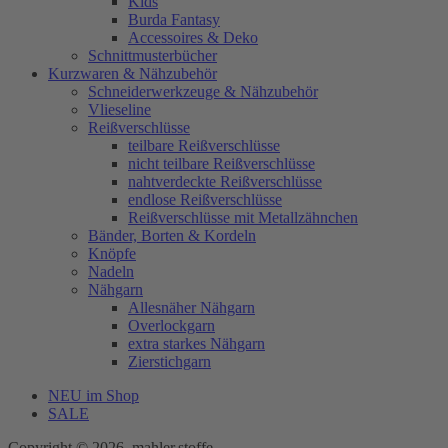
Kids
Burda Fantasy
Accessoires & Deko
Schnittmusterbücher
Kurzwaren & Nähzubehör
Schneiderwerkzeuge & Nähzubehör
Vlieseline
Reißverschlüsse
teilbare Reißverschlüsse
nicht teilbare Reißverschlüsse
nahtverdeckte Reißverschlüsse
endlose Reißverschlüsse
Reißverschlüsse mit Metallzähnchen
Bänder, Borten & Kordeln
Knöpfe
Nadeln
Nähgarn
Allesnäher Nähgarn
Overlockgarn
extra starkes Nähgarn
Zierstichgarn
NEU im Shop
SALE
Copyright © 2026, mahler.stoffe