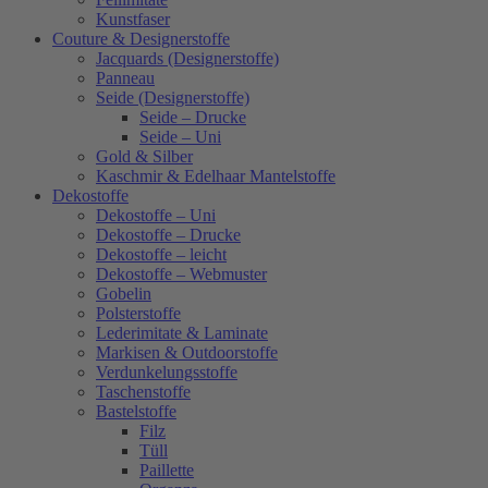
Kunstfaser
Couture & Designerstoffe
Jacquards (Designerstoffe)
Panneau
Seide (Designerstoffe)
Seide – Drucke
Seide – Uni
Gold & Silber
Kaschmir & Edelhaar Mantelstoffe
Dekostoffe
Dekostoffe – Uni
Dekostoffe – Drucke
Dekostoffe – leicht
Dekostoffe – Webmuster
Gobelin
Polsterstoffe
Lederimitate & Laminate
Markisen & Outdoorstoffe
Verdunkelungsstoffe
Taschenstoffe
Bastelstoffe
Filz
Tüll
Paillette