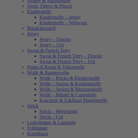
Frottee & Waffelpiqué
Nicki, Fleece & Plüsch
Kinderstoffe
Kinderstoffe – Jersey
Kinderstoffe – Webware
Bündchenstoff
Jersey
Jersey – Drucke
Jersey – Uni
Sweat & French Terry
Sweat & French Terry – Drucke
Sweat & French Terry – Uni
Punta di Roma & Trikotstoffe
Wolle & Buntgewebe
Wolle – Röcke & Kleiderstoffe
Wolle – Anzug & Kostümstoffe
Wolle – Jacken & Blousonstoffe
Wolle – Mäntel & Capestoffe
Kaschmir & Edelhaar Mantelstoffe
Strick
Strick – Mehrfarbig
Strick – Uni
Lederimitate & Laminate
Fellimitate
Kunstfaser