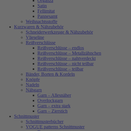
Organza
Satin
Fellimitat
Pannesamt
Weihnachtsstoffe
Kurzwaren & Nähzubehör
Schneiderwerkzeuge & Nähzubehör
Vlieseline
Reißverschlüsse
Reißverschlüsse – endlos
Reißverschlüsse – Metallzähnchen
Reißverschlüsse – nahtverdeckt
Reißverschlüsse – nicht teilbar
Reißverschlüsse – teilbar
Bänder, Borten & Kordeln
Knöpfe
Nadeln
Nähgarn
Garn – Allesnäher
Overlockgarn
Garn – extra stark
Garn – Zierstich
Schnittmuster
Schnittmusterbücher
VOGUE patterns Schnittmuster