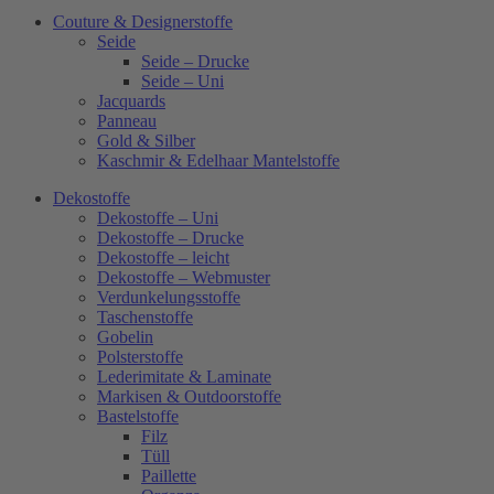
Couture & Designerstoffe
Seide
Seide – Drucke
Seide – Uni
Jacquards
Panneau
Gold & Silber
Kaschmir & Edelhaar Mantelstoffe
Dekostoffe
Dekostoffe – Uni
Dekostoffe – Drucke
Dekostoffe – leicht
Dekostoffe – Webmuster
Verdunkelungsstoffe
Taschenstoffe
Gobelin
Polsterstoffe
Lederimitate & Laminate
Markisen & Outdoorstoffe
Bastelstoffe
Filz
Tüll
Paillette