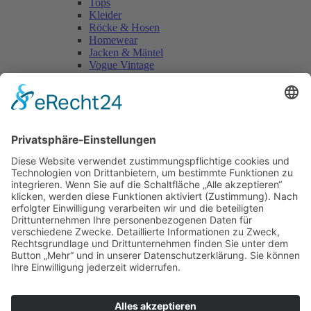
Tops
Kleider
Röcke & Hosen
Homewear
Jacken & Mäntel
Vogue Vintage
Herren
Kids
Accessoires
Einzelschnittmuster Burda
Tops
Kleider
Röcke & Hosen
Homewear
Jacken & Mäntel
Curvy
Herren
Kids
Burda Fantasy
Accessoires & Deko
NEU im Shop
SALE
Suchen
Suchen