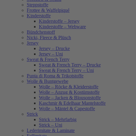
Steppstoffe
Frottee & Waffelpiqué
Kinderstoffe
Kinderstoffe – Jersey
Kinderstoffe – Webware
Bündchenstoff
Nicki, Fleece & Plüsch
Jersey
Jersey – Drucke
Jersey – Uni
Sweat & French Terry
Sweat & French Terry – Drucke
Sweat & French Terry – Uni
Punta di Roma & Trikotstoffe
Wolle & Buntgewebe
Wolle – Röcke & Kleiderstoffe
Wolle – Anzug & Kostümstoffe
Wolle – Jacken & Blousonstoffe
Kaschmir & Edelhaar Mantelstoffe
Wolle – Mäntel & Capestoffe
Strick
Strick – Mehrfarbig
Strick – Uni
Lederimitate & Laminate
Fellimitate