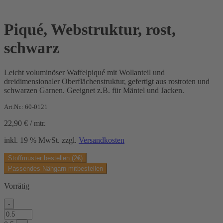
Piqué, Webstruktur, rost,
schwarz
Leicht voluminöser Waffelpiqué mit Wollanteil und
dreidimensionaler Oberflächenstruktur, gefertigt aus rostroten und
schwarzen Garnen. Geeignet z.B. für Mäntel und Jacken.
Art.Nr.: 60-0121
22,90
€
/
mtr.
inkl. 19 % MwSt.
zzgl.
Versandkosten
Stoffmuster bestellen (2€)
Passendes Nähgarn mitbestellen
Vorrätig
-
Piqué,
Webstruktur,