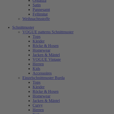
Organza
Satin
Pannesamt
Fellimitat
Weihnachtsstoffe
Schnittmuster
VOGUE patterns Schnittmuster
Tops
Kleider
Röcke & Hosen
Homewear
Jacken & Mäntel
VOGUE Vintage
Herren
Kids
Accessoires
Einzelschnittmuster Burda
Tops
Kleider
Röcke & Hosen
Homewear
Jacken & Mäntel
Curvy
Herren