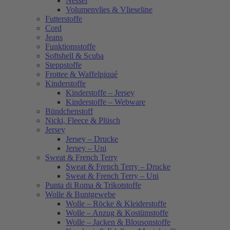
Nessel
Volumenvlies & Vlieseline
Futterstoffe
Cord
Jeans
Funktionsstoffe
Softshell & Scuba
Steppstoffe
Frottee & Waffelpiqué
Kinderstoffe
Kinderstoffe – Jersey
Kinderstoffe – Webware
Bündchenstoff
Nicki, Fleece & Plüsch
Jersey
Jersey – Drucke
Jersey – Uni
Sweat & French Terry
Sweat & French Terry – Drucke
Sweat & French Terry – Uni
Punta di Roma & Trikotstoffe
Wolle & Buntgewebe
Wolle – Röcke & Kleiderstoffe
Wolle – Anzug & Kostümstoffe
Wolle – Jacken & Blousonstoffe