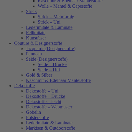
Kaschmir & Edelhaar Mantelstoffe
Wolle – Mäntel & Capestoffe
Strick
Strick – Mehrfarbig
Strick – Uni
Lederimitate & Laminate
Fellimitate
Kunstfaser
Couture & Designerstoffe
Jacquards (Designerstoffe)
Panneau
Seide (Designerstoffe)
Seide – Drucke
Seide – Uni
Gold & Silber
Kaschmir & Edelhaar Mantelstoffe
Dekostoffe
Dekostoffe – Uni
Dekostoffe – Drucke
Dekostoffe – leicht
Dekostoffe – Webmuster
Gobelin
Polsterstoffe
Lederimitate & Laminate
Markisen & Outdoorstoffe