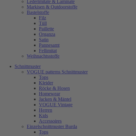
Lederimitate & Laminate
Markisen & Outdoorstoffe
Bastelstoffe
Filz
Tüll
Paillette
Organza
Satin
Pannesamt
Fellimitat
Weihnachtsstoffe
Schnittmuster
VOGUE patterns Schnittmuster
Tops
Kleider
Röcke & Hosen
Homewear
Jacken & Mäntel
VOGUE Vintage
Herren
Kids
Accessoires
Einzelschnittmuster Burda
Tops