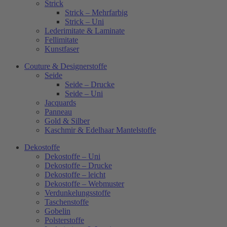
Strick
Strick – Mehrfarbig
Strick – Uni
Lederimitate & Laminate
Fellimitate
Kunstfaser
Couture & Designerstoffe
Seide
Seide – Drucke
Seide – Uni
Jacquards
Panneau
Gold & Silber
Kaschmir & Edelhaar Mantelstoffe
Dekostoffe
Dekostoffe – Uni
Dekostoffe – Drucke
Dekostoffe – leicht
Dekostoffe – Webmuster
Verdunkelungsstoffe
Taschenstoffe
Gobelin
Polsterstoffe