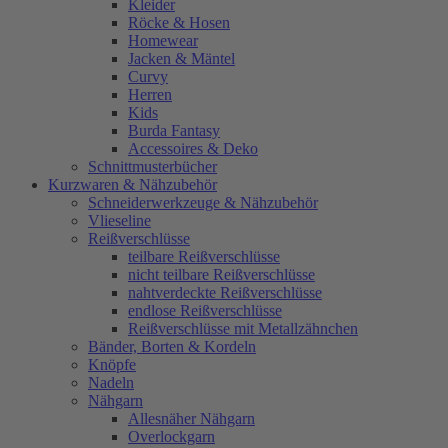
Kleider
Röcke & Hosen
Homewear
Jacken & Mäntel
Curvy
Herren
Kids
Burda Fantasy
Accessoires & Deko
Schnittmusterbücher
Kurzwaren & Nähzubehör
Schneiderwerkzeuge & Nähzubehör
Vlieseline
Reißverschlüsse
teilbare Reißverschlüsse
nicht teilbare Reißverschlüsse
nahtverdeckte Reißverschlüsse
endlose Reißverschlüsse
Reißverschlüsse mit Metallzähnchen
Bänder, Borten & Kordeln
Knöpfe
Nadeln
Nähgarn
Allesnäher Nähgarn
Overlockgarn