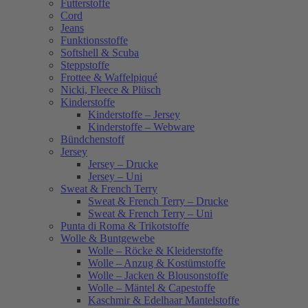
Futterstoffe
Cord
Jeans
Funktionsstoffe
Softshell & Scuba
Steppstoffe
Frottee & Waffelpiqué
Nicki, Fleece & Plüsch
Kinderstoffe
Kinderstoffe – Jersey
Kinderstoffe – Webware
Bündchenstoff
Jersey
Jersey – Drucke
Jersey – Uni
Sweat & French Terry
Sweat & French Terry – Drucke
Sweat & French Terry – Uni
Punta di Roma & Trikotstoffe
Wolle & Buntgewebe
Wolle – Röcke & Kleiderstoffe
Wolle – Anzug & Kostümstoffe
Wolle – Jacken & Blousonstoffe
Wolle – Mäntel & Capestoffe
Kaschmir & Edelhaar Mantelstoffe