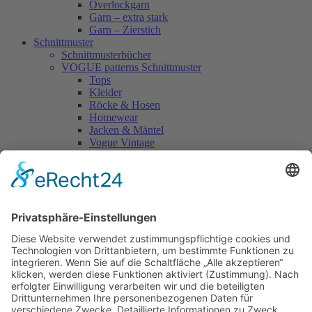
Overlockgarn
Garn – extra stark
Garn – Zierstich
Schnittmuster
Schnittmusterbücher
VOGUE patterns Schnittmuster
Tops
Kleider
Röcke & Hosen
Homewear
Jacken & Mäntel
Vogue Vintage
Herren
Kids
Accessoires
Einzelschnittmuster Burda
Tops
Kleider
Röcke & Hosen
Homewear
Jacken & Mäntel
Curvy
Herren
Kids
Burda Fantasy