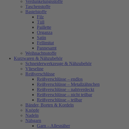
Verdunkelungsstoffe
Taschenstoffe
Bastelstoffe
Filz
Tüll
Paillette
Organza
Satin
Fellimitat
Pannesamt
Weihnachtsstoffe
Kurzwaren & Nähzubehör
Schneiderwerkzeuge & Nähzubehör
Vlieseline
Reißverschlüsse
Reißverschlüsse – endlos
Reißverschlüsse – Metallzähnchen
Reißverschlüsse – nahtverdeckt
Reißverschlüsse – nicht teilbar
Reißverschlüsse – teilbar
Bänder, Borten & Kordeln
Knöpfe
Nadeln
Nähgarn
Garn – Allesnäher