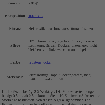
Gewicht
220 g/qm
Komposition
100% CO
Einsatz
Heimtextilen zur Innenausstattung, Taschen
30° Schonwäsche, bügeln 2 Punkte, chemische
Pflege
Reinigung, für den Trockner ungeeignet, nicht
bleichen, von links waschen und bügeln
Farbe
grüntöne, ocker
leicht körnige Haptik, locker gewebt, matt,
Merkmale
mittlerer Stand und Fall
Die Lieferzeit beträgt 2-5 Werktage. Die Mindestbestellmenge
beträgt 0,5 m - ab 0,5 m können Sie in 10-Zentimeter-Schritten die
Stofflänge bestimmen. Von dieser Regel ausgenommen sind
Panneau Stoffe - hier handelt es sich um ein abgeschlossenes