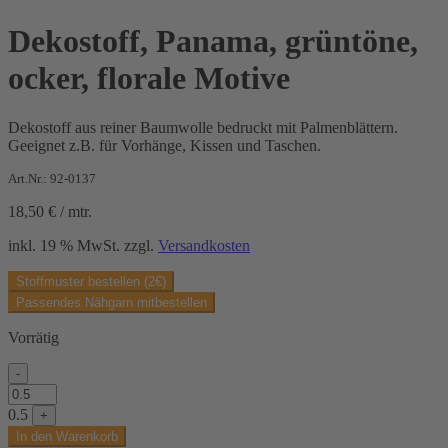
Dekostoff, Panama, grüntöne,
ocker, florale Motive
Dekostoff aus reiner Baumwolle bedruckt mit Palmenblättern.
Geeignet z.B. für Vorhänge, Kissen und Taschen.
Art.Nr.: 92-0137
18,50
€
/
mtr.
inkl. 19 % MwSt.
zzgl.
Versandkosten
Stoffmuster bestellen (2€)
Passendes Nähgarn mitbestellen
Vorrätig
-
Dekostoff,
Panama,
0.5
+
grüntöne,
In den Warenkorb
ocker,