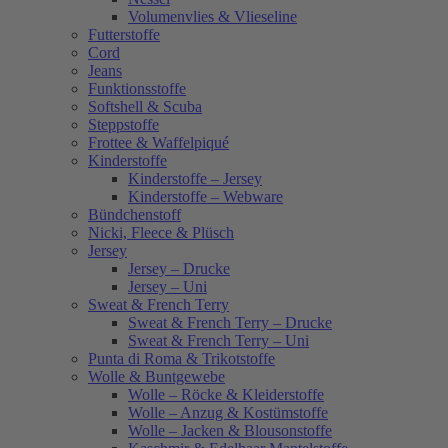
Volumenvlies & Vlieseline
Futterstoffe
Cord
Jeans
Funktionsstoffe
Softshell & Scuba
Steppstoffe
Frottee & Waffelpiqué
Kinderstoffe
Kinderstoffe – Jersey
Kinderstoffe – Webware
Bündchenstoff
Nicki, Fleece & Plüsch
Jersey
Jersey – Drucke
Jersey – Uni
Sweat & French Terry
Sweat & French Terry – Drucke
Sweat & French Terry – Uni
Punta di Roma & Trikotstoffe
Wolle & Buntgewebe
Wolle – Röcke & Kleiderstoffe
Wolle – Anzug & Kostümstoffe
Wolle – Jacken & Blousonstoffe