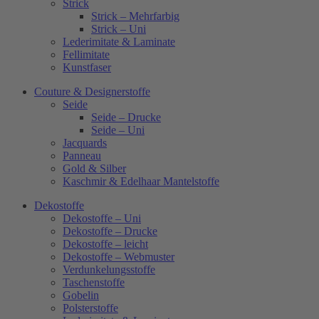
Strick
Strick – Mehrfarbig
Strick – Uni
Lederimitate & Laminate
Fellimitate
Kunstfaser
Couture & Designerstoffe
Seide
Seide – Drucke
Seide – Uni
Jacquards
Panneau
Gold & Silber
Kaschmir & Edelhaar Mantelstoffe
Dekostoffe
Dekostoffe – Uni
Dekostoffe – Drucke
Dekostoffe – leicht
Dekostoffe – Webmuster
Verdunkelungsstoffe
Taschenstoffe
Gobelin
Polsterstoffe