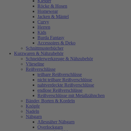
Kleider
Röcke & Hosen
Homewear
Jacken & Mäntel
Curvy
Herren
Kids
Burda Fantasy
Accessoires & Deko
Schnittmusterbücher
Kurzwaren & Nähzubehör
Schneiderwerkzeuge & Nähzubehör
Vlieseline
Reißverschlüsse
teilbare Reißverschlüsse
nicht teilbare Reißverschlüsse
nahtverdeckte Reißverschlüsse
endlose Reißverschlüsse
Reißverschlüsse mit Metallzähnchen
Bänder, Borten & Kordeln
Knöpfe
Nadeln
Nähgarn
Allesnäher Nähgarn
Overlockgarn