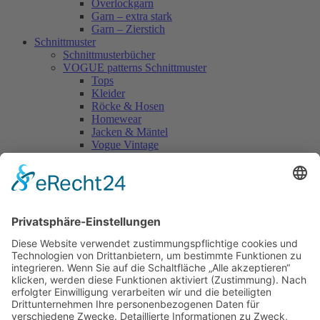
Overlockgarn
Garn – extra stark
Garn – Zierstich
Schnittmuster
Schnittmusterbücher
VOGUE patterns Schnittmuster
Tops
Kleider
Röcke & Hosen
Homewear
Jacken & Mäntel
Vogue Vintage
Herren
Kids
Accessoires
Einzelschnittmuster Burda
Tops
Kleider
Röcke & Hosen
Homewear
Jacken & Mäntel
Curvy
Herren
Kids
Burda Fantasy