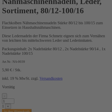
Nähmaschinennadeln, Leder,
Sortiment, 80/12-100/16
Flachkolben Nähmaschinennadeln Stärke 80/12 bis 100/15 zum
Einsetzen in Haushaltsnähmaschinen.
Diese Ledernadeln der Firma Schmetz eignen sich zum Vernähen
von leichten bis mittelschweren Leder und Lederimitaten.
Packungsinhalt: 2x Nadelstärke 80/12 , 2x Nadelstärke 90/14 , 1x
Nadelstärke 100/15
Art.Nr.: NA-0039
5,90
€
/
Stk.
inkl. 19 % MwSt.
zzgl.
Versandkosten
Vorrätig
-
Nähmaschinennadeln,
Leder,
1
+
Sortiment,
In den Warenkorb