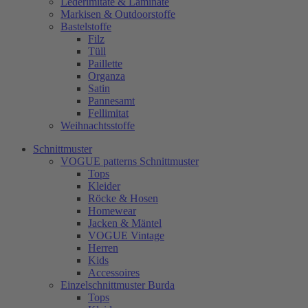
Lederimitate & Laminate
Markisen & Outdoorstoffe
Bastelstoffe
Filz
Tüll
Paillette
Organza
Satin
Pannesamt
Fellimitat
Weihnachtsstoffe
Schnittmuster
VOGUE patterns Schnittmuster
Tops
Kleider
Röcke & Hosen
Homewear
Jacken & Mäntel
VOGUE Vintage
Herren
Kids
Accessoires
Einzelschnittmuster Burda
Tops