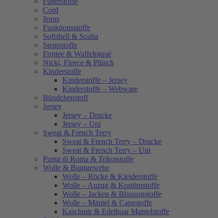
Futterstoffe
Cord
Jeans
Funktionsstoffe
Softshell & Scuba
Steppstoffe
Frottee & Waffelpiqué
Nicki, Fleece & Plüsch
Kinderstoffe
Kinderstoffe – Jersey
Kinderstoffe – Webware
Bündchenstoff
Jersey
Jersey – Drucke
Jersey – Uni
Sweat & French Terry
Sweat & French Terry – Drucke
Sweat & French Terry – Uni
Punta di Roma & Trikotstoffe
Wolle & Buntgewebe
Wolle – Röcke & Kleiderstoffe
Wolle – Anzug & Kostümstoffe
Wolle – Jacken & Blousonstoffe
Wolle – Mäntel & Capestoffe
Kaschmir & Edelhaar Mantelstoffe