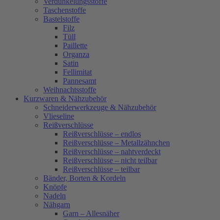
Verdunkelungsstoffe
Taschenstoffe
Bastelstoffe
Filz
Tüll
Paillette
Organza
Satin
Fellimitat
Pannesamt
Weihnachtsstoffe
Kurzwaren & Nähzubehör
Schneiderwerkzeuge & Nähzubehör
Vlieseline
Reißverschlüsse
Reißverschlüsse – endlos
Reißverschlüsse – Metallzähnchen
Reißverschlüsse – nahtverdeckt
Reißverschlüsse – nicht teilbar
Reißverschlüsse – teilbar
Bänder, Borten & Kordeln
Knöpfe
Nadeln
Nähgarn
Garn – Allesnäher