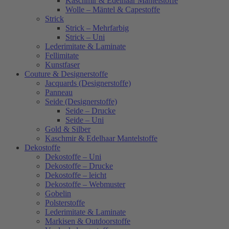
Kaschmir & Edelhaar Mantelstoffe
Wolle – Mäntel & Capestoffe
Strick
Strick – Mehrfarbig
Strick – Uni
Lederimitate & Laminate
Fellimitate
Kunstfaser
Couture & Designerstoffe
Jacquards (Designerstoffe)
Panneau
Seide (Designerstoffe)
Seide – Drucke
Seide – Uni
Gold & Silber
Kaschmir & Edelhaar Mantelstoffe
Dekostoffe
Dekostoffe – Uni
Dekostoffe – Drucke
Dekostoffe – leicht
Dekostoffe – Webmuster
Gobelin
Polsterstoffe
Lederimitate & Laminate
Markisen & Outdoorstoffe