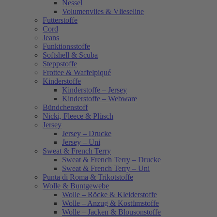
Nessel
Volumenvlies & Vlieseline
Futterstoffe
Cord
Jeans
Funktionsstoffe
Softshell & Scuba
Steppstoffe
Frottee & Waffelpiqué
Kinderstoffe
Kinderstoffe – Jersey
Kinderstoffe – Webware
Bündchenstoff
Nicki, Fleece & Plüsch
Jersey
Jersey – Drucke
Jersey – Uni
Sweat & French Terry
Sweat & French Terry – Drucke
Sweat & French Terry – Uni
Punta di Roma & Trikotstoffe
Wolle & Buntgewebe
Wolle – Röcke & Kleiderstoffe
Wolle – Anzug & Kostümstoffe
Wolle – Jacken & Blousonstoffe