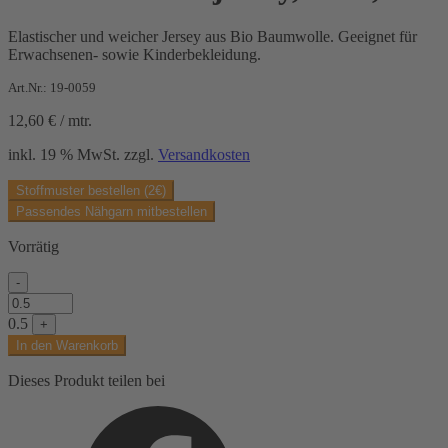
Elastischer und weicher Jersey aus Bio Baumwolle. Geeignet für
Erwachsenen- sowie Kinderbekleidung.
Art.Nr.: 19-0059
12,60
€
/
mtr.
inkl. 19 % MwSt.
zzgl.
Versandkosten
Stoffmuster bestellen (2€)
Passendes Nähgarn mitbestellen
Vorrätig
-
BIO
Baumwolljersey,
0.5
+
weiß,
In den Warenkorb
uni
Menge
Dieses Produkt teilen bei