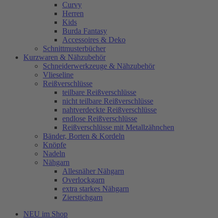
Curvy
Herren
Kids
Burda Fantasy
Accessoires & Deko
Schnittmusterbücher
Kurzwaren & Nähzubehör
Schneiderwerkzeuge & Nähzubehör
Vlieseline
Reißverschlüsse
teilbare Reißverschlüsse
nicht teilbare Reißverschlüsse
nahtverdeckte Reißverschlüsse
endlose Reißverschlüsse
Reißverschlüsse mit Metallzähnchen
Bänder, Borten & Kordeln
Knöpfe
Nadeln
Nähgarn
Allesnäher Nähgarn
Overlockgarn
extra starkes Nähgarn
Zierstichgarn
NEU im Shop