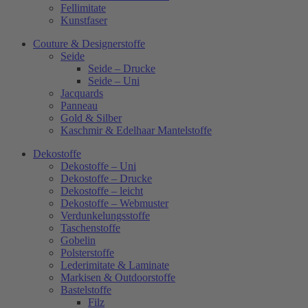
Fellimitate
Kunstfaser
Couture & Designerstoffe
Seide
Seide – Drucke
Seide – Uni
Jacquards
Panneau
Gold & Silber
Kaschmir & Edelhaar Mantelstoffe
Dekostoffe
Dekostoffe – Uni
Dekostoffe – Drucke
Dekostoffe – leicht
Dekostoffe – Webmuster
Verdunkelungsstoffe
Taschenstoffe
Gobelin
Polsterstoffe
Lederimitate & Laminate
Markisen & Outdoorstoffe
Bastelstoffe
Filz