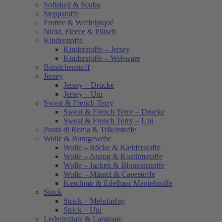
Softshell & Scuba
Steppstoffe
Frottee & Waffelpiqué
Nicki, Fleece & Plüsch
Kinderstoffe
Kinderstoffe – Jersey
Kinderstoffe – Webware
Bündchenstoff
Jersey
Jersey – Drucke
Jersey – Uni
Sweat & French Terry
Sweat & French Terry – Drucke
Sweat & French Terry – Uni
Punta di Roma & Trikotstoffe
Wolle & Buntgewebe
Wolle – Röcke & Kleiderstoffe
Wolle – Anzug & Kostümstoffe
Wolle – Jacken & Blousonstoffe
Wolle – Mäntel & Capestoffe
Kaschmir & Edelhaar Mantelstoffe
Strick
Strick – Mehrfarbig
Strick – Uni
Lederimitate & Laminate