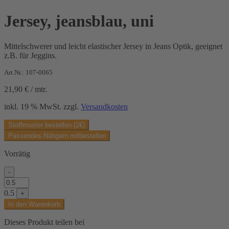
Jersey, jeansblau, uni
Mittelschwerer und leicht elastischer Jersey in Jeans Optik, geeignet
z.B. für Jeggins.
Art.Nr.: 107-0065
21,90
€
/
mtr.
inkl. 19 % MwSt.
zzgl.
Versandkosten
Stoffmuster bestellen (2€)
Passendes Nähgarn mitbestellen
Vorrätig
-
Jersey,
jeansblau,
0.5
+
uni
In den Warenkorb
Menge
Dieses Produkt teilen bei