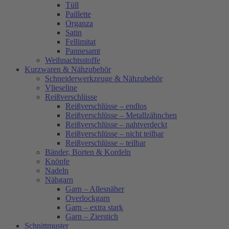
Tüll
Paillette
Organza
Satin
Fellimitat
Pannesamt
Weihnachtsstoffe
Kurzwaren & Nähzubehör
Schneiderwerkzeuge & Nähzubehör
Vlieseline
Reißverschlüsse
Reißverschlüsse – endlos
Reißverschlüsse – Metallzähnchen
Reißverschlüsse – nahtverdeckt
Reißverschlüsse – nicht teilbar
Reißverschlüsse – teilbar
Bänder, Borten & Kordeln
Knöpfe
Nadeln
Nähgarn
Garn – Allesnäher
Overlockgarn
Garn – extra stark
Garn – Zierstich
Schnittmuster