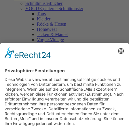
Schnittmusterbücher
VOGUE patterns Schnittmuster
Tops
Kleider
Röcke & Hosen
Homewear
Jacken & Mäntel
Vogue Vintage
Herren
Kids
Accessoires
Einzelschnittmuster Burda
Tops
Kleider
Röcke & Hosen
Homewear
Jacken & Mäntel
Curvy
Herren
Kids
Burda Fantasy
Accessoires & Deko
NEU im Shop
SALE