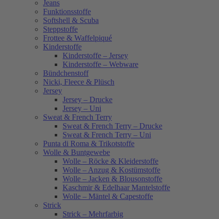
Jeans
Funktionsstoffe
Softshell & Scuba
Steppstoffe
Frottee & Waffelpiqué
Kinderstoffe
Kinderstoffe – Jersey
Kinderstoffe – Webware
Bündchenstoff
Nicki, Fleece & Plüsch
Jersey
Jersey – Drucke
Jersey – Uni
Sweat & French Terry
Sweat & French Terry – Drucke
Sweat & French Terry – Uni
Punta di Roma & Trikotstoffe
Wolle & Buntgewebe
Wolle – Röcke & Kleiderstoffe
Wolle – Anzug & Kostümstoffe
Wolle – Jacken & Blousonstoffe
Kaschmir & Edelhaar Mantelstoffe
Wolle – Mäntel & Capestoffe
Strick
Strick – Mehrfarbig