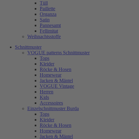
Tüll
Paillette
Organza
Satin
Pannesamt
Fellimitat
Weihnachtsstoffe
Schnittmuster
VOGUE patterns Schnittmuster
Tops
Kleider
Röcke & Hosen
Homewear
Jacken & Mäntel
VOGUE Vintage
Herren
Kids
Accessoires
Einzelschnittmuster Burda
Tops
Kleider
Röcke & Hosen
Homewear
Jacken & Mäntel