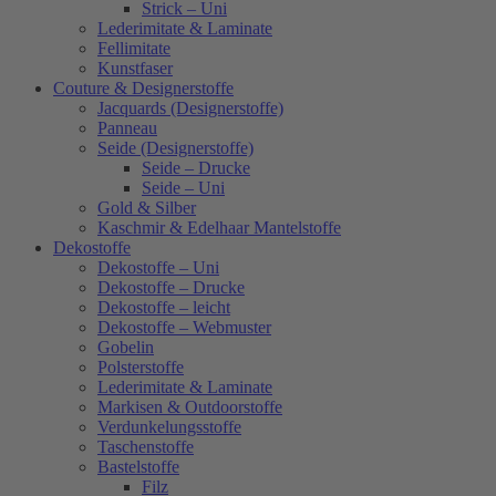
Strick – Uni
Lederimitate & Laminate
Fellimitate
Kunstfaser
Couture & Designerstoffe
Jacquards (Designerstoffe)
Panneau
Seide (Designerstoffe)
Seide – Drucke
Seide – Uni
Gold & Silber
Kaschmir & Edelhaar Mantelstoffe
Dekostoffe
Dekostoffe – Uni
Dekostoffe – Drucke
Dekostoffe – leicht
Dekostoffe – Webmuster
Gobelin
Polsterstoffe
Lederimitate & Laminate
Markisen & Outdoorstoffe
Verdunkelungsstoffe
Taschenstoffe
Bastelstoffe
Filz