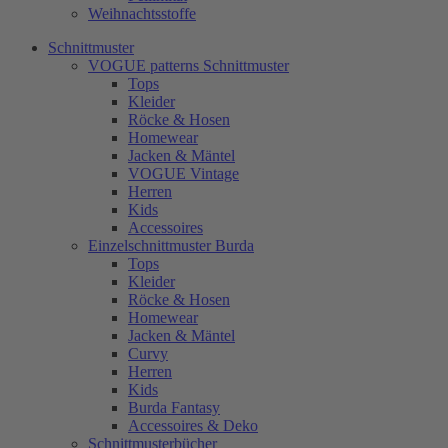
Weihnachtsstoffe
Schnittmuster
VOGUE patterns Schnittmuster
Tops
Kleider
Röcke & Hosen
Homewear
Jacken & Mäntel
VOGUE Vintage
Herren
Kids
Accessoires
Einzelschnittmuster Burda
Tops
Kleider
Röcke & Hosen
Homewear
Jacken & Mäntel
Curvy
Herren
Kids
Burda Fantasy
Accessoires & Deko
Schnittmusterbücher