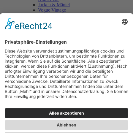
Jacken & Mäntel
Vogue Vintage
Herren
Kids
Accessoires
Einzelschnittmuster Burda
Tops
Kleider
Röcke & Hosen
Homewear
Jacken & Mäntel
Curvy
Herren
Kids
Burda Fantasy
Accessoires & Deko
NEU im Shop
SALE
Suchen
Suchen
Bitte mindestens 5 Buschstaben oder Zahlen eingeben!
Vertrag widerrufen