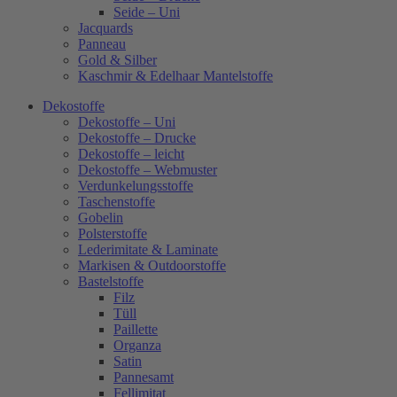
Seide – Uni
Jacquards
Panneau
Gold & Silber
Kaschmir & Edelhaar Mantelstoffe
Dekostoffe
Dekostoffe – Uni
Dekostoffe – Drucke
Dekostoffe – leicht
Dekostoffe – Webmuster
Verdunkelungsstoffe
Taschenstoffe
Gobelin
Polsterstoffe
Lederimitate & Laminate
Markisen & Outdoorstoffe
Bastelstoffe
Filz
Tüll
Paillette
Organza
Satin
Pannesamt
Fellimitat