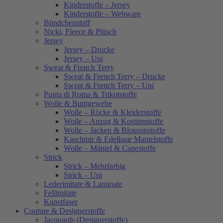
Kinderstoffe – Jersey
Kinderstoffe – Webware
Bündchenstoff
Nicki, Fleece & Plüsch
Jersey
Jersey – Drucke
Jersey – Uni
Sweat & French Terry
Sweat & French Terry – Drucke
Sweat & French Terry – Uni
Punta di Roma & Trikotstoffe
Wolle & Buntgewebe
Wolle – Röcke & Kleiderstoffe
Wolle – Anzug & Kostümstoffe
Wolle – Jacken & Blousonstoffe
Kaschmir & Edelhaar Mantelstoffe
Wolle – Mäntel & Capestoffe
Strick
Strick – Mehrfarbig
Strick – Uni
Lederimitate & Laminate
Fellimitate
Kunstfaser
Couture & Designerstoffe
Jacquards (Designerstoffe)