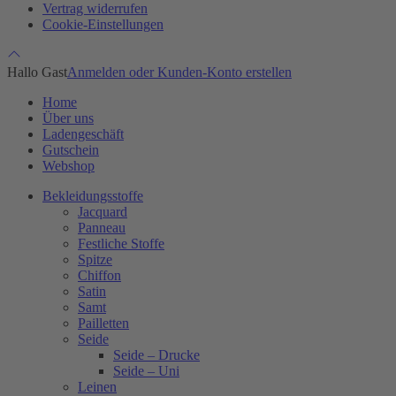
Vertrag widerrufen
Cookie-Einstellungen
Hallo Gast
Anmelden oder Kunden-Konto erstellen
Home
Über uns
Ladengeschäft
Gutschein
Webshop
Bekleidungsstoffe
Jacquard
Panneau
Festliche Stoffe
Spitze
Chiffon
Satin
Samt
Pailletten
Seide
Seide – Drucke
Seide – Uni
Leinen