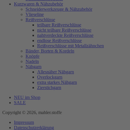
Kurzwaren & Nähzubehör
Schneiderwerkzeuge & Nähzubehör
Vlieseline
Reißverschlüsse
teilbare Reißverschlüsse
nicht teilbare Reißverschlüsse
nahtverdeckte Reißverschlüsse
endlose Reißverschlüsse
Reißverschlüsse mit Metallzähnchen
Bänder, Borten & Kordeln
Knöpfe
Nadeln
Nähgarn
Allesnäher Nähgarn
Overlockgarn
extra starkes Nähgarn
Zierstichgarn
NEU im Shop
SALE
Copyright © 2026, mahler.stoffe
Impressum
Datenschutzerklärung