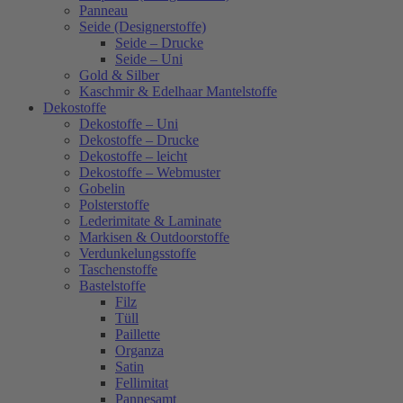
Panneau
Seide (Designerstoffe)
Seide – Drucke
Seide – Uni
Gold & Silber
Kaschmir & Edelhaar Mantelstoffe
Dekostoffe
Dekostoffe – Uni
Dekostoffe – Drucke
Dekostoffe – leicht
Dekostoffe – Webmuster
Gobelin
Polsterstoffe
Lederimitate & Laminate
Markisen & Outdoorstoffe
Verdunkelungsstoffe
Taschenstoffe
Bastelstoffe
Filz
Tüll
Paillette
Organza
Satin
Fellimitat
Pannesamt