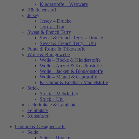
Kinderstoffe – Webware
Bündchenstoff
Jersey
Jersey – Drucke
Jersey – Uni
Sweat & French Terry
Sweat & French Terry – Drucke
Sweat & French Terry – Uni
Punta di Roma & Trikotstoffe
Wolle & Buntgewebe
Wolle – Röcke & Kleiderstoffe
Wolle – Anzug & Kostümstoffe
Wolle – Jacken & Blousonstoffe
Wolle – Mäntel & Capestoffe
Kaschmir & Edelhaar Mantelstoffe
Strick
Strick – Mehrfarbig
Strick – Uni
Lederimitate & Laminate
Fellimitate
Kunstfaser
Couture & Designerstoffe
Seide
Seide – Drucke