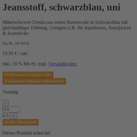
Jeansstoff, schwarzblau, uni
Mittelschwerer Denim aus reiner Baumwolle in Schwarzblau mit
gleichmäßiger Färbung. Geeignet z.B. für Jeanshosen, Jeansjacken
& Jeansröcke.
Art.Nr.: 06-0010
19,95
€
/
mtr.
inkl. 19 % MwSt.
zzgl.
Versandkosten
Stoffmuster bestellen (2€)
Passendes Nähgarn mitbestellen
Vorrätig
-
Jeansstoff,
schwarzblau,
0.5
+
uni
In den Warenkorb
Menge
Dieses Produkt teilen bei