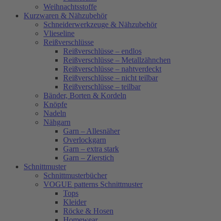
Weihnachtsstoffe
Kurzwaren & Nähzubehör
Schneiderwerkzeuge & Nähzubehör
Vlieseline
Reißverschlüsse
Reißverschlüsse – endlos
Reißverschlüsse – Metallzähnchen
Reißverschlüsse – nahtverdeckt
Reißverschlüsse – nicht teilbar
Reißverschlüsse – teilbar
Bänder, Borten & Kordeln
Knöpfe
Nadeln
Nähgarn
Garn – Allesnäher
Overlockgarn
Garn – extra stark
Garn – Zierstich
Schnittmuster
Schnittmusterbücher
VOGUE patterns Schnittmuster
Tops
Kleider
Röcke & Hosen
Homewear