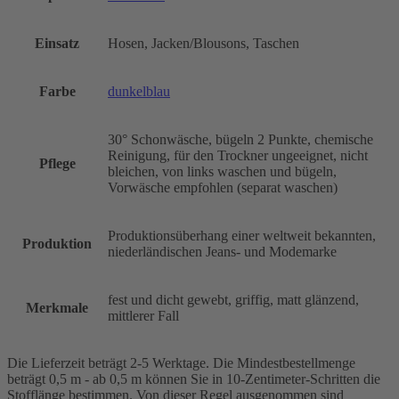
Einsatz
Hosen, Jacken/Blousons, Taschen
Farbe
dunkelblau
30° Schonwäsche, bügeln 2 Punkte, chemische
Reinigung, für den Trockner ungeeignet, nicht
Pflege
bleichen, von links waschen und bügeln,
Vorwäsche empfohlen (separat waschen)
Produktionsüberhang einer weltweit bekannten,
Produktion
niederländischen Jeans- und Modemarke
fest und dicht gewebt, griffig, matt glänzend,
Merkmale
mittlerer Fall
Die Lieferzeit beträgt 2-5 Werktage. Die Mindestbestellmenge
beträgt 0,5 m - ab 0,5 m können Sie in 10-Zentimeter-Schritten die
Stofflänge bestimmen. Von dieser Regel ausgenommen sind