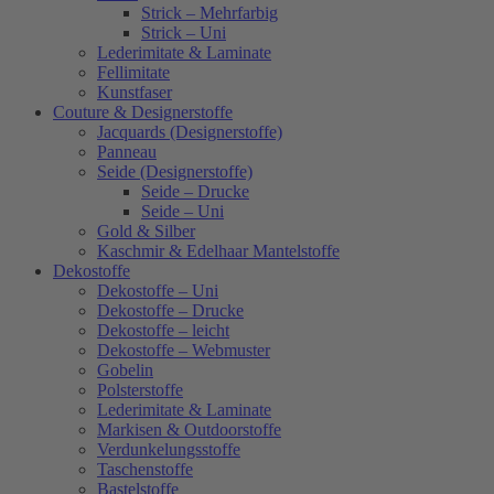
Strick – Mehrfarbig
Strick – Uni
Lederimitate & Laminate
Fellimitate
Kunstfaser
Couture & Designerstoffe
Jacquards (Designerstoffe)
Panneau
Seide (Designerstoffe)
Seide – Drucke
Seide – Uni
Gold & Silber
Kaschmir & Edelhaar Mantelstoffe
Dekostoffe
Dekostoffe – Uni
Dekostoffe – Drucke
Dekostoffe – leicht
Dekostoffe – Webmuster
Gobelin
Polsterstoffe
Lederimitate & Laminate
Markisen & Outdoorstoffe
Verdunkelungsstoffe
Taschenstoffe
Bastelstoffe