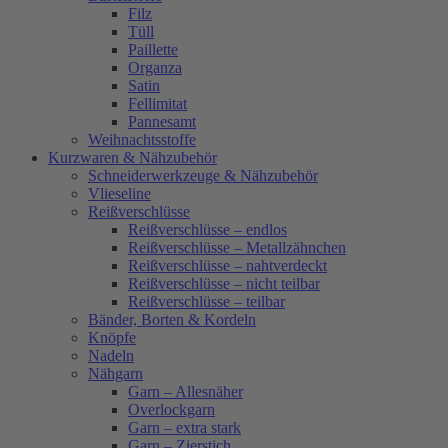
Filz
Tüll
Paillette
Organza
Satin
Fellimitat
Pannesamt
Weihnachtsstoffe
Kurzwaren & Nähzubehör
Schneiderwerkzeuge & Nähzubehör
Vlieseline
Reißverschlüsse
Reißverschlüsse – endlos
Reißverschlüsse – Metallzähnchen
Reißverschlüsse – nahtverdeckt
Reißverschlüsse – nicht teilbar
Reißverschlüsse – teilbar
Bänder, Borten & Kordeln
Knöpfe
Nadeln
Nähgarn
Garn – Allesnäher
Overlockgarn
Garn – extra stark
Garn – Zierstich