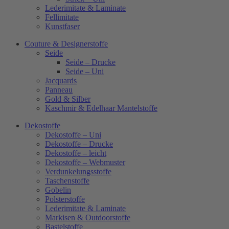
Lederimitate & Laminate
Fellimitate
Kunstfaser
Couture & Designerstoffe
Seide
Seide – Drucke
Seide – Uni
Jacquards
Panneau
Gold & Silber
Kaschmir & Edelhaar Mantelstoffe
Dekostoffe
Dekostoffe – Uni
Dekostoffe – Drucke
Dekostoffe – leicht
Dekostoffe – Webmuster
Verdunkelungsstoffe
Taschenstoffe
Gobelin
Polsterstoffe
Lederimitate & Laminate
Markisen & Outdoorstoffe
Bastelstoffe