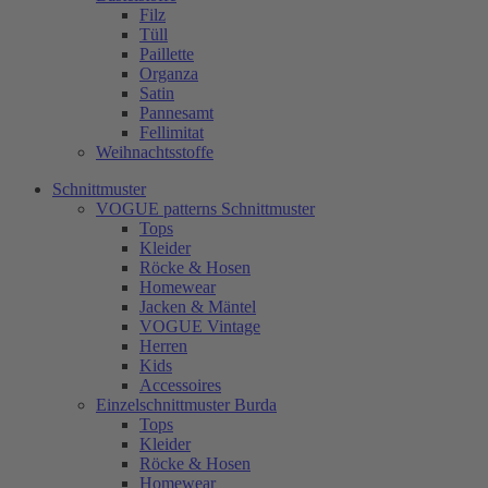
Filz
Tüll
Paillette
Organza
Satin
Pannesamt
Fellimitat
Weihnachtsstoffe
Schnittmuster
VOGUE patterns Schnittmuster
Tops
Kleider
Röcke & Hosen
Homewear
Jacken & Mäntel
VOGUE Vintage
Herren
Kids
Accessoires
Einzelschnittmuster Burda
Tops
Kleider
Röcke & Hosen
Homewear