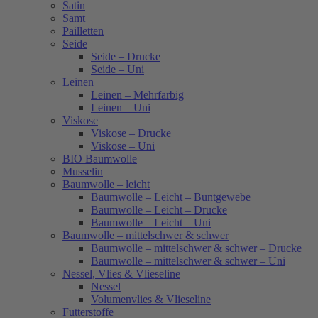
Satin
Samt
Pailletten
Seide
Seide – Drucke
Seide – Uni
Leinen
Leinen – Mehrfarbig
Leinen – Uni
Viskose
Viskose – Drucke
Viskose – Uni
BIO Baumwolle
Musselin
Baumwolle – leicht
Baumwolle – Leicht – Buntgewebe
Baumwolle – Leicht – Drucke
Baumwolle – Leicht – Uni
Baumwolle – mittelschwer & schwer
Baumwolle – mittelschwer & schwer – Drucke
Baumwolle – mittelschwer & schwer – Uni
Nessel, Vlies & Vlieseline
Nessel
Volumenvlies & Vlieseline
Futterstoffe