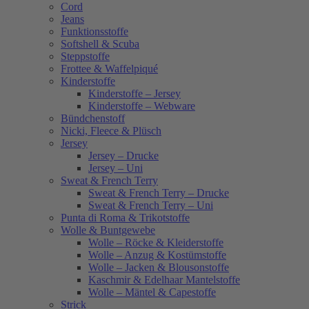
Cord
Jeans
Funktionsstoffe
Softshell & Scuba
Steppstoffe
Frottee & Waffelpiqué
Kinderstoffe
Kinderstoffe – Jersey
Kinderstoffe – Webware
Bündchenstoff
Nicki, Fleece & Plüsch
Jersey
Jersey – Drucke
Jersey – Uni
Sweat & French Terry
Sweat & French Terry – Drucke
Sweat & French Terry – Uni
Punta di Roma & Trikotstoffe
Wolle & Buntgewebe
Wolle – Röcke & Kleiderstoffe
Wolle – Anzug & Kostümstoffe
Wolle – Jacken & Blousonstoffe
Kaschmir & Edelhaar Mantelstoffe
Wolle – Mäntel & Capestoffe
Strick