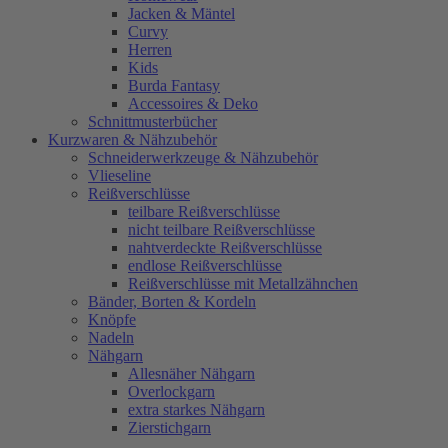
Jacken & Mäntel
Curvy
Herren
Kids
Burda Fantasy
Accessoires & Deko
Schnittmusterbücher
Kurzwaren & Nähzubehör
Schneiderwerkzeuge & Nähzubehör
Vlieseline
Reißverschlüsse
teilbare Reißverschlüsse
nicht teilbare Reißverschlüsse
nahtverdeckte Reißverschlüsse
endlose Reißverschlüsse
Reißverschlüsse mit Metallzähnchen
Bänder, Borten & Kordeln
Knöpfe
Nadeln
Nähgarn
Allesnäher Nähgarn
Overlockgarn
extra starkes Nähgarn
Zierstichgarn