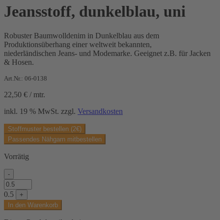
Jeansstoff, dunkelblau, uni
Robuster Baumwolldenim in Dunkelblau aus dem
Produktionsüberhang einer weltweit bekannten,
niederländischen Jeans- und Modemarke. Geeignet z.B. für Jacken
& Hosen.
Art.Nr.: 06-0138
22,50
€
/
mtr.
inkl. 19 % MwSt.
zzgl.
Versandkosten
Stoffmuster bestellen (2€)
Passendes Nähgarn mitbestellen
Vorrätig
-
Jeansstoff,
dunkelblau,
0.5
+
uni
In den Warenkorb
Menge