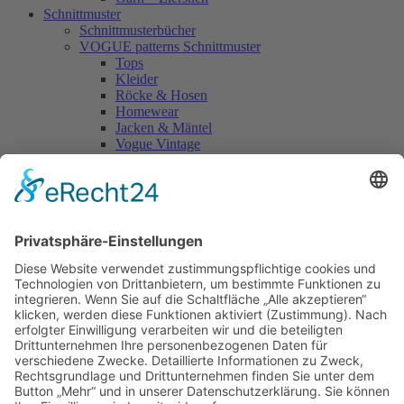
Schnittmuster
Schnittmusterbücher
VOGUE patterns Schnittmuster
Tops
Kleider
Röcke & Hosen
Homewear
Jacken & Mäntel
Vogue Vintage
Herren
Kids
Accessoires
Einzelschnittmuster Burda
Tops
Kleider
Röcke & Hosen
Homewear
Jacken & Mäntel
Curvy
Herren
Kids
Burda Fantasy
Accessoires & Deko
NEU im Shop
SALE