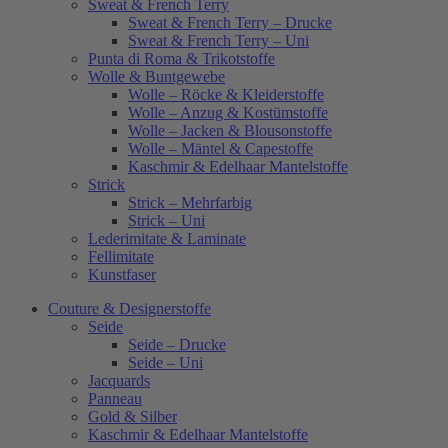
Sweat & French Terry
Sweat & French Terry – Drucke
Sweat & French Terry – Uni
Punta di Roma & Trikotstoffe
Wolle & Buntgewebe
Wolle – Röcke & Kleiderstoffe
Wolle – Anzug & Kostümstoffe
Wolle – Jacken & Blousonstoffe
Wolle – Mäntel & Capestoffe
Kaschmir & Edelhaar Mantelstoffe
Strick
Strick – Mehrfarbig
Strick – Uni
Lederimitate & Laminate
Fellimitate
Kunstfaser
Couture & Designerstoffe
Seide
Seide – Drucke
Seide – Uni
Jacquards
Panneau
Gold & Silber
Kaschmir & Edelhaar Mantelstoffe