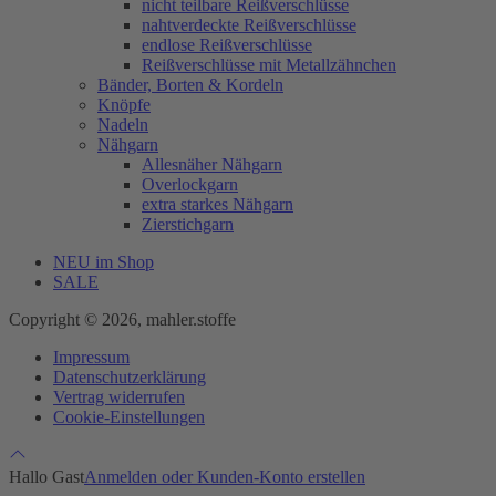
nicht teilbare Reißverschlüsse
nahtverdeckte Reißverschlüsse
endlose Reißverschlüsse
Reißverschlüsse mit Metallzähnchen
Bänder, Borten & Kordeln
Knöpfe
Nadeln
Nähgarn
Allesnäher Nähgarn
Overlockgarn
extra starkes Nähgarn
Zierstichgarn
NEU im Shop
SALE
Copyright © 2026, mahler.stoffe
Impressum
Datenschutzerklärung
Vertrag widerrufen
Cookie-Einstellungen
Hallo Gast
Anmelden oder Kunden-Konto erstellen