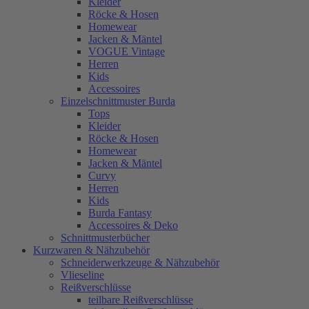
Kleider
Röcke & Hosen
Homewear
Jacken & Mäntel
VOGUE Vintage
Herren
Kids
Accessoires
Einzelschnittmuster Burda
Tops
Kleider
Röcke & Hosen
Homewear
Jacken & Mäntel
Curvy
Herren
Kids
Burda Fantasy
Accessoires & Deko
Schnittmusterbücher
Kurzwaren & Nähzubehör
Schneiderwerkzeuge & Nähzubehör
Vlieseline
Reißverschlüsse
teilbare Reißverschlüsse