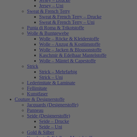
Jersey – Drucke
Jersey – Uni
Sweat & French Terry
Sweat & French Terry – Drucke
Sweat & French Terry – Uni
Punta di Roma & Trikotstoffe
Wolle & Buntgewebe
Wolle – Röcke & Kleiderstoffe
Wolle – Anzug & Kostümstoffe
Wolle – Jacken & Blousonstoffe
Kaschmir & Edelhaar Mantelstoffe
Wolle – Mäntel & Capestoffe
Strick
Strick – Mehrfarbig
Strick – Uni
Lederimitate & Laminate
Fellimitate
Kunstfaser
Couture & Designerstoffe
Jacquards (Designerstoffe)
Panneau
Seide (Designerstoffe)
Seide – Drucke
Seide – Uni
Gold & Silber