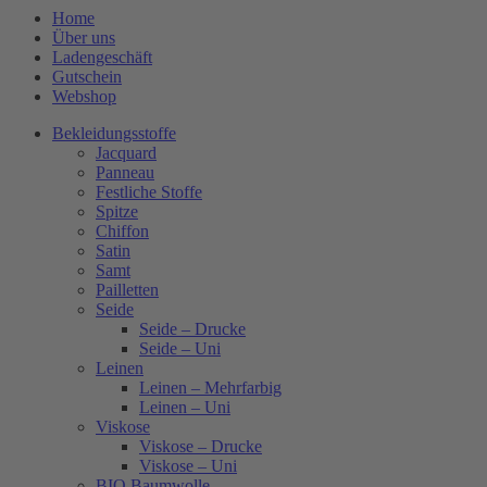
Home
Über uns
Ladengeschäft
Gutschein
Webshop
Bekleidungsstoffe
Jacquard
Panneau
Festliche Stoffe
Spitze
Chiffon
Satin
Samt
Pailletten
Seide
Seide – Drucke
Seide – Uni
Leinen
Leinen – Mehrfarbig
Leinen – Uni
Viskose
Viskose – Drucke
Viskose – Uni
BIO Baumwolle