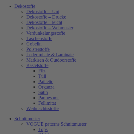
Dekostoffe
Dekostoffe – Uni
Dekostoffe – Drucke
Dekostoffe – leicht
Dekostoffe – Webmuster
Verdunkelungsstoffe
Taschenstoffe
Gobelin
Polsterstoffe
Lederimitate & Laminate
Markisen & Outdoorstoffe
Bastelstoffe
Filz
Tüll
Paillette
Organza
Satin
Pannesamt
Fellimitat
Weihnachtsstoffe
Schnittmuster
VOGUE patterns Schnittmuster
Tops