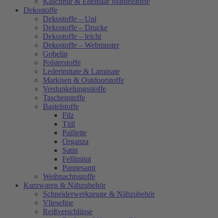
Kaschmir & Edelhaar Mantelstoffe
Dekostoffe
Dekostoffe – Uni
Dekostoffe – Drucke
Dekostoffe – leicht
Dekostoffe – Webmuster
Gobelin
Polsterstoffe
Lederimitate & Laminate
Markisen & Outdoorstoffe
Verdunkelungsstoffe
Taschenstoffe
Bastelstoffe
Filz
Tüll
Paillette
Organza
Satin
Fellimitat
Pannesamt
Weihnachtsstoffe
Kurzwaren & Nähzubehör
Schneiderwerkzeuge & Nähzubehör
Vlieseline
Reißverschlüsse