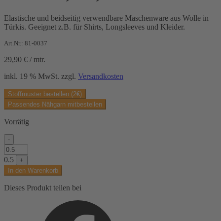
Elastische und beidseitig verwendbare Maschenware aus Wolle in
Türkis. Geeignet z.B. für Shirts, Longsleeves und Kleider.
Art.Nr.: 81-0037
29,90
€
/
mtr.
inkl. 19 % MwSt.
zzgl.
Versandkosten
Stoffmuster bestellen (2€)
Passendes Nähgarn mitbestellen
Vorrätig
-
Interlock,
uni,
0.5
+
blau
In den Warenkorb
Menge
Dieses Produkt teilen bei