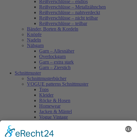
Reißverschlüsse – endlos
Reißverschlüsse – Metallzähnchen
Reißverschlüsse – nahtverdeckt
Reißverschlüsse – nicht teilbar
Reißverschlüsse – teilbar
Bänder, Borten & Kordeln
Knöpfe
Nadeln
Nähgarn
Garn – Allesnäher
Overlockgarn
Garn – extra stark
Garn – Zierstich
Schnittmuster
Schnittmusterbücher
VOGUE patterns Schnittmuster
Tops
Kleider
Röcke & Hosen
Homewear
Jacken & Mäntel
Vogue Vintage
Herren
Kids
Accessoires