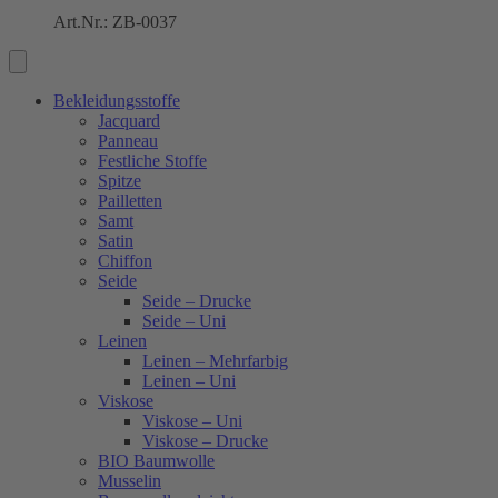
Art.Nr.: ZB-0037
Bekleidungsstoffe
Jacquard
Panneau
Festliche Stoffe
Spitze
Pailletten
Samt
Satin
Chiffon
Seide
Seide – Drucke
Seide – Uni
Leinen
Leinen – Mehrfarbig
Leinen – Uni
Viskose
Viskose – Uni
Viskose – Drucke
BIO Baumwolle
Musselin