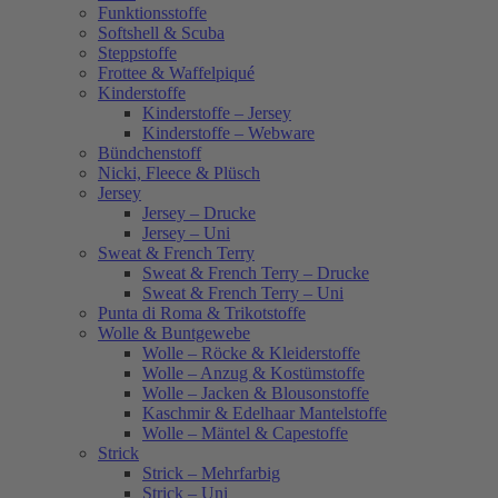
Funktionsstoffe
Softshell & Scuba
Steppstoffe
Frottee & Waffelpiqué
Kinderstoffe
Kinderstoffe – Jersey
Kinderstoffe – Webware
Bündchenstoff
Nicki, Fleece & Plüsch
Jersey
Jersey – Drucke
Jersey – Uni
Sweat & French Terry
Sweat & French Terry – Drucke
Sweat & French Terry – Uni
Punta di Roma & Trikotstoffe
Wolle & Buntgewebe
Wolle – Röcke & Kleiderstoffe
Wolle – Anzug & Kostümstoffe
Wolle – Jacken & Blousonstoffe
Kaschmir & Edelhaar Mantelstoffe
Wolle – Mäntel & Capestoffe
Strick
Strick – Mehrfarbig
Strick – Uni