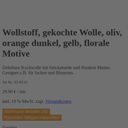
Wollstoff, gekochte Wolle, oliv,
orange dunkel, gelb, florale
Motive
Dehnbare Kochwolle mit Strickabseite und floralem Muster.
Geeignet z.B. für Jacken und Blousons.
Art.Nr.: 65-0510
29,90
€
/
mtr.
inkl. 19 % MwSt.
zzgl.
Versandkosten
Stoffmuster bestellen (2€)
Passendes Nähgarn mitbestellen
Vorrätig