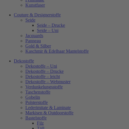
Kunstfaser
Couture & Designerstoffe
Seide
Seide – Drucke
Seide – Uni
Jacquards
Panneau
Gold & Silber
Kaschmir & Edelhaar Mantelstoffe
Dekostoffe
Dekostoffe – Uni
Dekostoffe – Drucke
Dekostoffe – leicht
Dekostoffe – Webmuster
Verdunkelungsstoffe
Taschenstoffe
Gobelin
Polsterstoffe
Lederimitate & Laminate
Markisen & Outdoorstoffe
Bastelstoffe
Filz
Tüll