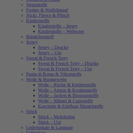
Steppstoffe
Frottee & Waffelpiqué
Nicki, Fleece & Plüsch
Kinderstoffe
Kinderstoffe – Jersey
Kinderstoffe – Webware
Bündchenstoff
Jersey
Jersey – Drucke
Jersey – Uni
Sweat & French Terry
Sweat & French Terry – Drucke
Sweat & French Terry – Uni
Punta di Roma & Trikotstoffe
Wolle & Buntgewebe
Wolle – Röcke & Kleiderstoffe
Wolle – Anzug & Kostümstoffe
Wolle – Jacken & Blousonstoffe
Wolle – Mäntel & Capestoffe
Kaschmir & Edelhaar Mantelstoffe
Strick
Strick – Mehrfarbig
Strick – Uni
Lederimitate & Laminate
Fellimitate