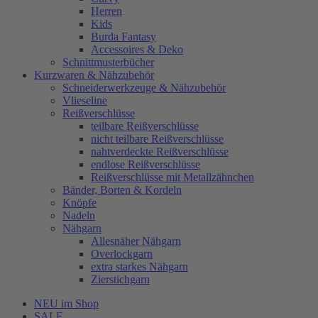
Herren
Kids
Burda Fantasy
Accessoires & Deko
Schnittmusterbücher
Kurzwaren & Nähzubehör
Schneiderwerkzeuge & Nähzubehör
Vlieseline
Reißverschlüsse
teilbare Reißverschlüsse
nicht teilbare Reißverschlüsse
nahtverdeckte Reißverschlüsse
endlose Reißverschlüsse
Reißverschlüsse mit Metallzähnchen
Bänder, Borten & Kordeln
Knöpfe
Nadeln
Nähgarn
Allesnäher Nähgarn
Overlockgarn
extra starkes Nähgarn
Zierstichgarn
NEU im Shop
SALE