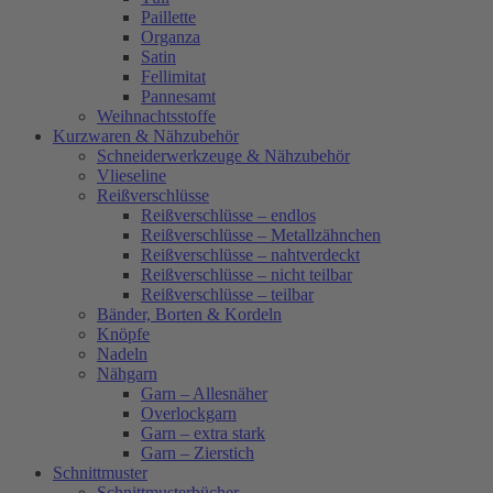
Paillette
Organza
Satin
Fellimitat
Pannesamt
Weihnachtsstoffe
Kurzwaren & Nähzubehör
Schneiderwerkzeuge & Nähzubehör
Vlieseline
Reißverschlüsse
Reißverschlüsse – endlos
Reißverschlüsse – Metallzähnchen
Reißverschlüsse – nahtverdeckt
Reißverschlüsse – nicht teilbar
Reißverschlüsse – teilbar
Bänder, Borten & Kordeln
Knöpfe
Nadeln
Nähgarn
Garn – Allesnäher
Overlockgarn
Garn – extra stark
Garn – Zierstich
Schnittmuster
Schnittmusterbücher