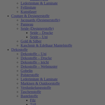
Lederimitate & Laminate
Fellimitate
Kunstfaser
Couture & Designerstoffe
Jacquards (Designerstoffe)
Panneau
Seide (Designerstoffe)
Seide – Drucke
Seide – Uni
Gold & Silber
Kaschmir & Edelhaar Mantelstoffe
Dekostoffe
Dekostoffe – Uni
Dekostoffe – Drucke
Dekostoffe – leicht
Dekostoffe – Webmuster
Gobelin
Polsterstoffe
Lederimitate & Laminate
Markisen & Outdoorstoffe
Verdunkelungsstoffe
Taschenstoffe
Bastelstoffe
Filz
Tüll