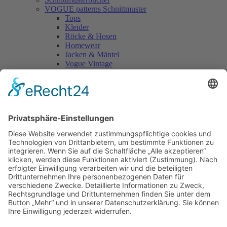
VOGUE patterns Schnittmuster
Tops
Kleider
Röcke & Hosen
Homewear
Jacken & Mäntel
Vogue Vintage
Herren
Kids
Accessoires
Einzelschnittmuster Burda
Tops
Kleider
Röcke & Hosen
Homewear
Jacken & Mäntel
Curvy
Herren
Kids
Burda Fantasy
Accessoires & Deko
NEU im Shop
SALE