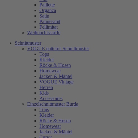
Paillette
Organza
Satin
Pannesamt
Fellimitat
Weihnachtsstoffe
Schnittmuster
VOGUE patterns Schnittmuster
Tops
Kleider
Röcke & Hosen
Homewear
Jacken & Mäntel
VOGUE Vintage
Herren
Kids
Accessoires
Einzelschnittmuster Burda
Tops
Kleider
Röcke & Hosen
Homewear
Jacken & Mäntel
Curvy