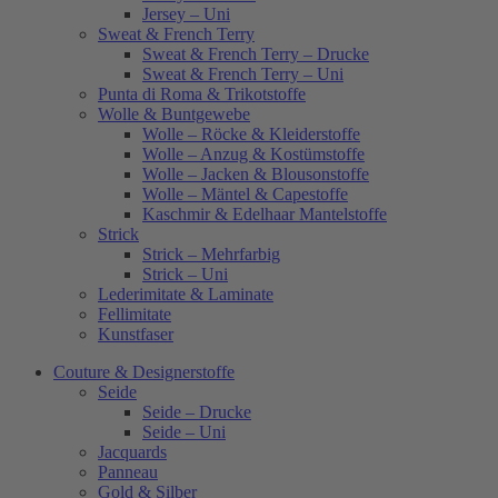
Jersey – Uni
Sweat & French Terry
Sweat & French Terry – Drucke
Sweat & French Terry – Uni
Punta di Roma & Trikotstoffe
Wolle & Buntgewebe
Wolle – Röcke & Kleiderstoffe
Wolle – Anzug & Kostümstoffe
Wolle – Jacken & Blousonstoffe
Wolle – Mäntel & Capestoffe
Kaschmir & Edelhaar Mantelstoffe
Strick
Strick – Mehrfarbig
Strick – Uni
Lederimitate & Laminate
Fellimitate
Kunstfaser
Couture & Designerstoffe
Seide
Seide – Drucke
Seide – Uni
Jacquards
Panneau
Gold & Silber