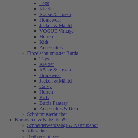
Tops
Kleider
Röcke & Hosen
Homewear
Jacken & Mäntel
VOGUE Vintage
Herren
Kids
Accessoires
Einzelschnittmuster Burda
Tops
Kleider
Röcke & Hosen
Homewear
Jacken & Mäntel
Curvy
Herren
Kids
Burda Fantasy
Accessoires & Deko
Schnittmusterbücher
Kurzwaren & Nähzubehör
Schneiderwerkzeuge & Nähzubehör
Vlieseline
Reißverschlüsse