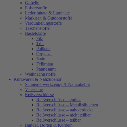
Gobelin
Polsterstoffe
Lederimitate & Laminate
Markisen & Outdoorstoffe
Verdunkelungsstoffe
Taschenstoffe
Bastelstoffe
Filz
Tüll
Paillette
Organza
Satin
Fellimitat
Pannesamt
Weihnachtsstoffe
Kurzwaren & Nähzubehör
Schneiderwerkzeuge & Nähzubehör
Vlieseline
Reißverschlüsse
Reißverschlüsse – endlos
Reißverschlüsse – Metallzähnchen
Reißverschlüsse – nahtverdeckt
Reißverschlüsse – nicht teilbar
Reißverschlüsse – teilbar
Bänder, Borten & Kordeln