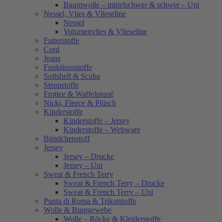
Baumwolle – mittelschwer & schwer – Uni
Nessel, Vlies & Vlieseline
Nessel
Volumenvlies & Vlieseline
Futterstoffe
Cord
Jeans
Funktionsstoffe
Softshell & Scuba
Steppstoffe
Frottee & Waffelpiqué
Nicki, Fleece & Plüsch
Kinderstoffe
Kinderstoffe – Jersey
Kinderstoffe – Webware
Bündchenstoff
Jersey
Jersey – Drucke
Jersey – Uni
Sweat & French Terry
Sweat & French Terry – Drucke
Sweat & French Terry – Uni
Punta di Roma & Trikotstoffe
Wolle & Buntgewebe
Wolle – Röcke & Kleiderstoffe