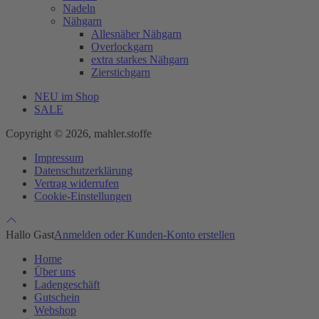
Nadeln
Nähgarn
Allesnäher Nähgarn
Overlockgarn
extra starkes Nähgarn
Zierstichgarn
NEU im Shop
SALE
Copyright © 2026, mahler.stoffe
Impressum
Datenschutzerklärung
Vertrag widerrufen
Cookie-Einstellungen
Hallo Gast
Anmelden oder Kunden-Konto erstellen
Home
Über uns
Ladengeschäft
Gutschein
Webshop