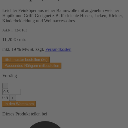
Leichter Feinköper aus reiner Baumwolle mit angenehm weicher
Haptik und Griff. Geeignet z.B. für leichte Hosen, Jacken, Kleider,
Kinderbekleidung und Wohnaccessoires.
Art.Nr.: 12-0163
11,20
€
/
mtr.
inkl. 19 % MwSt.
zzgl.
Versandkosten
Stoffmuster bestellen (2€)
Passendes Nähgarn mitbestellen
Vorrätig
-
Feinköper,
rot,
0.5
+
uni
In den Warenkorb
Menge
Dieses Produkt teilen bei