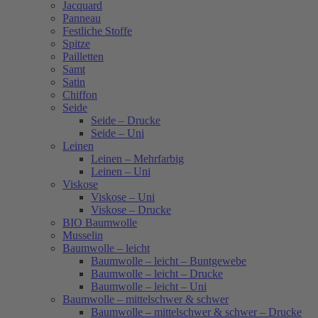
Jacquard
Panneau
Festliche Stoffe
Spitze
Pailletten
Samt
Satin
Chiffon
Seide
Seide – Drucke
Seide – Uni
Leinen
Leinen – Mehrfarbig
Leinen – Uni
Viskose
Viskose – Uni
Viskose – Drucke
BIO Baumwolle
Musselin
Baumwolle – leicht
Baumwolle – leicht – Buntgewebe
Baumwolle – leicht – Drucke
Baumwolle – leicht – Uni
Baumwolle – mittelschwer & schwer
Baumwolle – mittelschwer & schwer – Drucke