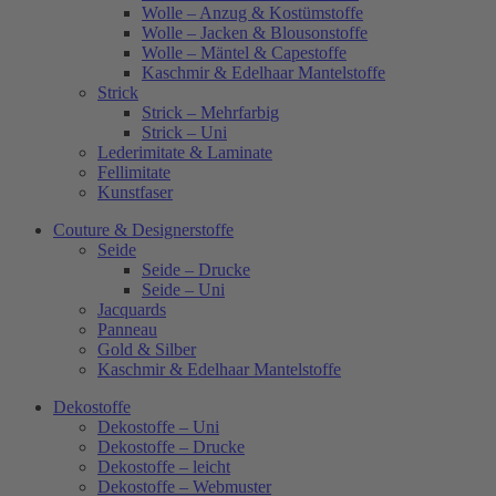
Wolle – Anzug & Kostümstoffe
Wolle – Jacken & Blousonstoffe
Wolle – Mäntel & Capestoffe
Kaschmir & Edelhaar Mantelstoffe
Strick
Strick – Mehrfarbig
Strick – Uni
Lederimitate & Laminate
Fellimitate
Kunstfaser
Couture & Designerstoffe
Seide
Seide – Drucke
Seide – Uni
Jacquards
Panneau
Gold & Silber
Kaschmir & Edelhaar Mantelstoffe
Dekostoffe
Dekostoffe – Uni
Dekostoffe – Drucke
Dekostoffe – leicht
Dekostoffe – Webmuster