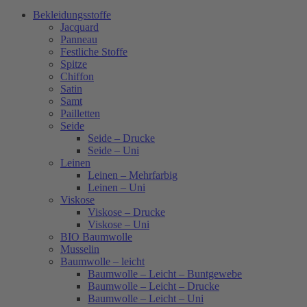
Bekleidungsstoffe
Jacquard
Panneau
Festliche Stoffe
Spitze
Chiffon
Satin
Samt
Pailletten
Seide
Seide – Drucke
Seide – Uni
Leinen
Leinen – Mehrfarbig
Leinen – Uni
Viskose
Viskose – Drucke
Viskose – Uni
BIO Baumwolle
Musselin
Baumwolle – leicht
Baumwolle – Leicht – Buntgewebe
Baumwolle – Leicht – Drucke
Baumwolle – Leicht – Uni