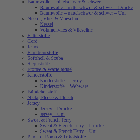
Baumwolle – mittelschwer & schwer
Baumwolle – mittelschwer & schwer – Drucke
Baumwolle – mittelschwer & schwer – Uni
Nessel, Vlies & Vlieseline
Nessel
Volumenvlies & Vlieseline
Futterstoffe
Cord
Jeans
Funktionsstoffe
Softshell & Scuba
Steppstoffe
Frottee & Waffelpiqué
Kinderstoffe
Kinderstoffe – Jersey
Kinderstoffe – Webware
Bündchenstoff
Nicki, Fleece & Plüsch
Jersey
Jersey – Drucke
Jersey – Uni
Sweat & French Terry
Sweat & French Terry – Drucke
Sweat & French Terry – Uni
Punta di Roma & Trikotstoffe