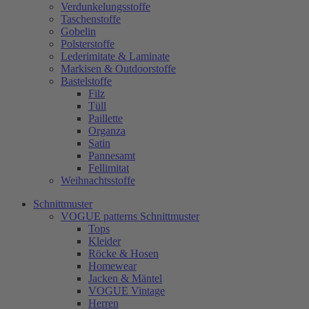
Verdunkelungsstoffe
Taschenstoffe
Gobelin
Polsterstoffe
Lederimitate & Laminate
Markisen & Outdoorstoffe
Bastelstoffe
Filz
Tüll
Paillette
Organza
Satin
Pannesamt
Fellimitat
Weihnachtsstoffe
Schnittmuster
VOGUE patterns Schnittmuster
Tops
Kleider
Röcke & Hosen
Homewear
Jacken & Mäntel
VOGUE Vintage
Herren