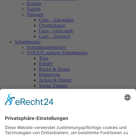
Knöpfe
Nadeln
Nähgarn
Garn – Allesnäher
Overlockgarn
Garn – extra stark
Garn – Zierstich
Schnittmuster
Schnittmusterbücher
VOGUE patterns Schnittmuster
Tops
Kleider
Röcke & Hosen
Homewear
Jacken & Mäntel
Vogue Vintage
Herren
Kids
Accessoires
Einzelschnittmuster Burda
Tops
Kleider
Röcke & Hosen
Homewear
Jacken & Mäntel