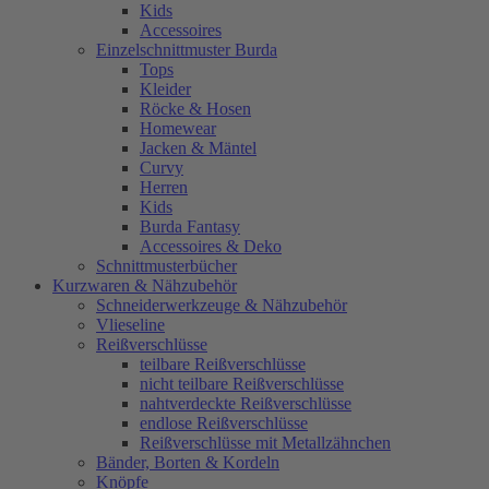
Kids
Accessoires
Einzelschnittmuster Burda
Tops
Kleider
Röcke & Hosen
Homewear
Jacken & Mäntel
Curvy
Herren
Kids
Burda Fantasy
Accessoires & Deko
Schnittmusterbücher
Kurzwaren & Nähzubehör
Schneiderwerkzeuge & Nähzubehör
Vlieseline
Reißverschlüsse
teilbare Reißverschlüsse
nicht teilbare Reißverschlüsse
nahtverdeckte Reißverschlüsse
endlose Reißverschlüsse
Reißverschlüsse mit Metallzähnchen
Bänder, Borten & Kordeln
Knöpfe