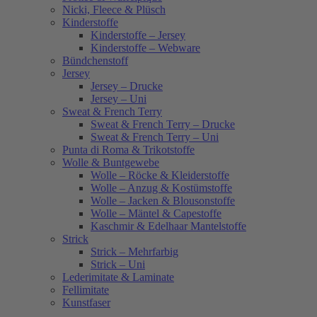
Nicki, Fleece & Plüsch
Kinderstoffe
Kinderstoffe – Jersey
Kinderstoffe – Webware
Bündchenstoff
Jersey
Jersey – Drucke
Jersey – Uni
Sweat & French Terry
Sweat & French Terry – Drucke
Sweat & French Terry – Uni
Punta di Roma & Trikotstoffe
Wolle & Buntgewebe
Wolle – Röcke & Kleiderstoffe
Wolle – Anzug & Kostümstoffe
Wolle – Jacken & Blousonstoffe
Wolle – Mäntel & Capestoffe
Kaschmir & Edelhaar Mantelstoffe
Strick
Strick – Mehrfarbig
Strick – Uni
Lederimitate & Laminate
Fellimitate
Kunstfaser