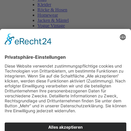
Kleider
Röcke & Hosen
Homewear
Jacken & Mäntel
Vogue Vintage
Herren
Kids
Accessoires
Einzelschnittmuster Burda
Tops
Kleider
Röcke & Hosen
Homewear
Jacken & Mäntel
Curvy
Herren
Kids
Burda Fantasy
Accessoires & Deko
NEU im Shop
SALE
Suchen
Suchen