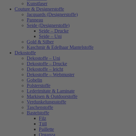
Kunstfaser
Couture & Designerstoffe
Jacquards (Designerstoffe)
Panneau
Seide (Designerstoffe)
Seide – Drucke
Seide – Uni
Gold & Silber
Kaschmir & Edelhaar Mantelstoffe
Dekostoffe
Dekostoffe – Uni
Dekostoffe – Drucke
Dekostoffe – leicht
Dekostoffe – Webmuster
Gobelin
Polsterstoffe
Lederimitate & Laminate
Markisen & Outdoorstoffe
Verdunkelungsstoffe
Taschenstoffe
Bastelstoffe
Filz
Tüll
Paillette
Organza