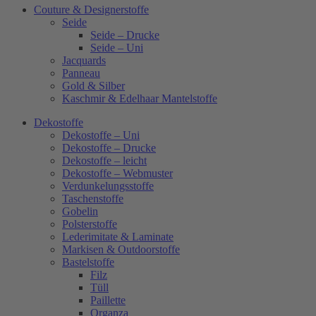
Couture & Designerstoffe
Seide
Seide – Drucke
Seide – Uni
Jacquards
Panneau
Gold & Silber
Kaschmir & Edelhaar Mantelstoffe
Dekostoffe
Dekostoffe – Uni
Dekostoffe – Drucke
Dekostoffe – leicht
Dekostoffe – Webmuster
Verdunkelungsstoffe
Taschenstoffe
Gobelin
Polsterstoffe
Lederimitate & Laminate
Markisen & Outdoorstoffe
Bastelstoffe
Filz
Tüll
Paillette
Organza