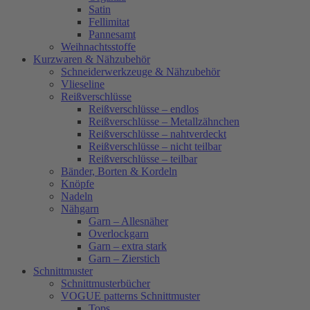
Satin
Fellimitat
Pannesamt
Weihnachtsstoffe
Kurzwaren & Nähzubehör
Schneiderwerkzeuge & Nähzubehör
Vlieseline
Reißverschlüsse
Reißverschlüsse – endlos
Reißverschlüsse – Metallzähnchen
Reißverschlüsse – nahtverdeckt
Reißverschlüsse – nicht teilbar
Reißverschlüsse – teilbar
Bänder, Borten & Kordeln
Knöpfe
Nadeln
Nähgarn
Garn – Allesnäher
Overlockgarn
Garn – extra stark
Garn – Zierstich
Schnittmuster
Schnittmusterbücher
VOGUE patterns Schnittmuster
Tops