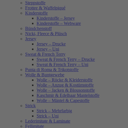
Steppstoffe
Frottee & Waffelpiqué
Kinderstoffe
Kinderstoffe – Jersey
Kinderstoffe – Webware
Bündchenstoff
Nicki, Fleece & Plüsch
Jersey
Jersey – Drucke
Jersey – Uni
Sweat & French Terry
Sweat & French Terry – Drucke
Sweat & French Terry – Uni
Punta di Roma & Trikotstoffe
Wolle & Buntgewebe
Wolle – Röcke & Kleiderstoffe
Wolle – Anzug & Kostümstoffe
Wolle – Jacken & Blousonstoffe
Kaschmir & Edelhaar Mantelstoffe
Wolle – Mäntel & Capestoffe
Strick
Strick – Mehrfarbig
Strick – Uni
Lederimitate & Laminate
Fellimitate