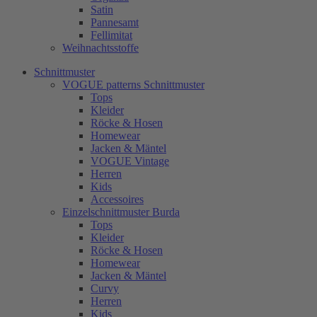
Satin
Pannesamt
Fellimitat
Weihnachtsstoffe
Schnittmuster
VOGUE patterns Schnittmuster
Tops
Kleider
Röcke & Hosen
Homewear
Jacken & Mäntel
VOGUE Vintage
Herren
Kids
Accessoires
Einzelschnittmuster Burda
Tops
Kleider
Röcke & Hosen
Homewear
Jacken & Mäntel
Curvy
Herren
Kids