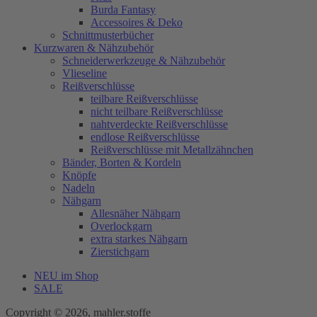
Burda Fantasy
Accessoires & Deko
Schnittmusterbücher
Kurzwaren & Nähzubehör
Schneiderwerkzeuge & Nähzubehör
Vlieseline
Reißverschlüsse
teilbare Reißverschlüsse
nicht teilbare Reißverschlüsse
nahtverdeckte Reißverschlüsse
endlose Reißverschlüsse
Reißverschlüsse mit Metallzähnchen
Bänder, Borten & Kordeln
Knöpfe
Nadeln
Nähgarn
Allesnäher Nähgarn
Overlockgarn
extra starkes Nähgarn
Zierstichgarn
NEU im Shop
SALE
Copyright © 2026, mahler.stoffe