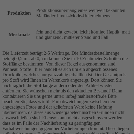
Produktionsüberhang eines weltweit bekannten
Produktion
Mailänder Luxus-Mode-Unternehmens.
fein und dicht gewebt, leicht körnige Haptik, matt
Merkmale
und glänzend, mittlerer Stand und Fall
Die Lieferzeit beträgt 2-5 Werktage. Die Mindestbestellmenge
beträgt 0,5 m - ab 0,5 m können Sie in 10-Zentimeter-Schritten die
Stofflänge bestimmen. Von dieser Regel ausgenommen sind
Panneau Stoffe - hier handelt es sich um ein abgeschlossenes
Druckbild, welches nur ganzzahlig erhältlich ist. Der Gesamtpreis
pro Stoff wird Ihnen im Warenkorb angezeigt. Dort können Sie
nachträglich die Stofflänge ändern oder den Artikel wieder
entfernen. Sie wünschen mehr als den aktuellen Bestand? Dann
kontaktieren Sie uns gerne unter: info@mahlerstoffe.de Bitte
beachten Sie, dass wir für Farbabweichungen zwischen den
angezeigten Fotos und der gelieferten Ware keine Haftung
übernehmen, da diese aus wiedergabetechnischen Gründen nicht
auszuschließen sind. Ebenso kann nicht ausgeschlossen werden,
dass es im Falle der Nachlieferung zu geringfügigen
Farbabweichungen gegenüber Vorlieferungen kommt. Diese liegen
außerhalb unseres Einflussbereiches, sodass mahler.stoffe e.K. auch