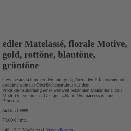
edler Matelassé, florale Motive,
gold, rottöne, blautöne,
grüntöne
Gewebe aus schimmernden und gold-glänzenden Effektgarnen mit
dreidimensionaler Oberflächenstruktur aus dem
Produktionsüberhang eines weltweit bekannten Mailänder Luxus-
Mode-Unternehmens. Geeignet z.B. für Wohnaccessoirs und
Blousons.
Art.Nr.: 31-0690
74,00
€
/
mtr.
inkl. 19 % MwSt.
zzgl.
Versandkosten