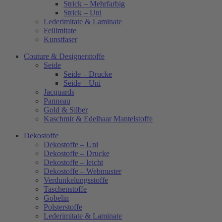
Strick – Mehrfarbig
Strick – Uni
Lederimitate & Laminate
Fellimitate
Kunstfaser
Couture & Designerstoffe
Seide
Seide – Drucke
Seide – Uni
Jacquards
Panneau
Gold & Silber
Kaschmir & Edelhaar Mantelstoffe
Dekostoffe
Dekostoffe – Uni
Dekostoffe – Drucke
Dekostoffe – leicht
Dekostoffe – Webmuster
Verdunkelungsstoffe
Taschenstoffe
Gobelin
Polsterstoffe
Lederimitate & Laminate