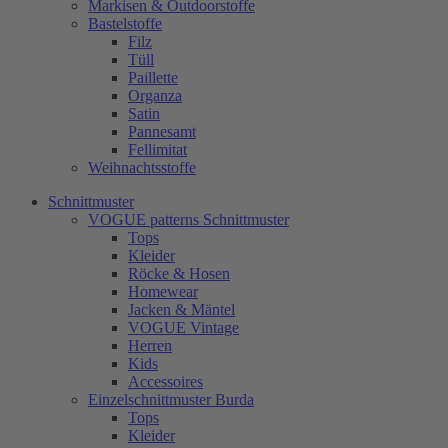
Markisen & Outdoorstoffe
Bastelstoffe
Filz
Tüll
Paillette
Organza
Satin
Pannesamt
Fellimitat
Weihnachtsstoffe
Schnittmuster
VOGUE patterns Schnittmuster
Tops
Kleider
Röcke & Hosen
Homewear
Jacken & Mäntel
VOGUE Vintage
Herren
Kids
Accessoires
Einzelschnittmuster Burda
Tops
Kleider