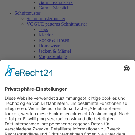
Garn – extra stark
Garn – Zierstich
Schnittmuster
Schnittmusterbücher
VOGUE patterns Schnittmuster
Tops
Kleider
Röcke & Hosen
Homewear
Jacken & Mäntel
Vogue Vintage
Herren
Kids
Accessoires
Einzelschnittmuster Burda
Tops
Kleider
Röcke & Hosen
Homewear
Jacken & Mäntel
Curvy
Herren
Kids
Burda Fantasy
Accessoires & Deko