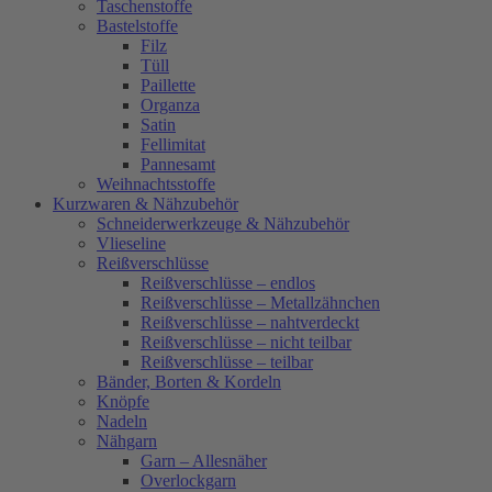
Taschenstoffe
Bastelstoffe
Filz
Tüll
Paillette
Organza
Satin
Fellimitat
Pannesamt
Weihnachtsstoffe
Kurzwaren & Nähzubehör
Schneiderwerkzeuge & Nähzubehör
Vlieseline
Reißverschlüsse
Reißverschlüsse – endlos
Reißverschlüsse – Metallzähnchen
Reißverschlüsse – nahtverdeckt
Reißverschlüsse – nicht teilbar
Reißverschlüsse – teilbar
Bänder, Borten & Kordeln
Knöpfe
Nadeln
Nähgarn
Garn – Allesnäher
Overlockgarn