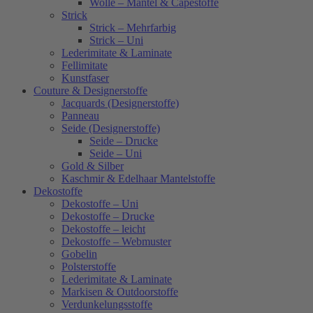
Wolle – Mäntel & Capestoffe
Strick
Strick – Mehrfarbig
Strick – Uni
Lederimitate & Laminate
Fellimitate
Kunstfaser
Couture & Designerstoffe
Jacquards (Designerstoffe)
Panneau
Seide (Designerstoffe)
Seide – Drucke
Seide – Uni
Gold & Silber
Kaschmir & Edelhaar Mantelstoffe
Dekostoffe
Dekostoffe – Uni
Dekostoffe – Drucke
Dekostoffe – leicht
Dekostoffe – Webmuster
Gobelin
Polsterstoffe
Lederimitate & Laminate
Markisen & Outdoorstoffe
Verdunkelungsstoffe