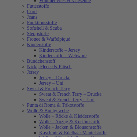
Volumenvlies & Vlieseline
Futterstoffe
Cord
Jeans
Funktionsstoffe
Softshell & Scuba
Steppstoffe
Frottee & Waffelpiqué
Kinderstoffe
Kinderstoffe – Jersey
Kinderstoffe – Webware
Bündchenstoff
Nicki, Fleece & Plüsch
Jersey
Jersey – Drucke
Jersey – Uni
Sweat & French Terry
Sweat & French Terry – Drucke
Sweat & French Terry – Uni
Punta di Roma & Trikotstoffe
Wolle & Buntgewebe
Wolle – Röcke & Kleiderstoffe
Wolle – Anzug & Kostümstoffe
Wolle – Jacken & Blousonstoffe
Kaschmir & Edelhaar Mantelstoffe