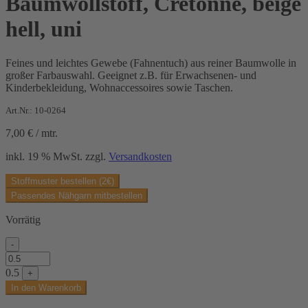
Baumwollstoff, Cretonne, beige
hell, uni
Feines und leichtes Gewebe (Fahnentuch) aus reiner Baumwolle in
großer Farbauswahl. Geeignet z.B. für Erwachsenen- und
Kinderbekleidung, Wohnaccessoires sowie Taschen.
Art.Nr.: 10-0264
7,00
€
/
mtr.
inkl. 19 % MwSt.
zzgl.
Versandkosten
Stoffmuster bestellen (2€)
Passendes Nähgarn mitbestellen
Vorrätig
-
Baumwollstoff,
Cretonne,
0.5
+
beige
In den Warenkorb
hell,
uni