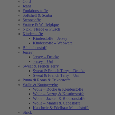
Cord
Jeans
Funktionsstoffe
Softshell & Scuba
Steppstoffe
Frottee & Waffelpiqué
Nicki, Fleece & Plüsch
Kinderstoffe
Kinderstoffe – Jersey
Kinderstoffe – Webware
Bündchenstoff
Jersey
Jersey – Drucke
Jersey – Uni
Sweat & French Terry
Sweat & French Terry – Drucke
Sweat & French Terry – Uni
Punta di Roma & Trikotstoffe
Wolle & Buntgewebe
Wolle – Röcke & Kleiderstoffe
Wolle – Anzug & Kostümstoffe
Wolle – Jacken & Blousonstoffe
Wolle – Mäntel & Capestoffe
Kaschmir & Edelhaar Mantelstoffe
Strick