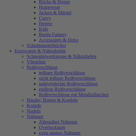
Röcke & Hosen
Homewear
Jacken & Mäntel
Curvy
Herren
Kids
Burda Fantasy
Accessoires & Deko
Schnittmusterbücher
Kurzwaren & Nähzubehör
Schneiderwerkzeuge & Nähzubehör
Vlieseline
Reißverschlüsse
teilbare Reißverschlüsse
nicht teilbare Reißverschlüsse
nahtverdeckte Reißverschlüsse
endlose Reißverschlüsse
Reißverschlüsse mit Metallzähnchen
Bänder, Borten & Kordeln
Knöpfe
Nadeln
Nähgarn
Allesnäher Nähgarn
Overlockgarn
extra starkes Nähgarn