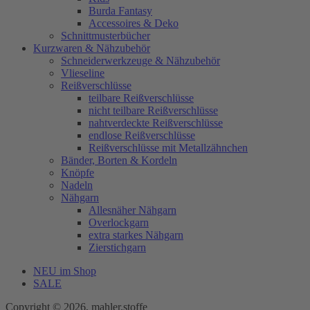
Burda Fantasy
Accessoires & Deko
Schnittmusterbücher
Kurzwaren & Nähzubehör
Schneiderwerkzeuge & Nähzubehör
Vlieseline
Reißverschlüsse
teilbare Reißverschlüsse
nicht teilbare Reißverschlüsse
nahtverdeckte Reißverschlüsse
endlose Reißverschlüsse
Reißverschlüsse mit Metallzähnchen
Bänder, Borten & Kordeln
Knöpfe
Nadeln
Nähgarn
Allesnäher Nähgarn
Overlockgarn
extra starkes Nähgarn
Zierstichgarn
NEU im Shop
SALE
Copyright © 2026, mahler.stoffe