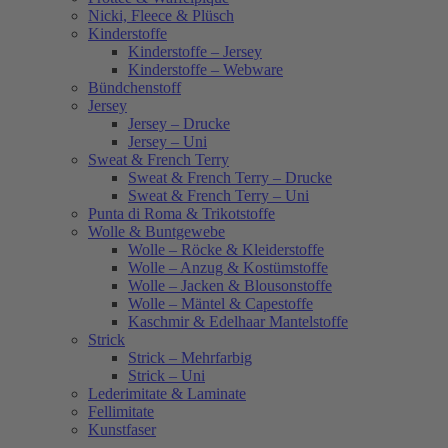
Nicki, Fleece & Plüsch
Kinderstoffe
Kinderstoffe – Jersey
Kinderstoffe – Webware
Bündchenstoff
Jersey
Jersey – Drucke
Jersey – Uni
Sweat & French Terry
Sweat & French Terry – Drucke
Sweat & French Terry – Uni
Punta di Roma & Trikotstoffe
Wolle & Buntgewebe
Wolle – Röcke & Kleiderstoffe
Wolle – Anzug & Kostümstoffe
Wolle – Jacken & Blousonstoffe
Wolle – Mäntel & Capestoffe
Kaschmir & Edelhaar Mantelstoffe
Strick
Strick – Mehrfarbig
Strick – Uni
Lederimitate & Laminate
Fellimitate
Kunstfaser