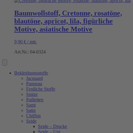
Baumwollstoff, Cretonne, rosatöne,
blautöne, apricot, lila, figürliche
Motive, asiatische Motive
9,90
€
/
mtr.
Art.Nr.: 04-0324
Bekleidungsstoffe
Jacquard
Panneau
Festliche Stoffe
Spitze
Pailletten
Samt
Satin
Chiffon
Seide
Seide – Drucke
Seide – Uni