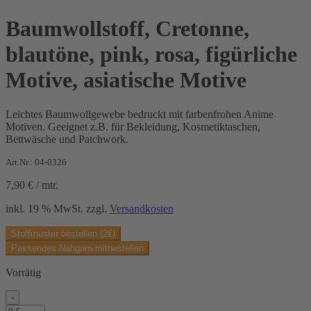
Baumwollstoff, Cretonne,
blautöne, pink, rosa, figürliche
Motive, asiatische Motive
Leichtes Baumwollgewebe bedruckt mit farbenfrohen Anime
Motiven. Geeignet z.B. für Bekleidung, Kosmetiktaschen,
Bettwäsche und Patchwork.
Art.Nr.: 04-0326
7,90
€
/
mtr.
inkl. 19 % MwSt.
zzgl.
Versandkosten
Stoffmuster bestellen (2€)
Passendes Nähgarn mitbestellen
Vorrätig
-
Baumwollstoff,