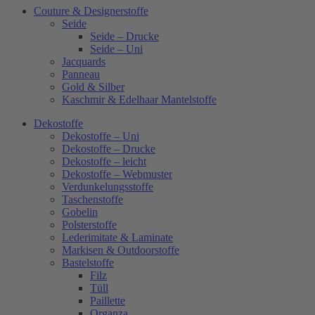
Couture & Designerstoffe
Seide
Seide – Drucke
Seide – Uni
Jacquards
Panneau
Gold & Silber
Kaschmir & Edelhaar Mantelstoffe
Dekostoffe
Dekostoffe – Uni
Dekostoffe – Drucke
Dekostoffe – leicht
Dekostoffe – Webmuster
Verdunkelungsstoffe
Taschenstoffe
Gobelin
Polsterstoffe
Lederimitate & Laminate
Markisen & Outdoorstoffe
Bastelstoffe
Filz
Tüll
Paillette
Organza