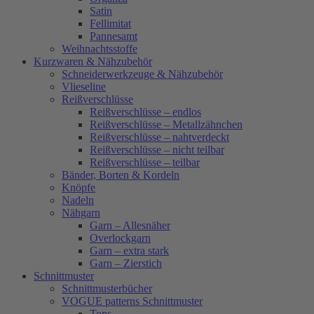
Satin
Fellimitat
Pannesamt
Weihnachtsstoffe
Kurzwaren & Nähzubehör
Schneiderwerkzeuge & Nähzubehör
Vlieseline
Reißverschlüsse
Reißverschlüsse – endlos
Reißverschlüsse – Metallzähnchen
Reißverschlüsse – nahtverdeckt
Reißverschlüsse – nicht teilbar
Reißverschlüsse – teilbar
Bänder, Borten & Kordeln
Knöpfe
Nadeln
Nähgarn
Garn – Allesnäher
Overlockgarn
Garn – extra stark
Garn – Zierstich
Schnittmuster
Schnittmusterbücher
VOGUE patterns Schnittmuster
Tops