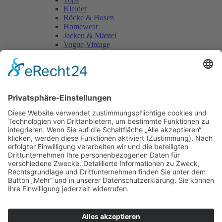
Kleider
Röcke & Hosen
Homewear
Jacken & Mäntel
Vogue Vintage
Herren
Kids
Accessoires
Einzelschnittmuster Burda
Tops
Kleider
Röcke & Hosen
Homewear
Jacken & Mäntel
Curvy
Herren
Kids
Burda Fantasy
Accessoires & Deko
NEU im Shop
SALE
Suchen
Suchen