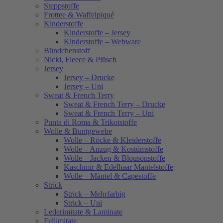
Steppstoffe
Frottee & Waffelpiqué
Kinderstoffe
Kinderstoffe – Jersey
Kinderstoffe – Webware
Bündchenstoff
Nicki, Fleece & Plüsch
Jersey
Jersey – Drucke
Jersey – Uni
Sweat & French Terry
Sweat & French Terry – Drucke
Sweat & French Terry – Uni
Punta di Roma & Trikotstoffe
Wolle & Buntgewebe
Wolle – Röcke & Kleiderstoffe
Wolle – Anzug & Kostümstoffe
Wolle – Jacken & Blousonstoffe
Kaschmir & Edelhaar Mantelstoffe
Wolle – Mäntel & Capestoffe
Strick
Strick – Mehrfarbig
Strick – Uni
Lederimitate & Laminate
Fellimitate