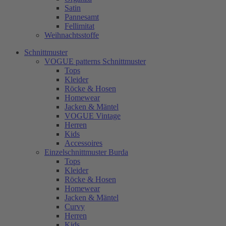
Satin
Pannesamt
Fellimitat
Weihnachtsstoffe
Schnittmuster
VOGUE patterns Schnittmuster
Tops
Kleider
Röcke & Hosen
Homewear
Jacken & Mäntel
VOGUE Vintage
Herren
Kids
Accessoires
Einzelschnittmuster Burda
Tops
Kleider
Röcke & Hosen
Homewear
Jacken & Mäntel
Curvy
Herren
Kids