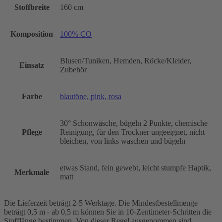
Stoffbreite
160 cm
Komposition
100% CO
Blusen/Tuniken, Hemden, Röcke/Kleider,
Einsatz
Zubehör
Farbe
blautöne, pink, rosa
30° Schonwäsche, bügeln 2 Punkte, chemische
Pflege
Reinigung, für den Trockner ungeeignet, nicht
bleichen, von links waschen und bügeln
etwas Stand, fein gewebt, leicht stumpfe Haptik,
Merkmale
matt
Die Lieferzeit beträgt 2-5 Werktage. Die Mindestbestellmenge
beträgt 0,5 m - ab 0,5 m können Sie in 10-Zentimeter-Schritten die
Stofflänge bestimmen. Von dieser Regel ausgenommen sind