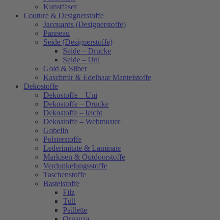
Kunstfaser
Couture & Designerstoffe
Jacquards (Designerstoffe)
Panneau
Seide (Designerstoffe)
Seide – Drucke
Seide – Uni
Gold & Silber
Kaschmir & Edelhaar Mantelstoffe
Dekostoffe
Dekostoffe – Uni
Dekostoffe – Drucke
Dekostoffe – leicht
Dekostoffe – Webmuster
Gobelin
Polsterstoffe
Lederimitate & Laminate
Markisen & Outdoorstoffe
Verdunkelungsstoffe
Taschenstoffe
Bastelstoffe
Filz
Tüll
Paillette
Organza