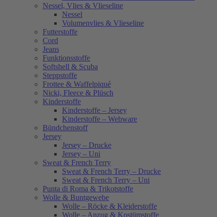
Nessel, Vlies & Vlieseline
Nessel
Volumenvlies & Vlieseline
Futterstoffe
Cord
Jeans
Funktionsstoffe
Softshell & Scuba
Steppstoffe
Frottee & Waffelpiqué
Nicki, Fleece & Plüsch
Kinderstoffe
Kinderstoffe – Jersey
Kinderstoffe – Webware
Bündchenstoff
Jersey
Jersey – Drucke
Jersey – Uni
Sweat & French Terry
Sweat & French Terry – Drucke
Sweat & French Terry – Uni
Punta di Roma & Trikotstoffe
Wolle & Buntgewebe
Wolle – Röcke & Kleiderstoffe
Wolle – Anzug & Kostümstoffe