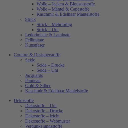
Wolle – Jacken & Blousonstoffe
Wolle – Mäntel & Capestoffe
Kaschmir & Edelhaar Mantelstoffe
Strick
Strick – Mehrfarbig
Strick – Uni
Lederimitate & Laminate
Fellimitate
Kunstfaser
Couture & Designerstoffe
Seide
Seide – Drucke
Seide – Uni
Jacquards
Panneau
Gold & Silber
Kaschmir & Edelhaar Mantelstoffe
Dekostoffe
Dekostoffe – Uni
Dekostoffe – Drucke
Dekostoffe – leicht
Dekostoffe – Webmuster
Verdunkelungsstoffe