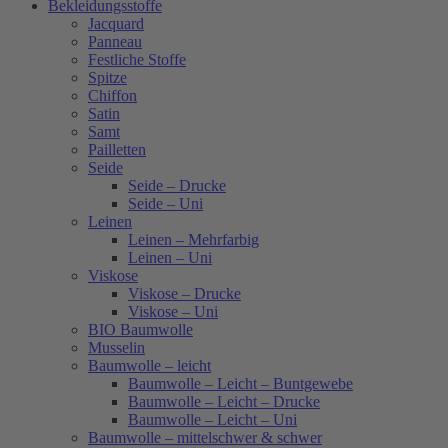
Bekleidungsstoffe
Jacquard
Panneau
Festliche Stoffe
Spitze
Chiffon
Satin
Samt
Pailletten
Seide
Seide – Drucke
Seide – Uni
Leinen
Leinen – Mehrfarbig
Leinen – Uni
Viskose
Viskose – Drucke
Viskose – Uni
BIO Baumwolle
Musselin
Baumwolle – leicht
Baumwolle – Leicht – Buntgewebe
Baumwolle – Leicht – Drucke
Baumwolle – Leicht – Uni
Baumwolle – mittelschwer & schwer