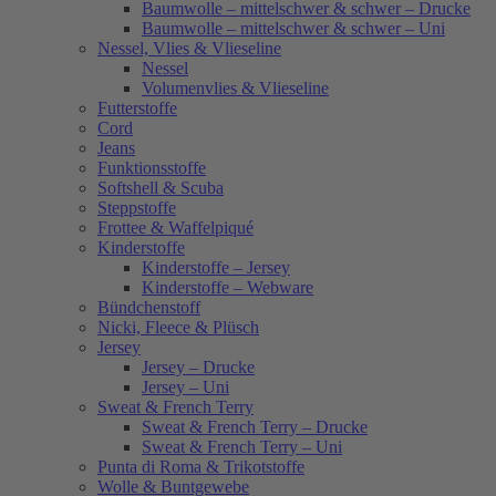
Baumwolle – mittelschwer & schwer – Drucke
Baumwolle – mittelschwer & schwer – Uni
Nessel, Vlies & Vlieseline
Nessel
Volumenvlies & Vlieseline
Futterstoffe
Cord
Jeans
Funktionsstoffe
Softshell & Scuba
Steppstoffe
Frottee & Waffelpiqué
Kinderstoffe
Kinderstoffe – Jersey
Kinderstoffe – Webware
Bündchenstoff
Nicki, Fleece & Plüsch
Jersey
Jersey – Drucke
Jersey – Uni
Sweat & French Terry
Sweat & French Terry – Drucke
Sweat & French Terry – Uni
Punta di Roma & Trikotstoffe
Wolle & Buntgewebe