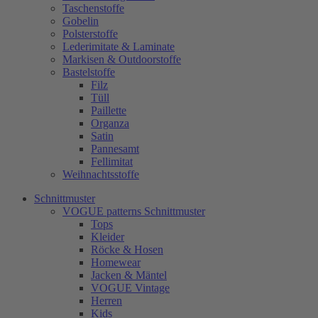
Taschenstoffe
Gobelin
Polsterstoffe
Lederimitate & Laminate
Markisen & Outdoorstoffe
Bastelstoffe
Filz
Tüll
Paillette
Organza
Satin
Pannesamt
Fellimitat
Weihnachtsstoffe
Schnittmuster
VOGUE patterns Schnittmuster
Tops
Kleider
Röcke & Hosen
Homewear
Jacken & Mäntel
VOGUE Vintage
Herren
Kids