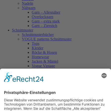
Nadeln
Nähgarn
Garn – Allesnäher
Overlockgarn
Garn – extra stark
Garn – Zierstich
Schnittmuster
Schnittmusterbücher
VOGUE patterns Schnittmuster
Tops
Kleider
Röcke & Hosen
Homewear
Jacken & Mäntel
Vogue Vintage
Herren
Kids
Accessoires
Einzelschnittmuster Burda
Tops
Kleider
Röcke & Hosen
Homewear
Jacken & Mäntel
Curvy