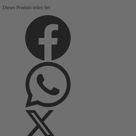
pfirsich,
Dieses Produkt teilen bei
grün,
florale
Motive
Menge