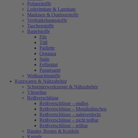
Polsterstoffe
Lederimitate & Laminate
Markisen & Outdoorstoffe
Verdunkelungsstoffe
Taschenstoffe
Bastelstoffe
Filz
Tüll
Paillette
Organza
Satin
Fellimitat
Pannesamt
Weihnachtsstoffe
Kurzwaren & Nähzubehör
Schneiderwerkzeuge & Nähzubehör
Vlieseline
Reißverschlüsse
Reißverschlüsse – endlos
Reißverschlüsse – Metallzähnchen
Reißverschlüsse – nahtverdeckt
Reißverschlüsse – nicht teilbar
Reißverschlüsse – teilbar
Bänder, Borten & Kordeln
Knöpfe