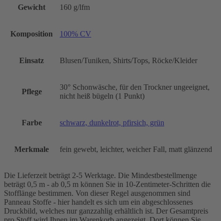
Gewicht
160 g/lfm
Komposition
100% CV
Einsatz
Blusen/Tuniken, Shirts/Tops, Röcke/Kleider
30° Schonwäsche, für den Trockner ungeeignet,
Pflege
nicht heiß bügeln (1 Punkt)
Farbe
schwarz, dunkelrot, pfirsich, grün
Merkmale
fein gewebt, leichter, weicher Fall, matt glänzend
Die Lieferzeit beträgt 2-5 Werktage. Die Mindestbestellmenge
beträgt 0,5 m - ab 0,5 m können Sie in 10-Zentimeter-Schritten die
Stofflänge bestimmen. Von dieser Regel ausgenommen sind
Panneau Stoffe - hier handelt es sich um ein abgeschlossenes
Druckbild, welches nur ganzzahlig erhältlich ist. Der Gesamtpreis
pro Stoff wird Ihnen im Warenkorb angezeigt. Dort können Sie