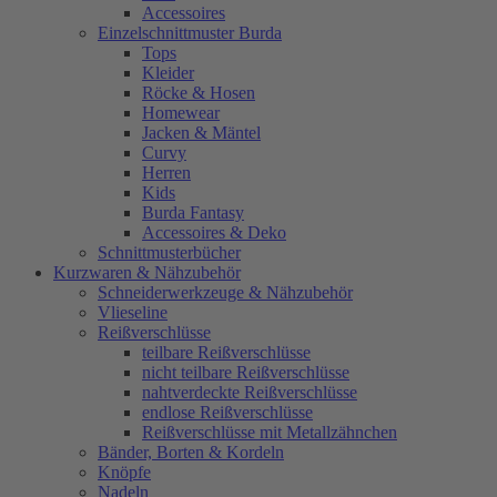
Accessoires
Einzelschnittmuster Burda
Tops
Kleider
Röcke & Hosen
Homewear
Jacken & Mäntel
Curvy
Herren
Kids
Burda Fantasy
Accessoires & Deko
Schnittmusterbücher
Kurzwaren & Nähzubehör
Schneiderwerkzeuge & Nähzubehör
Vlieseline
Reißverschlüsse
teilbare Reißverschlüsse
nicht teilbare Reißverschlüsse
nahtverdeckte Reißverschlüsse
endlose Reißverschlüsse
Reißverschlüsse mit Metallzähnchen
Bänder, Borten & Kordeln
Knöpfe
Nadeln