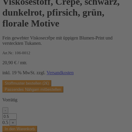
Viskosestoff, Crêpe, schwarz,
dunkelrot, pfirsich, grün,
florale Motive
Fein gewebter Viskosecrêpe mit üppigen Blumen-Print und
versteckten Tukanen.
Art.Nr.: 106-0012
20,90
€
/
mtr.
inkl. 19 % MwSt.
zzgl.
Versandkosten
Stoffmuster bestellen (2€)
Passendes Nähgarn mitbestellen
Vorrätig
-
Viskosestoff,
Crêpe,
0.5
+
schwarz,
In den Warenkorb
dunkelrot,