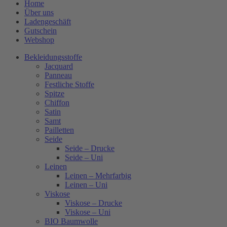
Home
Über uns
Ladengeschäft
Gutschein
Webshop
Bekleidungsstoffe
Jacquard
Panneau
Festliche Stoffe
Spitze
Chiffon
Satin
Samt
Pailletten
Seide
Seide – Drucke
Seide – Uni
Leinen
Leinen – Mehrfarbig
Leinen – Uni
Viskose
Viskose – Drucke
Viskose – Uni
BIO Baumwolle