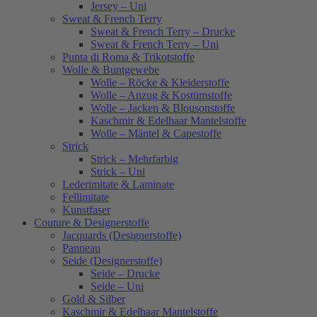
Jersey – Uni
Sweat & French Terry
Sweat & French Terry – Drucke
Sweat & French Terry – Uni
Punta di Roma & Trikotstoffe
Wolle & Buntgewebe
Wolle – Röcke & Kleiderstoffe
Wolle – Anzug & Kostümstoffe
Wolle – Jacken & Blousonstoffe
Kaschmir & Edelhaar Mantelstoffe
Wolle – Mäntel & Capestoffe
Strick
Strick – Mehrfarbig
Strick – Uni
Lederimitate & Laminate
Fellimitate
Kunstfaser
Couture & Designerstoffe
Jacquards (Designerstoffe)
Panneau
Seide (Designerstoffe)
Seide – Drucke
Seide – Uni
Gold & Silber
Kaschmir & Edelhaar Mantelstoffe