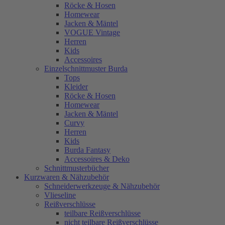
Röcke & Hosen
Homewear
Jacken & Mäntel
VOGUE Vintage
Herren
Kids
Accessoires
Einzelschnittmuster Burda
Tops
Kleider
Röcke & Hosen
Homewear
Jacken & Mäntel
Curvy
Herren
Kids
Burda Fantasy
Accessoires & Deko
Schnittmusterbücher
Kurzwaren & Nähzubehör
Schneiderwerkzeuge & Nähzubehör
Vlieseline
Reißverschlüsse
teilbare Reißverschlüsse
nicht teilbare Reißverschlüsse