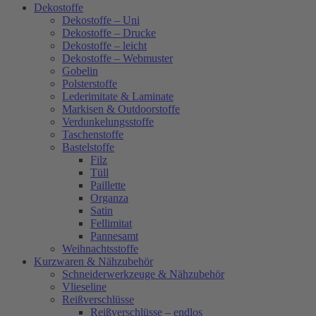
Dekostoffe
Dekostoffe – Uni
Dekostoffe – Drucke
Dekostoffe – leicht
Dekostoffe – Webmuster
Gobelin
Polsterstoffe
Lederimitate & Laminate
Markisen & Outdoorstoffe
Verdunkelungsstoffe
Taschenstoffe
Bastelstoffe
Filz
Tüll
Paillette
Organza
Satin
Fellimitat
Pannesamt
Weihnachtsstoffe
Kurzwaren & Nähzubehör
Schneiderwerkzeuge & Nähzubehör
Vlieseline
Reißverschlüsse
Reißverschlüsse – endlos