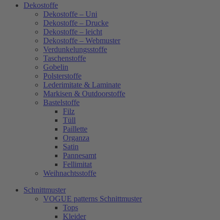
Dekostoffe
Dekostoffe – Uni
Dekostoffe – Drucke
Dekostoffe – leicht
Dekostoffe – Webmuster
Verdunkelungsstoffe
Taschenstoffe
Gobelin
Polsterstoffe
Lederimitate & Laminate
Markisen & Outdoorstoffe
Bastelstoffe
Filz
Tüll
Paillette
Organza
Satin
Pannesamt
Fellimitat
Weihnachtsstoffe
Schnittmuster
VOGUE patterns Schnittmuster
Tops
Kleider