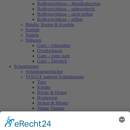
Reißverschlüsse – Metallzähnchen
Reißverschlüsse – nahtverdeckt
Reißverschlüsse – nicht teilbar
Reißverschlüsse – teilbar
Bänder, Borten & Kordeln
Knöpfe
Nadeln
Nähgarn
Garn – Allesnäher
Overlockgarn
Garn – extra stark
Garn – Zierstich
Schnittmuster
Schnittmusterbücher
VOGUE patterns Schnittmuster
Tops
Kleider
Röcke & Hosen
Homewear
Jacken & Mäntel
Vogue Vintage
Herren
Kids
Accessoires
Einzelschnittmuster Burda