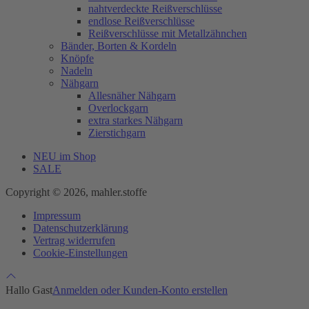
nahtverdeckte Reißverschlüsse
endlose Reißverschlüsse
Reißverschlüsse mit Metallzähnchen
Bänder, Borten & Kordeln
Knöpfe
Nadeln
Nähgarn
Allesnäher Nähgarn
Overlockgarn
extra starkes Nähgarn
Zierstichgarn
NEU im Shop
SALE
Copyright © 2026, mahler.stoffe
Impressum
Datenschutzerklärung
Vertrag widerrufen
Cookie-Einstellungen
Hallo Gast
Anmelden oder Kunden-Konto erstellen