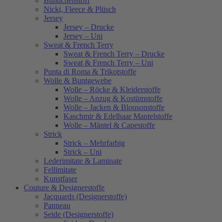
Bündchenstoff
Nicki, Fleece & Plüsch
Jersey
Jersey – Drucke
Jersey – Uni
Sweat & French Terry
Sweat & French Terry – Drucke
Sweat & French Terry – Uni
Punta di Roma & Trikotstoffe
Wolle & Buntgewebe
Wolle – Röcke & Kleiderstoffe
Wolle – Anzug & Kostümstoffe
Wolle – Jacken & Blousonstoffe
Kaschmir & Edelhaar Mantelstoffe
Wolle – Mäntel & Capestoffe
Strick
Strick – Mehrfarbig
Strick – Uni
Lederimitate & Laminate
Fellimitate
Kunstfaser
Couture & Designerstoffe
Jacquards (Designerstoffe)
Panneau
Seide (Designerstoffe)