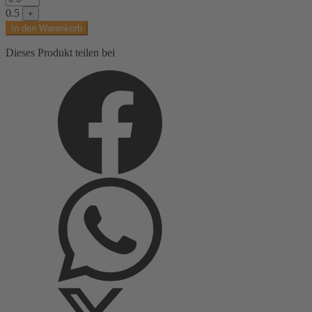
Seersucker,
0.5
+
hellgelb,
In den Warenkorb
uni
Menge
Dieses Produkt teilen bei