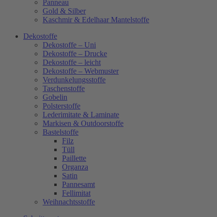
Panneau
Gold & Silber
Kaschmir & Edelhaar Mantelstoffe
Dekostoffe
Dekostoffe – Uni
Dekostoffe – Drucke
Dekostoffe – leicht
Dekostoffe – Webmuster
Verdunkelungsstoffe
Taschenstoffe
Gobelin
Polsterstoffe
Lederimitate & Laminate
Markisen & Outdoorstoffe
Bastelstoffe
Filz
Tüll
Paillette
Organza
Satin
Pannesamt
Fellimitat
Weihnachtsstoffe