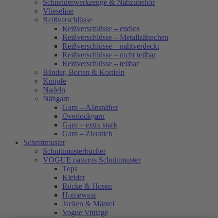
Schneiderwerkzeuge & Nähzubehör
Vlieseline
Reißverschlüsse
Reißverschlüsse – endlos
Reißverschlüsse – Metallzähnchen
Reißverschlüsse – nahtverdeckt
Reißverschlüsse – nicht teilbar
Reißverschlüsse – teilbar
Bänder, Borten & Kordeln
Knöpfe
Nadeln
Nähgarn
Garn – Allesnäher
Overlockgarn
Garn – extra stark
Garn – Zierstich
Schnittmuster
Schnittmusterbücher
VOGUE patterns Schnittmuster
Tops
Kleider
Röcke & Hosen
Homewear
Jacken & Mäntel
Vogue Vintage