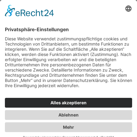
Herren
Kids
Accessoires
Einzelschnittmuster Burda
Tops
Kleider
Röcke & Hosen
Homewear
Jacken & Mäntel
Curvy
Herren
Kids
Burda Fantasy
Accessoires & Deko
NEU im Shop
SALE
Suchen
Suchen
Bitte mindestens 5 Buschstaben oder Zahlen eingeben!
Vertrag widerrufen