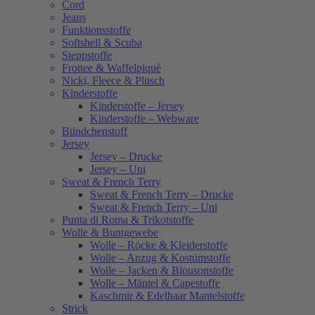
Cord
Jeans
Funktionsstoffe
Softshell & Scuba
Steppstoffe
Frottee & Waffelpiqué
Nicki, Fleece & Plüsch
Kinderstoffe
Kinderstoffe – Jersey
Kinderstoffe – Webware
Bündchenstoff
Jersey
Jersey – Drucke
Jersey – Uni
Sweat & French Terry
Sweat & French Terry – Drucke
Sweat & French Terry – Uni
Punta di Roma & Trikotstoffe
Wolle & Buntgewebe
Wolle – Röcke & Kleiderstoffe
Wolle – Anzug & Kostümstoffe
Wolle – Jacken & Blousonstoffe
Wolle – Mäntel & Capestoffe
Kaschmir & Edelhaar Mantelstoffe
Strick