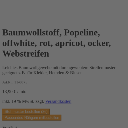
Baumwollstoff, Popeline,
offwhite, rot, apricot, ocker,
Webstreifen
Leichtes Baumwollgewebe mit durchgewebtem Streifenmuster –
geeignet z.B. für Kleider, Hemden & Blusen.
Art.Nr.: 11-0075
13,90
€
/
mtr.
inkl. 19 % MwSt.
zzgl.
Versandkosten
Stoffmuster bestellen (2€)
Passendes Nähgarn mitbestellen
Vorrätig