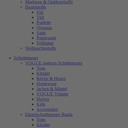
Markisen & Outdoorstoffe
Bastelstoffe
Filz
Tüll
Paillette
Organza
Satin
Pannesamt
Fellimitat
Weihnachtsstoffe
Schnittmuster
VOGUE patterns Schnittmuster
Tops
Kleider
Röcke & Hosen
Homewear
Jacken & Mäntel
VOGUE Vintage
Herren
Kids
Accessoires
Einzelschnittmuster Burda
Tops
Kleider