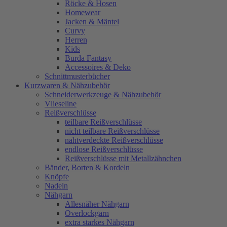
Röcke & Hosen
Homewear
Jacken & Mäntel
Curvy
Herren
Kids
Burda Fantasy
Accessoires & Deko
Schnittmusterbücher
Kurzwaren & Nähzubehör
Schneiderwerkzeuge & Nähzubehör
Vlieseline
Reißverschlüsse
teilbare Reißverschlüsse
nicht teilbare Reißverschlüsse
nahtverdeckte Reißverschlüsse
endlose Reißverschlüsse
Reißverschlüsse mit Metallzähnchen
Bänder, Borten & Kordeln
Knöpfe
Nadeln
Nähgarn
Allesnäher Nähgarn
Overlockgarn
extra starkes Nähgarn