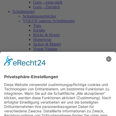
Garn – extra stark
Garn – Zierstich
Schnittmuster
Schnittmusterbücher
VOGUE patterns Schnittmuster
Tops
Kleider
Röcke & Hosen
Homewear
Jacken & Mäntel
Vogue Vintage
Herren
Kids
Accessoires
Einzelschnittmuster Burda
Tops
Kleider
Röcke & Hosen
Homewear
Jacken & Mäntel
Curvy
Herren
Kids
Burda Fantasy
Accessoires & Deko