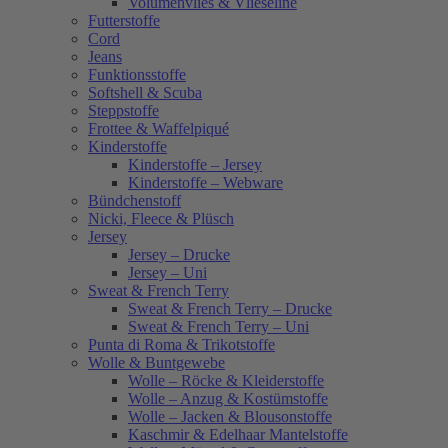
Volumenvlies & Vlieseline
Futterstoffe
Cord
Jeans
Funktionsstoffe
Softshell & Scuba
Steppstoffe
Frottee & Waffelpiqué
Kinderstoffe
Kinderstoffe – Jersey
Kinderstoffe – Webware
Bündchenstoff
Nicki, Fleece & Plüsch
Jersey
Jersey – Drucke
Jersey – Uni
Sweat & French Terry
Sweat & French Terry – Drucke
Sweat & French Terry – Uni
Punta di Roma & Trikotstoffe
Wolle & Buntgewebe
Wolle – Röcke & Kleiderstoffe
Wolle – Anzug & Kostümstoffe
Wolle – Jacken & Blousonstoffe
Kaschmir & Edelhaar Mantelstoffe