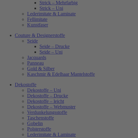
Strick – Mehrfarbig
Strick – Uni
Lederimitate & Laminate
Fellimitate
Kunstfaser
Couture & Designerstoffe
Seide
Seide – Drucke
Seide – Uni
Jacquards
Panneau
Gold & Silber
Kaschmir & Edelhaar Mantelstoffe
Dekostoffe
Dekostoffe – Uni
Dekostoffe – Drucke
Dekostoffe – leicht
Dekostoffe – Webmuster
Verdunkelungsstoffe
Taschenstoffe
Gobelin
Polsterstoffe
Lederimitate & Laminate