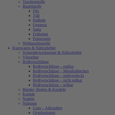
Taschenstoffe
Bastelstoffe
Filz
Tüll
Paillette
Organza
Satin
Fellimitat
Pannesamt
Weihnachtsstoffe
Kurzwaren & Nähzubehör
Schneiderwerkzeuge & Nähzubehör
Vlieseline
Reißverschlüsse
Reißverschlüsse – endlos
Reißverschlüsse – Metallzähnchen
Reißverschlüsse – nahtverdeckt
Reißverschlüsse – nicht teilbar
Reißverschlüsse – teilbar
Bänder, Borten & Kordeln
Knöpfe
Nadeln
Nähgarn
Garn – Allesnäher
Overlockgarn