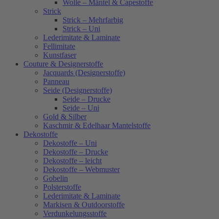
Wolle – Mäntel & Capestoffe
Strick
Strick – Mehrfarbig
Strick – Uni
Lederimitate & Laminate
Fellimitate
Kunstfaser
Couture & Designerstoffe
Jacquards (Designerstoffe)
Panneau
Seide (Designerstoffe)
Seide – Drucke
Seide – Uni
Gold & Silber
Kaschmir & Edelhaar Mantelstoffe
Dekostoffe
Dekostoffe – Uni
Dekostoffe – Drucke
Dekostoffe – leicht
Dekostoffe – Webmuster
Gobelin
Polsterstoffe
Lederimitate & Laminate
Markisen & Outdoorstoffe
Verdunkelungsstoffe