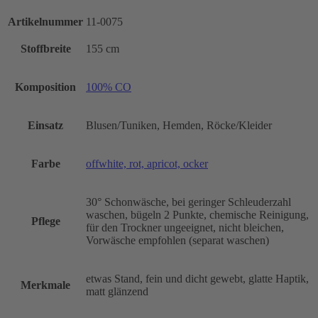
Artikelnummer
11-0075
Stoffbreite
155 cm
Komposition
100% CO
Einsatz
Blusen/Tuniken, Hemden, Röcke/Kleider
Farbe
offwhite, rot, apricot, ocker
30° Schonwäsche, bei geringer Schleuderzahl
waschen, bügeln 2 Punkte, chemische Reinigung,
Pflege
für den Trockner ungeeignet, nicht bleichen,
Vorwäsche empfohlen (separat waschen)
etwas Stand, fein und dicht gewebt, glatte Haptik,
Merkmale
matt glänzend