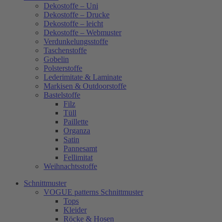
Dekostoffe – Uni
Dekostoffe – Drucke
Dekostoffe – leicht
Dekostoffe – Webmuster
Verdunkelungsstoffe
Taschenstoffe
Gobelin
Polsterstoffe
Lederimitate & Laminate
Markisen & Outdoorstoffe
Bastelstoffe
Filz
Tüll
Paillette
Organza
Satin
Pannesamt
Fellimitat
Weihnachtsstoffe
Schnittmuster
VOGUE patterns Schnittmuster
Tops
Kleider
Röcke & Hosen