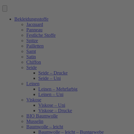
Bekleidungsstoffe
Jacquard
Panneau
Festliche Stoffe
Spitze
Pailletten
Samt
Satin
Chiffon
Seide
Seide – Drucke
Seide – Uni
Leinen
Leinen – Mehrfarbig
Leinen – Uni
Viskose
Viskose – Uni
Viskose – Drucke
BIO Baumwolle
Musselin
Baumwolle – leicht
Baumwolle – leicht – Buntgewebe