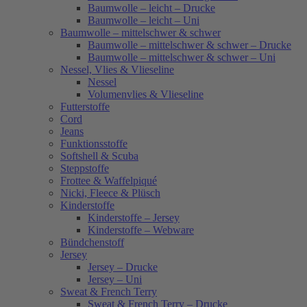
Baumwolle – leicht – Drucke
Baumwolle – leicht – Uni
Baumwolle – mittelschwer & schwer
Baumwolle – mittelschwer & schwer – Drucke
Baumwolle – mittelschwer & schwer – Uni
Nessel, Vlies & Vlieseline
Nessel
Volumenvlies & Vlieseline
Futterstoffe
Cord
Jeans
Funktionsstoffe
Softshell & Scuba
Steppstoffe
Frottee & Waffelpiqué
Nicki, Fleece & Plüsch
Kinderstoffe
Kinderstoffe – Jersey
Kinderstoffe – Webware
Bündchenstoff
Jersey
Jersey – Drucke
Jersey – Uni
Sweat & French Terry
Sweat & French Terry – Drucke