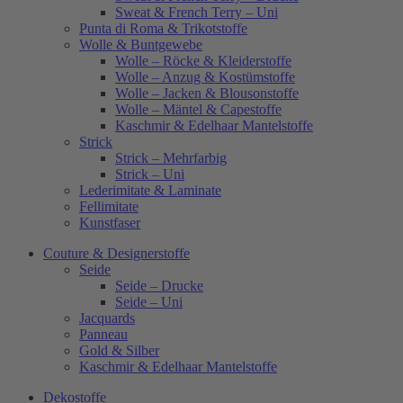
Sweat & French Terry – Uni
Punta di Roma & Trikotstoffe
Wolle & Buntgewebe
Wolle – Röcke & Kleiderstoffe
Wolle – Anzug & Kostümstoffe
Wolle – Jacken & Blousonstoffe
Wolle – Mäntel & Capestoffe
Kaschmir & Edelhaar Mantelstoffe
Strick
Strick – Mehrfarbig
Strick – Uni
Lederimitate & Laminate
Fellimitate
Kunstfaser
Couture & Designerstoffe
Seide
Seide – Drucke
Seide – Uni
Jacquards
Panneau
Gold & Silber
Kaschmir & Edelhaar Mantelstoffe
Dekostoffe