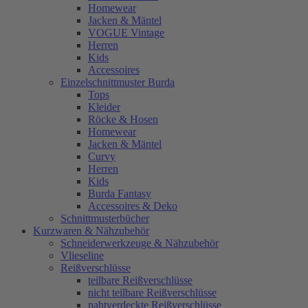
Homewear
Jacken & Mäntel
VOGUE Vintage
Herren
Kids
Accessoires
Einzelschnittmuster Burda
Tops
Kleider
Röcke & Hosen
Homewear
Jacken & Mäntel
Curvy
Herren
Kids
Burda Fantasy
Accessoires & Deko
Schnittmusterbücher
Kurzwaren & Nähzubehör
Schneiderwerkzeuge & Nähzubehör
Vlieseline
Reißverschlüsse
teilbare Reißverschlüsse
nicht teilbare Reißverschlüsse
nahtverdeckte Reißverschlüsse