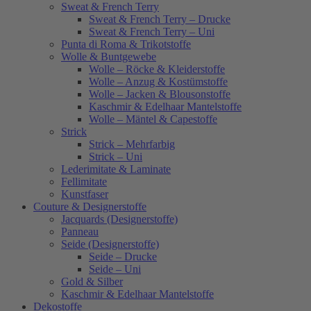
Sweat & French Terry
Sweat & French Terry – Drucke
Sweat & French Terry – Uni
Punta di Roma & Trikotstoffe
Wolle & Buntgewebe
Wolle – Röcke & Kleiderstoffe
Wolle – Anzug & Kostümstoffe
Wolle – Jacken & Blousonstoffe
Kaschmir & Edelhaar Mantelstoffe
Wolle – Mäntel & Capestoffe
Strick
Strick – Mehrfarbig
Strick – Uni
Lederimitate & Laminate
Fellimitate
Kunstfaser
Couture & Designerstoffe
Jacquards (Designerstoffe)
Panneau
Seide (Designerstoffe)
Seide – Drucke
Seide – Uni
Gold & Silber
Kaschmir & Edelhaar Mantelstoffe
Dekostoffe