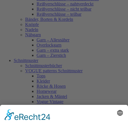
Reißverschlüsse – nahtverdeckt
Reißverschlüsse – nicht teilbar
Reißverschlüsse – teilbar
Bänder, Borten & Kordeln
Knöpfe
Nadeln
Nähgarn
Garn – Allesnäher
Overlockgarn
Garn – extra stark
Garn – Zierstich
Schnittmuster
Schnittmusterbücher
VOGUE patterns Schnittmuster
Tops
Kleider
Röcke & Hosen
Homewear
Jacken & Mäntel
Vogue Vintage
Herren
Kids
Accessoires
Einzelschnittmuster Burda
Tops