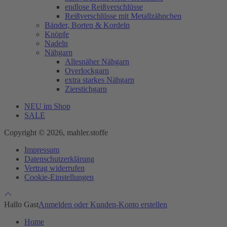
endlose Reißverschlüsse
Reißverschlüsse mit Metallzähnchen
Bänder, Borten & Kordeln
Knöpfe
Nadeln
Nähgarn
Allesnäher Nähgarn
Overlockgarn
extra starkes Nähgarn
Zierstichgarn
NEU im Shop
SALE
Copyright © 2026, mahler.stoffe
Impressum
Datenschutzerklärung
Vertrag widerrufen
Cookie-Einstellungen
Hallo Gast
Anmelden oder Kunden-Konto erstellen
Home