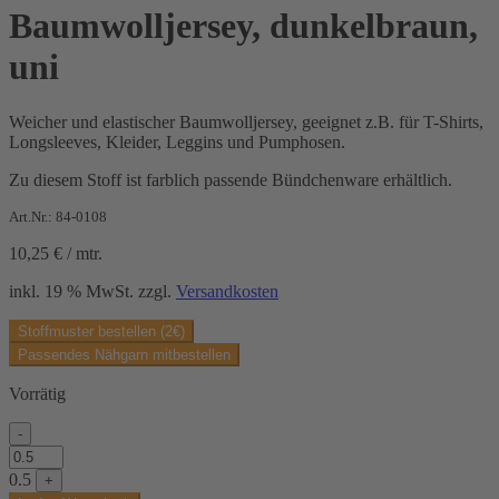
Baumwolljersey, dunkelbraun,
uni
Weicher und elastischer Baumwolljersey, geeignet z.B. für T-Shirts,
Longsleeves, Kleider, Leggins und Pumphosen.
Zu diesem Stoff ist farblich passende Bündchenware erhältlich.
Art.Nr.: 84-0108
10,25
€
/
mtr.
inkl. 19 % MwSt.
zzgl.
Versandkosten
Stoffmuster bestellen (2€)
Passendes Nähgarn mitbestellen
Vorrätig
-
Baumwolljersey,
dunkelbraun,
0.5
+
uni