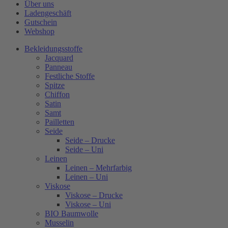
Über uns
Ladengeschäft
Gutschein
Webshop
Bekleidungsstoffe
Jacquard
Panneau
Festliche Stoffe
Spitze
Chiffon
Satin
Samt
Pailletten
Seide
Seide – Drucke
Seide – Uni
Leinen
Leinen – Mehrfarbig
Leinen – Uni
Viskose
Viskose – Drucke
Viskose – Uni
BIO Baumwolle
Musselin