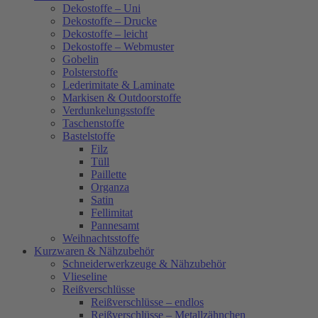
Dekostoffe – Uni
Dekostoffe – Drucke
Dekostoffe – leicht
Dekostoffe – Webmuster
Gobelin
Polsterstoffe
Lederimitate & Laminate
Markisen & Outdoorstoffe
Verdunkelungsstoffe
Taschenstoffe
Bastelstoffe
Filz
Tüll
Paillette
Organza
Satin
Fellimitat
Pannesamt
Weihnachtsstoffe
Kurzwaren & Nähzubehör
Schneiderwerkzeuge & Nähzubehör
Vlieseline
Reißverschlüsse
Reißverschlüsse – endlos
Reißverschlüsse – Metallzähnchen