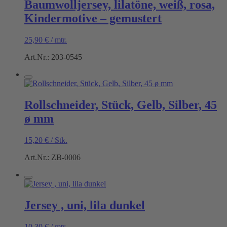
Baumwolljersey, lilatöne, weiß, rosa,
Kindermotive – gemustert
25,90
€
/
mtr.
Art.Nr.: 203-0545
Rollschneider, Stück, Gelb, Silber, 45
ø mm
15,20
€
/
Stk.
Art.Nr.: ZB-0006
Jersey , uni, lila dunkel
10,30
€
/
mtr.