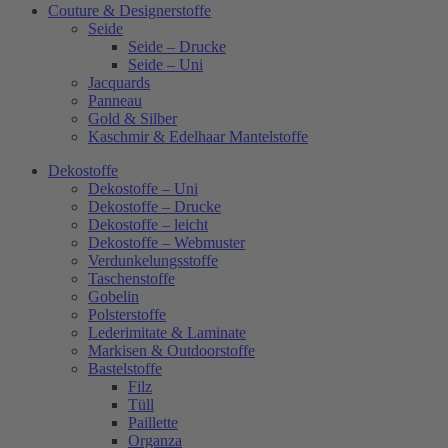
Couture & Designerstoffe
Seide
Seide – Drucke
Seide – Uni
Jacquards
Panneau
Gold & Silber
Kaschmir & Edelhaar Mantelstoffe
Dekostoffe
Dekostoffe – Uni
Dekostoffe – Drucke
Dekostoffe – leicht
Dekostoffe – Webmuster
Verdunkelungsstoffe
Taschenstoffe
Gobelin
Polsterstoffe
Lederimitate & Laminate
Markisen & Outdoorstoffe
Bastelstoffe
Filz
Tüll
Paillette
Organza