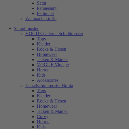
Satin
Pannesamt
Fellimitat
Weihnachtsstoffe
Schnittmuster
VOGUE patterns Schnittmuster
Tops
Kleider
Röcke & Hosen
Homewear
Jacken & Mäntel
VOGUE Vintage
Herren
Kids
Accessoires
Einzelschnittmuster Burda
Tops
Kleider
Röcke & Hosen
Homewear
Jacken & Mäntel
Curvy
Herren
Kids