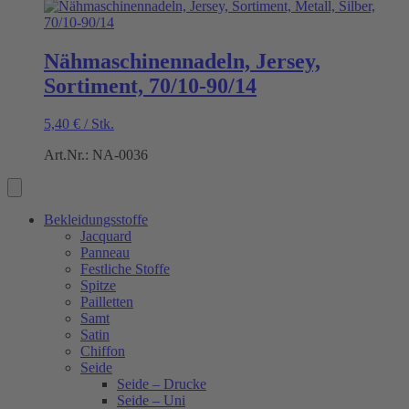
Nähmaschinennadeln, Jersey,
Sortiment, 70/10-90/14
5,40
€
/
Stk.
Art.Nr.: NA-0036
Bekleidungsstoffe
Jacquard
Panneau
Festliche Stoffe
Spitze
Pailletten
Samt
Satin
Chiffon
Seide
Seide – Drucke
Seide – Uni