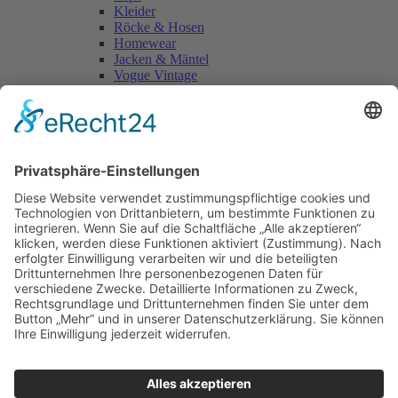
Kleider
Röcke & Hosen
Homewear
Jacken & Mäntel
Vogue Vintage
Herren
Kids
Accessoires
Einzelschnittmuster Burda
Tops
Kleider
Röcke & Hosen
Homewear
Jacken & Mäntel
Curvy
Herren
Kids
Burda Fantasy
Accessoires & Deko
NEU im Shop
SALE
Suchen
Suchen