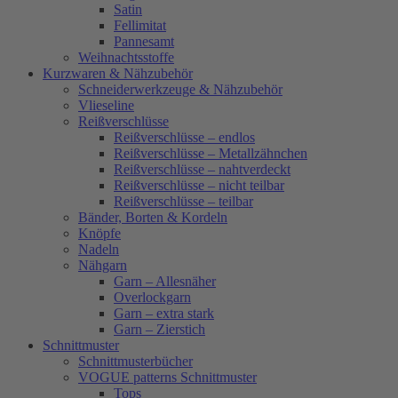
Satin
Fellimitat
Pannesamt
Weihnachtsstoffe
Kurzwaren & Nähzubehör
Schneiderwerkzeuge & Nähzubehör
Vlieseline
Reißverschlüsse
Reißverschlüsse – endlos
Reißverschlüsse – Metallzähnchen
Reißverschlüsse – nahtverdeckt
Reißverschlüsse – nicht teilbar
Reißverschlüsse – teilbar
Bänder, Borten & Kordeln
Knöpfe
Nadeln
Nähgarn
Garn – Allesnäher
Overlockgarn
Garn – extra stark
Garn – Zierstich
Schnittmuster
Schnittmusterbücher
VOGUE patterns Schnittmuster
Tops