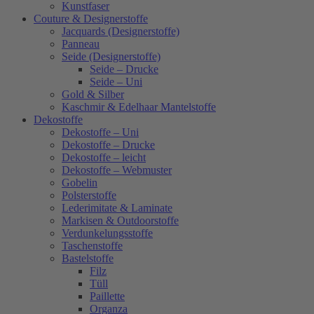
Kunstfaser
Couture & Designerstoffe
Jacquards (Designerstoffe)
Panneau
Seide (Designerstoffe)
Seide – Drucke
Seide – Uni
Gold & Silber
Kaschmir & Edelhaar Mantelstoffe
Dekostoffe
Dekostoffe – Uni
Dekostoffe – Drucke
Dekostoffe – leicht
Dekostoffe – Webmuster
Gobelin
Polsterstoffe
Lederimitate & Laminate
Markisen & Outdoorstoffe
Verdunkelungsstoffe
Taschenstoffe
Bastelstoffe
Filz
Tüll
Paillette
Organza