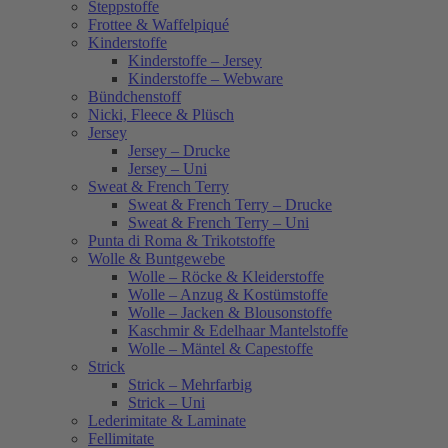
Steppstoffe
Frottee & Waffelpiqué
Kinderstoffe
Kinderstoffe – Jersey
Kinderstoffe – Webware
Bündchenstoff
Nicki, Fleece & Plüsch
Jersey
Jersey – Drucke
Jersey – Uni
Sweat & French Terry
Sweat & French Terry – Drucke
Sweat & French Terry – Uni
Punta di Roma & Trikotstoffe
Wolle & Buntgewebe
Wolle – Röcke & Kleiderstoffe
Wolle – Anzug & Kostümstoffe
Wolle – Jacken & Blousonstoffe
Kaschmir & Edelhaar Mantelstoffe
Wolle – Mäntel & Capestoffe
Strick
Strick – Mehrfarbig
Strick – Uni
Lederimitate & Laminate
Fellimitate