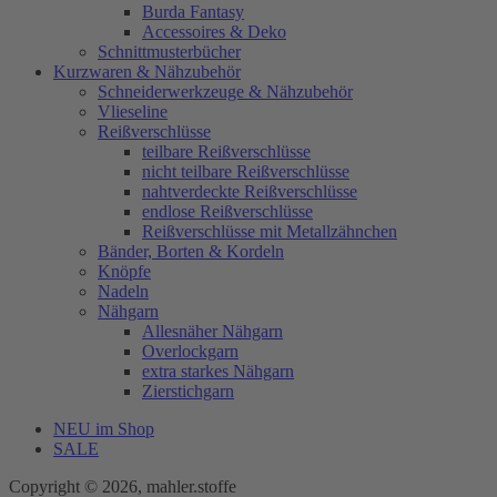
Burda Fantasy
Accessoires & Deko
Schnittmusterbücher
Kurzwaren & Nähzubehör
Schneiderwerkzeuge & Nähzubehör
Vlieseline
Reißverschlüsse
teilbare Reißverschlüsse
nicht teilbare Reißverschlüsse
nahtverdeckte Reißverschlüsse
endlose Reißverschlüsse
Reißverschlüsse mit Metallzähnchen
Bänder, Borten & Kordeln
Knöpfe
Nadeln
Nähgarn
Allesnäher Nähgarn
Overlockgarn
extra starkes Nähgarn
Zierstichgarn
NEU im Shop
SALE
Copyright © 2026, mahler.stoffe