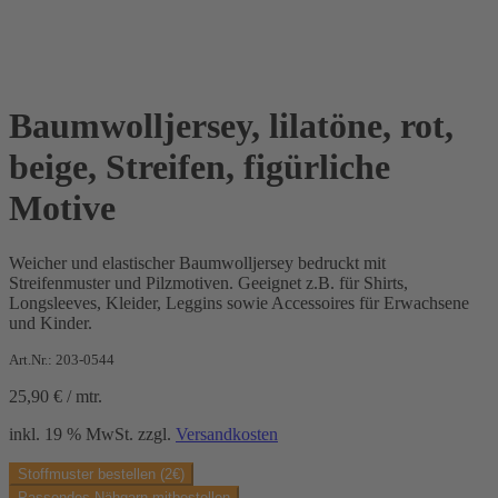
Baumwolljersey, lilatöne, rot,
beige, Streifen, figürliche
Motive
Weicher und elastischer Baumwolljersey bedruckt mit
Streifenmuster und Pilzmotiven. Geeignet z.B. für Shirts,
Longsleeves, Kleider, Leggins sowie Accessoires für Erwachsene
und Kinder.
Art.Nr.: 203-0544
25,90
€
/
mtr.
inkl. 19 % MwSt.
zzgl.
Versandkosten
Stoffmuster bestellen (2€)
Passendes Nähgarn mitbestellen