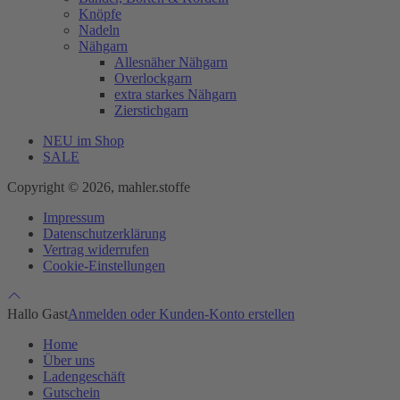
Knöpfe
Nadeln
Nähgarn
Allesnäher Nähgarn
Overlockgarn
extra starkes Nähgarn
Zierstichgarn
NEU im Shop
SALE
Copyright © 2026, mahler.stoffe
Impressum
Datenschutzerklärung
Vertrag widerrufen
Cookie-Einstellungen
Hallo Gast
Anmelden oder Kunden-Konto erstellen
Home
Über uns
Ladengeschäft
Gutschein