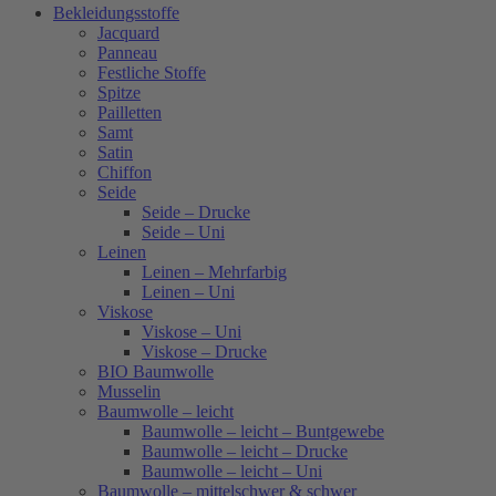
Bekleidungsstoffe
Jacquard
Panneau
Festliche Stoffe
Spitze
Pailletten
Samt
Satin
Chiffon
Seide
Seide – Drucke
Seide – Uni
Leinen
Leinen – Mehrfarbig
Leinen – Uni
Viskose
Viskose – Uni
Viskose – Drucke
BIO Baumwolle
Musselin
Baumwolle – leicht
Baumwolle – leicht – Buntgewebe
Baumwolle – leicht – Drucke
Baumwolle – leicht – Uni
Baumwolle – mittelschwer & schwer