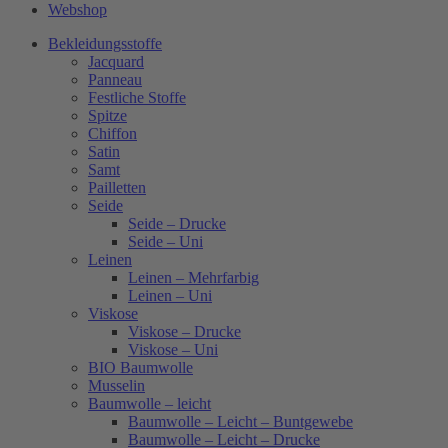
Webshop
Bekleidungsstoffe
Jacquard
Panneau
Festliche Stoffe
Spitze
Chiffon
Satin
Samt
Pailletten
Seide
Seide – Drucke
Seide – Uni
Leinen
Leinen – Mehrfarbig
Leinen – Uni
Viskose
Viskose – Drucke
Viskose – Uni
BIO Baumwolle
Musselin
Baumwolle – leicht
Baumwolle – Leicht – Buntgewebe
Baumwolle – Leicht – Drucke