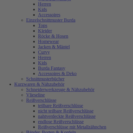
Herren
Kids
Accessoires
Einzelschnittmuster Burda
Tops
Kleider
Röcke & Hosen
Homewear
Jacken & Mäntel
Curvy
Herren
Kids
Burda Fantasy
Accessoires & Deko
Schnittmusterbücher
Kurzwaren & Nähzubehör
Schneiderwerkzeuge & Nähzubehör
Vlieseline
Reißverschlüsse
teilbare Reißverschlüsse
nicht teilbare Reißverschlüsse
nahtverdeckte Reißverschlüsse
endlose Reißverschlüsse
Reißverschlüsse mit Metallzähnchen
Bänder, Borten & Kordeln