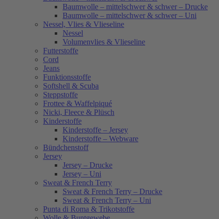
Baumwolle – mittelschwer & schwer – Drucke
Baumwolle – mittelschwer & schwer – Uni
Nessel, Vlies & Vlieseline
Nessel
Volumenvlies & Vlieseline
Futterstoffe
Cord
Jeans
Funktionsstoffe
Softshell & Scuba
Steppstoffe
Frottee & Waffelpiqué
Nicki, Fleece & Plüsch
Kinderstoffe
Kinderstoffe – Jersey
Kinderstoffe – Webware
Bündchenstoff
Jersey
Jersey – Drucke
Jersey – Uni
Sweat & French Terry
Sweat & French Terry – Drucke
Sweat & French Terry – Uni
Punta di Roma & Trikotstoffe
Wolle & Buntgewebe