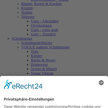
Bänder, Borten & Kordeln
Knöpfe
Nadeln
Nähgarn
Garn – Allesnäher
Overlockgarn
Garn – extra stark
Garn – Zierstich
Schnittmuster
Schnittmusterbücher
VOGUE patterns Schnittmuster
Tops
Kleider
Röcke & Hosen
Homewear
Jacken & Mäntel
Vogue Vintage
Herren
Kids
Accessoires
Einzelschnittmuster Burda
Tops
Kleider
Röcke & Hosen
Homewear