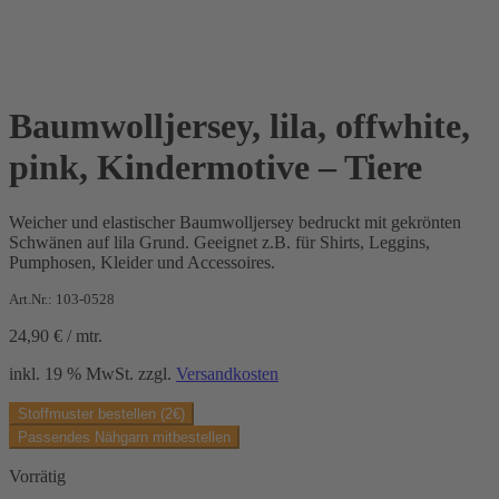
Baumwolljersey, lila, offwhite,
pink, Kindermotive – Tiere
Weicher und elastischer Baumwolljersey bedruckt mit gekrönten
Schwänen auf lila Grund. Geeignet z.B. für Shirts, Leggins,
Pumphosen, Kleider und Accessoires.
Art.Nr.: 103-0528
24,90
€
/
mtr.
inkl. 19 % MwSt.
zzgl.
Versandkosten
Stoffmuster bestellen (2€)
Passendes Nähgarn mitbestellen
Vorrätig