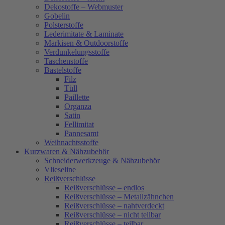
Dekostoffe – Webmuster
Gobelin
Polsterstoffe
Lederimitate & Laminate
Markisen & Outdoorstoffe
Verdunkelungsstoffe
Taschenstoffe
Bastelstoffe
Filz
Tüll
Paillette
Organza
Satin
Fellimitat
Pannesamt
Weihnachtsstoffe
Kurzwaren & Nähzubehör
Schneiderwerkzeuge & Nähzubehör
Vlieseline
Reißverschlüsse
Reißverschlüsse – endlos
Reißverschlüsse – Metallzähnchen
Reißverschlüsse – nahtverdeckt
Reißverschlüsse – nicht teilbar
Reißverschlüsse – teilbar