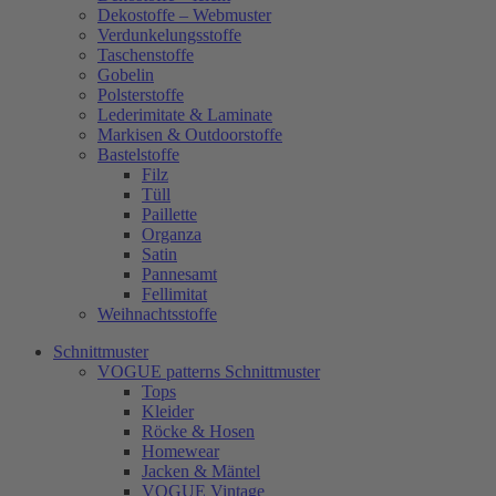
Dekostoffe – Webmuster
Verdunkelungsstoffe
Taschenstoffe
Gobelin
Polsterstoffe
Lederimitate & Laminate
Markisen & Outdoorstoffe
Bastelstoffe
Filz
Tüll
Paillette
Organza
Satin
Pannesamt
Fellimitat
Weihnachtsstoffe
Schnittmuster
VOGUE patterns Schnittmuster
Tops
Kleider
Röcke & Hosen
Homewear
Jacken & Mäntel
VOGUE Vintage