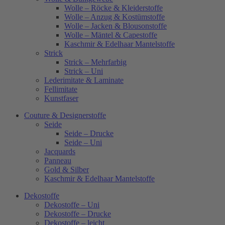
Wolle – Röcke & Kleiderstoffe
Wolle – Anzug & Kostümstoffe
Wolle – Jacken & Blousonstoffe
Wolle – Mäntel & Capestoffe
Kaschmir & Edelhaar Mantelstoffe
Strick
Strick – Mehrfarbig
Strick – Uni
Lederimitate & Laminate
Fellimitate
Kunstfaser
Couture & Designerstoffe
Seide
Seide – Drucke
Seide – Uni
Jacquards
Panneau
Gold & Silber
Kaschmir & Edelhaar Mantelstoffe
Dekostoffe
Dekostoffe – Uni
Dekostoffe – Drucke
Dekostoffe – leicht