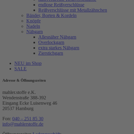
endlose Reißverschlüsse
Reißverschlüsse mit Metallzähnchen
Bänder, Borten & Kordeln
Knöpfe
Nadeln
Nähgarn
Allesnäher Nähgarn
Overlockgarn
extra starkes Nähgarn
Zierstichgarn
NEU im Shop
SALE
Adresse & Öffnungszeiten
mahler.stoffe e.K.
Wendenstraße 388-392
Eingang Ecke Luisenweg 46
20537 Hamburg
Fon:
040 – 251 85 30
info@mahlerstoffe.de