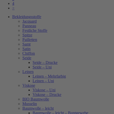
4
>
Bekleidungsstoffe
Jacquard
Panneau
Festliche Stoffe
Spitze
Pailletten
Samt
Satin
Chiffon
Seide
Seide – Drucke
Seide – Uni
Leinen
Leinen – Mehrfarbig
Leinen – Uni
Viskose
Viskose – Uni
Viskose – Drucke
BIO Baumwolle
Musselin
Baumwolle – leicht
Baumwolle – leicht – Buntgewebe