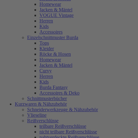
Homewear
Jacken & Mäntel
VOGUE Vintage
Herren
Kids
Accessoires
Einzelschnittmuster Burda
Tops
Kleider
Röcke & Hosen
Homewear
Jacken & Mäntel
Curvy
Herren
Kids
Burda Fantasy
Accessoires & Deko
Schnittmusterbücher
Kurzwaren & Nähzubehör
Schneiderwerkzeuge & Nähzubehör
Vlieseline
Reißverschlüsse
teilbare Reißverschlüsse
nicht teilbare Reißverschlüsse
nahtverdeckte Reißverschlüsse