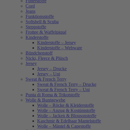
Futterstoffe
Cord
Jeans
Funktionsstoffe
Softshell & Scuba
Steppstoffe
Frottee & Waffelpiqué
Kinderstoffe
Kinderstoffe – Jersey
Kinderstoffe – Webware
Bündchenstoff
Nicki, Fleece & Plüsch
Jersey
Jersey – Drucke
Jersey – Uni
Sweat & French Terry
Sweat & French Terry – Drucke
Sweat & French Terry – Uni
Punta di Roma & Trikotstoffe
Wolle & Buntgewebe
Wolle – Röcke & Kleiderstoffe
Wolle – Anzug & Kostümstoffe
Wolle – Jacken & Blousonstoffe
Kaschmir & Edelhaar Mantelstoffe
Wolle – Mäntel & Capestoffe