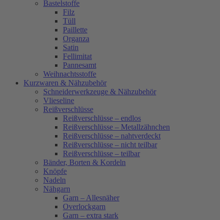
Bastelstoffe
Filz
Tüll
Paillette
Organza
Satin
Fellimitat
Pannesamt
Weihnachtsstoffe
Kurzwaren & Nähzubehör
Schneiderwerkzeuge & Nähzubehör
Vlieseline
Reißverschlüsse
Reißverschlüsse – endlos
Reißverschlüsse – Metallzähnchen
Reißverschlüsse – nahtverdeckt
Reißverschlüsse – nicht teilbar
Reißverschlüsse – teilbar
Bänder, Borten & Kordeln
Knöpfe
Nadeln
Nähgarn
Garn – Allesnäher
Overlockgarn
Garn – extra stark