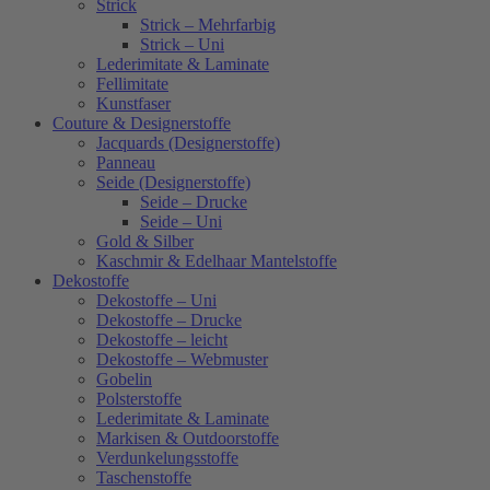
Strick
Strick – Mehrfarbig
Strick – Uni
Lederimitate & Laminate
Fellimitate
Kunstfaser
Couture & Designerstoffe
Jacquards (Designerstoffe)
Panneau
Seide (Designerstoffe)
Seide – Drucke
Seide – Uni
Gold & Silber
Kaschmir & Edelhaar Mantelstoffe
Dekostoffe
Dekostoffe – Uni
Dekostoffe – Drucke
Dekostoffe – leicht
Dekostoffe – Webmuster
Gobelin
Polsterstoffe
Lederimitate & Laminate
Markisen & Outdoorstoffe
Verdunkelungsstoffe
Taschenstoffe