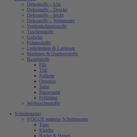
Dekostoffe – Uni
Dekostoffe – Drucke
Dekostoffe – leicht
Dekostoffe – Webmuster
Verdunkelungsstoffe
Taschenstoffe
Gobelin
Polsterstoffe
Lederimitate & Laminate
Markisen & Outdoorstoffe
Bastelstoffe
Filz
Tüll
Paillette
Organza
Satin
Pannesamt
Fellimitat
Weihnachtsstoffe
Schnittmuster
VOGUE patterns Schnittmuster
Tops
Kleider
Röcke & Hosen