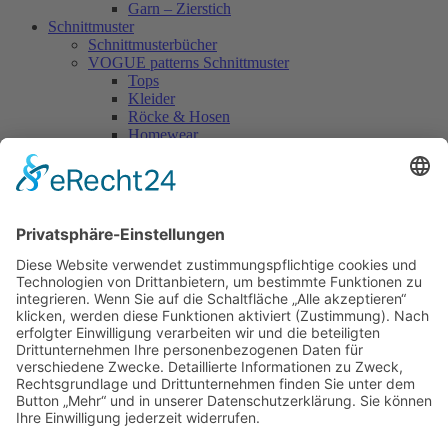
Garn – Zierstich
Schnittmuster
Schnittmusterbücher
VOGUE patterns Schnittmuster
Tops
Kleider
Röcke & Hosen
Homewear
Jacken & Mäntel
Vogue Vintage
Herren
Kids
Accessoires
Einzelschnittmuster Burda
Tops
Kleider
Röcke & Hosen
Homewear
Jacken & Mäntel
Curvy
Herren
Kids
Burda Fantasy
Accessoires & Deko
NEU im Shop